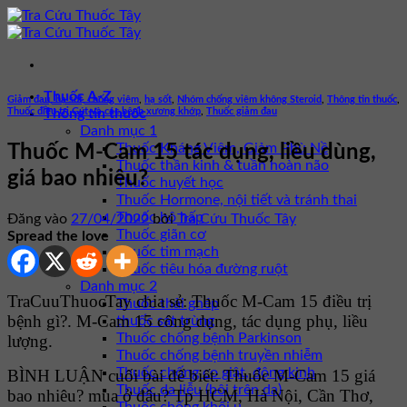
Bỏ
qua
nội
dung
Thuốc A-Z
Giảm đau, hạ sốt, chống viêm
,
hạ sốt
,
Nhóm chống viêm không Steroid
,
Thông tin thuốc
,
Thuốc điều trị Gút và các bệnh xương khớp
,
Thuốc giảm đau
Thông tin thuốc
Danh mục 1
Thuốc Kháng Viêm, Giảm Phù Nề
Thuốc M-Cam 15 tác dụng, liều dùng,
Thuốc thần kinh & tuần hoàn não
giá bao nhiêu?
Thuốc huyết học
Thuốc Hormone, nội tiết và tránh thai
Thuốc hô hấp
Đăng vào
27/04/2022
bởi
Tra Cứu Thuốc Tây
Thuốc giãn cơ
Spread the love
Thuốc tim mạch
Thuốc tiêu hóa đường ruột
Danh mục 2
TraCuuThuocTay chia sẻ: Thuốc M-Cam 15 điều trị
Thuốc thải ghép
bệnh gì?. M-Cam 15 công dụng, tác dụng phụ, liều
thuốc sát trùng
Thuốc chống bệnh Parkinson
lượng.
Thuốc chống bệnh truyền nhiễm
Thuốc chống co giật, động kinh
BÌNH LUẬN cuối bài để biết: Thuốc M-Cam 15 giá
Thuốc da liễu (bôi trên da)
bao nhiêu? mua ở đâu? Tp HCM, Hà Nội, Cần Thơ,