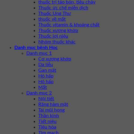
thuốc trị táo bón, tiêu chảy
Thuốc ức chế miễn dịch
Thuốc Ung Thư
thuốc về mắt
Thuốc vitamin & khoáng chất
Thuốc xương khớp
Thuốc lợi niệu
Nhóm thuốc khác
Danh mục bệnh Học
Danh mục 1
Cơ xương khớp
Da liễu
Gan mật
Hô hấp
Hô hấp
Mắt
Danh mục 2
Nội tiết
Răng hàm mặt
Tai mũi họng
Thần kinh
Tiết niệu
Tiêu hóa
Tim mạch