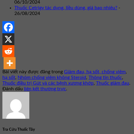
06/10/2024
Thuốc Cetrigy tác dụng, liều dùng, giá bao nhiêu?
-
26/08/2024
Bài viết này được đăng trong
Giảm đau, hạ sốt, chống viêm
,
hạ sốt
,
Nhóm chống viêm không Steroid
,
Thông tin thuốc
,
Thuốc điều trị Gút và các bệnh xương khớp
,
Thuốc giảm đau
.
Đánh dấu
liên kết thường trực
.
Tra Cứu Thuốc Tây