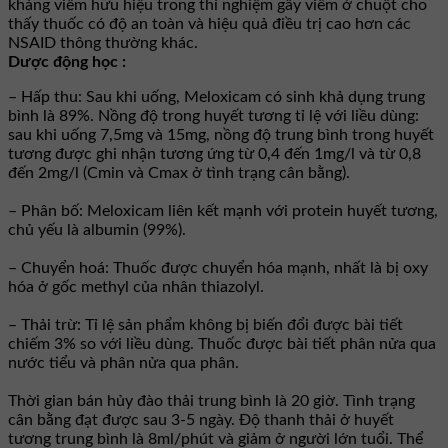
kháng viêm hữu hiệu trong thí nghiệm gây viêm ở chuột cho
thấy thuốc có độ an toàn và hiệu quả điều trị cao hơn các
NSAID thông thường khác.
Dược động học :
– Hấp thu: Sau khi uống, Meloxicam có sinh khả dụng trung
bình là 89%. Nồng độ trong huyết tương tỉ lệ với liều dùng:
sau khi uống 7,5mg và 15mg, nồng độ trung bình trong huyết
tương được ghi nhận tương ứng từ 0,4 đến 1mg/l và từ 0,8
đến 2mg/l (Cmin và Cmax ở tình trạng cân bằng).
– Phân bố: Meloxicam liên kết mạnh với protein huyết tương,
chủ yếu là albumin (99%).
– Chuyển hoá: Thuốc được chuyển hóa mạnh, nhất là bị oxy
hóa ở gốc methyl của nhân thiazolyl.
– Thải trừ: Tỉ lệ sản phẩm không bị biến đổi được bài tiết
chiếm 3% so với liều dùng. Thuốc được bài tiết phân nửa qua
nước tiểu và phân nửa qua phân.
Thời gian bán hủy đào thải trung bình là 20 giờ. Tình trạng
cân bằng đạt được sau 3-5 ngày. Ðộ thanh thải ở huyết
tương trung bình là 8ml/phút và giảm ở người lớn tuổi. Thể