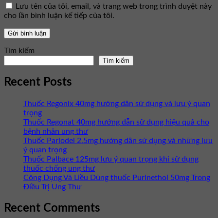
Lưu tên của tôi, email, và trang web trong trình duyệt này
cho lần bình luận kế tiếp của tôi.
Tìm kiếm
Tìm kiếm
Recent Posts
Thuốc Regonix 40mg hướng dẫn sử dụng và lưu ý quan
trọng
Thuốc Regonat 40mg hướng dẫn sử dụng hiệu quả cho
bệnh nhân ung thư
Thuốc Parlodel 2.5mg hướng dẫn sử dụng và những lưu
ý quan trọng
Thuốc Palbace 125mg lưu ý quan trọng khi sử dụng
thuốc chống ung thư
Công Dụng Và Liều Dùng thuốc Purinethol 50mg Trong
Điều Trị Ung Thư
Recent Comments