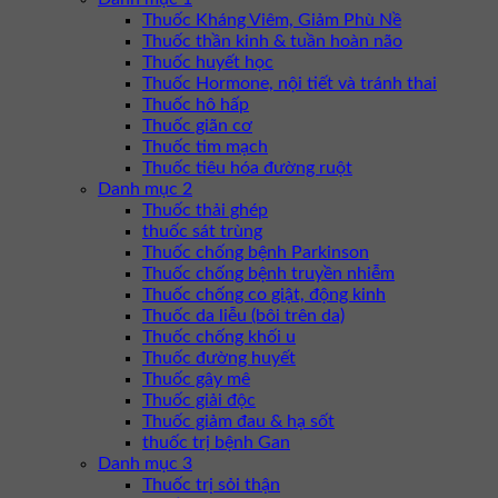
Thuốc Kháng Viêm, Giảm Phù Nề
Thuốc thần kinh & tuần hoàn não
Thuốc huyết học
Thuốc Hormone, nội tiết và tránh thai
Thuốc hô hấp
Thuốc giãn cơ
Thuốc tim mạch
Thuốc tiêu hóa đường ruột
Danh mục 2
Thuốc thải ghép
thuốc sát trùng
Thuốc chống bệnh Parkinson
Thuốc chống bệnh truyền nhiễm
Thuốc chống co giật, động kinh
Thuốc da liễu (bôi trên da)
Thuốc chống khối u
Thuốc đường huyết
Thuốc gây mê
Thuốc giải độc
Thuốc giảm đau & hạ sốt
thuốc trị bệnh Gan
Danh mục 3
Thuốc trị sỏi thận