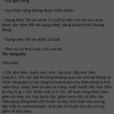
– Suy gan nặng.
– Suy thận nặng không được thẩm phân.
– Dạng tiêm: Trẻ em dưới 15 tuổi (vì liều cho trẻ em chưa
được xác định đối với dạng tiêm), đang dùng thuốc kháng
đông.
– Dạng viên: Trẻ em dưới 12 tuổi.
– Phụ nữ có thai hoặc cho con bú.
Tác dụng phụ
Tiêu hóa:
> 1%: khó tiêu, buồn nôn, nôn, táo bón, đầy hơi, tiêu
chảy.0,1-1%: các bất thường thoáng qua của những thông số
chức năng gan (ví dụ: tăng transaminase hay bilirubine) ợ hơi,
viêm thực quản, loét dạ dày tá tràng, xuất huyết tiêu hóa tiềm
ẩn hay ồ ạt.> 1%: thiếu máu.0,1-1%: rối loạn công thức máu
gồm rối loạn các loại bạch cầu, giảm bạch cầu và tiểu cầu.
Nếu dùng đồng thời với thuốc có độc tính trên tủy xương,
đặc biệt là methotrexate, sẽ là yếu tố thuận lợi cho sự suy
giảm tế bào máu.