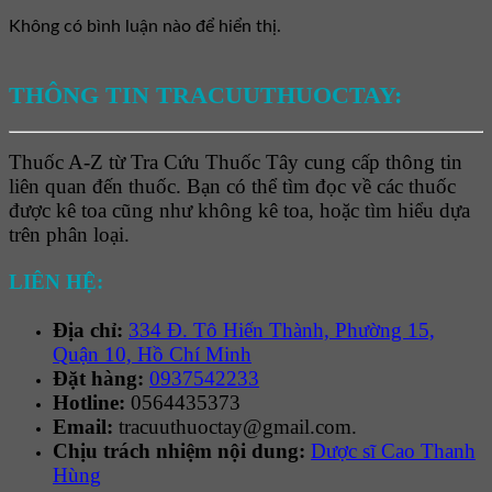
Không có bình luận nào để hiển thị.
THÔNG TIN TRACUUTHUOCTAY:
Thuốc A-Z từ Tra Cứu Thuốc Tây cung cấp thông tin
liên quan đến thuốc. Bạn có thể tìm đọc về các thuốc
được kê toa cũng như không kê toa, hoặc tìm hiểu dựa
trên phân loại.
LIÊN HỆ:
Địa chỉ:
334 Đ. Tô Hiến Thành, Phường 15,
Quận 10, Hồ Chí Minh
Đặt hàng:
0937542233
Hotline:
0564435373
Email:
tracuuthuoctay@gmail.com.
Chịu trách nhiệm nội dung:
Dược sĩ Cao Thanh
Hùng