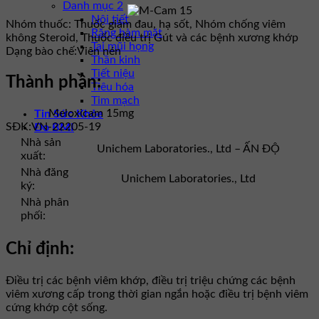
Danh mục 2
Nội tiết
Nhóm thuốc:
Thuốc giảm đau, hạ sốt, Nhóm chống viêm
Răng hàm mặt
không Steroid, Thuốc điều trị Gút và các bệnh xương khớp
Tai mũi họng
Dạng bào chế:
Viên nén
Thần kinh
Tiết niệu
Thành phần:
Tiêu hóa
Tim mạch
Meloxicam 15mg
Tin Sức Khỏe
SĐK:
VN-22205-19
Đo BMI
Nhà sản
Unichem Laboratories., Ltd – ẤN ĐỘ
xuất:
Nhà đăng
Unichem Laboratories., Ltd
ký:
Nhà phân
phối:
Chỉ định:
Điều trị các bệnh viêm khớp, điều trị triệu chứng các bệnh
viêm xương cấp trong thời gian ngắn hoặc điều trị bệnh viêm
cứng khớp cột sống.