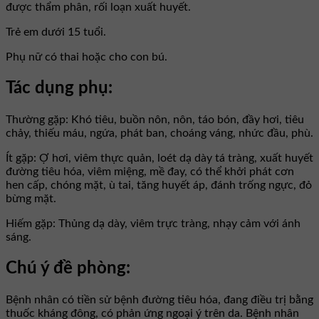
được thẩm phân, rối loạn xuất huyết.
Trẻ em dưới 15 tuổi.
Phụ nữ có thai hoặc cho con bú.
Tác dụng phụ:
Thường gặp: Khó tiêu, buồn nôn, nôn, táo bón, đầy hơi, tiêu
chảy, thiếu máu, ngứa, phát ban, choáng váng, nhức đầu, phù.
Ít gặp: Ợ hơi, viêm thực quản, loét dạ dày tá tràng, xuất huyết
đường tiêu hóa, viêm miệng, mề đay, có thể khởi phát cơn
hen cấp, chóng mặt, ù tai, tăng huyết áp, đánh trống ngực, đỏ
bừng mặt.
Hiếm gặp: Thủng dạ dày, viêm trực tràng, nhạy cảm với ánh
sáng.
Chú ý đề phòng:
Bệnh nhân có tiền sử bệnh đường tiêu hóa, đang điều trị bằng
thuốc kháng đông, có phản ứng ngoại ý trên da. Bệnh nhân