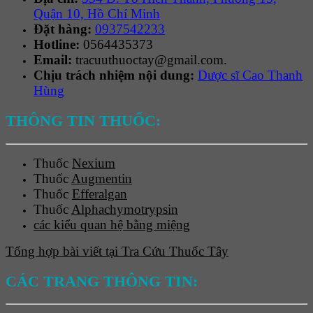
Quận 10, Hồ Chí Minh
Đặt hàng:
0937542233
Hotline:
0564435373
Email:
tracuuthuoctay@gmail.com.
Chịu trách nhiệm nội dung:
Dược sĩ Cao Thanh
Hùng
THÔNG TIN THUỐC:
Thuốc
Nexium
Thuốc
Augmentin
Thuốc
Efferalgan
Thuốc
Alphachymotrypsin
các kiểu quan hệ bằng miệng
Tổng hợp bài viết tại Tra Cứu Thuốc Tây
CÁC TRANG THÔNG TIN: