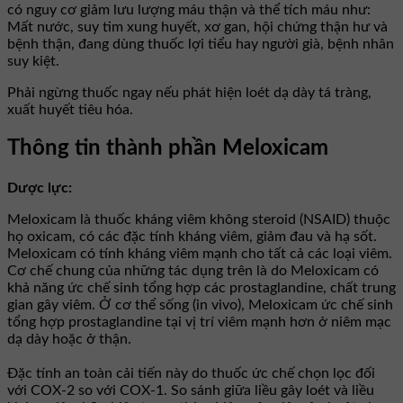
có nguy cơ giảm lưu lượng máu thận và thể tích máu như:
Mất nước, suy tim xung huyết, xơ gan, hội chứng thận hư và
bệnh thận, đang dùng thuốc lợi tiểu hay người già, bệnh nhân
suy kiệt.
Phải ngừng thuốc ngay nếu phát hiện loét dạ dày tá tràng,
xuất huyết tiêu hóa.
Thông tin thành phần Meloxicam
Dược lực:
Meloxicam là thuốc kháng viêm không steroid (NSAID) thuộc
họ oxicam, có các đặc tính kháng viêm, giảm đau và hạ sốt.
Meloxicam có tính kháng viêm mạnh cho tất cả các loại viêm.
Cơ chế chung của những tác dụng trên là do Meloxicam có
khả năng ức chế sinh tổng hợp các prostaglandine, chất trung
gian gây viêm. Ở cơ thể sống (in vivo), Meloxicam ức chế sinh
tổng hợp prostaglandine tại vị trí viêm mạnh hơn ở niêm mạc
dạ dày hoặc ở thận.
Ðặc tính an toàn cải tiến này do thuốc ức chế chọn lọc đối
với COX-2 so với COX-1. So sánh giữa liều gây loét và liều