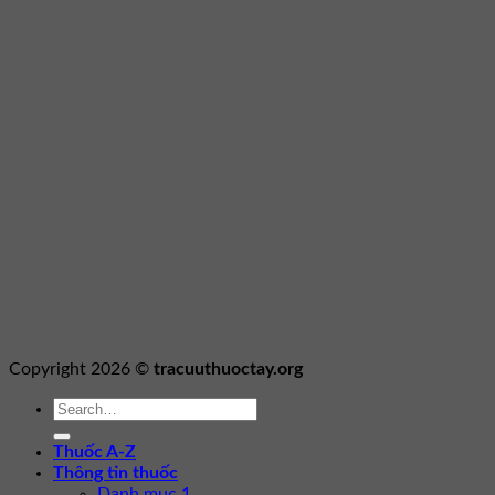
Copyright 2026 ©
tracuuthuoctay.org
Thuốc A-Z
Thông tin thuốc
Danh mục 1