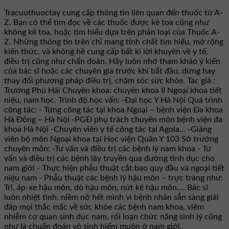
Tracuuthuoctay cung cấp thông tin liên quan đến thuốc từ A-
Z. Bạn có thể tìm đọc về các thuốc được kê toa cũng như
không kê toa, hoặc tìm hiểu dựa trên phân loại của Thuốc A-
Z. Những thông tin trên chỉ mang tính chất tìm hiểu, mở rộng
kiến thức, và không hề cung cấp bất kì lời khuyên về y tế,
điều trị cũng như chẩn đoán. Hãy luôn nhớ tham khảo ý kiến
của bác sĩ hoặc các chuyên gia trước khi bắt đầu, dừng hay
thay đổi phương pháp điều trị, chăm sóc sức khỏe. Tác giả :
Trương Phú Hải Chuyên khoa: chuyên khoa II Ngoại khoa tiết
niệu, nam học. Trình độ học vấn: -Đại học Y Hà Nội Quá trình
công tác: - Từng công tác tại khoa Ngoại – bệnh viện Đa khoa
Hà Đông – Hà Nội -PGĐ phụ trách chuyên môn bệnh viện đa
khoa Hà Nội -Chuyên viên y tế công tác tại Agola... -Giảng
viên bộ môn Ngoại khoa tại Học viện Quân Y 103 Sở trưởng
chuyên môn: -Tư vấn và điều trị các bệnh lý nam khoa - Tư
vấn và điều trị các bệnh lây truyền qua đường tình dục cho
nam giới - Thực hiện phẫu thuật cắt bao quy đầu và ngoại tiết
niệu nam - Phẫu thuật các bệnh lý hậu môn – trực tràng như:
Trĩ, áp-xe hậu môn, dò hậu môn, nứt kẽ hậu môn,... Bác sĩ
luôn nhiệt tình, niềm nở hết mình vì bệnh nhân sẵn sàng giải
đáp mọi thắc mắc về sức khỏe các bệnh nam khoa, viêm
nhiễm cơ quan sinh dục nam, rối loạn chức năng sinh lý cũng
như là chuẩn đoán vô sinh hiếm muộn ở nam giới.