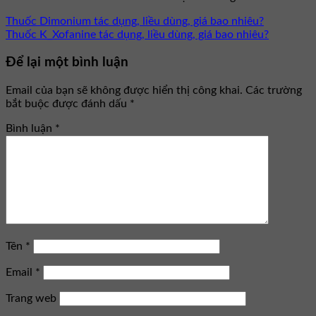
Thuốc Dimonium tác dụng, liều dùng, giá bao nhiêu?
Thuốc K_Xofanine tác dụng, liều dùng, giá bao nhiêu?
Để lại một bình luận
Email của bạn sẽ không được hiển thị công khai.
Các trường
bắt buộc được đánh dấu
*
Bình luận
*
Tên
*
Email
*
Trang web