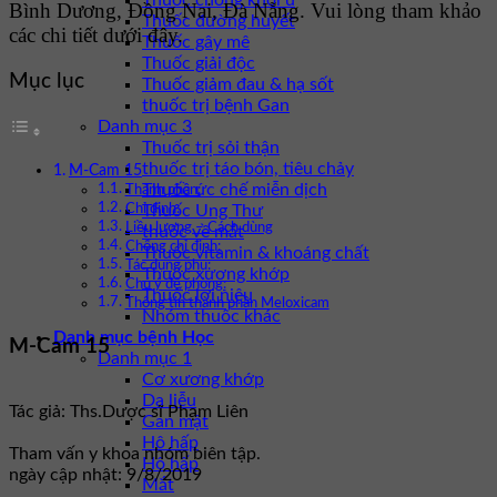
Thuốc chống khối u
Bình Dương, Đồng Nai, Đà Nẵng. Vui lòng tham khảo
Thuốc đường huyết
các chi tiết dưới đây.
Thuốc gây mê
Thuốc giải độc
Mục lục
Thuốc giảm đau & hạ sốt
thuốc trị bệnh Gan
Danh mục 3
Thuốc trị sỏi thận
thuốc trị táo bón, tiêu chảy
M-Cam 15
Thuốc ức chế miễn dịch
Thành phần:
Thuốc Ung Thư
Chỉ định:
Liều lượng – Cách dùng
thuốc về mắt
Chống chỉ định:
Thuốc vitamin & khoáng chất
Tác dụng phụ:
Thuốc xương khớp
Chú ý đề phòng:
Thuốc lợi niệu
Thông tin thành phần Meloxicam
Nhóm thuốc khác
Danh mục bệnh Học
M-Cam 15
Danh mục 1
Cơ xương khớp
Da liễu
Tác giả: Ths.Dược sĩ Phạm Liên
Gan mật
Hô hấp
Tham vấn y khoa nhóm biên tập.
Hô hấp
ngày cập nhật: 9/8/2019
Mắt