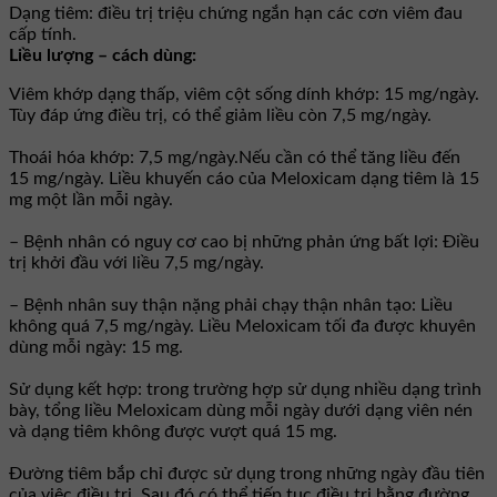
Dạng tiêm: điều trị triệu chứng ngắn hạn các cơn viêm đau
cấp tính.
Liều lượng – cách dùng:
Viêm khớp dạng thấp, viêm cột sống dính khớp: 15 mg/ngày.
Tùy đáp ứng điều trị, có thể giảm liều còn 7,5 mg/ngày.
Thoái hóa khớp: 7,5 mg/ngày.Nếu cần có thể tăng liều đến
15 mg/ngày. Liều khuyến cáo của Meloxicam dạng tiêm là 15
mg một lần mỗi ngày.
– Bệnh nhân có nguy cơ cao bị những phản ứng bất lợi: Ðiều
trị khởi đầu với liều 7,5 mg/ngày.
– Bệnh nhân suy thận nặng phải chạy thận nhân tạo: Liều
không quá 7,5 mg/ngày. Liều Meloxicam tối đa được khuyên
dùng mỗi ngày: 15 mg.
Sử dụng kết hợp: trong trường hợp sử dụng nhiều dạng trình
bày, tổng liều Meloxicam dùng mỗi ngày dưới dạng viên nén
và dạng tiêm không được vượt quá 15 mg.
Ðường tiêm bắp chỉ được sử dụng trong những ngày đầu tiên
của việc điều trị. Sau đó có thể tiếp tục điều trị bằng đường