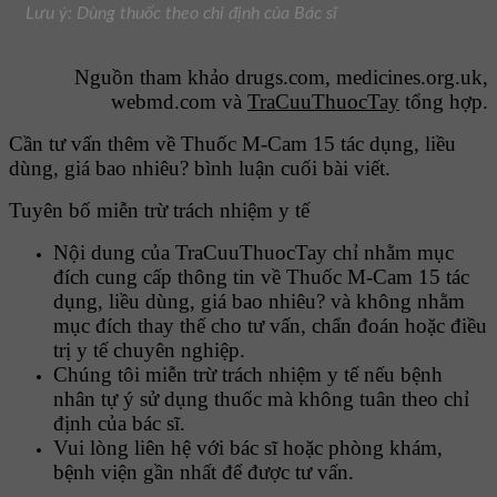
Lưu ý: Dùng thuốc theo chỉ định của Bác sĩ
Nguồn tham khảo drugs.com, medicines.org.uk,
webmd.com và
TraCuuThuocTay
tổng hợp.
Cần tư vấn thêm về Thuốc M-Cam 15 tác dụng, liều
dùng, giá bao nhiêu? bình luận cuối bài viết.
Tuyên bố miễn trừ trách nhiệm y tế
Nội dung của TraCuuThuocTay chỉ nhằm mục
đích cung cấp thông tin về Thuốc M-Cam 15 tác
dụng, liều dùng, giá bao nhiêu? và không nhằm
mục đích thay thế cho tư vấn, chẩn đoán hoặc điều
trị y tế chuyên nghiệp.
Chúng tôi miễn trừ trách nhiệm y tế nếu bệnh
nhân tự ý sử dụng thuốc mà không tuân theo chỉ
định của bác sĩ.
Vui lòng liên hệ với bác sĩ hoặc phòng khám,
bệnh viện gần nhất để được tư vấn.