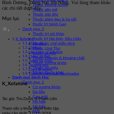
Thuốc chống khối u
Bình Dương, Đồng Nai, Đà Nẵng. Vui lòng tham khảo
Thuốc đường huyết
các chi tiết dưới đây.
Thuốc gây mê
Thuốc giải độc
Mục lục
Thuốc giảm đau & hạ sốt
thuốc trị bệnh Gan
Danh mục 3
Thuốc trị sỏi thận
thuốc trị táo bón, tiêu chảy
K_Xofanine
Thuốc ức chế miễn dịch
Thành phần:
Thuốc Ung Thư
Chỉ định:
Liều lượng – Cách dùng
thuốc về mắt
Chống chỉ định:
Thuốc vitamin & khoáng chất
Tương tác thuốc:
Thuốc xương khớp
Tác dụng phụ:
Thuốc lợi niệu
Chú ý đề phòng:
Nhóm thuốc khác
Thông tin thành phần Fexofenadine
Danh mục bệnh Học
Danh mục 1
K_Xofanine
Cơ xương khớp
Da liễu
Gan mật
Tác giả: Ths.Dược sĩ Phạm Liên
Hô hấp
Hô hấp
Tham vấn y khoa nhóm biên tập.
Mắt
ngày cập nhật: 17/11/2018