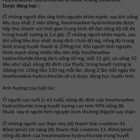
Fexofenadine hydrochloride là thuốc kháng histamine.
Dược động học :
Ở những người đàn ông tình nguyện khỏe mạnh, sau khi uống
liều duy nhất 2 viên 60mg, fexofenadine hydrochloride được
hấp thu nhanh với thời gian trung bình để đạt nồng độ tối đa
trong huyết tương là 2,6 giờ. Ở những người khỏe mạnh, sau
khi uống liều duy nhất dung dịch chứa 60 mg, nồng độ trung
bình trong huyết thanh là 209ng/ml. Khi người tình nguyện
khỏe mạnh dùng nhiều liều liên tiếp fexofenadine
hydrochloride (dung dịch uống 60 mg, mỗi 12 giờ, và uống 10
liều như vậy), nồng độ đỉnh của thuốc trong huyết tương là
286ng/ml. Uống liều 120 mg mỗi lần, dùng 2 lần mỗi ngày thì
fexofenadine hydrochloride sẽ có dược động học tuyến tính.
Ảnh hưởng của tuổi tác:
Ở người cao tuổi (≥ 65 tuổi), nồng độ đỉnh của fexofenadine
hydrochloride trong huyết tương cao hơn 99% nồng độ
thuốc này ở người tình nguyện bình thường (Người suy thận:
Ở những người suy thận nhẹ (độ thanh thải creatinin 41-
80ml/phút) tới nặng (độ thanh thải creatinin 11-40ml/phút)
nồng độ đỉnh của fexofenadine hydrochloride trong huyết