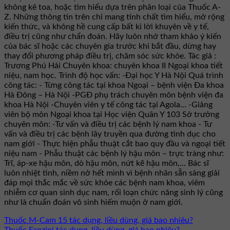
không kê toa, hoặc tìm hiểu dựa trên phân loại của Thuốc A-
Z. Những thông tin trên chỉ mang tính chất tìm hiểu, mở rộng
kiến thức, và không hề cung cấp bất kì lời khuyên về y tế,
điều trị cũng như chẩn đoán. Hãy luôn nhớ tham khảo ý kiến
của bác sĩ hoặc các chuyên gia trước khi bắt đầu, dừng hay
thay đổi phương pháp điều trị, chăm sóc sức khỏe. Tác giả :
Trương Phú Hải Chuyên khoa: chuyên khoa II Ngoại khoa tiết
niệu, nam học. Trình độ học vấn: -Đại học Y Hà Nội Quá trình
công tác: - Từng công tác tại khoa Ngoại – bệnh viện Đa khoa
Hà Đông – Hà Nội -PGĐ phụ trách chuyên môn bệnh viện đa
khoa Hà Nội -Chuyên viên y tế công tác tại Agola... -Giảng
viên bộ môn Ngoại khoa tại Học viện Quân Y 103 Sở trưởng
chuyên môn: -Tư vấn và điều trị các bệnh lý nam khoa - Tư
vấn và điều trị các bệnh lây truyền qua đường tình dục cho
nam giới - Thực hiện phẫu thuật cắt bao quy đầu và ngoại tiết
niệu nam - Phẫu thuật các bệnh lý hậu môn – trực tràng như:
Trĩ, áp-xe hậu môn, dò hậu môn, nứt kẽ hậu môn,... Bác sĩ
luôn nhiệt tình, niềm nở hết mình vì bệnh nhân sẵn sàng giải
đáp mọi thắc mắc về sức khỏe các bệnh nam khoa, viêm
nhiễm cơ quan sinh dục nam, rối loạn chức năng sinh lý cũng
như là chuẩn đoán vô sinh hiếm muộn ở nam giới.
Thuốc M-Cam 15 tác dụng, liều dùng, giá bao nhiêu?
Thuốc Fanzini tác dụng, liều dùng, giá bao nhiêu?