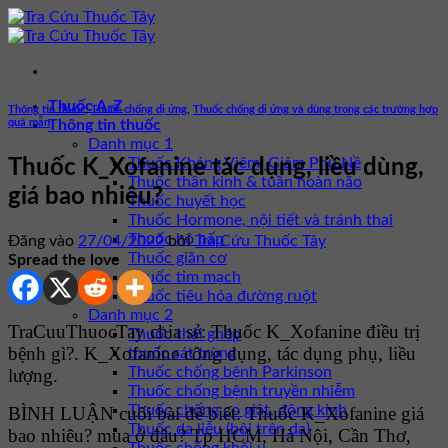
Bỏ
qua
nội
dung
Thuốc A-Z
Thông tin thuốc
,
Thuốc chống dị ứng
,
Thuốc chống dị ứng và dùng trong các trường hợp
quá mẫn
Thông tin thuốc
Danh mục 1
Thuốc Kháng Viêm, Giảm Phù Nề
Thuốc K_Xofanine tác dụng, liều dùng,
Thuốc thần kinh & tuần hoàn não
giá bao nhiêu?
Thuốc huyết học
Thuốc Hormone, nội tiết và tránh thai
Thuốc hô hấp
Đăng vào
27/04/2022
bởi
Tra Cứu Thuốc Tây
Thuốc giãn cơ
Spread the love
Thuốc tim mạch
Thuốc tiêu hóa đường ruột
Danh mục 2
TraCuuThuocTay chia sẻ: Thuốc K_Xofanine điều trị
Thuốc thải ghép
bệnh gì?. K_Xofanine công dụng, tác dụng phụ, liều
thuốc sát trùng
Thuốc chống bệnh Parkinson
lượng.
Thuốc chống bệnh truyền nhiễm
Thuốc chống co giật, động kinh
BÌNH LUẬN cuối bài để biết: Thuốc K_Xofanine giá
Thuốc da liễu (bôi trên da)
bao nhiêu? mua ở đâu? Tp HCM, Hà Nội, Cần Thơ,