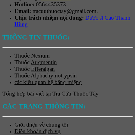
Hotline:
0564435373
Email:
tracuuthuoctay@gmail.com.
Chịu trách nhiệm nội dung:
Dược sĩ Cao Thanh
Hùng
THÔNG TIN THUỐC:
Thuốc
Nexium
Thuốc
Augmentin
Thuốc
Efferalgan
Thuốc
Alphachymotrypsin
các kiểu quan hệ bằng miệng
Tổng hợp bài viết tại Tra Cứu Thuốc Tây
CÁC TRANG THÔNG TIN:
Giới thiệu về chúng tôi
Điều khoản dịch vụ