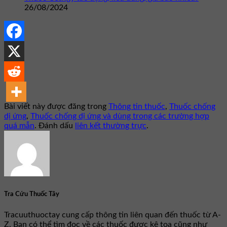
26/08/2024
Bài viết này được đăng trong
Thông tin thuốc
,
Thuốc chống
dị ứng
,
Thuốc chống dị ứng và dùng trong các trường hợp
quá mẫn
. Đánh dấu
liên kết thường trực
.
Tra Cứu Thuốc Tây
Tracuuthuoctay cung cấp thông tin liên quan đến thuốc từ A-
Z. Bạn có thể tìm đọc về các thuốc được kê toa cũng như