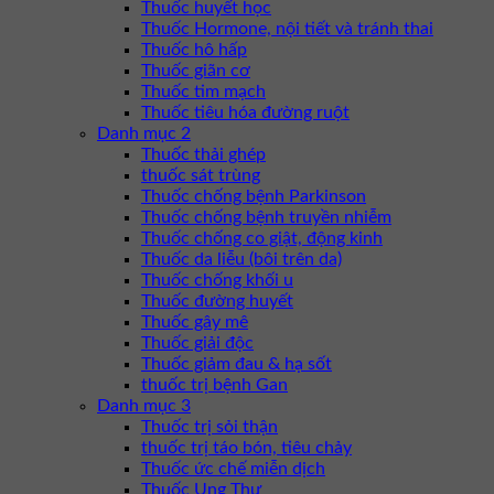
Thuốc huyết học
Thuốc Hormone, nội tiết và tránh thai
Thuốc hô hấp
Thuốc giãn cơ
Thuốc tim mạch
Thuốc tiêu hóa đường ruột
Danh mục 2
Thuốc thải ghép
thuốc sát trùng
Thuốc chống bệnh Parkinson
Thuốc chống bệnh truyền nhiễm
Thuốc chống co giật, động kinh
Thuốc da liễu (bôi trên da)
Thuốc chống khối u
Thuốc đường huyết
Thuốc gây mê
Thuốc giải độc
Thuốc giảm đau & hạ sốt
thuốc trị bệnh Gan
Danh mục 3
Thuốc trị sỏi thận
thuốc trị táo bón, tiêu chảy
Thuốc ức chế miễn dịch
Thuốc Ung Thư