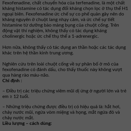
Fexofenadine, chất chuyển hóa của terfenadine, là một chất
kháng histamine có tác dụng đối kháng chọn lọc ở thụ thể H1
ngoại biên. Fexofenadine ức chế sự co phế quản gây nên do
kháng nguyên ở chuột lang nhạy cảm, và ức chế sự tiết
histamine từ dưỡng bào màng bụng của chuột cống. Trên
động vật thí nghiệm, không thấy có tác dụng kháng
cholinergic hoặc ức chế thụ thể a 1-adrenergic.
Hơn nữa, không thấy có tác dụng an thần hoặc các tác dụng
khác trên hệ thần kinh trung ương.
Nghiên cứu trên loài chuột cống về sự phân bố ở mô của
fexofenadine có đánh dấu, cho thấy thuốc này không vượt
qua hàng rào máu-não.
Chỉ định :
– Ðiều trị các triệu chứng viêm mũi dị ứng ở người lớn và trẻ
em ≥ 12 tuổi.
– Những triệu chứng được điều trị có hiệu quả là: hắt hơi,
chảy nước mũi, ngứa vòm miệng và họng, mắt ngứa đỏ và
chảy nước mắt.
Liều lượng – cách dùng: