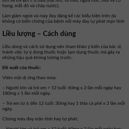
lớn và trẻ em ≥ 6 tuổi (hắt hơi, sổ mũi, ngứa mắt, mũi và cổ
họng, mắt đỏ và chảy nước).
Làm giảm ngứa và mày đay đáng kể các biểu hiện trên da
không có biến chứng của bệnh nổi mày đay tự phát mạn tính
Liều lượng – Cách dùng
Liều dùng và cách sử dụng nên tham khảo ý kiến của bác sĩ,
tránh việc tự ý dùng thuốc hoặc lạm dụng thuốc mà gây ra
những hậu quả không lường trước.
Đề xuất của thuốc:
Viêm mũi dị ứng theo mùa:
– Người lớn và trẻ em > 12 tuổi: 60mg x 2 lần mỗi ngày hay
180mg x 1 lần mỗi ngày.
– Trẻ em từ 6 đến 12 tuổi: 30mg hay 1 thìa cà phê x 2 lần mỗi
ngày.
Chứng mày đay mãn tính hay tự phát: