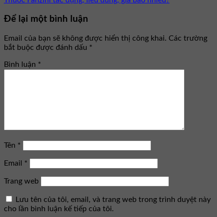
Để lại một bình luận
Email của bạn sẽ không được hiển thị công khai.
Các trường
bắt buộc được đánh dấu
*
Bình luận
*
Tên
*
Email
*
Trang web
Lưu tên của tôi, email, và trang web trong trình duyệt này
cho lần bình luận kế tiếp của tôi.