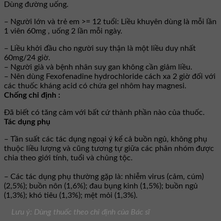
Dùng đường uống.
– Người lớn và trẻ em >= 12 tuổi: Liều khuyên dùng là mỗi lần
1 viên 60mg , uống 2 lần mỗi ngày.
– Liều khởi đầu cho người suy thận là một liều duy nhất
60mg/24 giờ.
– Người già và bệnh nhân suy gan không cần giảm liều.
– Nên dùng Fexofenadine hydrochloride cách xa 2 giờ đối với
các thuốc kháng acid có chứa gel nhôm hay magnesi.
Chống chỉ định :
Ðã biết có tăng cảm với bất cứ thành phần nào của thuốc.
Tác dụng phụ
– Tần suất các tác dụng ngoại ý kể cả buồn ngủ, không phụ
thuộc liều lượng và cũng tương tự giữa các phân nhóm được
chia theo giới tính, tuổi và chủng tộc.
– Các tác dụng phụ thường gặp là: nhiễm virus (cảm, cúm)
(2,5%); buồn nôn (1,6%); đau bụng kinh (1,5%); buồn ngủ
(1,3%); khó tiêu (1,3%); mệt mỏi (1,3%).
Lưu ý: Dùng thuốc theo chỉ định của Bác sĩ