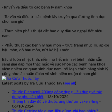
-Tư vấn và điều trị các bệnh lý nam khoa
- Tư vấn và điều trị các bệnh lây truyền qua đường tình dục
cho nam giới
- Thực hiện phẫu thuật cắt bao quy đầu và ngoại tiết niệu
nam
- Phẫu thuật các bệnh lý hậu môn – trực tràng như: Trĩ, áp-xe
hậu môn, dò hậu môn, nứt kẽ hậu môn,...
Bác sĩ luôn nhiệt tình, niềm nở hết mình vì bệnh nhân sẵn
sàng giải đáp mọi thắc mắc về sức khỏe các bệnh nam khoa,
viêm nhiễm cơ quan sinh dục nam, rối loạn chức năng sinh lý
cũng như là chuẩn đoán vô sinh hiếm muộn ở nam giới.
Latest posts by Tra Cứu Thuốc Tây
(
see all
)
Thuốc Plaquenil 200mg công dụng, liều dùng và tác
dụng phụ cần biết
- 13/10/2024
Thông tin đầy đủ về thuốc ung thư Lenvaxen 4mg
-
06/10/2024
Thuốc Cetrigy tác dụng, liều dùng, giá bao nhiêu?
-