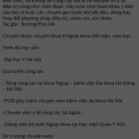
kiến thức, và không hề cung cấp bất kì lời khuyên về y tế,
điều trị cũng như chẩn đoán. Hãy luôn nhớ tham khảo ý kiến
của bác sĩ hoặc các chuyên gia trước khi bắt đầu, dừng hay
thay đổi phương pháp điều trị, chăm sóc sức khỏe.
Tác giả : Trương Phú Hải
Chuyên khoa: chuyên khoa II Ngoại khoa tiết niệu, nam học.
Trình độ học vấn:
-Đại học Y Hà Nội
Quá trình công tác:
- Từng công tác tại khoa Ngoại – bệnh viện Đa khoa Hà Đông
– Hà Nội
-PGĐ phụ trách chuyên môn bệnh viện đa khoa Hà Nội
-Chuyên viên y tế công tác tại Agola...
-Giảng viên bộ môn Ngoại khoa tại Học viện Quân Y 103
Sở trưởng chuyên môn: