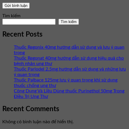
Tìm kiếm
Tìm kiếm
Recent Posts
Thuốc Regonix 40mg hướng dẫn sử dụng và lưu ý quan
trọng
Thuốc Regonat 40mg hướng dẫn sử dụng hiệu quả cho
bệnh nhân ung thư
Thuốc Parlodel 2.5mg hướng dẫn sử dụng và những lưu
ý quan trọng
Thuốc Palbace 125mg lưu ý quan trọng khi sử dụng
thuốc chống ung thư
Công Dụng Và Liều Dùng thuốc Purinethol 50mg Trong
Điều Trị Ung Thư
Recent Comments
Không có bình luận nào để hiển thị.