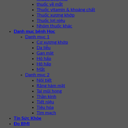
thuốc về mắt
Thuốc vitamin & khoáng chất
Thuốc xương khớp
Thuốc lợi niệu
Nhóm thuốc khác
Danh mục bệnh Học
Danh mục 1
Cơ xương khớp
Da liễu
Gan mật
Hô hấp
Hô hấp
Mắt
Danh mục 2
Nội tiết
Răng hàm mặt
Tai mũi họng
Thần kinh
Tiết niệu
Tiêu hóa
Tim mạch
Tin Sức Khỏe
Đo BMI