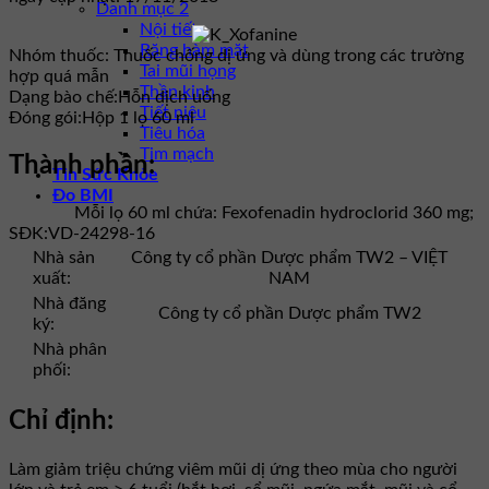
Danh mục 2
Nội tiết
Răng hàm mặt
Nhóm thuốc:
Thuốc chống dị ứng và dùng trong các trường
Tai mũi họng
hợp quá mẫn
Thần kinh
Dạng bào chế:
Hỗn dịch uống
Tiết niệu
Đóng gói:
Hộp 1 lọ 60 ml
Tiêu hóa
Tim mạch
Thành phần:
Tin Sức Khỏe
Đo BMI
Mỗi lọ 60 ml chứa: Fexofenadin hydroclorid 360 mg;
SĐK:
VD-24298-16
Nhà sản
Công ty cổ phần Dược phẩm TW2 – VIỆT
xuất:
NAM
Nhà đăng
Công ty cổ phần Dược phẩm TW2
ký:
Nhà phân
phối:
Chỉ định:
Làm giảm triệu chứng viêm mũi dị ứng theo mùa cho người