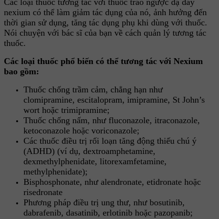
Các loại thuốc tương tác với thuốc trào ngược dạ dày
nexium có thể làm giảm tác dụng của nó, ảnh hưởng đến
thời gian sử dụng, tăng tác dụng phụ khi dùng với thuốc.
Nói chuyện với bác sĩ của bạn về cách quản lý tương tác
thuốc.
Các loại thuốc phổ biến có thể tương tác với Nexium
bao gồm:
Thuốc chống trầm cảm, chẳng hạn như
clomipramine, escitalopram, imipramine, St John’s
wort hoặc trimipramine;
Thuốc chống nấm, như fluconazole, itraconazole,
ketoconazole hoặc voriconazole;
Các thuốc điều trị rối loạn tăng động thiếu chú ý
(ADHD) (ví dụ, dextroamphetamine,
dexmethylphenidate, litorexamfetamine,
methylphenidate);
Bisphosphonate, như alendronate, etidronate hoặc
risedronate
Phương pháp điều trị ung thư, như bosutinib,
dabrafenib, dasatinib, erlotinib hoặc pazopanib;