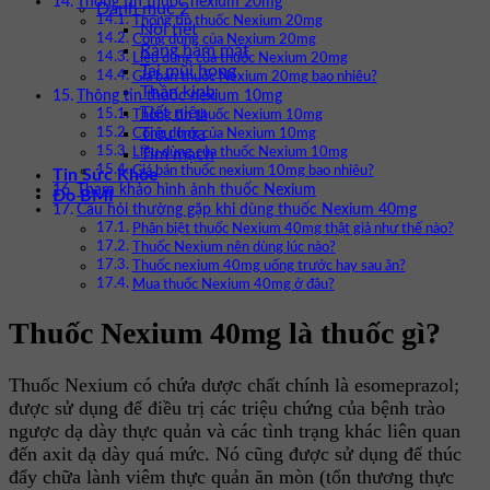
Thông tin thuốc nexium 20mg
Danh mục 2
Thông tin thuốc Nexium 20mg
Nội tiết
Công dụng của Nexium 20mg
Răng hàm mặt
Liều dùng của thuốc Nexium 20mg
Tai mũi họng
Giá bán thuốc Nexium 20mg bao nhiêu?
Thần kinh
Thông tin thuốc nexium 10mg
Tiết niệu
Thông tin thuốc Nexium 10mg
Tiêu hóa
Công dụng của Nexium 10mg
Tim mạch
Liều dùng của thuốc Nexium 10mg
Giá bán thuốc nexium 10mg bao nhiêu?
Tin Sức Khỏe
Tham khảo hình ảnh thuốc Nexium
Đo BMI
Câu hỏi thường gặp khi dùng thuốc Nexium 40mg
Phân biệt thuốc Nexium 40mg thật giả như thế nào?
Thuốc Nexium nên dùng lúc nào?
Thuốc nexium 40mg uống trước hay sau ăn?
Mua thuốc Nexium 40mg ở đâu?
Thuốc Nexium 40mg là thuốc gì?
Thuốc Nexium có chứa dược chất chính là esomeprazol;
được sử dụng để điều trị các triệu chứng của bệnh trào
ngược dạ dày thực quản và các tình trạng khác liên quan
đến axit dạ dày quá mức. Nó cũng được sử dụng để thúc
đẩy chữa lành viêm thực quản ăn mòn (tổn thương thực