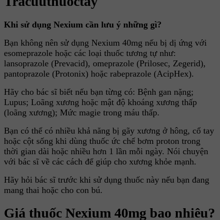
Tracuuthuoctay
Khi sử dụng Nexium cần lưu ý những gì?
Bạn không nên sử dụng Nexium 40mg nếu bị dị ứng với
esomeprazole hoặc các loại thuốc tương tự như:
lansoprazole (Prevacid), omeprazole (Prilosec, Zegerid),
pantoprazole (Protonix) hoặc rabeprazole (AcipHex).
Hãy cho bác sĩ biết nếu bạn từng có: Bệnh gan nặng;
Lupus; Loãng xương hoặc mật độ khoáng xương thấp
(loãng xương); Mức magie trong máu thấp.
Bạn có thể có nhiều khả năng bị gãy xương ở hông, cổ tay
hoặc cột sống khi dùng thuốc ức chế bơm proton trong
thời gian dài hoặc nhiều hơn 1 lần mỗi ngày. Nói chuyện
với bác sĩ về các cách để giúp cho xương khỏe mạnh.
Hãy hỏi bác sĩ trước khi sử dụng thuốc này nếu bạn đang
mang thai hoặc cho con bú.
Giá thuốc Nexium 40mg bao nhiêu?