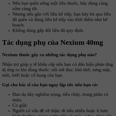
Nếu bạn quên uống một liều thuốc, hãy dùng càng
sớm càng tốt.
Nhưng nếu gần với liều kế tiếp, bạn hãy bỏ qua liều
đã quên và dùng liều kế tiếp vào thời điểm như kế
hoạch.
Không dùng gấp đôi liều đã quy định.
Tác dụng phụ của Nexium 40mg
Nexium thuốc gây ra những tác dụng phụ nào?
Nhận trợ giúp y tế khẩn cấp nếu bạn có dấu hiệu phản ứng
dị ứng ro khi dùng thuốc: nổi mề đay; khó thở; sưng mặt,
môi, lưỡi hoặc cổ họng của bạn.
Gọi cho bác sĩ của bạn ngay lập tức nếu bạn có:
Đau dạ dày nghiêm trọng, tiêu chảy, trong phân có
máu;
Co giật;
Người có vấn đề về thận: đi tiểu nhiều hoặc ít hơn
bình thường, trong nước tiểu có máu, sưng, tăng cân