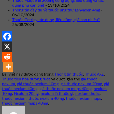
Thuốc Plaquenil 200mg công dụng, liều dùng và tác
dụng phụ cần biết
- 13/10/2024
Thông tin đầy đủ về thuốc ung thư Lenvaxen 4mg
-
06/10/2024
Thuốc Cetrigy tác dụng, liều dùng, giá bao nhiêu?
-
26/08/2024
Bài viết này được đăng trong
Thông tin thuốc
,
Thuốc A-Z
,
Thuốc tiêu hóa đường ruột
và được gắn thẻ
giá thuốc
nexium
,
giá thuốc nexium 10mg
,
giá thuốc nexium 20mg
,
giá
thuốc nexium 40mg
,
giá thuốc nexium mups 40mg
,
nexium
10mg
,
Nexium 20mg
,
nexium là thuốc gì
,
nexium thuốc
,
thuốc nexium
,
thuốc nexium 40mg
,
thuốc nexium mups
,
thuốc nexium mups 40mg
.