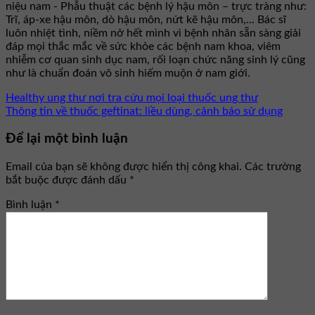
niệu nam - Phẫu thuật các bệnh lý hậu môn – trực tràng như:
Trĩ, áp-xe hậu môn, dò hậu môn, nứt kẽ hậu môn,... Bác sĩ
luôn nhiệt tình, niềm nở hết mình vì bệnh nhân sẵn sàng giải
đáp mọi thắc mắc về sức khỏe các bệnh nam khoa, viêm
nhiễm cơ quan sinh dục nam, rối loạn chức năng sinh lý cũng
như là chuẩn đoán vô sinh hiếm muộn ở nam giới.
Healthy ung thư nơi tra cứu mọi loại thuốc ung thư
Thông tin về thuốc geftinat: liều dùng, cảnh báo sử dụng
Để lại một bình luận
Email của bạn sẽ không được hiển thị công khai.
Các trường
bắt buộc được đánh dấu
*
Bình luận
*