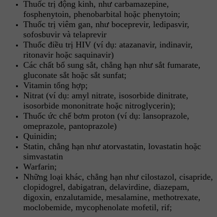
Thuốc trị động kinh, như carbamazepine,
fosphenytoin, phenobarbital hoặc phenytoin;
Thuốc trị viêm gan, như boceprevir, ledipasvir,
sofosbuvir và telaprevir
Thuốc điều trị HIV (ví dụ: atazanavir, indinavir,
ritonavir hoặc saquinavir)
Các chất bổ sung sắt, chẳng hạn như sắt fumarate,
gluconate sắt hoặc sắt sunfat;
Vitamin tổng hợp;
Nitrat (ví dụ: amyl nitrate, isosorbide dinitrate,
isosorbide mononitrate hoặc nitroglycerin);
Thuốc ức chế bơm proton (ví dụ: lansoprazole,
omeprazole, pantoprazole)
Quinidin;
Statin, chẳng hạn như atorvastatin, lovastatin hoặc
simvastatin
Warfarin;
Những loại khác, chẳng hạn như cilostazol, cisapride,
clopidogrel, dabigatran, delavirdine, diazepam,
digoxin, enzalutamide, mesalamine, methotrexate,
moclobemide, mycophenolate mofetil, rif;