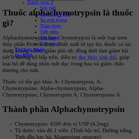
Danh mục 2
Nội tiết
Thuốc alphachymotrypsin là thuốc
Răng hàm mặt
Tai mũi họng
gì?
Thần kinh
Tiết niệu
Alphachymotrypsin hay Chymotrypsin là một loại men
Tiêu hóa
thủy phân Protein được chiết xuất từ tụy bò; thuốc có tác
Tim mạch
Tin Sức Khỏe
dụng kháng viêm, giảm phù nề; đồng thời làm giảm bài
Đo BMI
tiết ở đường hô hấp trên, điều trị
đục thủy tinh thể
, giúp
loại bỏ dễ dàng nhân mắt đục trong bao và giảm chấn
thương cho mắt.
Thuốc có tên gọi khác A- Chymotrypsin, A-
Chymotrypsine, Alpha-chymotrypsin, Alpha-
Chymotrypsine, Chymotrypsin A, Chymotrypsine A.
Thành phần Alphachymotrypsin
Chymotrypsin: 4200 đơn vị USP (4,2mg).
Tá dược: vừa đủ 1 viên. (Tinh bột mì, Đường trắng,
Tinh dầu bạc hà, Magnesium stearate)