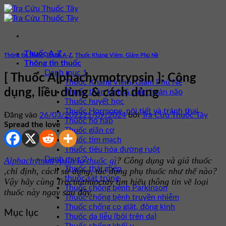
Bỏ
qua
nội
dung
Thuốc A-Z
Thông tin thuốc
,
Thuốc A-Z
,
Thuốc Kháng Viêm, Giảm Phù Nề
Thông tin thuốc
Danh mục 1
[ Thuốc Alphachymotrypsin ]: Công
Thuốc Kháng Viêm, Giảm Phù Nề
dụng, liều dùng & cách dùng
Thuốc thần kinh & tuần hoàn não
Thuốc huyết học
Thuốc Hormone, nội tiết và tránh thai
Đăng vào
26/03/2022
21/09/2024
bởi
Tra Cứu Thuốc Tây
Thuốc hô hấp
Spread the love
Thuốc giãn cơ
Thuốc tim mạch
Thuốc tiêu hóa đường ruột
Danh mục 2
Alphachymotrypsin là thuốc gì
? Công dụng và giá thuốc
Thuốc thải ghép
,chỉ định, cách sử dụng, tác dụng phụ thuốc như thế nào?
thuốc sát trùng
Vậy hãy cùng Tracuuthuoctay tìm hiểu thông tin về loại
Thuốc chống bệnh Parkinson
thuốc này ngay sau đây.
Thuốc chống bệnh truyền nhiễm
Thuốc chống co giật, động kinh
Mục lục
Thuốc da liễu (bôi trên da)