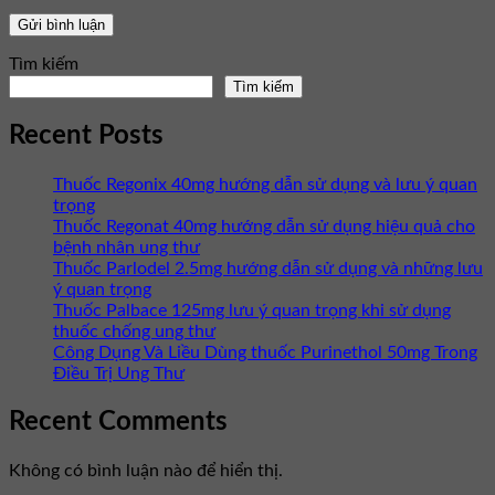
Tìm kiếm
Tìm kiếm
Recent Posts
Thuốc Regonix 40mg hướng dẫn sử dụng và lưu ý quan
trọng
Thuốc Regonat 40mg hướng dẫn sử dụng hiệu quả cho
bệnh nhân ung thư
Thuốc Parlodel 2.5mg hướng dẫn sử dụng và những lưu
ý quan trọng
Thuốc Palbace 125mg lưu ý quan trọng khi sử dụng
thuốc chống ung thư
Công Dụng Và Liều Dùng thuốc Purinethol 50mg Trong
Điều Trị Ung Thư
Recent Comments
Không có bình luận nào để hiển thị.