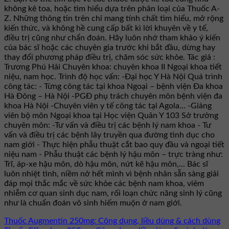
không kê toa, hoặc tìm hiểu dựa trên phân loại của Thuốc A-
Z. Những thông tin trên chỉ mang tính chất tìm hiểu, mở rộng
kiến thức, và không hề cung cấp bất kì lời khuyên về y tế,
điều trị cũng như chẩn đoán. Hãy luôn nhớ tham khảo ý kiến
của bác sĩ hoặc các chuyên gia trước khi bắt đầu, dừng hay
thay đổi phương pháp điều trị, chăm sóc sức khỏe. Tác giả :
Trương Phú Hải Chuyên khoa: chuyên khoa II Ngoại khoa tiết
niệu, nam học. Trình độ học vấn: -Đại học Y Hà Nội Quá trình
công tác: - Từng công tác tại khoa Ngoại – bệnh viện Đa khoa
Hà Đông – Hà Nội -PGĐ phụ trách chuyên môn bệnh viện đa
khoa Hà Nội -Chuyên viên y tế công tác tại Agola... -Giảng
viên bộ môn Ngoại khoa tại Học viện Quân Y 103 Sở trưởng
chuyên môn: -Tư vấn và điều trị các bệnh lý nam khoa - Tư
vấn và điều trị các bệnh lây truyền qua đường tình dục cho
nam giới - Thực hiện phẫu thuật cắt bao quy đầu và ngoại tiết
niệu nam - Phẫu thuật các bệnh lý hậu môn – trực tràng như:
Trĩ, áp-xe hậu môn, dò hậu môn, nứt kẽ hậu môn,... Bác sĩ
luôn nhiệt tình, niềm nở hết mình vì bệnh nhân sẵn sàng giải
đáp mọi thắc mắc về sức khỏe các bệnh nam khoa, viêm
nhiễm cơ quan sinh dục nam, rối loạn chức năng sinh lý cũng
như là chuẩn đoán vô sinh hiếm muộn ở nam giới.
Thuốc Augmentin 250mg: Công dụng, liều dùng & cách dùng