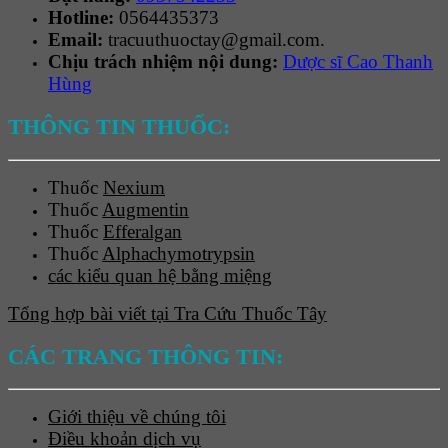
Hotline:
0564435373
Email:
tracuuthuoctay@gmail.com.
Chịu trách nhiệm nội dung:
Dược sĩ Cao Thanh
Hùng
THÔNG TIN THUỐC:
Thuốc
Nexium
Thuốc
Augmentin
Thuốc
Efferalgan
Thuốc
Alphachymotrypsin
các kiểu quan hệ bằng miệng
Tổng hợp bài viết tại Tra Cứu Thuốc Tây
CÁC TRANG THÔNG TIN:
Giới thiệu về chúng tôi
Điều khoản dịch vụ