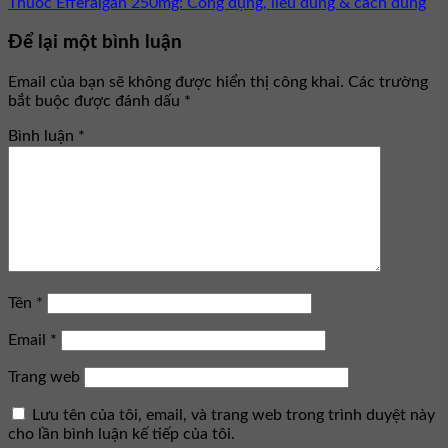
Thuốc Efferalgan 250mg: Công dụng, liều dùng & cách dùng
Để lại một bình luận
Email của bạn sẽ không được hiển thị công khai.
Các trường
bắt buộc được đánh dấu
*
Bình luận
*
Tên
*
Email
*
Trang web
Lưu tên của tôi, email, và trang web trong trình duyệt này
cho lần bình luận kế tiếp của tôi.