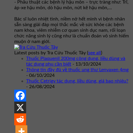
- Phẫu thuật các bệnh lý hậu môn – trực tràng như: Trĩ,
áp-xe hậu môn, dò hậu môn, nứt kẽ hậu môn,...
Bác sĩ luôn nhiệt tình, niềm nở hết mình vì bệnh nhân
sẵn sàng giải đáp mọi thắc mắc về sức khỏe các bệnh
nam khoa, viêm nhiễm cơ quan sinh dục nam, rối loạn
chức năng sinh lý cũng như là chuẩn đoán vô sinh hiếm
muộn ở nam giới.
Latest posts by Tra Cứu Thuốc Tây
(
see all
)
Thuốc Plaquenil 200mg công dụng, liều dùng và
tác dụng phụ cần biết
- 13/10/2024
Thông tin đầy đủ về thuốc ung thư Lenvaxen 4mg
- 06/10/2024
Thuốc Cetrigy tác dụng, liều dùng, giá bao nhiêu?
- 26/08/2024