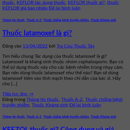
thuốc
,
KEFLOR tác dụng thuốc
,
KEFLOR thuốc gì?
,
thuốc
KEFLOR giá bao nhiêu
Để lại bình luận
Thông tin thuốc
,
Thuốc A-Z
,
Thuốc chống bệnh truyền nhiễm
,
Thuốc Kháng sinh
Thuốc latamoxef là gì?
Đăng vào
13/04/2022
bởi
Tra Cứu Thuốc Tây
Tìm hiểu chung Tác dụng của thuốc latamoxef là gì?
Latamoxef là kháng sinh thuộc nhóm cephalosporin. Bạn có
thể sử dụng thuốc này cho các bệnh nhiễm trùng nhạy cảm.
Bạn nên dùng thuốc latamoxef như thế nào? Bạn sẽ dùng
latamoxef tiêm vào tĩnh mạch theo chỉ dẫn của bác sĩ. Hãy
cho […]
Tiếp tục đọc
→
Đăng trong
Thông tin thuốc
,
Thuốc A-Z
,
Thuốc chống bệnh
truyền nhiễm
,
Thuốc Kháng sinh
Để lại bình luận
Thông tin thuốc
,
Thuốc A-Z
,
Thuốc chống bệnh truyền nhiễm
,
Thuốc Kháng sinh