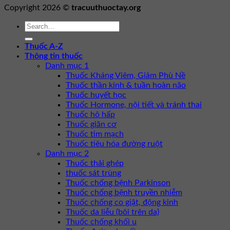
Copyright 2026 ©
tracuuthuoctay.org
Thuốc A-Z
Thông tin thuốc
Danh mục 1
Thuốc Kháng Viêm, Giảm Phù Nề
Thuốc thần kinh & tuần hoàn não
Thuốc huyết học
Thuốc Hormone, nội tiết và tránh thai
Thuốc hô hấp
Thuốc giãn cơ
Thuốc tim mạch
Thuốc tiêu hóa đường ruột
Danh mục 2
Thuốc thải ghép
thuốc sát trùng
Thuốc chống bệnh Parkinson
Thuốc chống bệnh truyền nhiễm
Thuốc chống co giật, động kinh
Thuốc da liễu (bôi trên da)
Thuốc chống khối u