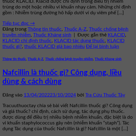
thuốc KLACID. Klacid được chỉ định trong điều trị nhiễm
trùng do một hoặc nhiều vi khuẩn nhạy cảm. Những chỉ định
gồm : Nhiễm trùng đường hô hấp dưới ví dụ viêm phế […]
Tiếp tục đọc
→
Đăng trong
Thông tin thuốc
,
Thuốc A-Z
,
Thuốc chống bệnh
truyền nhiễm
,
Thuốc Kháng sinh
|
Được gắn thẻ
KLACID
,
KLACID chỉ định thuốc
,
KLACID tác dụng thuốc
,
KLACID
thuốc gì?
,
thuốc KLACID giá bao nhiêu
Để lại bình luận
Thông tin thuốc
,
Thuốc A-Z
,
Thuốc chống bệnh truyền nhiễm
,
Thuốc Kháng sinh
Nafcillin là thuốc gì? Công dụng, liều
dùng & cách dùng
Đăng vào
13/04/2022
23/10/2024
bởi
Tra Cứu Thuốc Tây
Tracuuthuoctay chia sẻ bài viết Nafcillin thuốc gì? Công dụng
và giá thuốc? chỉ định, cách sử dụng, tác dụng phụ thuốc.
được dùng để điều trị nhiều bệnh nhiễm khuẩn, đặc biệt là do
vi khuẩn staphylococcus gây nên (nhiễm khuẩn “staph”). Tác
dụng Tác dụng của thuốc Nafcillin là gì? Nafcillin là một […]