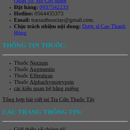
Quận 10, Hồ Chí Minh
Đặt hàng:
0937542233
Hotline:
0564435373
Email:
tracuuthuoctay@gmail.com.
Chịu trách nhiệm nội dung:
Dược sĩ Cao Thanh
Hùng
THÔNG TIN THUỐC:
Thuốc
Nexium
Thuốc
Augmentin
Thuốc
Efferalgan
Thuốc
Alphachymotrypsin
các kiểu quan hệ bằng miệng
Tổng hợp bài viết tại Tra Cứu Thuốc Tây
CÁC TRANG THÔNG TIN:
Giới thiệu về chúng tôi