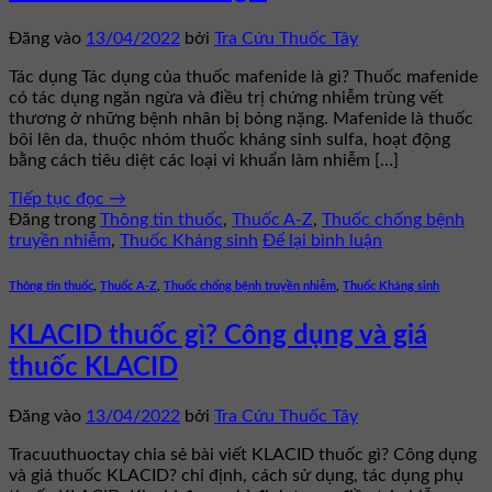
Đăng vào
13/04/2022
bởi
Tra Cứu Thuốc Tây
Tác dụng Tác dụng của thuốc mafenide là gì? Thuốc mafenide
có tác dụng ngăn ngừa và điều trị chứng nhiễm trùng vết
thương ở những bệnh nhân bị bỏng nặng. Mafenide là thuốc
bôi lên da, thuộc nhóm thuốc kháng sinh sulfa, hoạt động
bằng cách tiêu diệt các loại vi khuẩn làm nhiễm […]
Tiếp tục đọc
→
Đăng trong
Thông tin thuốc
,
Thuốc A-Z
,
Thuốc chống bệnh
truyền nhiễm
,
Thuốc Kháng sinh
Để lại bình luận
Thông tin thuốc
,
Thuốc A-Z
,
Thuốc chống bệnh truyền nhiễm
,
Thuốc Kháng sinh
KLACID thuốc gì? Công dụng và giá
thuốc KLACID
Đăng vào
13/04/2022
bởi
Tra Cứu Thuốc Tây
Tracuuthuoctay chia sẻ bài viết KLACID thuốc gì? Công dụng
và giá thuốc KLACID? chỉ định, cách sử dụng, tác dụng phụ