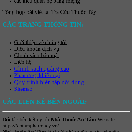
các kiểu quan hệ bằng miệng
Tổng hợp bài viết tại Tra Cứu Thuốc Tây
CÁC TRANG THÔNG TIN:
Giới thiệu về chúng tôi
Điều khoản dịch vụ
Chính sách bảo mật
Liên hệ
Chính sách quảng cáo
Phản ứng, khiếu nại
Quy trình biên tập nội dung
Sitemap
CÁC LIÊN KẾ BÊN NGOÀI:
Đối tác liên kết uy tín
Nhà Thuốc An Tâm
Website
https://antampharmacy.vn/
Nhà thuốc An Tâm
là chuỗi nhà thuốc uy tín, chuyên