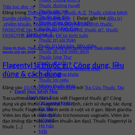
Thuốc chống khối u
Thuốc đường huyết
Tiếp tục đọc
→
Thuốc gây mê
Đăng trong
Thông tin thuốc
,
Thuốc A-Z
,
Thuốc chống bệnh
Thuốc giải độc
truyền nhiễm
,
Thuốc Kháng sinh
|
Được gắn thẻ
điều trị
Thuốc giảm đau & hạ sốt
nhiễm khuẩn
,
FASIGYNE
,
FASIGYNE chỉ định thuốc
,
thuốc trị bệnh Gan
FASIGYNE tác dụng thuốc
,
FASIGYNE thuốc gì?
,
thuốc
Danh mục 3
FASIGYNE giá bao nhiêu
Để lại bình luận
Thuốc trị sỏi thận
thuốc trị táo bón, tiêu chảy
Thông tin thuốc
,
Thuốc A-Z
,
Thuốc chống bệnh truyền nhiễm
,
Thuốc chống sinh vật
Thuốc ức chế miễn dịch
nguyên sinh gây bệnh
Thuốc Ung Thư
thuốc về mắt
Flagentyl là thuốc gì? Công dụng, liều
Thuốc vitamin & khoáng chất
dùng & cách dùng
Thuốc xương khớp
Thuốc lợi niệu
Nhóm thuốc khác
Đăng vào
15/04/2022
23/10/2024
bởi
Tra Cứu Thuốc Tây
Danh mục bệnh Học
Danh mục 1
Tracuuthuoctay chia sẻ bài viết Flagentyl thuốc gì? Công
Cơ xương khớp
dụng và giá thuốc Flagentyl? chỉ định, cách sử dụng, tác dụng
Da liễu
phụ thuốc Flagentyl. Bệnh amib ở ruột và ở gan. Bệnh giardia.
Gan mật
Viêm âm đạo và niệu đạo do trichomonas vaginalis. Viêm âm
Hô hấp
đạo không đặc hiệu (nhiễm khuẩn âm đạo). Thuốc Flagentyl là
Hô hấp
thuốc […]
Mắt