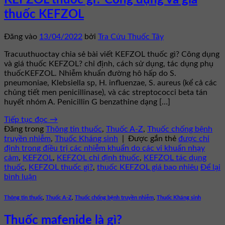
KEFZOL thuốc gì? Công dụng và giá
thuốc KEFZOL
Đăng vào
13/04/2022
bởi
Tra Cứu Thuốc Tây
Tracuuthuoctay chia sẻ bài viết KEFZOL thuốc gì? Công dụng
và giá thuốc KEFZOL? chỉ định, cách sử dụng, tác dụng phụ
thuốcKEFZOL. Nhiễm khuẩn đường hô hấp do S.
pneumoniae, Klebsiella sp, H. influenzae, S. aureus (kể cả các
chủng tiết men penicillinase), và các streptococci beta tán
huyết nhóm A. Penicillin G benzathine dạng […]
Tiếp tục đọc
→
Đăng trong
Thông tin thuốc
,
Thuốc A-Z
,
Thuốc chống bệnh
truyền nhiễm
,
Thuốc Kháng sinh
|
Được gắn thẻ
được chỉ
định trong điều trị các nhiễm khuẩn do các vi khuẩn nhạy
cảm
,
KEFZOL
,
KEFZOL chỉ định thuốc
,
KEFZOL tác dụng
thuốc
,
KEFZOL thuốc gì?
,
thuốc KEFZOL giá bao nhiêu
Để lại
bình luận
Thông tin thuốc
,
Thuốc A-Z
,
Thuốc chống bệnh truyền nhiễm
,
Thuốc Kháng sinh
Thuốc mafenide là gì?