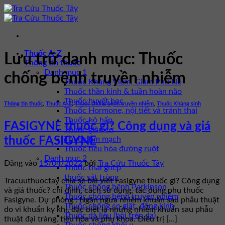
Bỏ
qua
nội
dung
Thuốc A-Z
Lưu trữ danh mục:
Thuốc
Thông tin thuốc
Danh mục 1
chống bệnh truyền nhiễm
Thuốc Kháng Viêm, Giảm Phù Nề
Thuốc thần kinh & tuần hoàn não
Thuốc huyết học
Thông tin thuốc
,
Thuốc A-Z
,
Thuốc chống bệnh truyền nhiễm
,
Thuốc Kháng sinh
Thuốc Hormone, nội tiết và tránh thai
Thuốc hô hấp
FASIGYNE thuốc gì? Công dụng và giá
Thuốc giãn cơ
Thuốc tim mạch
thuốc FASIGYNE
Thuốc tiêu hóa đường ruột
Danh mục 2
Đăng vào
15/04/2022
bởi
Tra Cứu Thuốc Tây
Thuốc thải ghép
thuốc sát trùng
Tracuuthuoctay chia sẻ bài viết Fasigyne thuốc gì? Công dụng
Thuốc chống bệnh Parkinson
và giá thuốc? chỉ định, cách sử dụng, tác dụng phụ thuốc
Thuốc chống bệnh truyền nhiễm
Fasigyne. Dự phòng : Ngăn ngừa nhiễm khuẩn sau phẫu thuật
Thuốc chống co giật, động kinh
do vi khuẩn kỵ khí, đặc biệt là những nhiễm khuẩn sau phẫu
Thuốc da liễu (bôi trên da)
thuật đại tràng, tiêu hóa và phụ khoa. Điều trị […]