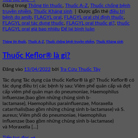
Đăng trong
Thông tin thuốc
,
Thuốc A-Z
,
Thuốc chống bệnh
truyền nhiễm
,
Thuốc Kháng sinh
|
Được gắn thẻ
điều trị
bệnh do amib
,
FLAGYL oral
,
FLAGYL oral chỉ định thuốc
,
FLAGYL oral tác dụng thuốc
,
FLAGYL oral thuốc gì?
,
thuốc
FLAGYL oral giá bao nhiêu
Để lại bình luận
Thông tin thuốc
,
Thuốc A-Z
,
Thuốc chống bệnh truyền nhiễm
,
Thuốc Kháng sinh
Thuốc Keflor® là gì?
Đăng vào
13/04/2022
bởi
Tra Cứu Thuốc Tây
Tác dụng Tác dụng của thuốc Keflor® là gì? Thuốc Keflor® có
tác dụng điều trị các bệnh lý sau: Viêm phế quản cấp và đợt
cấp viêm phế quản mạn do pneumoniae, Haemophilus
influenzae,(bao gồm những chủng sinh b-
lactamase), Haemophilus parainfluenzae, Moraxella
catarrhalis(bao gồm những chủng sinh b-lactamase) và S.
aureus; Viêm phổi do pneumoniae, Haemophilus
influenzae (bao gồm những chủng sinh b-lactamase)
và Moraxella […]
Tiếp tục đọc
→