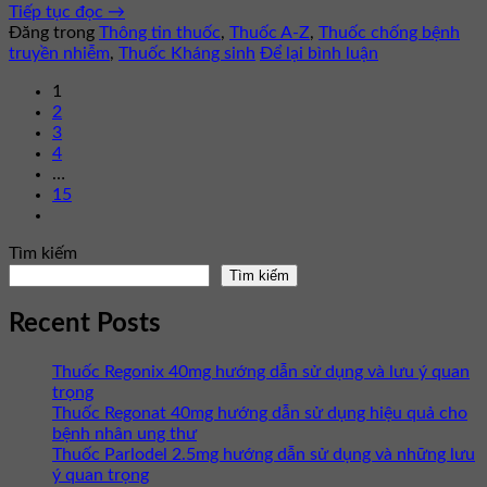
Tiếp tục đọc
→
Đăng trong
Thông tin thuốc
,
Thuốc A-Z
,
Thuốc chống bệnh
truyền nhiễm
,
Thuốc Kháng sinh
Để lại bình luận
1
2
3
4
…
15
Tìm kiếm
Tìm kiếm
Recent Posts
Thuốc Regonix 40mg hướng dẫn sử dụng và lưu ý quan
trọng
Thuốc Regonat 40mg hướng dẫn sử dụng hiệu quả cho
bệnh nhân ung thư
Thuốc Parlodel 2.5mg hướng dẫn sử dụng và những lưu
ý quan trọng