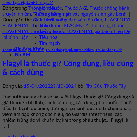
Danh mục 2
Tiếp tục đọc
→
Nội tiết
Đăng trong
Thông tin thuốc
,
Thuốc A-Z
,
Thuốc chống bệnh
Răng hàm mặt
truyền nhiễm
,
Thuốc chống sinh vật nguyên sinh gây bệnh
|
Tai mũi họng
Được gắn thẻ
điều trị viêm âm đạo và niệu đạo
,
FLAGENTYL
,
Thần kinh
FLAGENTYL chỉ định thuốc
,
FLAGENTYL tác dụng thuốc
,
Tiết niệu
FLAGENTYL thuốc gì?
,
thuốc FLAGENTYL giá bao nhiêu
Để
Tiêu hóa
lại bình luận
Tim mạch
Tin Sức Khỏe
Thông tin thuốc
,
Thuốc A-Z
,
Thuốc chống bệnh truyền nhiễm
,
Thuốc Kháng sinh
Đo BMI
Flagyl là thuốc gì? Công dụng, liều dùng
& cách dùng
Đăng vào
15/04/2022
23/10/2024
bởi
Tra Cứu Thuốc Tây
Tracuuthuoctay chia sẻ bài viết Flagyl thuốc gì? Công dụng và
giá thuốc? chỉ định, cách sử dụng, tác dụng phụ thuốc. Thuốc
điều trị bệnh do amib, đường niệu-sinh dục do trichomonas,
viêm âm đạo không đặc hiệu, do Giardia intestinalis, các
nhiễm trùng do vi khuẩn kỵ khí trong phẫu thuật… Flagyl là
[…]
Tiếp tục đọc
→