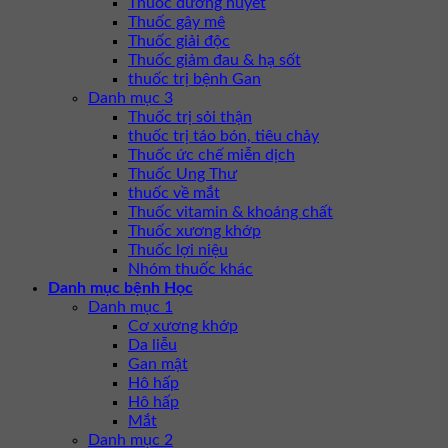
Thuốc đường huyết
Thuốc gây mê
Thuốc giải độc
Thuốc giảm đau & hạ sốt
thuốc trị bệnh Gan
Danh mục 3
Thuốc trị sỏi thận
thuốc trị táo bón, tiêu chảy
Thuốc ức chế miễn dịch
Thuốc Ung Thư
thuốc về mắt
Thuốc vitamin & khoáng chất
Thuốc xương khớp
Thuốc lợi niệu
Nhóm thuốc khác
Danh mục bệnh Học
Danh mục 1
Cơ xương khớp
Da liễu
Gan mật
Hô hấp
Hô hấp
Mắt
Danh mục 2