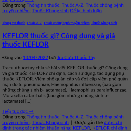
Đăng trong
Thông tin thuốc
,
Thuốc A-Z
,
Thuốc chống bệnh
truyền nhiễm
,
Thuốc Kháng sinh
Để lại bình luận
Thông tin thuốc
,
Thuốc A-Z
,
Thuốc chống bệnh truyền nhiễm
,
Thuốc Kháng sinh
KEFLOR thuốc gì? Công dụng và giá
thuốc KEFLOR
Đăng vào
13/04/2022
bởi
Tra Cứu Thuốc Tây
Tracuuthuoctay chia sẻ bài viết KEFLOR thuốc gì? Công dụng
và giá thuốc KEFLOR? chỉ định, cách sử dụng, tác dụng phụ
thuốc KEFLOR. Viêm phế quản cấp và đợt cấp viêm phế quản
mạn do S. pneumoniae, Haemophilus influenzae, (bao gồm
những chủng sinh b-lactamase), Haemophilus parainfluenzae,
Moraxella catarrhalis (bao gồm những chủng sinh b-
lactamase) […]
Tiếp tục đọc
→
Đăng trong
Thông tin thuốc
,
Thuốc A-Z
,
Thuốc chống bệnh
truyền nhiễm
,
Thuốc Kháng sinh
|
Được gắn thẻ
được chỉ
định trong các nhiễm khuẩn nặng
,
KEFLOR
,
KEFLOR chỉ định