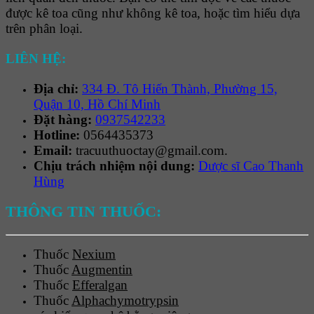
được kê toa cũng như không kê toa, hoặc tìm hiểu dựa
trên phân loại.
LIÊN HỆ:
Địa chỉ:
334 Đ. Tô Hiến Thành, Phường 15,
Quận 10, Hồ Chí Minh
Đặt hàng:
0937542233
Hotline:
0564435373
Email:
tracuuthuoctay@gmail.com.
Chịu trách nhiệm nội dung:
Dược sĩ Cao Thanh
Hùng
THÔNG TIN THUỐC:
Thuốc
Nexium
Thuốc
Augmentin
Thuốc
Efferalgan
Thuốc
Alphachymotrypsin