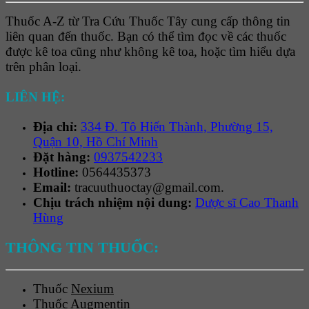
Thuốc A-Z từ Tra Cứu Thuốc Tây cung cấp thông tin
liên quan đến thuốc. Bạn có thể tìm đọc về các thuốc
được kê toa cũng như không kê toa, hoặc tìm hiểu dựa
trên phân loại.
LIÊN HỆ:
Địa chỉ:
334 Đ. Tô Hiến Thành, Phường 15,
Quận 10, Hồ Chí Minh
Đặt hàng:
0937542233
Hotline:
0564435373
Email:
tracuuthuoctay@gmail.com.
Chịu trách nhiệm nội dung:
Dược sĩ Cao Thanh
Hùng
THÔNG TIN THUỐC:
Thuốc
Nexium
Thuốc
Augmentin