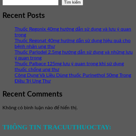
Tìm kiếm
Recent Posts
Thuốc Regonix 40mg hướng dẫn sử dụng và lưu ý quan
trọng
Thuốc Regonat 40mg hướng dẫn sử dụng hiệu quả cho
bệnh nhân ung thư
Thuốc Parlodel 2.5mg hướng dẫn sử dụng và những lưu
ý quan trọng
Thuốc Palbace 125mg lưu ý quan trọng khi sử dụng
thuốc chống ung thư
Công Dụng Và Liều Dùng thuốc Purinethol 50mg Trong
Điều Trị Ung Thư
Recent Comments
Không có bình luận nào để hiển thị.
THÔNG TIN TRACUUTHUOCTAY: