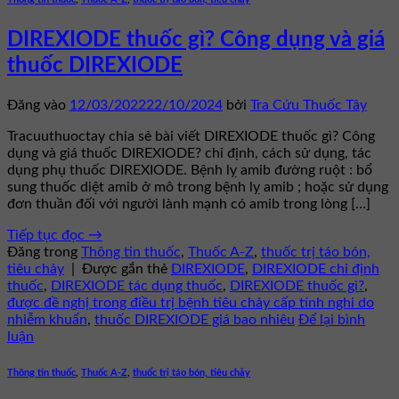
DIREXIODE thuốc gì? Công dụng và giá
thuốc DIREXIODE
Đăng vào
12/03/2022
22/10/2024
bởi
Tra Cứu Thuốc Tây
Tracuuthuoctay chia sẻ bài viết DIREXIODE thuốc gì? Công
dụng và giá thuốc DIREXIODE? chỉ định, cách sử dụng, tác
dụng phụ thuốc DIREXIODE. Bệnh lỵ amib đường ruột : bổ
sung thuốc diệt amib ở mô trong bệnh lỵ amib ; hoặc sử dụng
đơn thuần đối với người lành mạnh có amib trong lòng […]
Tiếp tục đọc
→
Đăng trong
Thông tin thuốc
,
Thuốc A-Z
,
thuốc trị táo bón,
tiêu chảy
|
Được gắn thẻ
DIREXIODE
,
DIREXIODE chỉ định
thuốc
,
DIREXIODE tác dụng thuốc
,
DIREXIODE thuốc gì?
,
được đề nghị trong điều trị bệnh tiêu chảy cấp tính nghi do
nhiễm khuẩn
,
thuốc DIREXIODE giá bao nhiêu
Để lại bình
luận
Thông tin thuốc
,
Thuốc A-Z
,
thuốc trị táo bón, tiêu chảy