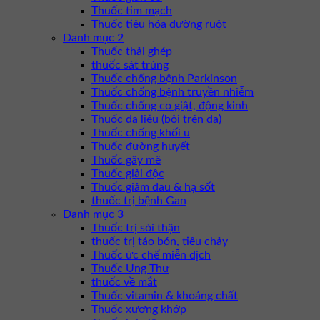
Thuốc tim mạch
Thuốc tiêu hóa đường ruột
Danh mục 2
Thuốc thải ghép
thuốc sát trùng
Thuốc chống bệnh Parkinson
Thuốc chống bệnh truyền nhiễm
Thuốc chống co giật, động kinh
Thuốc da liễu (bôi trên da)
Thuốc chống khối u
Thuốc đường huyết
Thuốc gây mê
Thuốc giải độc
Thuốc giảm đau & hạ sốt
thuốc trị bệnh Gan
Danh mục 3
Thuốc trị sỏi thận
thuốc trị táo bón, tiêu chảy
Thuốc ức chế miễn dịch
Thuốc Ung Thư
thuốc về mắt
Thuốc vitamin & khoáng chất
Thuốc xương khớp