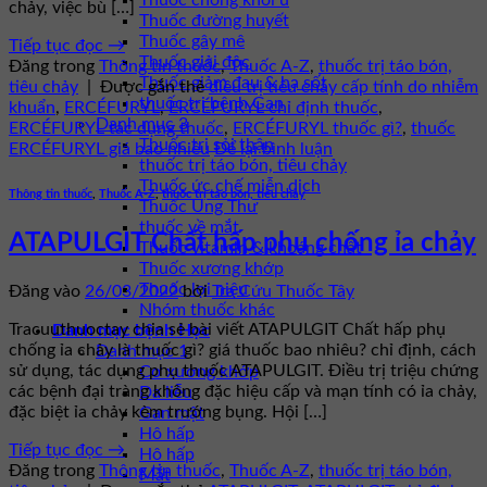
Thuốc chống khối u
chảy, việc bù […]
Thuốc đường huyết
Thuốc gây mê
Tiếp tục đọc
→
Thuốc giải độc
Đăng trong
Thông tin thuốc
,
Thuốc A-Z
,
thuốc trị táo bón,
Thuốc giảm đau & hạ sốt
tiêu chảy
|
Được gắn thẻ
điều trị tiêu chảy cấp tính do nhiễm
thuốc trị bệnh Gan
khuẩn
,
ERCÉFURYL
,
ERCÉFURYL chỉ định thuốc
,
Danh mục 3
ERCÉFURYL tác dụng thuốc
,
ERCÉFURYL thuốc gì?
,
thuốc
Thuốc trị sỏi thận
ERCÉFURYL giá bao nhiêu
Để lại bình luận
thuốc trị táo bón, tiêu chảy
Thuốc ức chế miễn dịch
Thông tin thuốc
,
Thuốc A-Z
,
thuốc trị táo bón, tiêu chảy
Thuốc Ung Thư
thuốc về mắt
ATAPULGIT Chất hấp phụ chống ỉa chảy
Thuốc vitamin & khoáng chất
Thuốc xương khớp
Thuốc lợi niệu
Đăng vào
26/03/2022
bởi
Tra Cứu Thuốc Tây
Nhóm thuốc khác
Tracuuthuoctay chia sẻ bài viết ATAPULGIT Chất hấp phụ
Danh mục bệnh Học
chống ỉa chảy là thuốc gì? giá thuốc bao nhiêu? chỉ định, cách
Danh mục 1
sử dụng, tác dụng phụ thuốc ATAPULGIT. Ðiều trị triệu chứng
Cơ xương khớp
các bệnh đại tràng không đặc hiệu cấp và mạn tính có ỉa chảy,
Da liễu
đặc biệt ỉa chảy kèm trướng bụng. Hội […]
Gan mật
Hô hấp
Tiếp tục đọc
→
Hô hấp
Đăng trong
Thông tin thuốc
,
Thuốc A-Z
,
thuốc trị táo bón,
Mắt