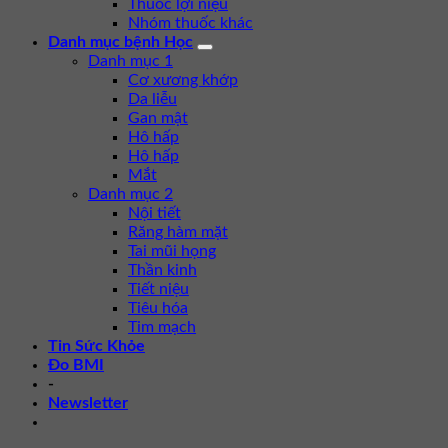
Thuốc lợi niệu
Nhóm thuốc khác
Danh mục bệnh Học
Danh mục 1
Cơ xương khớp
Da liễu
Gan mật
Hô hấp
Hô hấp
Mắt
Danh mục 2
Nội tiết
Răng hàm mặt
Tai mũi họng
Thần kinh
Tiết niệu
Tiêu hóa
Tim mạch
Tin Sức Khỏe
Đo BMI
-
Newsletter