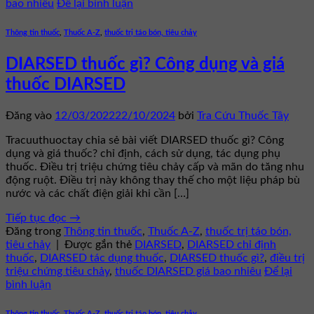
bao nhiêu
Để lại bình luận
Thông tin thuốc
,
Thuốc A-Z
,
thuốc trị táo bón, tiêu chảy
DIARSED thuốc gì? Công dụng và giá
thuốc DIARSED
Đăng vào
12/03/2022
22/10/2024
bởi
Tra Cứu Thuốc Tây
Tracuuthuoctay chia sẻ bài viết DIARSED thuốc gì? Công
dụng và giá thuốc? chỉ định, cách sử dụng, tác dụng phụ
thuốc. Điều trị triệu chứng tiêu chảy cấp và mãn do tăng nhu
động ruột. Điều trị này không thay thế cho một liệu pháp bù
nước và các chất điện giải khi cần […]
Tiếp tục đọc
→
Đăng trong
Thông tin thuốc
,
Thuốc A-Z
,
thuốc trị táo bón,
tiêu chảy
|
Được gắn thẻ
DIARSED
,
DIARSED chỉ định
thuốc
,
DIARSED tác dụng thuốc
,
DIARSED thuốc gì?
,
điều trị
triệu chứng tiêu chảy
,
thuốc DIARSED giá bao nhiêu
Để lại
bình luận
Thông tin thuốc
,
Thuốc A-Z
,
thuốc trị táo bón, tiêu chảy