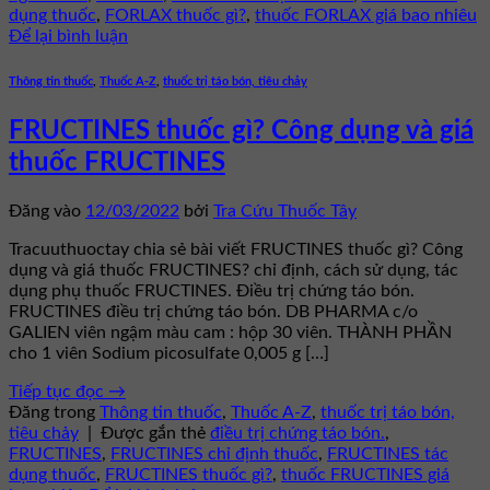
dụng thuốc
,
FORLAX thuốc gì?
,
thuốc FORLAX giá bao nhiêu
Để lại bình luận
Thông tin thuốc
,
Thuốc A-Z
,
thuốc trị táo bón, tiêu chảy
FRUCTINES thuốc gì? Công dụng và giá
thuốc FRUCTINES
Đăng vào
12/03/2022
bởi
Tra Cứu Thuốc Tây
Tracuuthuoctay chia sẻ bài viết FRUCTINES thuốc gì? Công
dụng và giá thuốc FRUCTINES? chỉ định, cách sử dụng, tác
dụng phụ thuốc FRUCTINES. Điều trị chứng táo bón.
FRUCTINES điều trị chứng táo bón. DB PHARMA c/o
GALIEN viên ngậm màu cam : hộp 30 viên. THÀNH PHẦN
cho 1 viên Sodium picosulfate 0,005 g […]
Tiếp tục đọc
→
Đăng trong
Thông tin thuốc
,
Thuốc A-Z
,
thuốc trị táo bón,
tiêu chảy
|
Được gắn thẻ
điều trị chứng táo bón.
,
FRUCTINES
,
FRUCTINES chỉ định thuốc
,
FRUCTINES tác
dụng thuốc
,
FRUCTINES thuốc gì?
,
thuốc FRUCTINES giá