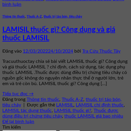
bình luận
Thông tin thuốc
,
Thuốc A-Z
,
thuốc trị táo bón, tiêu chảy
LAMISIL thuốc gì? Công dụng và giá
thuốc LAMISIL
Đăng vào
12/03/2022
24/10/2024
bởi
Tra Cứu Thuốc Tây
Tracuuthuoctay chia sẻ bài viết LAMISIL thuốc gì? Công dụng
và giá thuốc LAMISIL ? chỉ định, cách sử dụng, tác dụng phụ
thuốc LAMISIL .Thuốc được dùng điều trị chứng tiêu chảy có
nguồn gốc không do nguyên nhân thực thể ở người lớn, trẻ
em và trẻ còn bú. LAMISIL thuốc gì? Công dụng […]
Tiếp tục đọc
→
Đăng trong
Thông tin thuốc
,
Thuốc A-Z
,
thuốc trị táo bón,
tiêu chảy
|
Được gắn thẻ
LAMISIL
,
LAMISIL chỉ định thuốc
,
LAMISIL tác dụng thuốc
,
LAMISIL thuốc gì?
,
Thuốc được
dùng điều trị chứng tiêu chảy
,
thuốc LAMISIL giá bao nhiêu
Để lại bình luận
Tìm kiếm