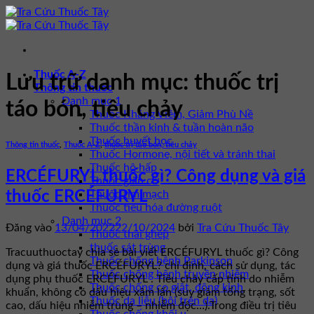
Bỏ
qua
nội
dung
Thuốc A-Z
Lưu trữ danh mục:
thuốc trị
Thông tin thuốc
Danh mục 1
táo bón, tiêu chảy
Thuốc Kháng Viêm, Giảm Phù Nề
Thuốc thần kinh & tuần hoàn não
Thuốc huyết học
Thông tin thuốc
,
Thuốc A-Z
,
thuốc trị táo bón, tiêu chảy
Thuốc Hormone, nội tiết và tránh thai
Thuốc hô hấp
ERCÉFURYL thuốc gì? Công dụng và giá
Thuốc giãn cơ
Thuốc tim mạch
thuốc ERCÉFURYL
Thuốc tiêu hóa đường ruột
Danh mục 2
Đăng vào
13/04/2022
22/10/2024
bởi
Tra Cứu Thuốc Tây
Thuốc thải ghép
thuốc sát trùng
Tracuuthuoctay chia sẻ bài viết ERCÉFURYL thuốc gì? Công
Thuốc chống bệnh Parkinson
dụng và giá thuốc ERCÉFURYL? chỉ định, cách sử dụng, tác
Thuốc chống bệnh truyền nhiễm
dụng phụ thuốc ERCÉFURYL . Tiêu chảy cấp tính do nhiễm
Thuốc chống co giật, động kinh
khuẩn, không có dấu hiệu xâm lấn (suy giảm tổng trạng, sốt
Thuốc da liễu (bôi trên da)
cao, dấu hiệu nhiễm trùng – nhiễm độc…).Trong điều trị tiêu