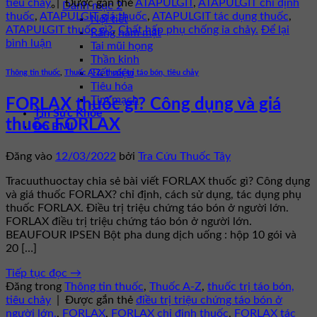
tiêu chảy
|
Được gắn thẻ
ATAPULGIT
,
ATAPULGIT chỉ định
Danh mục 2
thuốc
,
ATAPULGIT giá thuốc
,
ATAPULGIT tác dụng thuốc
,
Nội tiết
ATAPULGIT thuốc gì?
,
Chất hấp phụ chống ỉa chảy.
Để lại
Răng hàm mặt
bình luận
Tai mũi họng
Thần kinh
Tiết niệu
Thông tin thuốc
,
Thuốc A-Z
,
thuốc trị táo bón, tiêu chảy
Tiêu hóa
Tim mạch
FORLAX thuốc gì? Công dụng và giá
Tin Sức Khỏe
thuốc FORLAX
Đo BMI
Đăng vào
12/03/2022
bởi
Tra Cứu Thuốc Tây
Tracuuthuoctay chia sẻ bài viết FORLAX thuốc gì? Công dụng
và giá thuốc FORLAX? chỉ định, cách sử dụng, tác dụng phụ
thuốc FORLAX. Điều trị triệu chứng táo bón ở người lớn.
FORLAX điều trị triệu chứng táo bón ở người lớn.
BEAUFOUR IPSEN Bột pha dung dịch uống : hộp 10 gói và
20 […]
Tiếp tục đọc
→
Đăng trong
Thông tin thuốc
,
Thuốc A-Z
,
thuốc trị táo bón,
tiêu chảy
|
Được gắn thẻ
điều trị triệu chứng táo bón ở
người lớn.
,
FORLAX
,
FORLAX chỉ định thuốc
,
FORLAX tác