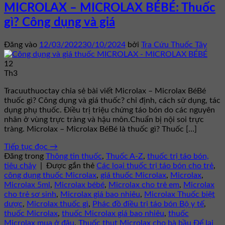
MICROLAX – MICROLAX BÉBÉ: Thuốc
gì? Công dụng và giá
Đăng vào
12/03/2022
30/10/2024
bởi
Tra Cứu Thuốc Tây
12
Th3
Tracuuthuoctay chia sẻ bài viết Microlax – Microlax BéBé
thuốc gì? Công dụng và giá thuốc? chỉ định, cách sử dụng, tác
dụng phụ thuốc. Điều trị triệu chứng táo bón do các nguyên
nhân ở vùng trực tràng và hậu môn.Chuẩn bị nội soi trực
tràng. Microlax – Microlax BéBé là thuốc gì? Thuốc […]
Tiếp tục đọc
→
Đăng trong
Thông tin thuốc
,
Thuốc A-Z
,
thuốc trị táo bón,
tiêu chảy
|
Được gắn thẻ
Các loại thuốc trị táo bón cho trẻ
,
công dụng thuốc Microlax
,
giá thuốc Microlax
,
Microlax
,
Microlax 5ml
,
Microlax bébé
,
Microlax cho trẻ em
,
Microlax
cho trẻ sơ sinh
,
Microlax giá bao nhiêu
,
Microlax Thuốc biệt
dược
,
Microlax thuốc gì
,
Phác đồ điều trị táo bón Bộ y tế
,
thuốc Microlax
,
thuốc Microlax giá bao nhiêu
,
thuốc
Microlax mua ở đâu
,
Thuốc thụt Microlax cho bà bầu
Để lại