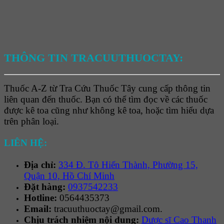
THÔNG TIN TRACUUTHUOCTAY:
Thuốc A-Z từ Tra Cứu Thuốc Tây cung cấp thông tin
liên quan đến thuốc. Bạn có thể tìm đọc về các thuốc
được kê toa cũng như không kê toa, hoặc tìm hiểu dựa
trên phân loại.
LIÊN HỆ:
Địa chỉ:
334 Đ. Tô Hiến Thành, Phường 15,
Quận 10, Hồ Chí Minh
Đặt hàng:
0937542233
Hotline:
0564435373
Email:
tracuuthuoctay@gmail.com.
Chịu trách nhiệm nội dung:
Dược sĩ Cao Thanh