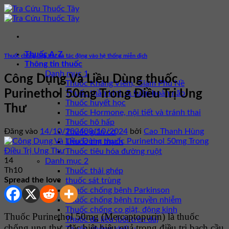
Bỏ
qua
nội
dung
Thuốc A-Z
Thuốc chống ung thư và tác động vào hệ thống miễn dịch
Thông tin thuốc
Danh mục 1
Công Dụng Và Liều Dùng thuốc
Thuốc Kháng Viêm, Giảm Phù Nề
Purinethol 50mg Trong Điều Trị Ung
Thuốc thần kinh & tuần hoàn não
Thuốc huyết học
Thư
Thuốc Hormone, nội tiết và tránh thai
Thuốc hô hấp
Đăng vào
14/10/2024
08/10/2024
bởi
Cao Thanh Hùng
Thuốc giãn cơ
Thuốc tim mạch
Thuốc tiêu hóa đường ruột
14
Danh mục 2
Th10
Thuốc thải ghép
Spread the love
thuốc sát trùng
Thuốc chống bệnh Parkinson
Thuốc chống bệnh truyền nhiễm
Thuốc chống co giật, động kinh
Thuốc Purinethol 50mg (Mercaptopurin) là thuốc
Thuốc da liễu (bôi trên da)
chống ung thư, đặc biệt hiệu quả trong điều trị bạch cầu