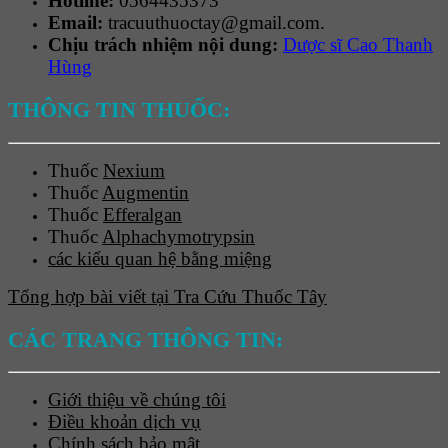
Hotline:
0564435373
Email:
tracuuthuoctay@gmail.com.
Chịu trách nhiệm nội dung:
Dược sĩ Cao Thanh
Hùng
THÔNG TIN THUỐC:
Thuốc
Nexium
Thuốc
Augmentin
Thuốc
Efferalgan
Thuốc
Alphachymotrypsin
các kiểu quan hệ bằng miệng
Tổng hợp bài viết tại Tra Cứu Thuốc Tây
CÁC TRANG THÔNG TIN:
Giới thiệu về chúng tôi
Điều khoản dịch vụ
Chính sách bảo mật