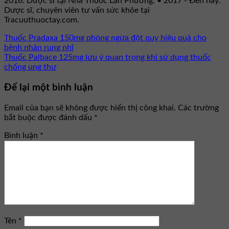
2016: Dược sĩ tại Nhà Thuốc Lan Phương. • 2017 - Đến nay:
Dược sĩ, chuyên viên tư vấn sức khỏe tại
Tracuuthuoctay.com.
Thuốc Pradaxa 150mg phòng ngừa đột quỵ hiệu quả cho
bệnh nhân rung nhĩ
Thuốc Palbace 125mg lưu ý quan trọng khi sử dụng thuốc
chống ung thư
Để lại một bình luận
Email của bạn sẽ không được hiển thị công khai.
Các trường
bắt buộc được đánh dấu
*
Bình luận
*
Tên
*