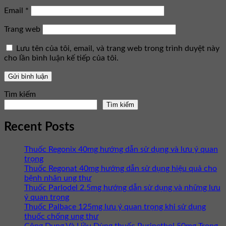
Email
*
Trang web
Lưu tên của tôi, email, và trang web trong trình duyệt này
cho lần bình luận kế tiếp của tôi.
Tìm kiếm
Tìm kiếm
Recent Posts
Thuốc Regonix 40mg hướng dẫn sử dụng và lưu ý quan
trọng
Thuốc Regonat 40mg hướng dẫn sử dụng hiệu quả cho
bệnh nhân ung thư
Thuốc Parlodel 2.5mg hướng dẫn sử dụng và những lưu
ý quan trọng
Thuốc Palbace 125mg lưu ý quan trọng khi sử dụng
thuốc chống ung thư
Công Dụng Và Liều Dùng thuốc Purinethol 50mg Trong