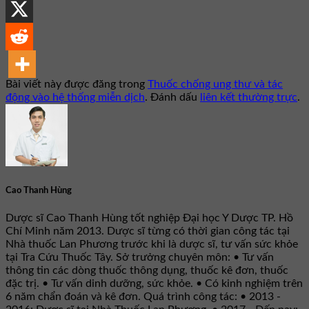
Bài viết này được đăng trong
Thuốc chống ung thư và tác
động vào hệ thống miễn dịch
. Đánh dấu
liên kết thường trực
.
Cao Thanh Hùng
Dược sĩ Cao Thanh Hùng tốt nghiệp Đại học Y Dược TP. Hồ
Chí Minh năm 2013. Dược sĩ từng có thời gian công tác tại
Nhà thuốc Lan Phương trước khi là dược sĩ, tư vấn sức khỏe
tại Tra Cứu Thuốc Tây. Sở trưởng chuyên môn: • Tư vấn
thông tin các dòng thuốc thông dụng, thuốc kê đơn, thuốc
đặc trị. • Tư vấn dinh dưỡng, sức khỏe. • Có kinh nghiệm trên
6 năm chẩn đoán và kê đơn. Quá trình công tác: • 2013 -