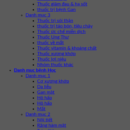
Thuốc giảm đau & hạ sốt
thuốc trị bệnh Gan
Danh mục 3
Thuốc trị sỏi thận
thuốc trị táo bón, tiêu chảy
Thuốc ức chế miễn dịch
Thuốc Ung Thư
thuốc về mắt
Thuốc vitamin & khoáng chất
Thuốc xương khớp
Thuốc lợi niệu
Nhóm thuốc khác
Danh mục bệnh Học
Danh mục 1
Cơ xương khớp
Da liễu
Gan mật
Hô hấp
Hô hấp
Mắt
Danh mục 2
Nội tiết
Răng hàm mặt