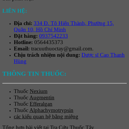
LIÊN HỆ:
Địa chỉ:
334 Đ. Tô Hiến Thành, Phường 15,
Quận 10, Hồ Chí Minh
Đặt hàng:
0937542233
Hotline:
0564435373
Email:
tracuuthuoctay@gmail.com.
Chịu trách nhiệm nội dung:
Dược sĩ Cao Thanh
Hùng
THÔNG TIN THUỐC:
Thuốc
Nexium
Thuốc
Augmentin
Thuốc
Efferalgan
Thuốc
Alphachymotrypsin
các kiểu quan hệ bằng miệng
Tổng hợp bài viết tại Tra Cứu Thuốc Tây