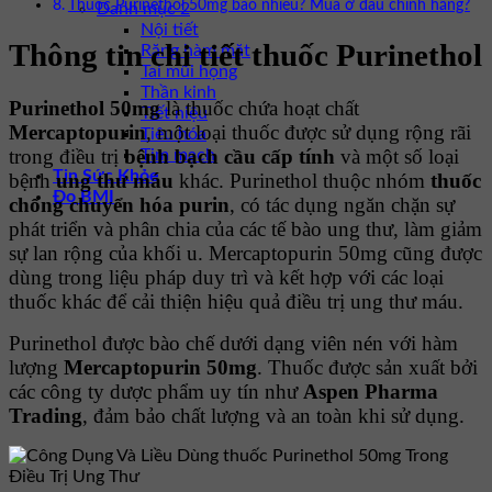
Thuốc Purinethol 50mg bao nhiêu? Mua ở đâu chính hãng?
Danh mục 2
Nội tiết
Thông tin chi tiết thuốc Purinethol
Răng hàm mặt
Tai mũi họng
Thần kinh
Purinethol 50mg
là thuốc chứa hoạt chất
Tiết niệu
Mercaptopurin
, một loại thuốc được sử dụng rộng rãi
Tiêu hóa
trong điều trị
bệnh bạch cầu cấp tính
và một số loại
Tim mạch
Tin Sức Khỏe
bệnh
ung thư máu
khác. Purinethol thuộc nhóm
thuốc
Đo BMI
chống chuyển hóa purin
, có tác dụng ngăn chặn sự
phát triển và phân chia của các tế bào ung thư, làm giảm
sự lan rộng của khối u. Mercaptopurin 50mg cũng được
dùng trong liệu pháp duy trì và kết hợp với các loại
thuốc khác để cải thiện hiệu quả điều trị ung thư máu.
Purinethol được bào chế dưới dạng viên nén với hàm
lượng
Mercaptopurin 50mg
. Thuốc được sản xuất bởi
các công ty dược phẩm uy tín như
Aspen Pharma
Trading
, đảm bảo chất lượng và an toàn khi sử dụng.