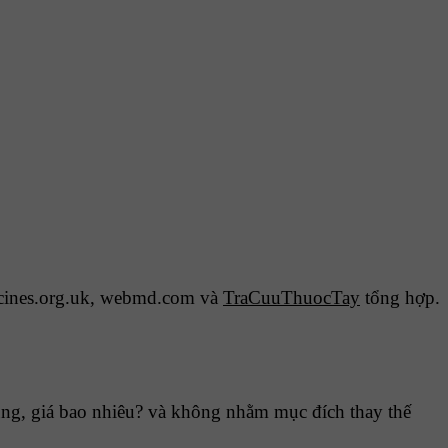
cines.org.uk, webmd.com và
TraCuuThuocTay
tổng hợp.
g, giá bao nhiêu? và không nhằm mục đích thay thế