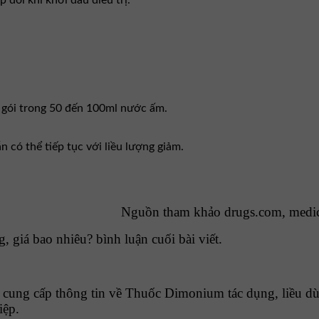
 đôi khi khởi đầu điều trị.
 3 gói trong 50 đến 100ml nước ấm.
n có thể tiếp tục với liều lượng giảm.
Nguồn tham khảo drugs.com, medi
giá bao nhiêu? bình luận cuối bài viết.
ung cấp thông tin về Thuốc Dimonium tác dụng, liều dùn
iệp.