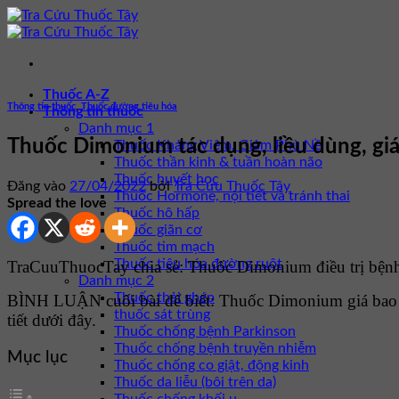
Bỏ
qua
nội
dung
Thuốc A-Z
Thông tin thuốc
,
Thuốc đường tiêu hóa
Thông tin thuốc
Danh mục 1
Thuốc Dimonium tác dụng, liều dùng, gi
Thuốc Kháng Viêm, Giảm Phù Nề
Thuốc thần kinh & tuần hoàn não
Thuốc huyết học
Đăng vào
27/04/2022
bởi
Tra Cứu Thuốc Tây
Thuốc Hormone, nội tiết và tránh thai
Spread the love
Thuốc hô hấp
Thuốc giãn cơ
Thuốc tim mạch
Thuốc tiêu hóa đường ruột
TraCuuThuocTay chia sẻ: Thuốc Dimonium điều trị bệnh
Danh mục 2
Thuốc thải ghép
BÌNH LUẬN cuối bài để biết: Thuốc Dimonium giá bao 
thuốc sát trùng
tiết dưới đây.
Thuốc chống bệnh Parkinson
Thuốc chống bệnh truyền nhiễm
Mục lục
Thuốc chống co giật, động kinh
Thuốc da liễu (bôi trên da)