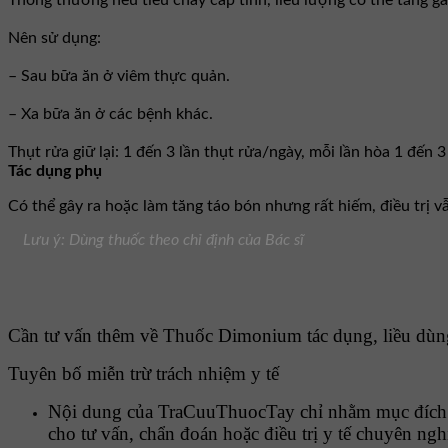
Thông thường nếu tiêu chảy cấp tính, liều lượng có thể tăng gấp
Nên sử dụng:
– Sau bữa ăn ở viêm thực quản.
– Xa bữa ăn ở các bệnh khác.
Thụt rửa giữ lại: 1 đến 3 lần thụt rửa/ngày, mỗi lần hòa 1 đến
Tác dụng phụ
Có thể gây ra hoặc làm tăng táo bón nhưng rất hiếm, điều trị vẫ
Lưu ý: Dùng thuốc theo chỉ định của Bác sĩ
Cần tư vấn thêm về Thuốc Dimonium tác dụng, liều dùng, 
Tuyên bố miễn trừ trách nhiệm y tế
Nội dung của TraCuuThuocTay chỉ nhằm mục đích c
cho tư vấn, chẩn đoán hoặc điều trị y tế chuyên ngh