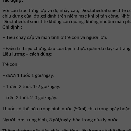
Tác dụng :
Với cấu trúc từng lớp và độ nhầy cao, Dioctahedral smectite c
chịu đựng của lớp gel dính trên niêm mạc khi bị tấn công. Nh
Dioctahedral smectite không cản quang, không nhuộm màu phân,
Chỉ định :
– Tiêu chảy cấp và mãn tính ở trẻ con và người lớn.
– Ðiều trị triệu chứng đau của bệnh thực quản-dạ dày-tá tràng 
Liều lượng – cách dùng:
Trẻ con :
– dưới 1 tuổi: 1 gói/ngày.
– 1 đến 2 tuổi: 1-2 gói/ngày.
– trên 2 tuổi: 2-3 gói/ngày.
Thuốc có thể hòa trong bình nước (50ml) chia trong ngày hoặc 
Người lớn: trung bình, 3 gói/ngày, hòa trong nửa ly nước.