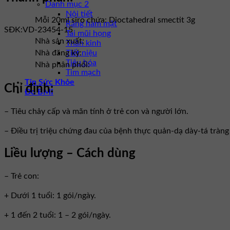
Danh mục 2
Nội tiết
Mỗi 20ml siro chứa: Dioctahedral smectit 3g
Răng hàm mặt
SĐK:
VD-23454-15
Tai mũi họng
Nhà sản xuất:
Thần kinh
Tiết niệu
Nhà đăng ký:
Tiêu hóa
Nhà phân phối:
Tim mạch
Tin Sức Khỏe
Chỉ định:
Đo BMI
– Tiêu chảy cấp và mãn tính ở trẻ con và người lớn.
– Ðiều trị triệu chứng đau của bệnh thực quản-dạ dày-tá tràng 
Liều lượng – Cách dùng
– Trẻ con:
+ Dưới 1 tuổi: 1 gói/ngày.
+ 1 đến 2 tuổi: 1 – 2 gói/ngày.