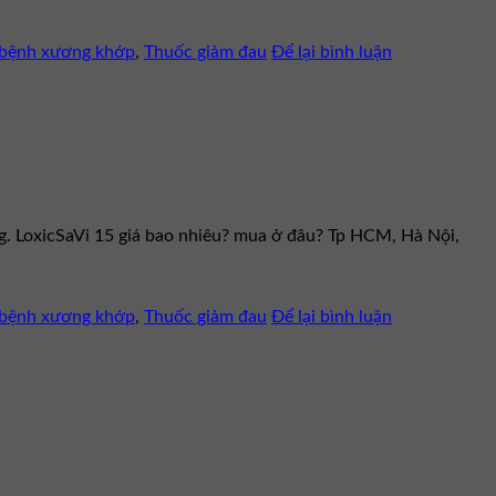
c bệnh xương khớp
,
Thuốc giảm đau
Để lại bình luận
ng. LoxicSaVi 15 giá bao nhiêu? mua ở đâu? Tp HCM, Hà Nội,
c bệnh xương khớp
,
Thuốc giảm đau
Để lại bình luận