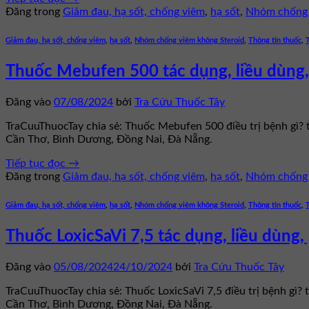
Đăng trong
Giảm đau, hạ sốt, chống viêm
,
hạ sốt
,
Nhóm chống 
Giảm đau, hạ sốt, chống viêm
,
hạ sốt
,
Nhóm chống viêm không Steroid
,
Thông tin thuốc
,
Thuốc Mebufen 500 tác dụng, liều dùng,
Đăng vào
07/08/2024
bởi
Tra Cứu Thuốc Tây
TraCuuThuocTay chia sẻ: Thuốc Mebufen 500 điều trị bệnh gì?
Cần Thơ, Bình Dương, Đồng Nai, Đà Nẵng.
Tiếp tục đọc
→
Đăng trong
Giảm đau, hạ sốt, chống viêm
,
hạ sốt
,
Nhóm chống 
Giảm đau, hạ sốt, chống viêm
,
hạ sốt
,
Nhóm chống viêm không Steroid
,
Thông tin thuốc
,
Thuốc LoxicSaVi 7,5 tác dụng, liều dùng,
Đăng vào
05/08/2024
24/10/2024
bởi
Tra Cứu Thuốc Tây
TraCuuThuocTay chia sẻ: Thuốc LoxicSaVi 7,5 điều trị bệnh gì?
Cần Thơ, Bình Dương, Đồng Nai, Đà Nẵng.