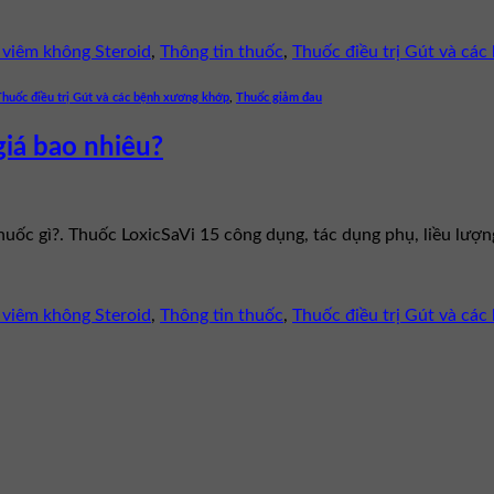
viêm không Steroid
,
Thông tin thuốc
,
Thuốc điều trị Gút và cá
Thuốc điều trị Gút và các bệnh xương khớp
,
Thuốc giảm đau
giá bao nhiêu?
thuốc gì?. Thuốc LoxicSaVi 15 công dụng, tác dụng phụ, liều lượ
viêm không Steroid
,
Thông tin thuốc
,
Thuốc điều trị Gút và cá