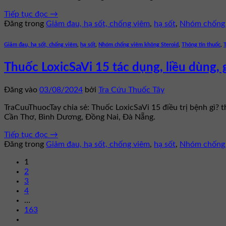
Tiếp tục đọc
→
Đăng trong
Giảm đau, hạ sốt, chống viêm
,
hạ sốt
,
Nhóm chống 
Giảm đau, hạ sốt, chống viêm
,
hạ sốt
,
Nhóm chống viêm không Steroid
,
Thông tin thuốc
,
Thuốc LoxicSaVi 15 tác dụng, liều dùng, 
Đăng vào
03/08/2024
bởi
Tra Cứu Thuốc Tây
TraCuuThuocTay chia sẻ: Thuốc LoxicSaVi 15 điều trị bệnh gì? 
Cần Thơ, Bình Dương, Đồng Nai, Đà Nẵng.
Tiếp tục đọc
→
Đăng trong
Giảm đau, hạ sốt, chống viêm
,
hạ sốt
,
Nhóm chống 
1
2
3
4
…
163