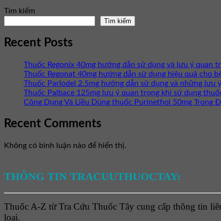
Tìm kiếm
Tìm kiếm
Recent Posts
Thuốc Regonix 40mg hướng dẫn sử dụng và lưu ý quan t
Thuốc Regonat 40mg hướng dẫn sử dụng hiệu quả cho b
Thuốc Parlodel 2.5mg hướng dẫn sử dụng và những lưu ý
Thuốc Palbace 125mg lưu ý quan trọng khi sử dụng thuố
Công Dụng Và Liều Dùng thuốc Purinethol 50mg Trong Đ
Recent Comments
Không có bình luận nào để hiển thị.
THÔNG TIN TRACUUTHUOCTAY:
Thuốc A-Z từ Tra Cứu Thuốc Tây cung cấp thông tin liên
loại.