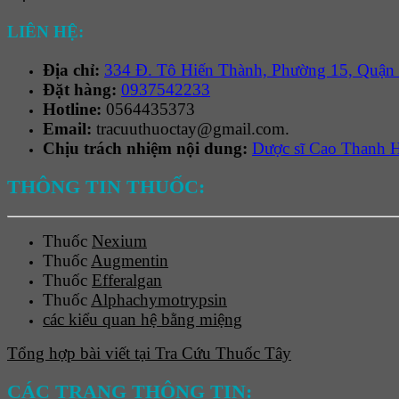
LIÊN HỆ:
Địa chỉ:
334 Đ. Tô Hiến Thành, Phường 15, Quận
Đặt hàng:
0937542233
Hotline:
0564435373
Email:
tracuuthuoctay@gmail.com.
Chịu trách nhiệm nội dung:
Dược sĩ Cao Thanh 
THÔNG TIN THUỐC:
Thuốc
Nexium
Thuốc
Augmentin
Thuốc
Efferalgan
Thuốc
Alphachymotrypsin
các kiểu quan hệ bằng miệng
Tổng hợp bài viết tại Tra Cứu Thuốc Tây
CÁC TRANG THÔNG TIN: