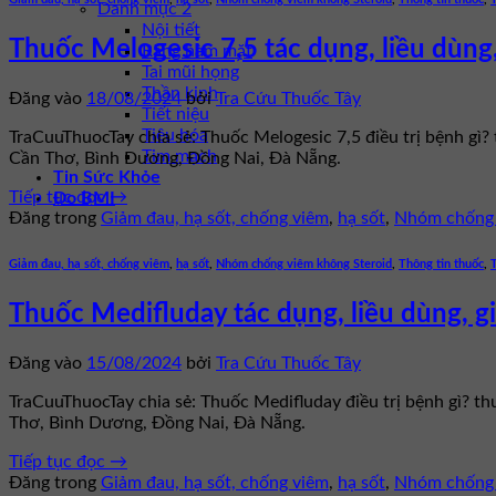
Danh mục 2
Nội tiết
Thuốc Melogesic 7,5 tác dụng, liều dùng,
Răng hàm mặt
Tai mũi họng
Thần kinh
Đăng vào
18/08/2024
bởi
Tra Cứu Thuốc Tây
Tiết niệu
Tiêu hóa
TraCuuThuocTay chia sẻ: Thuốc Melogesic 7,5 điều trị bệnh gì?
Tim mạch
Cần Thơ, Bình Dương, Đồng Nai, Đà Nẵng.
Tin Sức Khỏe
Tiếp tục đọc
→
Đo BMI
Đăng trong
Giảm đau, hạ sốt, chống viêm
,
hạ sốt
,
Nhóm chống 
Giảm đau, hạ sốt, chống viêm
,
hạ sốt
,
Nhóm chống viêm không Steroid
,
Thông tin thuốc
,
Thuốc Medifluday tác dụng, liều dùng, g
Đăng vào
15/08/2024
bởi
Tra Cứu Thuốc Tây
TraCuuThuocTay chia sẻ: Thuốc Medifluday điều trị bệnh gì? t
Thơ, Bình Dương, Đồng Nai, Đà Nẵng.
Tiếp tục đọc
→
Đăng trong
Giảm đau, hạ sốt, chống viêm
,
hạ sốt
,
Nhóm chống 