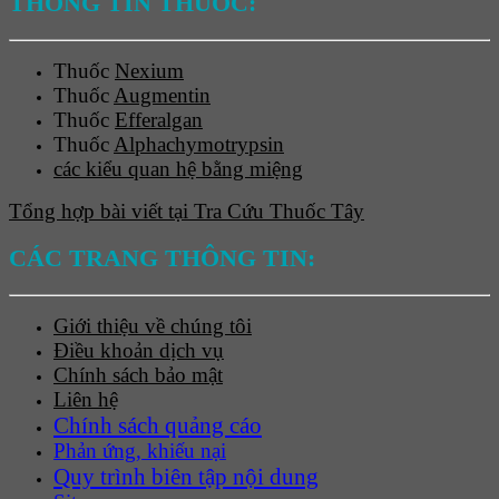
THÔNG TIN THUỐC:
Thuốc
Nexium
Thuốc
Augmentin
Thuốc
Efferalgan
Thuốc
Alphachymotrypsin
các kiểu quan hệ bằng miệng
Tổng hợp bài viết tại Tra Cứu Thuốc Tây
CÁC TRANG THÔNG TIN:
Giới thiệu về chúng tôi
Điều khoản dịch vụ
Chính sách bảo mật
Liên hệ
Chính sách quảng cáo
Phản ứng, khiếu nại
Quy trình biên tập nội dung