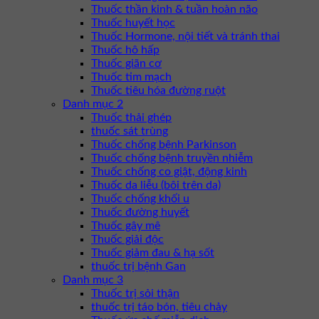
Thuốc thần kinh & tuần hoàn não
Thuốc huyết học
Thuốc Hormone, nội tiết và tránh thai
Thuốc hô hấp
Thuốc giãn cơ
Thuốc tim mạch
Thuốc tiêu hóa đường ruột
Danh mục 2
Thuốc thải ghép
thuốc sát trùng
Thuốc chống bệnh Parkinson
Thuốc chống bệnh truyền nhiễm
Thuốc chống co giật, động kinh
Thuốc da liễu (bôi trên da)
Thuốc chống khối u
Thuốc đường huyết
Thuốc gây mê
Thuốc giải độc
Thuốc giảm đau & hạ sốt
thuốc trị bệnh Gan
Danh mục 3
Thuốc trị sỏi thận
thuốc trị táo bón, tiêu chảy