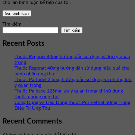
cho lần bình luận kế tiếp của tôi.
Tìm kiếm
Tìm kiếm
Recent Posts
Thuốc Regonix 40mg hướng dẫn sử dụng và lưu ý quan
trọng
Thuốc Regonat 40mg hướng dẫn sử dụng hiệu quả cho
bệnh nhân ung thư
Thuốc Parlodel 2.5mg hướng dẫn sử dụng và những lưu
ý quan trọng
Thuốc Palbace 125mg lưu ý quan trọng khi sử dụng
thuốc chống ung thư
Công Dụng Và Liều Dùng thuốc Purinethol 50mg Trong
Điều Trị Ung Thư
Recent Comments
Không có bình luận nào để hiển thị.