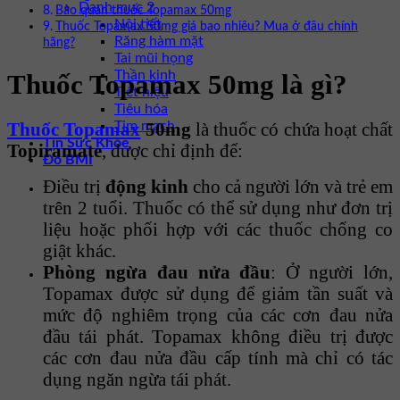
Danh mục 2
Bảo quản thuốc Topamax 50mg
Nội tiết
Thuốc Topamax 50mg giá bao nhiêu? Mua ở đâu chính
Răng hàm mặt
hãng?
Tai mũi họng
Thần kinh
Thuốc Topamax 50mg là gì?
Tiết niệu
Tiêu hóa
Tim mạch
Thuốc Topamax
50mg
là thuốc có chứa hoạt chất
Tin Sức Khỏe
Topiramate
, được chỉ định để:
Đo BMI
Điều trị
động kinh
cho cả người lớn và trẻ em
trên 2 tuổi. Thuốc có thể sử dụng như đơn trị
liệu hoặc phối hợp với các thuốc chống co
giật khác.
Phòng ngừa đau nửa đầu
: Ở người lớn,
Topamax được sử dụng để giảm tần suất và
mức độ nghiêm trọng của các cơn đau nửa
đầu tái phát. Topamax không điều trị được
các cơn đau nửa đầu cấp tính mà chỉ có tác
dụng ngăn ngừa tái phát.