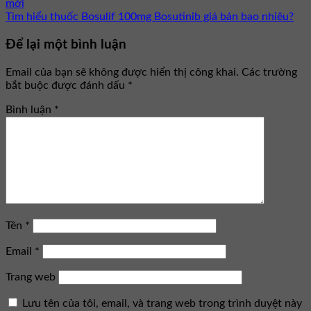
mới
Tìm hiểu thuốc Bosulif 100mg Bosutinib giá bán bao nhiêu?
Để lại một bình luận
Email của bạn sẽ không được hiển thị công khai.
Các trường
bắt buộc được đánh dấu
*
Bình luận
*
Tên
*
Email
*
Trang web
Lưu tên của tôi, email, và trang web trong trình duyệt này