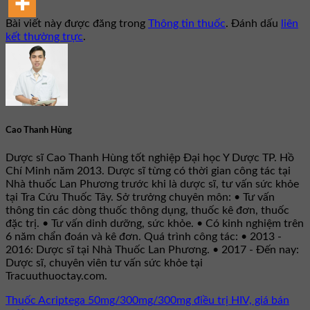
Bài viết này được đăng trong
Thông tin thuốc
. Đánh dấu
liên
kết thường trực
.
Cao Thanh Hùng
Dược sĩ Cao Thanh Hùng tốt nghiệp Đại học Y Dược TP. Hồ
Chí Minh năm 2013. Dược sĩ từng có thời gian công tác tại
Nhà thuốc Lan Phương trước khi là dược sĩ, tư vấn sức khỏe
tại Tra Cứu Thuốc Tây. Sở trưởng chuyên môn: • Tư vấn
thông tin các dòng thuốc thông dụng, thuốc kê đơn, thuốc
đặc trị. • Tư vấn dinh dưỡng, sức khỏe. • Có kinh nghiệm trên
6 năm chẩn đoán và kê đơn. Quá trình công tác: • 2013 -
2016: Dược sĩ tại Nhà Thuốc Lan Phương. • 2017 - Đến nay:
Dược sĩ, chuyên viên tư vấn sức khỏe tại
Tracuuthuoctay.com.
Thuốc Acriptega 50mg/300mg/300mg điều trị HIV, giá bán