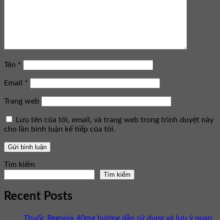
Tên
*
Email
*
Trang web
Lưu tên của tôi, email, và trang web trong trình duyệt này
cho lần bình luận kế tiếp của tôi.
Tìm kiếm
Tìm kiếm
Recent Posts
Thuốc Regonix 40mg hướng dẫn sử dụng và lưu ý quan