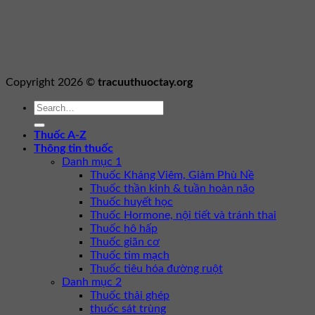
Copyright 2026 ©
tracuuthuoctay.org
Thuốc A-Z
Thông tin thuốc
Danh mục 1
Thuốc Kháng Viêm, Giảm Phù Nề
Thuốc thần kinh & tuần hoàn não
Thuốc huyết học
Thuốc Hormone, nội tiết và tránh thai
Thuốc hô hấp
Thuốc giãn cơ
Thuốc tim mạch
Thuốc tiêu hóa đường ruột
Danh mục 2
Thuốc thải ghép
thuốc sát trùng