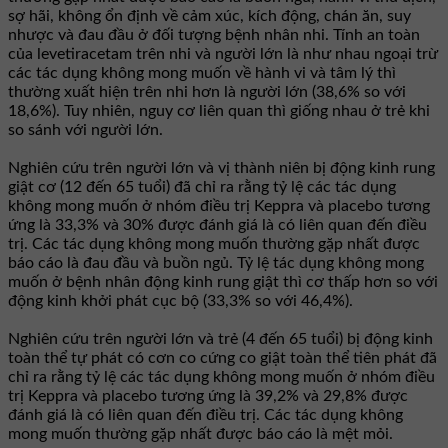
sợ hãi, không ổn định về cảm xúc, kích động, chán ăn, suy
nhược và đau đầu ở đối tượng bệnh nhân nhi. Tính an toàn
của levetiracetam trên nhi và người lớn là như nhau ngoại trừ
các tác dụng không mong muốn về hành vi và tâm lý thì
thường xuất hiện trên nhi hơn là người lớn (38,6% so với
18,6%). Tuy nhiên, nguy cơ liên quan thì giống nhau ở trẻ khi
so sánh với người lớn.
Nghiên cứu trên người lớn và vị thành niên bị động kinh rung
giật cơ (12 đến 65 tuổi) đã chỉ ra rằng tỷ lệ các tác dụng
không mong muốn ở nhóm điều trị Keppra và placebo tương
ứng là 33,3% và 30% được đánh giá là có liên quan đến điều
trị. Các tác dụng không mong muốn thường gặp nhất được
báo cáo là đau đầu và buồn ngủ. Tỷ lệ tác dụng không mong
muốn ở bệnh nhân động kinh rung giật thì cơ thấp hơn so với
động kinh khởi phát cục bộ (33,3% so với 46,4%).
Nghiên cứu trên người lớn và trẻ (4 đến 65 tuổi) bị động kinh
toàn thể tự phát có cơn co cứng co giật toàn thể tiên phát đã
chỉ ra rằng tỷ lệ các tác dụng không mong muốn ở nhóm điều
trị Keppra và placebo tương ứng là 39,2% và 29,8% được
đánh giá là có liên quan đến điều trị. Các tác dụng không
mong muốn thường gặp nhất được báo cáo là mệt mỏi.