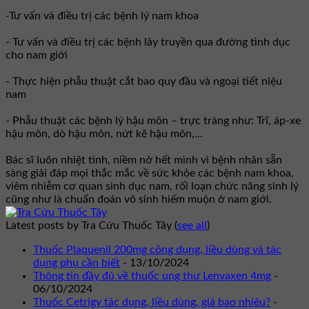
-Tư vấn và điều trị các bệnh lý nam khoa
- Tư vấn và điều trị các bệnh lây truyền qua đường tình dục
cho nam giới
- Thực hiện phẫu thuật cắt bao quy đầu và ngoại tiết niệu
nam
- Phẫu thuật các bệnh lý hậu môn – trực tràng như: Trĩ, áp-xe
hậu môn, dò hậu môn, nứt kẽ hậu môn,...
Bác sĩ luôn nhiệt tình, niềm nở hết mình vì bệnh nhân sẵn
sàng giải đáp mọi thắc mắc về sức khỏe các bệnh nam khoa,
viêm nhiễm cơ quan sinh dục nam, rối loạn chức năng sinh lý
cũng như là chuẩn đoán vô sinh hiếm muộn ở nam giới.
Latest posts by Tra Cứu Thuốc Tây
(
see all
)
Thuốc Plaquenil 200mg công dụng, liều dùng và tác
dụng phụ cần biết
- 13/10/2024
Thông tin đầy đủ về thuốc ung thư Lenvaxen 4mg
-
06/10/2024
Thuốc Cetrigy tác dụng, liều dùng, giá bao nhiêu?
-