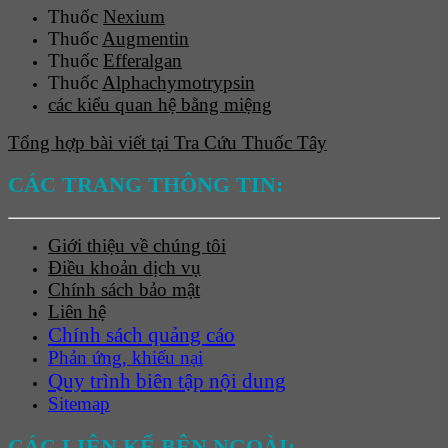
Thuốc
Nexium
Thuốc
Augmentin
Thuốc
Efferalgan
Thuốc
Alphachymotrypsin
các kiểu quan hệ bằng miệng
Tổng hợp bài viết tại Tra Cứu Thuốc Tây
CÁC TRANG THÔNG TIN:
Giới thiệu về chúng tôi
Điều khoản dịch vụ
Chính sách bảo mật
Liên hệ
Chính sách quảng cáo
Phản ứng, khiếu nại
Quy trình biên tập nội dung
Sitemap
CÁC LIÊN KẾ BÊN NGOÀI: