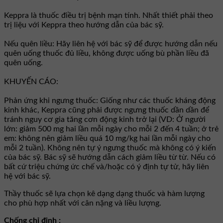
Keppra là thuốc điều trị bệnh mạn tính. Nhất thiết phải theo
trị liệu với Keppra theo hướng dẫn của bác sỹ.
Nếu quên liều: Hãy liên hệ với bác sỹ để được hướng dẫn nếu
quên uống thuốc đủ liều, không được uống bù phần liều đã
quên uống.
KHUYẾN CÁO:
Phản ứng khi ngưng thuốc: Giống như các thuốc kháng động
kinh khác, Keppra cũng phải được ngưng thuốc dần dần để
tránh nguy cơ gia tăng cơn động kinh trở lại (VD: Ở người
lớn: giảm 500 mg hai lần mỗi ngày cho mỗi 2 đến 4 tuần; ở trẻ
em: không nên giảm liều quá 10 mg/kg hai lần mỗi ngày cho
mỗi 2 tuần). Không nên tự ý ngưng thuốc mà không có ý kiến
của bác sỹ. Bác sỹ sẽ hướng dẫn cách giảm liều từ từ. Nếu có
bất cứ triệu chứng ức chế và/hoặc có ý định tự tử, hãy liên
hệ với bác sỹ.
Thầy thuốc sẽ lựa chọn kê dạng dạng thuốc và hàm lượng
cho phù hợp nhất với cân nặng và liều lượng.
Chống chỉ định :