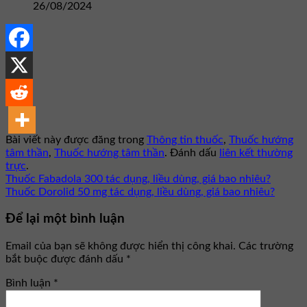
26/08/2024
Bài viết này được đăng trong
Thông tin thuốc
,
Thuốc hướng
tâm thần
,
Thuốc hướng tâm thần
. Đánh dấu
liên kết thường
trực
.
Thuốc Fabadola 300 tác dụng, liều dùng, giá bao nhiêu?
Thuốc Dorolid 50 mg tác dụng, liều dùng, giá bao nhiêu?
Để lại một bình luận
Email của bạn sẽ không được hiển thị công khai.
Các trường
bắt buộc được đánh dấu
*
Bình luận
*