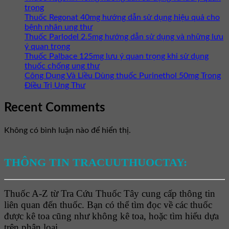
trọng
Thuốc Regonat 40mg hướng dẫn sử dụng hiệu quả cho
bệnh nhân ung thư
Thuốc Parlodel 2.5mg hướng dẫn sử dụng và những lưu
ý quan trọng
Thuốc Palbace 125mg lưu ý quan trọng khi sử dụng
thuốc chống ung thư
Công Dụng Và Liều Dùng thuốc Purinethol 50mg Trong
Điều Trị Ung Thư
Recent Comments
Không có bình luận nào để hiển thị.
THÔNG TIN TRACUUTHUOCTAY:
Thuốc A-Z từ Tra Cứu Thuốc Tây cung cấp thông tin
liên quan đến thuốc. Bạn có thể tìm đọc về các thuốc
được kê toa cũng như không kê toa, hoặc tìm hiểu dựa
trên phân loại.