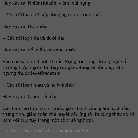
Hay xảy ra: Nhiễm khuẩn, viêm mũi họng.
– Các rối loạn hô hấp, lồng ngực và trung thất:
Hay xảy ra: Ho nhiều.
– Các rối loạn da và dưới da:
Hay xảy ra: nổi mẩn, eczema, ngứa.
Báo cáo sau lưu hành thuốc: Rụng tóc-lông. Trong một số
trường hợp, người ta thấy rụng tóc-lông sẽ hồi phục khi
ngưng thuốc levetiracetam.
– Các rối loạn máu và hệ lymphô:
Hay xảy ra: Giảm tiểu cầu.
Các báo cáo lưu hành thuốc: giảm bạch cầu, giảm bạch cầu
trung tính, giảm toàn thể huyết cầu (người ta cũng thấy co sđi
kèm với suy tuỷ trong một số trường hợp).
Lưu ý: Dùng thuốc theo chỉ định của Bác sĩ