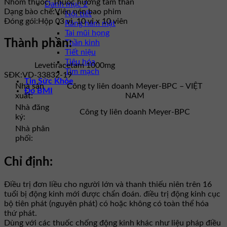
Nhóm thuốc:
Thuốc hướng tâm thần
Danh mục 2
Dạng bào chế:
Viên nén bao phim
Nội tiết
Đóng gói:
Hộp 03 vỉ, 10 vỉ x 10 viên
Răng hàm mặt
Tai mũi họng
Thành phần:
Thần kinh
Tiết niệu
Tiêu hóa
Levetiracetam 1000mg
Tim mạch
SĐK:
VD-33832-19
Tin Sức Khỏe
Nhà sản
Công ty liên doanh Meyer-BPC – VIỆT
Đo BMI
xuất:
NAM
Nhà đăng
Công ty liên doanh Meyer-BPC
ký:
Nhà phân
phối:
Chỉ định:
Điều trị đơn liều cho người lớn và thanh thiếu niên trên 16
tuổi bị động kinh mới được chẩn đoán. điều trị động kinh cục
bộ tiên phát (nguyên phát) có hoặc không có toàn thể hóa
thứ phát.
Dùng với các thuốc chống động kinh khác như liệu pháp điều