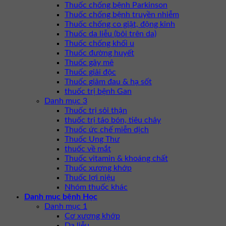
Thuốc chống bệnh Parkinson
Thuốc chống bệnh truyền nhiễm
Thuốc chống co giật, động kinh
Thuốc da liễu (bôi trên da)
Thuốc chống khối u
Thuốc đường huyết
Thuốc gây mê
Thuốc giải độc
Thuốc giảm đau & hạ sốt
thuốc trị bệnh Gan
Danh mục 3
Thuốc trị sỏi thận
thuốc trị táo bón, tiêu chảy
Thuốc ức chế miễn dịch
Thuốc Ung Thư
thuốc về mắt
Thuốc vitamin & khoáng chất
Thuốc xương khớp
Thuốc lợi niệu
Nhóm thuốc khác
Danh mục bệnh Học
Danh mục 1
Cơ xương khớp
Da liễu