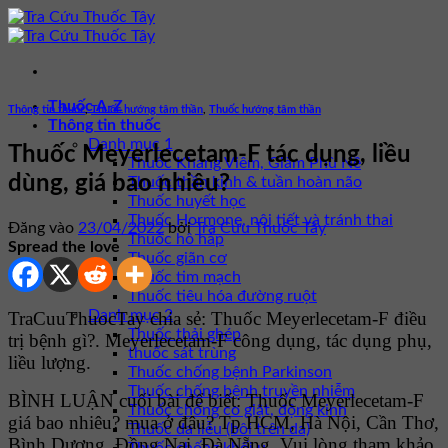
Bỏ
qua
nội
dung
Thuốc A-Z
Thông tin thuốc
,
Thuốc hướng tâm thần
,
Thuốc hướng tâm thần
Thông tin thuốc
Danh mục 1
Thuốc Meyerlecetam-F tác dụng, liều
Thuốc Kháng Viêm, Giảm Phù Nề
dùng, giá bao nhiêu?
Thuốc thần kinh & tuần hoàn não
Thuốc huyết học
Thuốc Hormone, nội tiết và tránh thai
Đăng vào
23/04/2022
bởi
Tra Cứu Thuốc Tây
Thuốc hô hấp
Spread the love
Thuốc giãn cơ
Thuốc tim mạch
Thuốc tiêu hóa đường ruột
Danh mục 2
TraCuuThuocTay chia sẻ: Thuốc Meyerlecetam-F điều
Thuốc thải ghép
trị bệnh gì?. Meyerlecetam-F công dụng, tác dụng phụ,
thuốc sát trùng
liều lượng.
Thuốc chống bệnh Parkinson
Thuốc chống bệnh truyền nhiễm
BÌNH LUẬN cuối bài để biết: Thuốc Meyerlecetam-F
Thuốc chống co giật, động kinh
giá bao nhiêu? mua ở đâu? Tp HCM, Hà Nội, Cần Thơ,
Thuốc da liễu (bôi trên da)
Bình Dương, Đồng Nai, Đà Nẵng. Vui lòng tham khảo