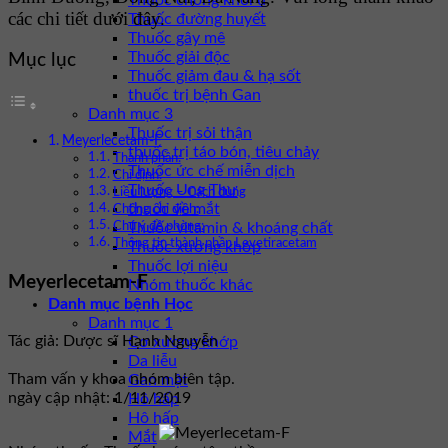
Thuốc chống khối u
các chi tiết dưới đây.
Thuốc đường huyết
Thuốc gây mê
Thuốc giải độc
Mục lục
Thuốc giảm đau & hạ sốt
thuốc trị bệnh Gan
Danh mục 3
Thuốc trị sỏi thận
Meyerlecetam-F
thuốc trị táo bón, tiêu chảy
Thành phần:
Thuốc ức chế miễn dịch
Chỉ định:
Thuốc Ung Thư
Liều lượng – Cách dùng
thuốc về mắt
Chống chỉ định:
Thuốc vitamin & khoáng chất
Chú ý đề phòng:
Thông tin thành phần Levetiracetam
Thuốc xương khớp
Thuốc lợi niệu
Meyerlecetam-F
Nhóm thuốc khác
Danh mục bệnh Học
Danh mục 1
Tác giả: Dược sĩ Hạnh Nguyễn
Cơ xương khớp
Da liễu
Tham vấn y khoa nhóm biên tập.
Gan mật
ngày cập nhật: 1/11/2019
Hô hấp
Hô hấp
Mắt