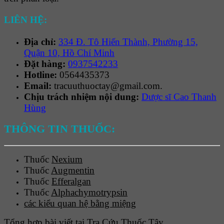
LIÊN HỆ:
Địa chỉ:
334 Đ. Tô Hiến Thành, Phường 15,
Quận 10, Hồ Chí Minh
Đặt hàng:
0937542233
Hotline:
0564435373
Email:
tracuuthuoctay@gmail.com.
Chịu trách nhiệm nội dung:
Dược sĩ Cao Thanh
Hùng
THÔNG TIN THUỐC:
Thuốc
Nexium
Thuốc
Augmentin
Thuốc
Efferalgan
Thuốc
Alphachymotrypsin
các kiểu quan hệ bằng miệng
Tổng hợp bài viết tại Tra Cứu Thuốc Tây