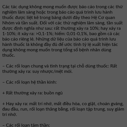
Các tác dụng không mong muốn được báo cáo trong các thử
nghiệm lâm sàng hoặc trong báo cáo quá trình lưu hành
thuốc được liệt kê trong bảng dưới đây theo Hệ Cơ quan
Nhóm và tần suất. Đối với các thử nghiệm lâm sàng, tần suất
được định nghĩa như sau: rất thường xảy ra 10%; hay xảy ra
1-10%; ít xảy ra: >0,1-1%; hiếm: 0,01-0,1%, bao gồm cả các
báo cáo riêng lẻ. Những dữ liệu của báo cáo quá trình lưu
hành thuốc là không đầy đủ để ước tính tỷ lệ xuất hiện tác
dụng không mong muốn trong tổng số bệnh nhân dùng
thuốc.
– Các rối loạn chung và tình trạng tại chỗ dùng thuốc: Rất
thường xảy ra: suy nhược/mệt mỏi.
– Các rối loạn hệ thần kinh:
+ Rất thường xảy ra: buồn ngủ
+ Hay xảy ra: mất trí nhớ, mất điều hòa, co giật, choán gváng,
đau đầu, run, rối loạn thăng bằng, rối loạn tập trung, suy giảm
trí nhớ.
– Các rối loạn tâm thần: