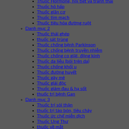
Thuốc Hormone, nội tiết và tránh thai
Thuốc hô hấp
Thuốc giãn cơ
Thuốc tim mạch
Thuốc tiêu hóa đường ruột
Danh mục 2
Thuốc thải ghép
thuốc sát trùng
Thuốc chống bệnh Parkinson
Thuốc chống bệnh truyền nhiễm
Thuốc chống co giật, động kinh
Thuốc da liễu (bôi trên da)
Thuốc chống khối u
Thuốc đường huyết
Thuốc gây mê
Thuốc giải độc
Thuốc giảm đau & hạ sốt
thuốc trị bệnh Gan
Danh mục 3
Thuốc trị sỏi thận
thuốc trị táo bón, tiêu chảy
Thuốc ức chế miễn dịch
Thuốc Ung Thư
thuốc về mắt