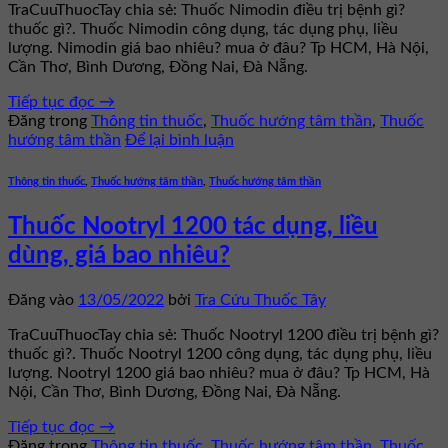
TraCuuThuocTay chia sẻ: Thuốc Nimodin điều trị bệnh gì?
thuốc gì?. Thuốc Nimodin công dụng, tác dụng phụ, liều
lượng. Nimodin giá bao nhiêu? mua ở đâu? Tp HCM, Hà Nội,
Cần Thơ, Bình Dương, Đồng Nai, Đà Nẵng.
Tiếp tục đọc
→
Đăng trong
Thông tin thuốc
,
Thuốc hướng tâm thần
,
Thuốc
hướng tâm thần
Để lại bình luận
Thông tin thuốc
,
Thuốc hướng tâm thần
,
Thuốc hướng tâm thần
Thuốc Nootryl 1200 tác dụng, liều
dùng, giá bao nhiêu?
Đăng vào
13/05/2022
bởi
Tra Cứu Thuốc Tây
TraCuuThuocTay chia sẻ: Thuốc Nootryl 1200 điều trị bệnh gì?
thuốc gì?. Thuốc Nootryl 1200 công dụng, tác dụng phụ, liều
lượng. Nootryl 1200 giá bao nhiêu? mua ở đâu? Tp HCM, Hà
Nội, Cần Thơ, Bình Dương, Đồng Nai, Đà Nẵng.
Tiếp tục đọc
→
Đăng trong
Thông tin thuốc
,
Thuốc hướng tâm thần
,
Thuốc