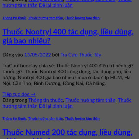
hướng tâm thần
Để lại bình luận
Thông tin thuốc
,
Thuốc hướng tâm thần
,
Thuốc hướng tâm thần
Thuốc Nootryl 400 tác dụng, liều dùng,
giá bao nhiêu?
Đăng vào
13/05/2022
bởi
Tra Cứu Thuốc Tây
TraCuuThuocTay chia sẻ: Thuốc Nootryl 400 điều trị bệnh gì?
thuốc gì?. Thuốc Nootryl 400 công dụng, tác dụng phụ, liều
lượng. Nootryl 400 giá bao nhiêu? mua ở đâu? Tp HCM, Hà
Nội, Cần Thơ, Bình Dương, Đồng Nai, Đà Nẵng.
Tiếp tục đọc
→
Đăng trong
Thông tin thuốc
,
Thuốc hướng tâm thần
,
Thuốc
hướng tâm thần
Để lại bình luận
Thông tin thuốc
,
Thuốc hướng tâm thần
,
Thuốc hướng tâm thần
Thuốc Numed 200 tác dụng, liều dùng,