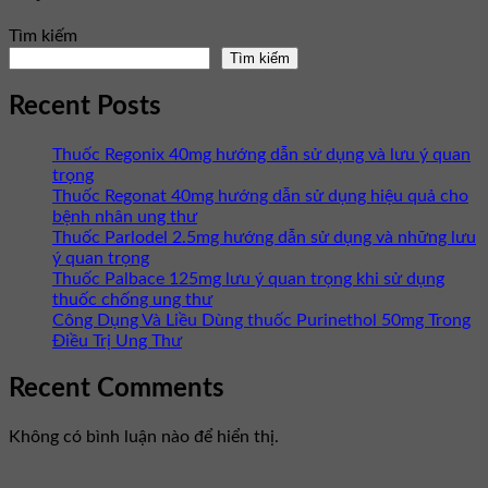
Tìm kiếm
Tìm kiếm
Recent Posts
Thuốc Regonix 40mg hướng dẫn sử dụng và lưu ý quan
trọng
Thuốc Regonat 40mg hướng dẫn sử dụng hiệu quả cho
bệnh nhân ung thư
Thuốc Parlodel 2.5mg hướng dẫn sử dụng và những lưu
ý quan trọng
Thuốc Palbace 125mg lưu ý quan trọng khi sử dụng
thuốc chống ung thư
Công Dụng Và Liều Dùng thuốc Purinethol 50mg Trong
Điều Trị Ung Thư
Recent Comments
Không có bình luận nào để hiển thị.