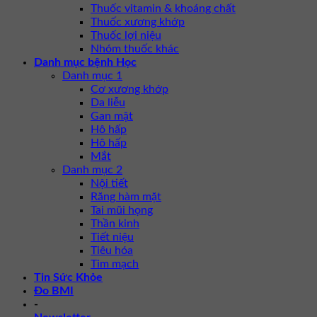
Thuốc vitamin & khoáng chất
Thuốc xương khớp
Thuốc lợi niệu
Nhóm thuốc khác
Danh mục bệnh Học
Danh mục 1
Cơ xương khớp
Da liễu
Gan mật
Hô hấp
Hô hấp
Mắt
Danh mục 2
Nội tiết
Răng hàm mặt
Tai mũi họng
Thần kinh
Tiết niệu
Tiêu hóa
Tim mạch
Tin Sức Khỏe
Đo BMI
-