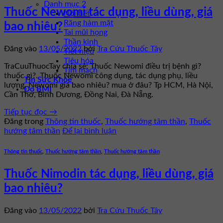
Danh mục 2
Thuốc Newomi tác dụng, liều dùng, giá
Nội tiết
Răng hàm mặt
bao nhiêu?
Tai mũi họng
Thần kinh
Đăng vào
13/05/2022
bởi
Tra Cứu Thuốc Tây
Tiết niệu
Tiêu hóa
TraCuuThuocTay chia sẻ: Thuốc Newomi điều trị bệnh gì?
Tim mạch
thuốc gì?. Thuốc Newomi công dụng, tác dụng phụ, liều
Tin Sức Khỏe
lượng. Newomi giá bao nhiêu? mua ở đâu? Tp HCM, Hà Nội,
Đo BMI
Cần Thơ, Bình Dương, Đồng Nai, Đà Nẵng.
Tiếp tục đọc
→
Đăng trong
Thông tin thuốc
,
Thuốc hướng tâm thần
,
Thuốc
hướng tâm thần
Để lại bình luận
Thông tin thuốc
,
Thuốc hướng tâm thần
,
Thuốc hướng tâm thần
Thuốc Nimodin tác dụng, liều dùng, giá
bao nhiêu?
Đăng vào
13/05/2022
bởi
Tra Cứu Thuốc Tây