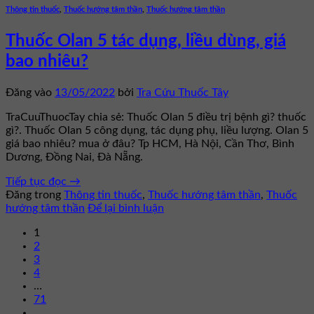
Thông tin thuốc
,
Thuốc hướng tâm thần
,
Thuốc hướng tâm thần
Thuốc Olan 5 tác dụng, liều dùng, giá
bao nhiêu?
Đăng vào
13/05/2022
bởi
Tra Cứu Thuốc Tây
TraCuuThuocTay chia sẻ: Thuốc Olan 5 điều trị bệnh gì? thuốc
gì?. Thuốc Olan 5 công dụng, tác dụng phụ, liều lượng. Olan 5
giá bao nhiêu? mua ở đâu? Tp HCM, Hà Nội, Cần Thơ, Bình
Dương, Đồng Nai, Đà Nẵng.
Tiếp tục đọc
→
Đăng trong
Thông tin thuốc
,
Thuốc hướng tâm thần
,
Thuốc
hướng tâm thần
Để lại bình luận
1
2
3
4
…
71