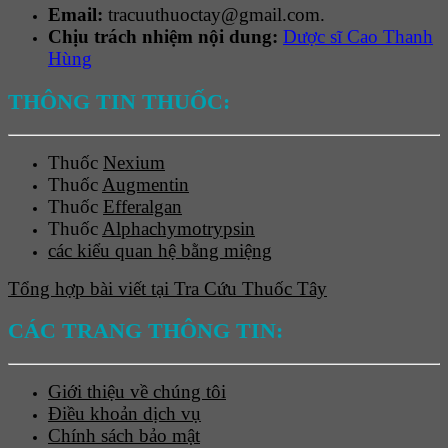
Email:
tracuuthuoctay@gmail.com.
Chịu trách nhiệm nội dung:
Dược sĩ Cao Thanh
Hùng
THÔNG TIN THUỐC:
Thuốc
Nexium
Thuốc
Augmentin
Thuốc
Efferalgan
Thuốc
Alphachymotrypsin
các kiểu quan hệ bằng miệng
Tổng hợp bài viết tại Tra Cứu Thuốc Tây
CÁC TRANG THÔNG TIN:
Giới thiệu về chúng tôi
Điều khoản dịch vụ
Chính sách bảo mật