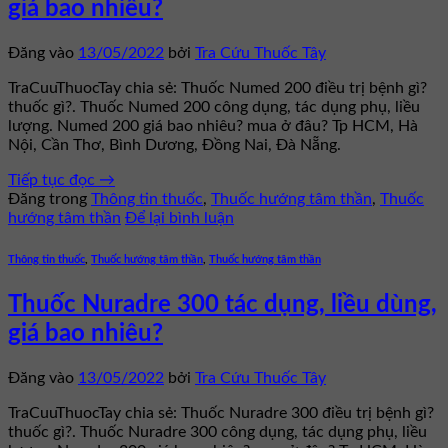
giá bao nhiêu?
Đăng vào
13/05/2022
bởi
Tra Cứu Thuốc Tây
TraCuuThuocTay chia sẻ: Thuốc Numed 200 điều trị bệnh gì?
thuốc gì?. Thuốc Numed 200 công dụng, tác dụng phụ, liều
lượng. Numed 200 giá bao nhiêu? mua ở đâu? Tp HCM, Hà
Nội, Cần Thơ, Bình Dương, Đồng Nai, Đà Nẵng.
Tiếp tục đọc
→
Đăng trong
Thông tin thuốc
,
Thuốc hướng tâm thần
,
Thuốc
hướng tâm thần
Để lại bình luận
Thông tin thuốc
,
Thuốc hướng tâm thần
,
Thuốc hướng tâm thần
Thuốc Nuradre 300 tác dụng, liều dùng,
giá bao nhiêu?
Đăng vào
13/05/2022
bởi
Tra Cứu Thuốc Tây
TraCuuThuocTay chia sẻ: Thuốc Nuradre 300 điều trị bệnh gì?
thuốc gì?. Thuốc Nuradre 300 công dụng, tác dụng phụ, liều