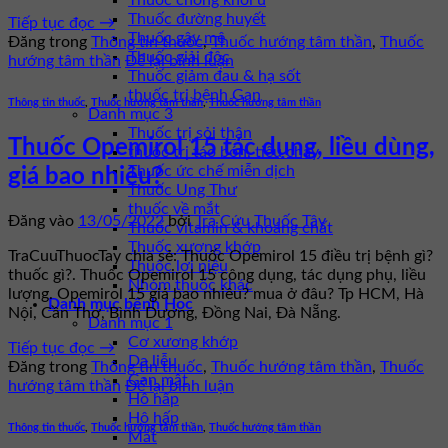
Thuốc chống khối u
Thuốc đường huyết
Tiếp tục đọc
→
Thuốc gây mê
Đăng trong
Thông tin thuốc
,
Thuốc hướng tâm thần
,
Thuốc
Thuốc giải độc
hướng tâm thần
Để lại bình luận
Thuốc giảm đau & hạ sốt
thuốc trị bệnh Gan
Thông tin thuốc
,
Thuốc hướng tâm thần
,
Thuốc hướng tâm thần
Danh mục 3
Thuốc trị sỏi thận
Thuốc Opemirol 15 tác dụng, liều dùng,
thuốc trị táo bón, tiêu chảy
Thuốc ức chế miễn dịch
giá bao nhiêu?
Thuốc Ung Thư
thuốc về mắt
Đăng vào
13/05/2022
bởi
Tra Cứu Thuốc Tây
Thuốc vitamin & khoáng chất
Thuốc xương khớp
TraCuuThuocTay chia sẻ: Thuốc Opemirol 15 điều trị bệnh gì?
Thuốc lợi niệu
thuốc gì?. Thuốc Opemirol 15 công dụng, tác dụng phụ, liều
Nhóm thuốc khác
lượng. Opemirol 15 giá bao nhiêu? mua ở đâu? Tp HCM, Hà
Danh mục bệnh Học
Nội, Cần Thơ, Bình Dương, Đồng Nai, Đà Nẵng.
Danh mục 1
Cơ xương khớp
Tiếp tục đọc
→
Da liễu
Đăng trong
Thông tin thuốc
,
Thuốc hướng tâm thần
,
Thuốc
Gan mật
hướng tâm thần
Để lại bình luận
Hô hấp
Hô hấp
Thông tin thuốc
,
Thuốc hướng tâm thần
,
Thuốc hướng tâm thần
Mắt