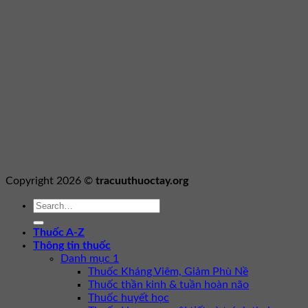
Copyright 2026 ©
tracuuthuoctay.org
Thuốc A-Z
Thông tin thuốc
Danh mục 1
Thuốc Kháng Viêm, Giảm Phù Nề
Thuốc thần kinh & tuần hoàn não
Thuốc huyết học