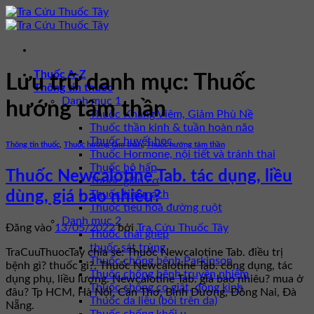
Bỏ
qua
nội
dung
Thuốc A-Z
Lưu trữ danh mục:
Thuốc
Thông tin thuốc
Danh mục 1
hướng tâm thần
Thuốc Kháng Viêm, Giảm Phù Nề
Thuốc thần kinh & tuần hoàn não
Thuốc huyết học
Thông tin thuốc
,
Thuốc hướng tâm thần
,
Thuốc hướng tâm thần
Thuốc Hormone, nội tiết và tránh thai
Thuốc hô hấp
Thuốc Newcalotine Tab. tác dụng, liều
Thuốc giãn cơ
Thuốc tim mạch
dùng, giá bao nhiêu?
Thuốc tiêu hóa đường ruột
Danh mục 2
Đăng vào
13/05/2022
bởi
Tra Cứu Thuốc Tây
Thuốc thải ghép
thuốc sát trùng
TraCuuThuocTay chia sẻ: Thuốc Newcalotine Tab. điều trị
Thuốc chống bệnh Parkinson
bệnh gì? thuốc gì?. Thuốc Newcalotine Tab. công dụng, tác
Thuốc chống bệnh truyền nhiễm
dụng phụ, liều lượng. Newcalotine Tab. giá bao nhiêu? mua ở
Thuốc chống co giật, động kinh
đâu? Tp HCM, Hà Nội, Cần Thơ, Bình Dương, Đồng Nai, Đà
Thuốc da liễu (bôi trên da)
Nẵng.