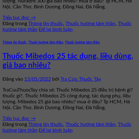
lượng. Nuradre 300 giá bao nhiêu? mua ở đâu? Tp HCM, Hà
Nội, Cần Thơ, Bình Dương, Đồng Nai, Đà Nẵng.
Tiếp tục đọc
→
Đăng trong
Thông tin thuốc
,
Thuốc hướng tâm thần
,
Thuốc
hướng tâm thần
Để lại bình luận
Thông tin thuốc
,
Thuốc hướng tâm thần
,
Thuốc hướng tâm thần
Thuốc Mibedos 25 tác dụng, liều dùng,
giá bao nhiêu?
Đăng vào
13/05/2022
bởi
Tra Cứu Thuốc Tây
TraCuuThuocTay chia sẻ: Thuốc Mibedos 25 điều trị bệnh gì?
thuốc gì?. Thuốc Mibedos 25 công dụng, tác dụng phụ, liều
lượng. Mibedos 25 giá bao nhiêu? mua ở đâu? Tp HCM, Hà
Nội, Cần Thơ, Bình Dương, Đồng Nai, Đà Nẵng.
Tiếp tục đọc
→
Đăng trong
Thông tin thuốc
,
Thuốc hướng tâm thần
,
Thuốc
hướng tâm thần
Để lại bình luận