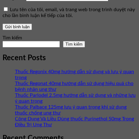
Lưu tên của tôi, email, và trang web trong trình duyệt này
cho lần bình luận kế tiếp của tôi.
Tìm kiếm
Tìm kiếm
Recent Posts
Thuốc Regonix 40mg hướng dẫn sử dụng và lưu ý quan
trọng
Thuốc Regonat 40mg hướng dẫn sử dụng hiệu quả cho
bệnh nhân ung thư
Thuốc Parlodel 2.5mg hướng dẫn sử dụng và những lưu
ý quan trọng
Thuốc Palbace 125mg lưu ý quan trọng khi sử dụng
thuốc chống ung thư
Công Dụng Và Liều Dùng thuốc Purinethol 50mg Trong
Điều Trị Ung Thư
Recent Comments