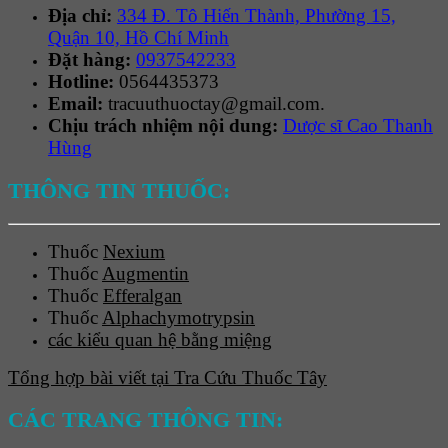
Địa chỉ:
334 Đ. Tô Hiến Thành, Phường 15,
Quận 10, Hồ Chí Minh
Đặt hàng:
0937542233
Hotline:
0564435373
Email:
tracuuthuoctay@gmail.com.
Chịu trách nhiệm nội dung:
Dược sĩ Cao Thanh
Hùng
THÔNG TIN THUỐC:
Thuốc
Nexium
Thuốc
Augmentin
Thuốc
Efferalgan
Thuốc
Alphachymotrypsin
các kiểu quan hệ bằng miệng
Tổng hợp bài viết tại Tra Cứu Thuốc Tây
CÁC TRANG THÔNG TIN: