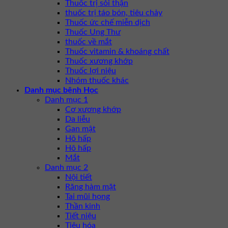
Thuốc trị sỏi thận
thuốc trị táo bón, tiêu chảy
Thuốc ức chế miễn dịch
Thuốc Ung Thư
thuốc về mắt
Thuốc vitamin & khoáng chất
Thuốc xương khớp
Thuốc lợi niệu
Nhóm thuốc khác
Danh mục bệnh Học
Danh mục 1
Cơ xương khớp
Da liễu
Gan mật
Hô hấp
Hô hấp
Mắt
Danh mục 2
Nội tiết
Răng hàm mặt
Tai mũi họng
Thần kinh
Tiết niệu
Tiêu hóa