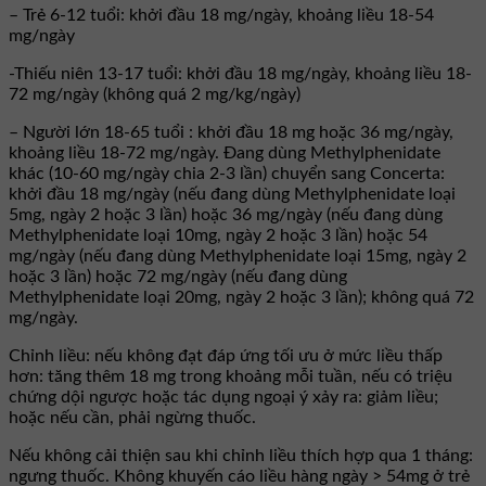
– Trẻ 6-12 tuổi: khởi đầu 18 mg/ngày, khoảng liều 18-54
mg/ngày
-Thiếu niên 13-17 tuổi: khởi đầu 18 mg/ngày, khoảng liều 18-
72 mg/ngày (không quá 2 mg/kg/ngày)
– Người lớn 18-65 tuổi : khởi đầu 18 mg hoặc 36 mg/ngày,
khoảng liều 18-72 mg/ngày. Đang dùng Methylphenidate
khác (10-60 mg/ngày chia 2-3 lần) chuyển sang Concerta:
khởi đầu 18 mg/ngày (nếu đang dùng Methylphenidate loại
5mg, ngày 2 hoặc 3 lần) hoặc 36 mg/ngày (nếu đang dùng
Methylphenidate loại 10mg, ngày 2 hoặc 3 lần) hoặc 54
mg/ngày (nếu đang dùng Methylphenidate loại 15mg, ngày 2
hoặc 3 lần) hoặc 72 mg/ngày (nếu đang dùng
Methylphenidate loại 20mg, ngày 2 hoặc 3 lần); không quá 72
mg/ngày.
Chỉnh liều: nếu không đạt đáp ứng tối ưu ở mức liều thấp
hơn: tăng thêm 18 mg trong khoảng mỗi tuần, nếu có triệu
chứng dội ngược hoặc tác dụng ngoại ý xảy ra: giảm liều;
hoặc nếu cần, phải ngừng thuốc.
Nếu không cải thiện sau khi chỉnh liều thích hợp qua 1 tháng:
ngưng thuốc. Không khuyến cáo liều hàng ngày > 54mg ở trẻ