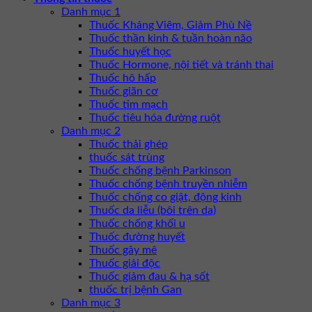
Danh mục 1
Thuốc Kháng Viêm, Giảm Phù Nề
Thuốc thần kinh & tuần hoàn não
Thuốc huyết học
Thuốc Hormone, nội tiết và tránh thai
Thuốc hô hấp
Thuốc giãn cơ
Thuốc tim mạch
Thuốc tiêu hóa đường ruột
Danh mục 2
Thuốc thải ghép
thuốc sát trùng
Thuốc chống bệnh Parkinson
Thuốc chống bệnh truyền nhiễm
Thuốc chống co giật, động kinh
Thuốc da liễu (bôi trên da)
Thuốc chống khối u
Thuốc đường huyết
Thuốc gây mê
Thuốc giải độc
Thuốc giảm đau & hạ sốt
thuốc trị bệnh Gan
Danh mục 3