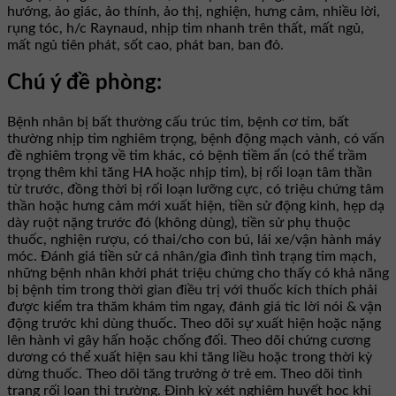
hướng, ảo giác, ảo thính, ảo thị, nghiện, hưng cảm, nhiều lời,
rụng tóc, h/c Raynaud, nhịp tim nhanh trên thất, mất ngủ,
mất ngủ tiên phát, sốt cao, phát ban, ban đỏ.
Chú ý đề phòng:
Bệnh nhân bị bất thường cấu trúc tim, bệnh cơ tim, bất
thường nhịp tim nghiêm trọng, bệnh động mạch vành, có vấn
đề nghiêm trọng về tim khác, có bệnh tiềm ẩn (có thể trầm
trọng thêm khi tăng HA hoặc nhịp tim), bị rối loạn tâm thần
từ trước, đồng thời bị rối loạn lưỡng cực, có triệu chứng tâm
thần hoặc hưng cảm mới xuất hiện, tiền sử động kinh, hẹp dạ
dày ruột nặng trước đó (không dùng), tiền sử phụ thuộc
thuốc, nghiện rượu, có thai/cho con bú, lái xe/vận hành máy
móc. Đánh giá tiền sử cá nhân/gia đình tình trạng tim mạch,
những bệnh nhân khởi phát triệu chứng cho thấy có khả năng
bị bệnh tim trong thời gian điều trị với thuốc kích thích phải
được kiểm tra thăm khám tim ngay, đánh giá tic lời nói & vận
động trước khi dùng thuốc. Theo dõi sự xuất hiện hoặc nặng
lên hành vi gây hấn hoặc chống đối. Theo dõi chứng cương
dương có thể xuất hiện sau khi tăng liều hoặc trong thời kỳ
dừng thuốc. Theo dõi tăng trưởng ở trẻ em. Theo dõi tình
trạng rối loạn thị trường. Định kỳ xét nghiệm huyết học khi