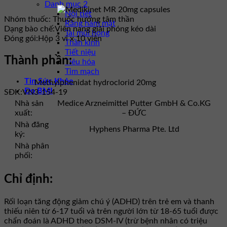
Danh mục 2
Nội tiết
Nhóm thuốc:
Thuốc hướng tâm thần
Răng hàm mặt
Dạng bào chế:
Viên nang giải phóng kéo dài
Tai mũi họng
Đóng gói:
Hộp 3 vỉ x 10 viên
Thần kinh
Tiết niệu
Thành phần:
Tiêu hóa
Tim mạch
Tin Sức Khỏe
Methylphenidat hydroclorid 20mg
Đo BMI
SĐK:
VN3-154-19
Nhà sản
Medice Arzneimittel Putter GmbH & Co.KG
xuất:
– ĐỨC
Nhà đăng
Hyphens Pharma Pte. Ltd
ký:
Nhà phân
phối:
Chỉ định:
Rối loạn tăng động giảm chú ý (ADHD) trên trẻ em và thanh
thiếu niên từ 6-17 tuổi và trên người lớn từ 18-65 tuổi được
chẩn đoán là ADHD theo DSM-IV (trừ bệnh nhân có triệu