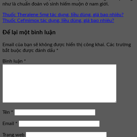
như là chuẩn đoán vô sinh hiếm muộn ở nam giới.
Thuốc Theralene 5mg tác dụng, liều dùng, giá bao nhiêu?
Thuốc Cefmimox tác dụng, liều dùng, giá bao nhiêu?
Để lại một bình luận
Email của bạn sẽ không được hiển thị công khai.
Các trường
bắt buộc được đánh dấu
*
Bình luận
*
Tên
*
Email
*
Trang web