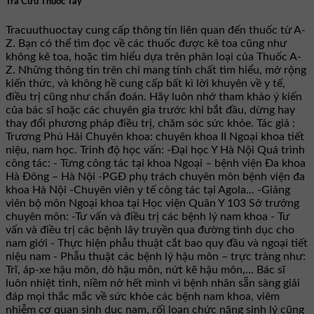
Tra Cứu Thuốc Tây
Tracuuthuoctay cung cấp thông tin liên quan đến thuốc từ A-
Z. Bạn có thể tìm đọc về các thuốc được kê toa cũng như
không kê toa, hoặc tìm hiểu dựa trên phân loại của Thuốc A-
Z. Những thông tin trên chỉ mang tính chất tìm hiểu, mở rộng
kiến thức, và không hề cung cấp bất kì lời khuyên về y tế,
điều trị cũng như chẩn đoán. Hãy luôn nhớ tham khảo ý kiến
của bác sĩ hoặc các chuyên gia trước khi bắt đầu, dừng hay
thay đổi phương pháp điều trị, chăm sóc sức khỏe. Tác giả :
Trương Phú Hải Chuyên khoa: chuyên khoa II Ngoại khoa tiết
niệu, nam học. Trình độ học vấn: -Đại học Y Hà Nội Quá trình
công tác: - Từng công tác tại khoa Ngoại – bệnh viện Đa khoa
Hà Đông – Hà Nội -PGĐ phụ trách chuyên môn bệnh viện đa
khoa Hà Nội -Chuyên viên y tế công tác tại Agola... -Giảng
viên bộ môn Ngoại khoa tại Học viện Quân Y 103 Sở trưởng
chuyên môn: -Tư vấn và điều trị các bệnh lý nam khoa - Tư
vấn và điều trị các bệnh lây truyền qua đường tình dục cho
nam giới - Thực hiện phẫu thuật cắt bao quy đầu và ngoại tiết
niệu nam - Phẫu thuật các bệnh lý hậu môn – trực tràng như:
Trĩ, áp-xe hậu môn, dò hậu môn, nứt kẽ hậu môn,... Bác sĩ
luôn nhiệt tình, niềm nở hết mình vì bệnh nhân sẵn sàng giải
đáp mọi thắc mắc về sức khỏe các bệnh nam khoa, viêm
nhiễm cơ quan sinh dục nam, rối loạn chức năng sinh lý cũng