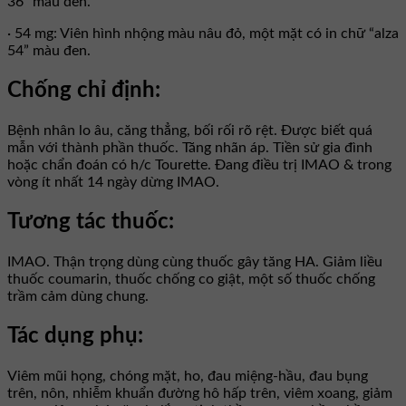
36” màu đen.
· 54 mg: Viên hình nhộng màu nâu đỏ, một mặt có in chữ “alza
54” màu đen.
Chống chỉ định:
Bệnh nhân lo âu, căng thẳng, bối rối rõ rệt. Được biết quá
mẫn với thành phần thuốc. Tăng nhãn áp. Tiền sử gia đình
hoặc chẩn đoán có h/c Tourette. Đang điều trị IMAO & trong
vòng ít nhất 14 ngày dừng IMAO.
Tương tác thuốc:
IMAO. Thận trọng dùng cùng thuốc gây tăng HA. Giảm liều
thuốc coumarin, thuốc chống co giật, một số thuốc chống
trầm cảm dùng chung.
Tác dụng phụ:
Viêm mũi họng, chóng mặt, ho, đau miệng-hầu, đau bụng
trên, nôn, nhiễm khuẩn đường hô hấp trên, viêm xoang, giảm