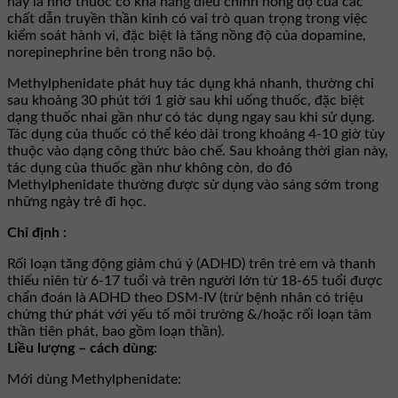
này là nhờ thuốc có khả năng điều chỉnh nồng độ của các
chất dẫn truyền thần kinh có vai trò quan trọng trong việc
kiểm soát hành vi, đặc biệt là tăng nồng độ của dopamine,
norepinephrine bên trong não bộ.
Methylphenidate phát huy tác dụng khá nhanh, thường chỉ
sau khoảng 30 phút tới 1 giờ sau khi uống thuốc, đặc biệt
dạng thuốc nhai gần như có tác dụng ngay sau khi sử dụng.
Tác dụng của thuốc có thể kéo dài trong khoảng 4-10 giờ tùy
thuộc vào dạng công thức bào chế. Sau khoảng thời gian này,
tác dụng của thuốc gần như không còn, do đó
Methylphenidate thường được sử dụng vào sáng sớm trong
những ngày trẻ đi học.
Chỉ định :
Rối loạn tăng động giảm chú ý (ADHD) trên trẻ em và thanh
thiếu niên từ 6-17 tuổi và trên người lớn từ 18-65 tuổi được
chẩn đoán là ADHD theo DSM-IV (trừ bệnh nhân có triệu
chứng thứ phát với yếu tố môi trường &/hoặc rối loạn tâm
thần tiên phát, bao gồm loạn thần).
Liều lượng – cách dùng:
Mới dùng Methylphenidate: