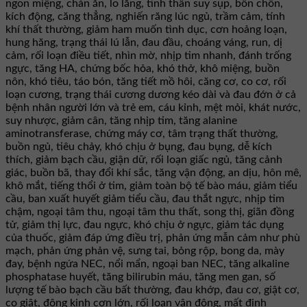
ngon miệng, chán ăn, lo lắng, tinh thần suy sụp, bồn chồn,
kích động, căng thẳng, nghiến răng lúc ngủ, trầm cảm, tính
khí thất thường, giảm ham muốn tình dục, cơn hoảng loạn,
hung hăng, trạng thái lú lẫn, đau đầu, choáng váng, run, dị
cảm, rối loạn điều tiết, nhìn mờ, nhịp tim nhanh, đánh trống
ngực, tăng HA, chứng bốc hỏa, khó thở, khô miệng, buồn
nôn, khó tiêu, táo bón, tăng tiết mồ hôi, căng cơ, co cơ, rối
loạn cương, trạng thái cương dương kéo dài và đau đớn ở cả
bệnh nhân người lớn và trẻ em, cáu kỉnh, mệt mỏi, khát nước,
suy nhược, giảm cân, tăng nhịp tim, tăng alanine
aminotransferase, chứng máy cơ, tâm trạng thất thường,
buồn ngủ, tiêu chảy, khó chịu ở bụng, đau bụng, dễ kích
thích, giảm bạch cầu, giận dữ, rối loạn giấc ngủ, tăng cảnh
giác, buồn bã, thay đổi khí sắc, tăng vận động, an dịu, hôn mê,
khô mắt, tiếng thổi ở tim, giảm toàn bộ tế bào máu, giảm tiểu
cầu, ban xuất huyết giảm tiểu cầu, đau thắt ngực, nhịp tim
chậm, ngoại tâm thu, ngoại tâm thu thất, song thị, giãn đồng
tử, giảm thị lực, đau ngực, khó chịu ở ngực, giảm tác dụng
của thuốc, giảm đáp ứng điều trị, phản ứng mẫn cảm như phù
mạch, phản ứng phản vệ, sưng tai, bỏng rộp, bong da, mày
đay, bệnh ngứa NEC, nổi mẩn, ngoại ban NEC, tăng alkaline
phosphatase huyết, tăng bilirubin máu, tăng men gan, số
lượng tế bào bạch cầu bất thường, đau khớp, đau cơ, giật cơ,
co giật, động kinh cơn lớn, rối loạn vận động, mất định