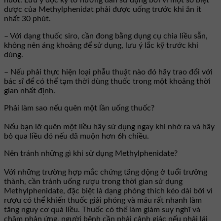
nuốt. Lưu ý đọc kỹ tờ hướng dẫn sử dụng bởi vì một số biệt
dược của Methylphenidat phải được uống trước khi ăn ít
nhất 30 phút.
– Với dạng thuốc siro, cần đong bằng dụng cụ chia liều sẵn,
không nên áng khoảng để sử dụng, lưu ý lắc kỹ trước khi
dùng.
– Nếu phải thực hiện loại phẫu thuật nào đó hãy trao đổi với
bác sĩ để có thể tạm thời dùng thuốc trong một khoảng thời
gian nhất định.
Phải làm sao nếu quên một lần uống thuốc?
Nếu bạn lỡ quên một liều hãy sử dụng ngay khi nhớ ra và hãy
bỏ qua liều đó nếu đã muộn hơn 6h chiều.
Nên tránh những gì khi sử dụng Methylphenidate?
Với những trường hợp mắc chứng tăng động ở tuổi trưởng
thành, cần tránh uống rượu trong thời gian sử dụng
Methylphenidate, đặc biệt là dạng phóng thích kéo dài bởi vì
rượu có thể khiến thuốc giải phóng và máu rất nhanh làm
tăng nguy cơ quá liều. Thuốc có thể làm giảm suy nghĩ và
chậm phản ứng, người bệnh cần phải cảnh giác nếu phải lái