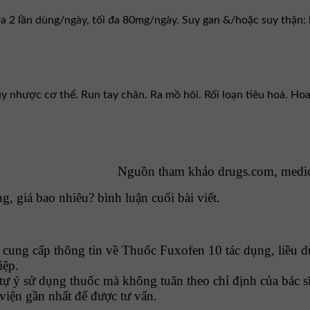
 ra 2 lần dùng/ngày, tối đa 80mg/ngày. Suy gan &/hoặc suy thận:
uy nhược cơ thể. Run tay chân. Ra mồ hôi. Rối loạn tiêu hoá. H
Nguồn tham khảo drugs.com, medi
, giá bao nhiêu? bình luận cuối bài viết.
ng cấp thông tin về Thuốc Fuxofen 10 tác dụng, liều d
iệp.
tự ý sử dụng thuốc mà không tuân theo chỉ định của bác sĩ
viện gần nhất để được tư vấn.