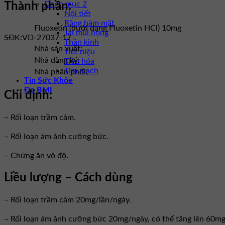
Danh mục 2
Thành phần:
Nội tiết
Răng hàm mặt
Fluoxetin (dưới dạng Fluoxetin HCl) 10mg
Tai mũi họng
SĐK:
VD-27037-17
Thần kinh
Nhà sản xuất:
Tiết niệu
Nhà đăng ký:
Tiêu hóa
Tim mạch
Nhà phân phối:
Tin Sức Khỏe
Đo BMI
Chỉ định:
– Rối loạn trầm cảm.
– Rối loạn ám ảnh cưỡng bức.
– Chứng ăn vô độ.
Liều lượng – Cách dùng
– Rối loạn trầm cảm 20mg/lần/ngày.
– Rối loạn ám ảnh cưỡng bức 20mg/ngày, có thể tăng lên 60mg