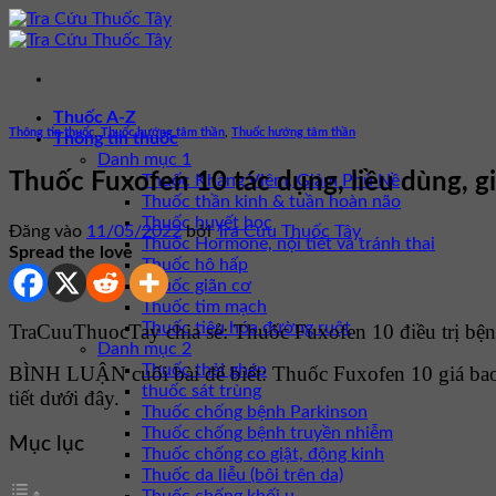
Bỏ
qua
nội
dung
Thuốc A-Z
Thông tin thuốc
,
Thuốc hướng tâm thần
,
Thuốc hướng tâm thần
Thông tin thuốc
Danh mục 1
Thuốc Fuxofen 10 tác dụng, liều dùng, g
Thuốc Kháng Viêm, Giảm Phù Nề
Thuốc thần kinh & tuần hoàn não
Thuốc huyết học
Đăng vào
11/05/2022
bởi
Tra Cứu Thuốc Tây
Thuốc Hormone, nội tiết và tránh thai
Spread the love
Thuốc hô hấp
Thuốc giãn cơ
Thuốc tim mạch
Thuốc tiêu hóa đường ruột
TraCuuThuocTay chia sẻ: Thuốc Fuxofen 10 điều trị bệnh
Danh mục 2
Thuốc thải ghép
BÌNH LUẬN cuối bài để biết: Thuốc Fuxofen 10 giá ba
thuốc sát trùng
tiết dưới đây.
Thuốc chống bệnh Parkinson
Thuốc chống bệnh truyền nhiễm
Mục lục
Thuốc chống co giật, động kinh
Thuốc da liễu (bôi trên da)