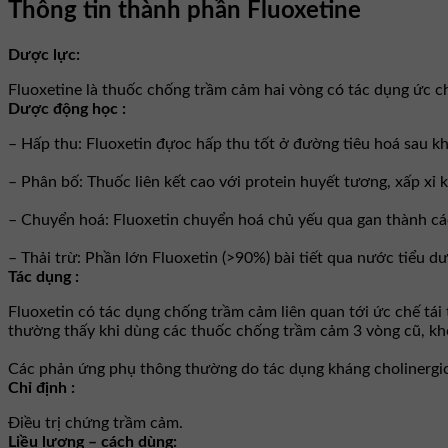
Thông tin thành phần Fluoxetine
Dược lực:
Fluoxetine là thuốc chống trầm cảm hai vòng có tác dụng ức ch
Dược động học :
– Hấp thu: Fluoxetin đựoc hấp thu tốt ở đường tiêu hoá sau 
– Phân bố: Thuốc liên kết cao với protein huyết tương, xấp xỉ
– Chuyển hoá: Fluoxetin chuyển hoá chủ yếu qua gan thành các
– Thải trừ: Phần lớn Fluoxetin (>90%) bài tiết qua nước tiểu 
Tác dụng :
Fluoxetin có tác dụng chống trầm cảm liên quan tới ức chế tái
thường thấy khi dùng các thuốc chống trầm cảm 3 vòng cũ, khô
Các phản ứng phụ thông thường do tác dụng kháng cholinergic,
Chỉ định :
Ðiều trị chứng trầm cảm.
Liều lượng – cách dùng: