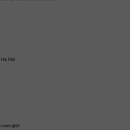
– Hà Nội
o nam giới