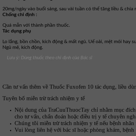
20mg/ngày vào buổi sáng, sau vài tuần có thể tăng liều & chia
Chống chỉ định :
Quá mẫn với thành phần thuốc.
Tác dụng phụ
Lo lắng, bồn chồn, kích động & mất ngủ. Uể oải, mệt mỏi hay s
Ngủ mê, kích động.
Lưu ý: Dùng thuốc theo chỉ định của Bác sĩ
Cần tư vấn thêm về Thuốc Fuxofen 10 tác dụng, liều dùng
Tuyên bố miễn trừ trách nhiệm y tế
Nội dung của TraCuuThuocTay chỉ nhằm mục đích cu
cho tư vấn, chẩn đoán hoặc điều trị y tế chuyên ngh
Chúng tôi miễn trừ trách nhiệm y tế nếu bệnh nhân 
Vui lòng liên hệ với bác sĩ hoặc phòng khám, bệnh 