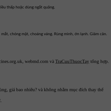
 liều thấp hoặc dùng ngắt quãng.
oa mắt, chóng mặt, choáng váng. Rùng mình, ớn lạnh. Giảm cân.
cines.org.uk, webmd.com và
TraCuuThuocTay
tổng hợp.
ùng, giá bao nhiêu? và không nhằm mục đích thay thế
.