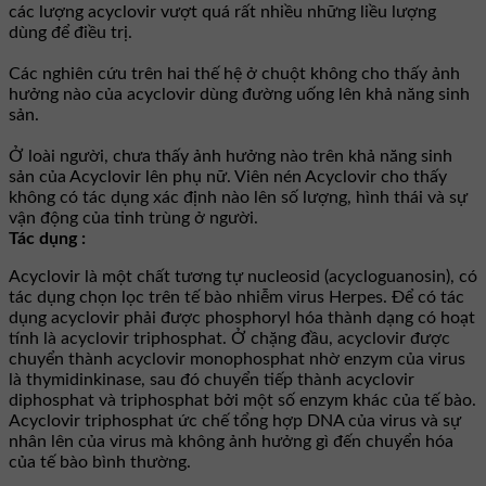
các lượng acyclovir vượt quá rất nhiều những liều lượng
dùng để điều trị.
Các nghiên cứu trên hai thế hệ ở chuột không cho thấy ảnh
hưởng nào của acyclovir dùng đường uống lên khả năng sinh
sản.
Ở loài người, chưa thấy ảnh hưởng nào trên khả năng sinh
sản của Acyclovir lên phụ nữ. Viên nén Acyclovir cho thấy
không có tác dụng xác định nào lên số lượng, hình thái và sự
vận động của tinh trùng ở người.
Tác dụng :
Acyclovir là một chất tương tự nucleosid (acycloguanosin), có
tác dụng chọn lọc trên tế bào nhiễm virus Herpes. Ðể có tác
dụng acyclovir phải được phosphoryl hóa thành dạng có hoạt
tính là acyclovir triphosphat. Ở chặng đầu, acyclovir được
chuyển thành acyclovir monophosphat nhờ enzym của virus
là thymidinkinase, sau đó chuyển tiếp thành acyclovir
diphosphat và triphosphat bởi một số enzym khác của tế bào.
Acyclovir triphosphat ức chế tổng hợp DNA của virus và sự
nhân lên của virus mà không ảnh hưởng gì đến chuyển hóa
của tế bào bình thường.