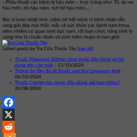
- Phẫu thuật các bệnh lý hậu môn – trực tràng như: Trĩ, áp-xe
hậu môn, dò hậu môn, nứt kẽ hậu môn,...
Bác sĩ luôn nhiệt tình, niềm nở hết mình vì bệnh nhân sẵn
sàng giải đáp mọi thắc mắc về sức khỏe các bệnh nam khoa,
viêm nhiễm cơ quan sinh dục nam, rối loạn chức năng sinh lý
cũng như là chuẩn đoán vô sinh hiếm muộn ở nam giới.
Latest posts by Tra Cứu Thuốc Tây
(
see all
)
Thuốc Plaquenil 200mg công dụng, liều dùng và tác
dụng phụ cần biết
- 13/10/2024
Thông tin đầy đủ về thuốc ung thư Lenvaxen 4mg
-
06/10/2024
Thuốc Cetrigy tác dụng, liều dùng, giá bao nhiêu?
-
26/08/2024