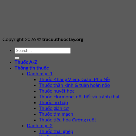
Copyright 2026 ©
tracuuthuoctay.org
Thuốc A-Z
Thông tin thuốc
Danh mục 1
Thuốc Kháng Viêm, Giảm Phù Nề
Thuốc thần kinh & tuần hoàn não
Thuốc huyết học
Thuốc Hormone, nội tiết và tránh thai
Thuốc hô hấp
Thuốc giãn cơ
Thuốc tim mạch
Thuốc tiêu hóa đường ruột
Danh mục 2
Thuốc thải ghép