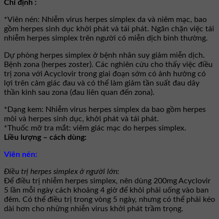
Chỉ định :
*Viên nén: Nhiễm virus herpes simplex da và niêm mạc, bao
gồm herpes sinh dục khởi phát và tái phát. Ngăn chặn việc tái
nhiễm herpes simplex trên người có miễn dịch bình thường.
Dự phòng herpes simplex ở bệnh nhân suy giảm miễn dịch.
Bệnh zona (herpes zoster). Các nghiên cứu cho thấy việc điều
trị zona với Acyclovir trong giai đoạn sớm có ảnh hưởng có
lợi trên cảm giác đau và có thể làm giảm tần suất đau dây
thần kinh sau zona (đau liên quan đến zona).
*Dạng kem: Nhiễm virus herpes simplex da bao gồm herpes
môi và herpes sinh dục, khởi phát và tái phát.
*Thuốc mỡ tra mắt: viêm giác mạc do herpes simplex.
Liều lượng – cách dùng:
Viên nén:
Ðiều trị herpes simplex ở người lớn:
Để điều trị nhiễm herpes simplex, nên dùng 200mg Acyclovir
5 lần mỗi ngày cách khoảng 4 giờ để khỏi phải uống vào ban
đêm. Có thể điều trị trong vòng 5 ngày, nhưng có thể phải kéo
dài hơn cho những nhiễn virus khởi phát trầm trọng.