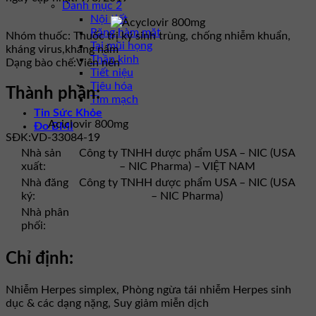
Danh mục 2
Nội tiết
Răng hàm mặt
Nhóm thuốc:
Thuốc trị ký sinh trùng, chống nhiễm khuẩn,
Tai mũi họng
kháng virus,kháng nấm
Thần kinh
Dạng bào chế:
Viên nén
Tiết niệu
Tiêu hóa
Thành phần:
Tim mạch
Tin Sức Khỏe
Aciclovir 800mg
Đo BMI
SĐK:
VD-33084-19
Nhà sản
Công ty TNHH dược phẩm USA – NIC (USA
xuất:
– NIC Pharma) – VIỆT NAM
Nhà đăng
Công ty TNHH dược phẩm USA – NIC (USA
ký:
– NIC Pharma)
Nhà phân
phối:
Chỉ định:
Nhiễm Herpes simplex, Phòng ngừa tái nhiễm Herpes sinh
dục & các dạng nặng, Suy giảm miễn dịch