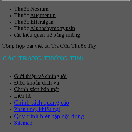
Thuốc
Nexium
Thuốc
Augmentin
Thuốc
Efferalgan
Thuốc
Alphachymotrypsin
các kiểu quan hệ bằng miệng
Tổng hợp bài viết tại Tra Cứu Thuốc Tây
CÁC TRANG THÔNG TIN:
Giới thiệu về chúng tôi
Điều khoản dịch vụ
Chính sách bảo mật
Liên hệ
Chính sách quảng cáo
Phản ứng, khiếu nại
Quy trình biên tập nội dung
Sitemap