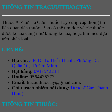
THÔNG TIN TRACUUTHUOCTAY:
Thuốc A-Z từ Tra Cứu Thuốc Tây cung cấp thông tin
liên quan đến thuốc. Bạn có thể tìm đọc về các thuốc
được kê toa cũng như không kê toa, hoặc tìm hiểu dựa
trên phân loại.
LIÊN HỆ:
Địa chỉ:
334 Đ. Tô Hiến Thành, Phường 15,
Quận 10, Hồ Chí Minh
Đặt hàng:
0937542233
Hotline:
0564435373
Email:
tracuuthuoctay@gmail.com.
Chịu trách nhiệm nội dung:
Dược sĩ Cao Thanh
Hùng
THÔNG TIN THUỐC: