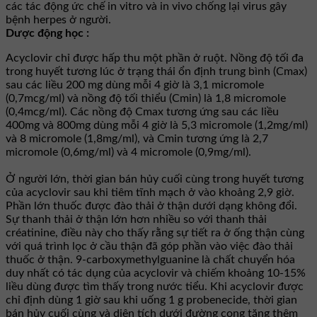
các tác động ức chế in vitro và in vivo chống lại virus gây
bệnh herpes ở người.
Dược động học :
Acyclovir chỉ được hấp thu một phần ở ruột. Nồng độ tối đa
trong huyết tương lúc ở trạng thái ổn định trung bình (Cmax)
sau các liều 200 mg dùng mỗi 4 giờ là 3,1 micromole
(0,7mcg/ml) và nồng độ tối thiểu (Cmin) là 1,8 micromole
(0,4mcg/ml). Các nồng độ Cmax tương ứng sau các liều
400mg và 800mg dùng mỗi 4 giờ là 5,3 micromole (1,2mg/ml)
và 8 micromole (1,8mg/ml), và Cmin tương ứng là 2,7
micromole (0,6mg/ml) và 4 micromole (0,9mg/ml).
Ở người lớn, thời gian bán hủy cuối cùng trong huyết tương
của acyclovir sau khi tiêm tĩnh mạch ở vào khoảng 2,9 giờ.
Phần lớn thuốc được đào thải ở thận dưới dạng không đổi.
Sự thanh thải ở thận lớn hơn nhiều so với thanh thải
créatinine, điều này cho thấy rằng sự tiết ra ở ống thận cùng
với quá trình lọc ở cầu thận đã góp phần vào việc đào thải
thuốc ở thận. 9-carboxymethylguanine là chất chuyển hóa
duy nhất có tác dụng của acyclovir và chiếm khoảng 10-15%
liều dùng được tìm thấy trong nước tiểu. Khi acyclovir được
chỉ định dùng 1 giờ sau khi uống 1 g probenecide, thời gian
bán hủy cuối cùng và diện tích dưới đường cong tăng thêm