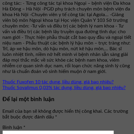
công tác: - Từng công tác tại khoa Ngoại – bệnh viện Đa khoa
Hà Đông – Hà Nội -PGĐ phụ trách chuyên môn bệnh viện đa
khoa Hà Nội -Chuyên viên y tế công tác tại Agola... -Giảng
viên bộ môn Ngoại khoa tại Học viện Quân Y 103 Sở trưởng
chuyên môn: -Tư vấn và điều trị các bệnh lý nam khoa - Tư
vấn và điều trị các bệnh lây truyền qua đường tình dục cho
nam giới - Thực hiện phẫu thuật cắt bao quy đầu và ngoại tiết
niệu nam - Phẫu thuật các bệnh lý hậu môn – trực tràng như:
Trĩ, áp-xe hậu môn, dò hậu môn, nứt kẽ hậu môn,... Bác sĩ
luôn nhiệt tình, niềm nở hết mình vì bệnh nhân sẵn sàng giải
đáp mọi thắc mắc về sức khỏe các bệnh nam khoa, viêm
nhiễm cơ quan sinh dục nam, rối loạn chức năng sinh lý cũng
như là chuẩn đoán vô sinh hiếm muộn ở nam giới.
Thuốc Fuxofen 10 tác dụng, liều dùng, giá bao nhiêu?
Thuốc Sovalimus 0,03% tác dụng, liều dùng, giá bao nhiêu?
Để lại một bình luận
Email của bạn sẽ không được hiển thị công khai.
Các trường
bắt buộc được đánh dấu
*
Bình luận
*