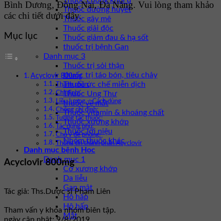
Thuốc chống khối u
Bình Dương, Đồng Nai, Đà Nẵng. Vui lòng tham khảo
Thuốc đường huyết
các chi tiết dưới đây.
Thuốc gây mê
Thuốc giải độc
Mục lục
Thuốc giảm đau & hạ sốt
thuốc trị bệnh Gan
Danh mục 3
Thuốc trị sỏi thận
thuốc trị táo bón, tiêu chảy
Acyclovir 800mg
Thuốc ức chế miễn dịch
Thành phần:
Thuốc Ung Thư
Chỉ định:
Liều lượng – Cách dùng
thuốc về mắt
Chống chỉ định:
Thuốc vitamin & khoáng chất
Tương tác thuốc:
Thuốc xương khớp
Tác dụng phụ:
Thuốc lợi niệu
Chú ý đề phòng:
Nhóm thuốc khác
Thông tin thành phần Acyclovir
Danh mục bệnh Học
Danh mục 1
Acyclovir 800mg
Cơ xương khớp
Da liễu
Gan mật
Tác giả: Ths.Dược sĩ Phạm Liên
Hô hấp
Hô hấp
Tham vấn y khoa nhóm biên tập.
Mắt
ngày cập nhật: 9/8/2019