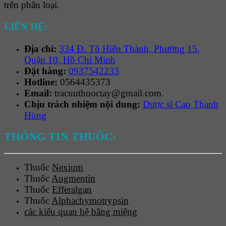
trên phân loại.
LIÊN HỆ:
Địa chỉ:
334 Đ. Tô Hiến Thành, Phường 15,
Quận 10, Hồ Chí Minh
Đặt hàng:
0937542233
Hotline:
0564435373
Email:
tracuuthuoctay@gmail.com.
Chịu trách nhiệm nội dung:
Dược sĩ Cao Thanh
Hùng
THÔNG TIN THUỐC:
Thuốc
Nexium
Thuốc
Augmentin
Thuốc
Efferalgan
Thuốc
Alphachymotrypsin
các kiểu quan hệ bằng miệng