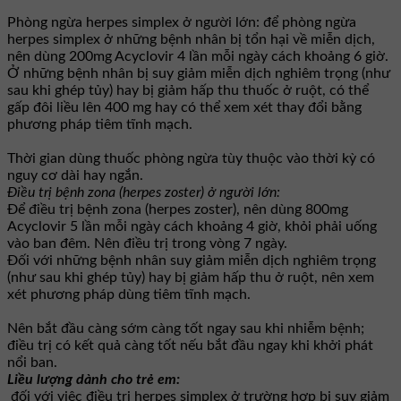
Phòng ngừa herpes simplex ở người lớn: để phòng ngừa
herpes simplex ở những bệnh nhân bị tổn hại về miễn dịch,
nên dùng 200mg Acyclovir 4 lần mỗi ngày cách khoảng 6 giờ.
Ở những bệnh nhân bị suy giảm miễn dịch nghiêm trọng (như
sau khi ghép tủy) hay bị giảm hấp thu thuốc ở ruột, có thể
gấp đôi liều lên 400 mg hay có thể xem xét thay đổi bằng
phương pháp tiêm tĩnh mạch.
Thời gian dùng thuốc phòng ngừa tùy thuộc vào thời kỳ có
nguy cơ dài hay ngắn.
Ðiều trị bệnh zona (herpes zoster) ở người lớn:
Để điều trị bệnh zona (herpes zoster), nên dùng 800mg
Acyclovir 5 lần mỗi ngày cách khoảng 4 giờ, khỏi phải uống
vào ban đêm. Nên điều trị trong vòng 7 ngày.
Ðối với những bệnh nhân suy giảm miễn dịch nghiêm trọng
(như sau khi ghép tủy) hay bị giảm hấp thu ở ruột, nên xem
xét phương pháp dùng tiêm tĩnh mạch.
Nên bắt đầu càng sớm càng tốt ngay sau khi nhiễm bệnh;
điều trị có kết quả càng tốt nếu bắt đầu ngay khi khởi phát
nổi ban.
Liều lượng dành cho trẻ em:
đối với việc điều trị herpes simplex ở trường hợp bị suy giảm