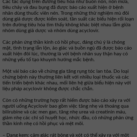
Các tác dụng trên đường tiêu hóa như buồn nôn, nôn mửa,
tiêu chảy và đau bụng đã được báo cáo xuất hiện ở bệnh
nhân dùng thuốc viên nén. Trong những thử nghiệm mù đôi
dùng giả dược được kiểm soát, tần suất các biểu hiện rối loạn
trên đường tiêu hóa tìm thấy không khác biệt nhau lắm giữa
nhóm dùng giả dược và nhóm dùng acyclovir.
Các phản ứng thần kinh có hồi phục, đáng chú ý là chóng
mặt, tình trạng lẫn lộn, ảo giác và buồn ngủ đã được báo cáo
xuất hiện đôi lúc, thường là với bệnh nhân suy thận hay có
những yếu tố tạo khuynh hướng mắc bệnh.
Một vài báo cáo về chứng gia tăng rụng tóc lan tỏa. Do loại
chứng bệnh này thường liên kết với nhiều loại thuốc và các
tiến triển bệnh khác nhau, mối liên hệ giữa biểu hiện này với
liệu pháp acyclovir không được chắc chắn.
Còn có những trường hợp rất hiếm được báo cáo xảy ra với
người uống Acyclovir bao gồm việc tăng nhẹ và thoáng qua
bilirubine và các men gan, tăng nhẹ urea và creatinin máu,
giảm nhẹ các chỉ số huyết học, nhức đầu, có những phản ứng
thần kinh nhẹ có hồi phục và mệt mõi.
– Dạng kem: cảm giác rát bỏng và xót có thể xảy ra với một