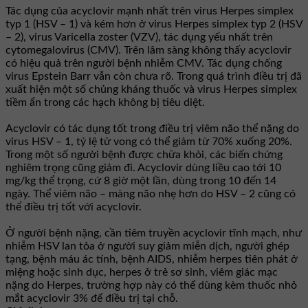
Tác dụng của acyclovir mạnh nhất trên virus Herpes simplex
typ 1 (HSV – 1) và kém hơn ở virus Herpes simplex typ 2 (HSV
– 2), virus Varicella zoster (VZV), tác dụng yếu nhất trên
cytomegalovirus (CMV). Trên lâm sàng không thấy acyclovir
có hiệu quả trên người bệnh nhiễm CMV. Tác dụng chống
virus Epstein Barr vẫn còn chưa rõ. Trong quá trình điều trị đã
xuất hiện một số chủng kháng thuốc và virus Herpes simplex
tiềm ẩn trong các hạch không bị tiêu diệt.
Acyclovir có tác dụng tốt trong điều trị viêm não thể nặng do
virus HSV – 1, tỷ lệ tử vong có thể giảm từ 70% xuống 20%.
Trong một số người bệnh được chữa khỏi, các biến chứng
nghiêm trọng cũng giảm đi. Acyclovir dùng liều cao tới 10
mg/kg thể trọng, cứ 8 giờ một lần, dùng trong 10 đến 14
ngày. Thể viêm não – màng não nhẹ hơn do HSV – 2 cũng có
thể điều trị tốt với acyclovir.
Ở người bệnh nặng, cần tiêm truyền acyclovir tĩnh mạch, như
nhiễm HSV lan tỏa ở người suy giảm miễn dịch, người ghép
tạng, bệnh máu ác tính, bệnh AIDS, nhiễm herpes tiên phát ở
miệng hoặc sinh dục, herpes ở trẻ sơ sinh, viêm giác mạc
nặng do Herpes, trường hợp này có thể dùng kèm thuốc nhỏ
mắt acyclovir 3% để điều trị tại chỗ.