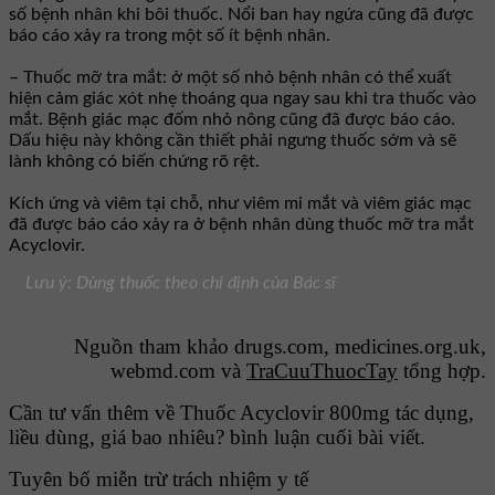
số bệnh nhân khi bôi thuốc. Nổi ban hay ngứa cũng đã được
báo cáo xảy ra trong một số ít bệnh nhân.
– Thuốc mỡ tra mắt: ở một số nhỏ bệnh nhân có thể xuất
hiện cảm giác xót nhẹ thoáng qua ngay sau khi tra thuốc vào
mắt. Bệnh giác mạc đốm nhỏ nông cũng đã được báo cáo.
Dấu hiệu này không cần thiết phải ngưng thuốc sớm và sẽ
lành không có biến chứng rõ rệt.
Kích ứng và viêm tại chỗ, như viêm mi mắt và viêm giác mạc
đã được báo cáo xảy ra ở bệnh nhân dùng thuốc mỡ tra mắt
Acyclovir.
Lưu ý: Dùng thuốc theo chỉ định của Bác sĩ
Nguồn tham khảo drugs.com, medicines.org.uk,
webmd.com và
TraCuuThuocTay
tổng hợp.
Cần tư vấn thêm về Thuốc Acyclovir 800mg tác dụng,
liều dùng, giá bao nhiêu? bình luận cuối bài viết.
Tuyên bố miễn trừ trách nhiệm y tế