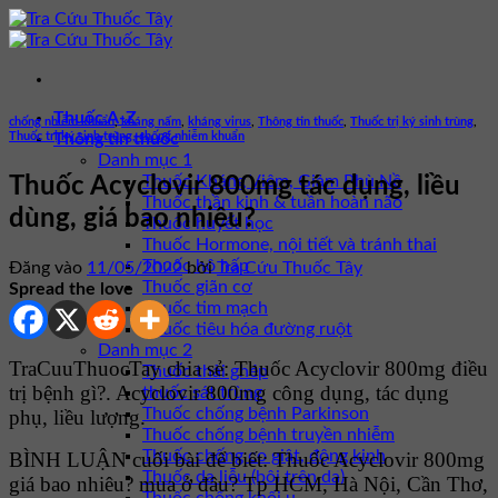
Bỏ
qua
nội
dung
Thuốc A-Z
chống nhiễm khuẩn
,
kháng nấm
,
kháng virus
,
Thông tin thuốc
,
Thuốc trị ký sinh trùng
,
Thuốc trị ký sinh trùng, chống nhiễm khuẩn
Thông tin thuốc
Danh mục 1
Thuốc Kháng Viêm, Giảm Phù Nề
Thuốc Acyclovir 800mg tác dụng, liều
Thuốc thần kinh & tuần hoàn não
dùng, giá bao nhiêu?
Thuốc huyết học
Thuốc Hormone, nội tiết và tránh thai
Thuốc hô hấp
Đăng vào
11/05/2022
bởi
Tra Cứu Thuốc Tây
Thuốc giãn cơ
Spread the love
Thuốc tim mạch
Thuốc tiêu hóa đường ruột
Danh mục 2
TraCuuThuocTay chia sẻ: Thuốc Acyclovir 800mg điều
Thuốc thải ghép
trị bệnh gì?. Acyclovir 800mg công dụng, tác dụng
thuốc sát trùng
Thuốc chống bệnh Parkinson
phụ, liều lượng.
Thuốc chống bệnh truyền nhiễm
Thuốc chống co giật, động kinh
BÌNH LUẬN cuối bài để biết: Thuốc Acyclovir 800mg
Thuốc da liễu (bôi trên da)
giá bao nhiêu? mua ở đâu? Tp HCM, Hà Nội, Cần Thơ,