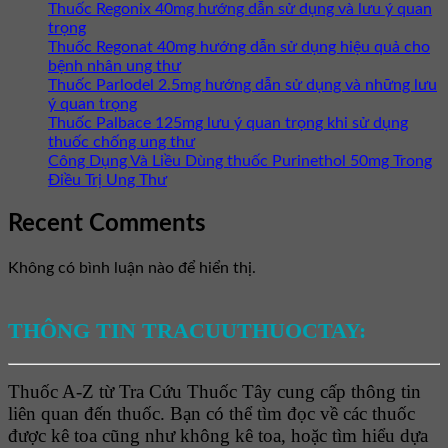
Thuốc Regonix 40mg hướng dẫn sử dụng và lưu ý quan
trọng
Thuốc Regonat 40mg hướng dẫn sử dụng hiệu quả cho
bệnh nhân ung thư
Thuốc Parlodel 2.5mg hướng dẫn sử dụng và những lưu
ý quan trọng
Thuốc Palbace 125mg lưu ý quan trọng khi sử dụng
thuốc chống ung thư
Công Dụng Và Liều Dùng thuốc Purinethol 50mg Trong
Điều Trị Ung Thư
Recent Comments
Không có bình luận nào để hiển thị.
THÔNG TIN TRACUUTHUOCTAY:
Thuốc A-Z từ Tra Cứu Thuốc Tây cung cấp thông tin
liên quan đến thuốc. Bạn có thể tìm đọc về các thuốc
được kê toa cũng như không kê toa, hoặc tìm hiểu dựa