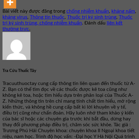
Bài viết này được đăng trong
chống nhiễm khuẩn
,
kháng nấm
,
kháng virus
,
Thông tin thuốc
,
Thuốc trị ký sinh trùng
,
Thuốc
trị ký sinh trùng, chống nhiễm khuẩn
. Đánh dấu
liên kết
thường trực
.
Tra Cứu Thuốc Tây
Tracuuthuoctay cung cấp thông tin liên quan đến thuốc từ A-
Z. Bạn có thể tìm đọc về các thuốc được kê toa cũng như
không kê toa, hoặc tìm hiểu dựa trên phân loại của Thuốc A-
Z. Những thông tin trên chỉ mang tính chất tìm hiểu, mở rộng
kiến thức, và không hề cung cấp bất kì lời khuyên về y tế,
điều trị cũng như chẩn đoán. Hãy luôn nhớ tham khảo ý kiến
của bác sĩ hoặc các chuyên gia trước khi bắt đầu, dừng hay
thay đổi phương pháp điều trị, chăm sóc sức khỏe. Tác giả :
Trương Phú Hải Chuyên khoa: chuyên khoa II Ngoại khoa tiết
niệu, nam học. Trình độ học vấn: -Đại học Y Hà Nội Quá trình