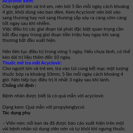
Acyclovir kem:
Cho người lớn và trẻ em, nên bôi 5 lần mỗi ngày cách khoảng
4 giờ, khỏi dùng vào ban đêm. Kem Acyclovir nên bôi vào
sang thương hay nơi sang thương sắp xảy ra càng sớm càng
tốt ngay sau khi nhiễm.
Việc điều trị các giai đoạn tái phát đặc biệt quan trọng cần
bắt đầu ngay trong giai đoạn tiền triệu hay ngay khi sang
thương bắt đầu xuất hiện.
Nên liên tục điều trị trong vòng 5 ngày. Nếu chưa lành, có thể
kéo dài trị liệu thêm đến 10 ngày.
Thuốc mỡ tra mắt Acyclovir:
Cho người lớn và trẻ em, tra vào túi cùng kết mạc một lượng
thuốc bóp ra khoảng 10mm, 5 lần mỗi ngày cách khoảng 4
giờ. Nên tiếp tục điều trị ít nhất 3 ngày sau khi lành.
Chống chỉ định :
Bệnh nhân được biết là có quá mẫn với acyclovir.
Dạng kem: Quá mẫn với propylenglycol.
Tác dụng phụ
– Viên nén: nổi ban da đã được báo cáo xuất hiện trên một
vài bệnh nhân sử dụng viên nén và tự khỏi khi ngưng thuốc.