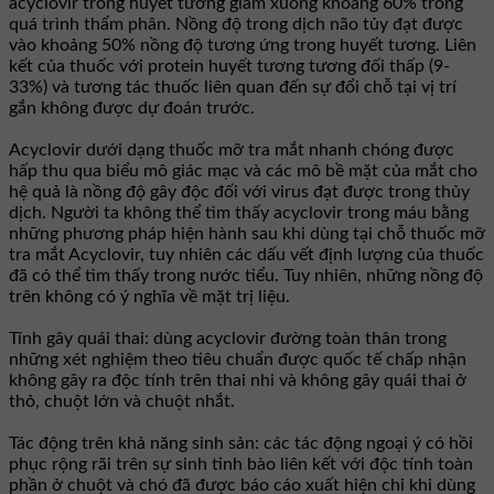
acyclovir trong huyết tương giảm xuống khoảng 60% trong
quá trình thẩm phân. Nồng độ trong dịch não tủy đạt được
vào khoảng 50% nồng độ tương ứng trong huyết tương. Liên
kết của thuốc với protein huyết tương tương đối thấp (9-
33%) và tương tác thuốc liên quan đến sự đổi chỗ tại vị trí
gắn không được dự đoán trước.
Acyclovir dưới dạng thuốc mỡ tra mắt nhanh chóng được
hấp thu qua biểu mô giác mạc và các mô bề mặt của mắt cho
hệ quả là nồng độ gây độc đối với virus đạt được trong thủy
dịch. Người ta không thể tìm thấy acyclovir trong máu bằng
những phương pháp hiện hành sau khi dùng tại chỗ thuốc mỡ
tra mắt Acyclovir, tuy nhiên các dấu vết định lượng của thuốc
đã có thể tìm thấy trong nước tiểu. Tuy nhiên, những nồng độ
trên không có ý nghĩa về mặt trị liệu.
Tính gây quái thai: dùng acyclovir đường toàn thân trong
những xét nghiệm theo tiêu chuẩn được quốc tế chấp nhận
không gây ra độc tính trên thai nhi và không gây quái thai ở
thỏ, chuột lớn và chuột nhắt.
Tác động trên khả năng sinh sản: các tác động ngoại ý có hồi
phục rộng rãi trên sự sinh tinh bào liên kết với độc tính toàn
phần ở chuột và chó đã được báo cáo xuất hiện chỉ khi dùng