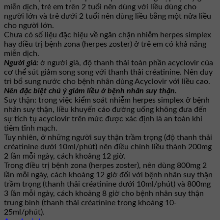
miễn dịch, trẻ em trên 2 tuổi nên dùng với liều dùng cho
người lớn và trẻ dưới 2 tuổi nên dùng liều bằng một nửa liều
cho người lớn.
Chưa có số liệu đặc hiệu về ngăn chặn nhiễm herpes simplex
hay điều trị bệnh zona (herpes zoster) ở trẻ em có khả năng
miễn dịch.
Người già:
ở người già, độ thanh thải toàn phần acyclovir của
cơ thể sút giảm song song với thanh thải créatinine. Nên duy
trì bổ sung nước cho bệnh nhân dùng Acyclovir với liều cao.
Nên đặc biệt chú ý giảm liều ở bệnh nhân suy thận.
Suy thận: trong việc kiểm soát nhiễm herpes simplex ở bệnh
nhân suy thận, liều khuyến cáo đường uống không đưa đến
sự tích tụ acyclovir trên mức được xác định là an toàn khi
tiêm tĩnh mạch.
Tuy nhiên, ở những người suy thận trầm trọng (độ thanh thải
créatinine dưới 10ml/phút) nên điều chỉnh liều thành 200mg
2 lần mỗi ngày, cách khoảng 12 giờ.
Trong điều trị bệnh zona (herpes zoster), nên dùng 800mg 2
lần mỗi ngày, cách khoảng 12 giờ đối với bệnh nhân suy thận
trầm trọng (thanh thải créatinine dưới 10ml/phút) và 800mg
3 lần mỗi ngày, cách khoảng 8 giờ cho bệnh nhân suy thận
trung bình (thanh thải créatinine trong khoảng 10-
25ml/phút).