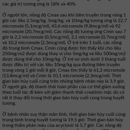
các giá trị tương ứng là 18% và 40%.
Ở người lớn, nồng độ Cmax sau khi tiêm truyền trong vòng 1
giờ các liều 2,5mg/kg, 5mg/kg, và 10mg/kg tương ứng là 22,7
micromole (5,1mcg/ml), 43,6 micromole (9,8mcg/ml) và 92
micromole (20,7mcg/ml). Các nồng độ tương ứng Cmin sau 7
giờ là 2,2 micromole (0,5mcg/ml), 3,1 micromole (0,7mcg/ml)
và 10,2 micromole (2,3mcg/ml). Ở trẻ trên 1 tuổi, các nồng
độ trung bình Cmax, Cmin cũng được tìm thấy khi cho liều
250mg/m2 được dùng thay vì cho 5mg/kg và liều 500mg/m2
được dùng thế cho 10mg/kg. Ở trẻ sơ sinh dưới 3 tháng tuổi
được điều trị với các liều 10mg/kg qua đường tiêm truyền
trong vòng 1 giờ mỗi 8 giờ, Cmax tìm thấy là 61,2 micromole
(13,8mcg/ml) và Cmin là 10,1 micromole (2,3mcg/ml). Thời
gian bán hủy cuối cùng trên những bệnh nhân này là 3,9 giờ.
Ở người già, độ thanh thải toàn phần của cơ thể giảm xuống
theo tuổi tác đi kèm với giảm thanh thải creatinin mặc dù có
rất ít thay đổi trong thời gian bán hủy cuối cùng trong huyết
tương.
Ở bệnh nhân suy thận mãn tính, thời gian bán hủy cuối cùng
trung bình trong huyết tương là 19,5 giờ. Thời gian bán hủy
trong thẩm phân máu của acyclovir là 5,7 giờ. Các nồng độ