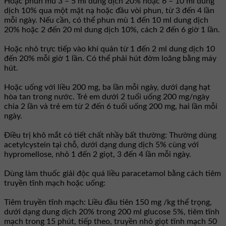
Hoặc phun mù 3 – 5 ml dung dịch 20% hoặc 6 – 10 ml dung
dịch 10% qua một mặt nạ hoặc đầu vòi phun, từ 3 đến 4 lần
mỗi ngày. Nếu cần, có thể phun mù 1 đến 10 ml dung dịch
20% hoặc 2 đến 20 ml dung dịch 10%, cách 2 đến 6 giờ 1 lần.
Hoặc nhỏ trực tiếp vào khí quản từ 1 đến 2 ml dung dịch 10
đến 20% mỗi giờ 1 lần. Có thể phải hút đờm loãng bằng máy
hút.
Hoặc uống với liều 200 mg, ba lần mỗi ngày, dưới dạng hạt
hòa tan trong nước. Trẻ em dưới 2 tuổi uống 200 mg/ngày
chia 2 lần và trẻ em từ 2 đến 6 tuổi uống 200 mg, hai lần mỗi
ngày.
Ðiều trị khô mắt có tiết chất nhầy bất thường: Thường dùng
acetylcystein tại chỗ, dưới dạng dung dịch 5% cùng với
hypromellose, nhỏ 1 đến 2 giọt, 3 đến 4 lần mỗi ngày.
Dùng làm thuốc giải độc quá liều paracetamol bằng cách tiêm
truyền tĩnh mạch hoặc uống:
Tiêm truyền tĩnh mạch: Liều đầu tiên 150 mg /kg thể trọng,
dưới dạng dung dịch 20% trong 200 ml glucose 5%, tiêm tĩnh
mạch trong 15 phút, tiếp theo, truyền nhỏ giọt tĩnh mạch 50