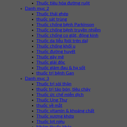
Thuốc tiêu hóa đường ruột
Danh mục 2
Thuốc thải ghép
thuốc sát trùng
Thuốc chống bệnh Parkinson
Thuốc chống bệnh truyền nhiễm
Thuốc chống co giật, động kinh
Thuốc da liễu (bôi trên da)
Thuốc chống khối u
Thuốc đường huyết
Thuốc gây mê
Thuốc giải độc
Thuốc giảm đau & hạ sốt
thuốc trị bệnh Gan
Danh mục 3
Thuốc trị sỏi thận
thuốc trị táo bón, tiêu chảy
Thuốc ức chế miễn dịch
Thuốc Ung Thư
thuốc về mắt
Thuốc vitamin & khoáng chất
Thuốc xương khớp
Thuốc lợi niệu