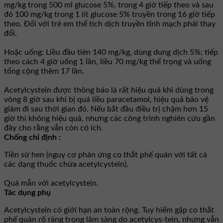
mg/kg trong 500 ml glucose 5%, trong 4 giờ tiếp theo và sau
đó 100 mg/kg trong 1 lít glucose 5% truyền trong 16 giờ tiếp
theo. Ðối với trẻ em thể tích dịch truyền tĩnh mạch phải thay
đổi.
Hoặc uống: Liều đầu tiên 140 mg/kg, dùng dung dịch 5%; tiếp
theo cách 4 giờ uống 1 lần, liều 70 mg/kg thể trọng và uống
tổng cộng thêm 17 lần.
Acetylcystein được thông báo là rất hiệu quả khi dùng trong
vòng 8 giờ sau khi bị quá liều paracetamol, hiệu quả bảo vệ
giảm đi sau thời gian đó. Nếu bắt đầu điều trị chậm hơn 15
giờ thì không hiệu quả, nhưng các công trình nghiên cứu gần
đây cho rằng vẫn còn có ích.
Chống chỉ định :
Tiền sử hen (nguy cơ phản ứng co thắt phế quản với tất cả
các dạng thuốc chứa acetylcystein).
Quá mẫn với acetylcystein.
Tác dụng phụ
Acetylcystein có giới hạn an toàn rộng. Tuy hiếm gặp co thắt
phế quản rõ ràng trong lâm sàng do acetylcys-tein, nhưng vẫn