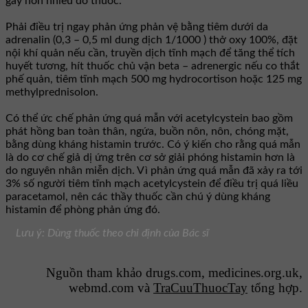
gây nôn nhiều do thuốc.
Phải điều trị ngay phản ứng phản vệ bằng tiêm dưới da
adrenalin (0,3 – 0,5 ml dung dịch 1/1000 ) thở oxy 100%, đặt
nội khí quản nếu cần, truyền dịch tĩnh mạch để tăng thể tích
huyết tương, hít thuốc chủ vận beta – adrenergic nếu co thắt
phế quản, tiêm tĩnh mạch 500 mg hydrocortison hoặc 125 mg
methylprednisolon.
Có thể ức chế phản ứng quá mẫn với acetylcystein bao gồm
phát hồng ban toàn thân, ngứa, buồn nôn, nôn, chóng mặt,
bằng dùng kháng histamin trước. Có ý kiến cho rằng quá mẫn
là do cơ chế giả dị ứng trên cơ sở giải phóng histamin hơn là
do nguyên nhân miễn dịch. Vì phản ứng quá mẫn đã xảy ra tới
3% số người tiêm tĩnh mạch acetylcystein để điều trị quá liều
paracetamol, nên các thầy thuốc cần chú ý dùng kháng
histamin để phòng phản ứng đó.
Lưu ý: Dùng thuốc theo chỉ định của Bác sĩ
Nguồn tham khảo drugs.com, medicines.org.uk,
webmd.com và
TraCuuThuocTay
tổng hợp.