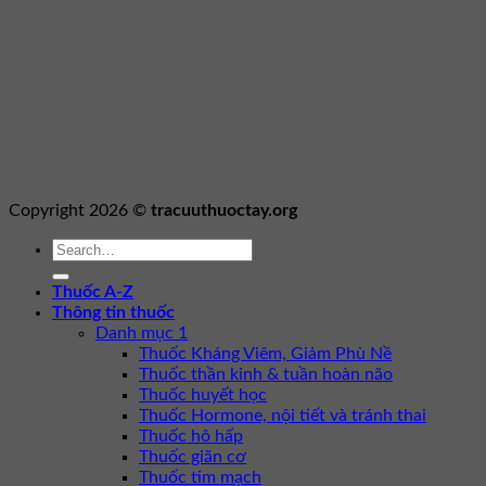
Copyright 2026 ©
tracuuthuoctay.org
Thuốc A-Z
Thông tin thuốc
Danh mục 1
Thuốc Kháng Viêm, Giảm Phù Nề
Thuốc thần kinh & tuần hoàn não
Thuốc huyết học
Thuốc Hormone, nội tiết và tránh thai
Thuốc hô hấp
Thuốc giãn cơ
Thuốc tim mạch