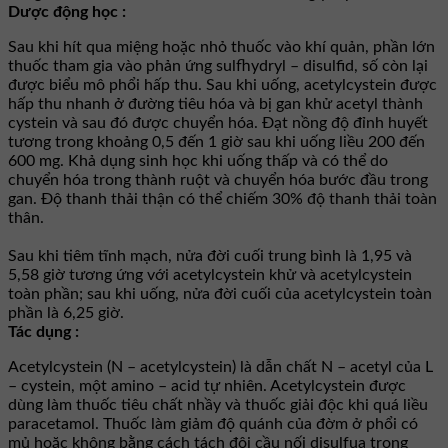
Dược động học :
Sau khi hít qua miệng hoặc nhỏ thuốc vào khí quản, phần lớn
thuốc tham gia vào phản ứng sulfhydryl – disulfid, số còn lại
được biểu mô phổi hấp thu. Sau khi uống, acetylcystein được
hấp thu nhanh ở đường tiêu hóa và bị gan khử acetyl thành
cystein và sau đó được chuyển hóa. Ðạt nồng độ đỉnh huyết
tương trong khoảng 0,5 đến 1 giờ sau khi uống liều 200 đến
600 mg. Khả dụng sinh học khi uống thấp và có thể do
chuyển hóa trong thành ruột và chuyển hóa bước đầu trong
gan. Ðộ thanh thải thận có thể chiếm 30% độ thanh thải toàn
thân.
Sau khi tiêm tĩnh mạch, nửa đời cuối trung bình là 1,95 và
5,58 giờ tương ứng với acetylcystein khử và acetylcystein
toàn phần; sau khi uống, nửa đời cuối của acetylcystein toàn
phần là 6,25 giờ.
Tác dụng :
Acetylcystein (N – acetylcystein) là dẫn chất N – acetyl của L
– cystein, một amino – acid tự nhiên. Acetylcystein được
dùng làm thuốc tiêu chất nhầy và thuốc giải độc khi quá liều
paracetamol. Thuốc làm giảm độ quánh của đờm ở phổi có
mủ hoặc không bằng cách tách đôi cầu nối disulfua trong