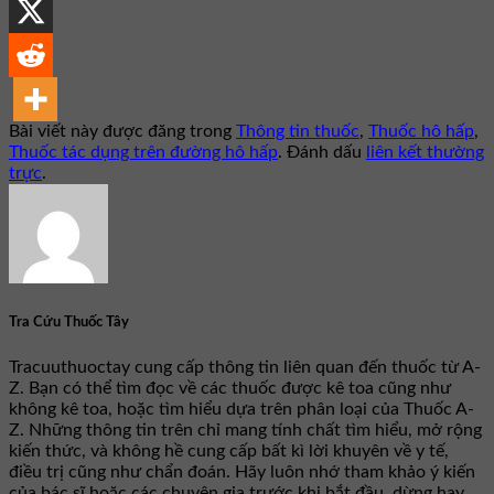
Bài viết này được đăng trong
Thông tin thuốc
,
Thuốc hô hấp
,
Thuốc tác dụng trên đường hô hấp
. Đánh dấu
liên kết thường
trực
.
Tra Cứu Thuốc Tây
Tracuuthuoctay cung cấp thông tin liên quan đến thuốc từ A-
Z. Bạn có thể tìm đọc về các thuốc được kê toa cũng như
không kê toa, hoặc tìm hiểu dựa trên phân loại của Thuốc A-
Z. Những thông tin trên chỉ mang tính chất tìm hiểu, mở rộng
kiến thức, và không hề cung cấp bất kì lời khuyên về y tế,
điều trị cũng như chẩn đoán. Hãy luôn nhớ tham khảo ý kiến
của bác sĩ hoặc các chuyên gia trước khi bắt đầu, dừng hay