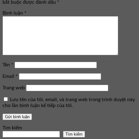
bắt buộc được đánh dấu
*
Bình luận
*
Tên
*
Email
*
Trang web
Lưu tên của tôi, email, và trang web trong trình duyệt này
cho lần bình luận kế tiếp của tôi.
Tìm kiếm
Tìm kiếm