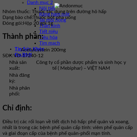
Danh mục 2
Nội tiết
Nhóm thuốc:
Thuốc tác dụng trên đường hô hấp
Răng hàm mặt
Dạng bào chế:
Thuốc bột pha uống
Tai mũi họng
Đóng gói:
Hộp 20 gói 1g
Thần kinh
Tiết niệu
Thành phần:
Tiêu hóa
Tim mạch
Tin Sức Khỏe
Acetylcystein 200mg
Đo BMI
SĐK:
VD-17240-12
Nhà sản
Công ty cổ phần dược phẩm và sinh học y
xuất:
tế ( Mebiphar) – VIỆT NAM
Nhà đăng
ký:
Nhà phân
phối:
Chỉ định:
Ðiều trị các rối loạn về tiết dịch hô hấp: phế quản và xoang,
nhất là trong các bệnh phế quản cấp tính: viêm phế quản cấp
và giai đoạn cấp của bệnh phế quản-phổi mạn tính.