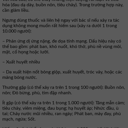
hóa (đau dạ dày, buồn nôn, tiêu chảy). Trong trường hợp này,
cần giảm liều.
Ngưng dùng thuốc và liên hệ ngay với bác sĩ nếu xảy ra tác
dụng không mong muốn rất hiếm sau (xảy ra dưới 1 trong
10.000 người):
– Phản ứng dị ứng nặng, đe dọa tính mạng. Dấu hiệu này có
thể bao gồm: phát ban, khó nuốt, khó thở, phù nề vùng môi,
mặt, cổ họng hoặc lưỡi.
– Xuất huyết nhiều
– Da xuất hiện nốt bỏng giộp, xuất huyết, tróc vảy, hoặc các
mảng bóng nước.
Thường gặp (có thể xảy ra trên 1 trong 100 người): Buồn nôn,
nôn; Đỏ bừng, phù, tim đập nhanh.
Ít gặp (có thể xảy ra trên 1 trong 1.000 người): Tăng mẫn cảm;
tiêu chảy, viêm miệng, đau bụng; hạ huyết áp; Nhức đầu, ù
tai; Chảy nước mũi nhiều, ran ngáy; Phát ban, mày đay, phù
mạch, ngứa; Sốt.