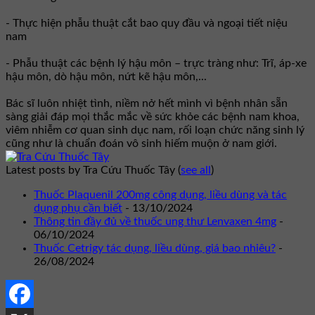
- Thực hiện phẫu thuật cắt bao quy đầu và ngoại tiết niệu
nam
- Phẫu thuật các bệnh lý hậu môn – trực tràng như: Trĩ, áp-xe
hậu môn, dò hậu môn, nứt kẽ hậu môn,...
Bác sĩ luôn nhiệt tình, niềm nở hết mình vì bệnh nhân sẵn
sàng giải đáp mọi thắc mắc về sức khỏe các bệnh nam khoa,
viêm nhiễm cơ quan sinh dục nam, rối loạn chức năng sinh lý
cũng như là chuẩn đoán vô sinh hiếm muộn ở nam giới.
Latest posts by Tra Cứu Thuốc Tây
(
see all
)
Thuốc Plaquenil 200mg công dụng, liều dùng và tác
dụng phụ cần biết
- 13/10/2024
Thông tin đầy đủ về thuốc ung thư Lenvaxen 4mg
-
06/10/2024
Thuốc Cetrigy tác dụng, liều dùng, giá bao nhiêu?
-
26/08/2024