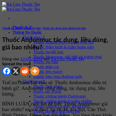
Bỏ
qua
nội
dung
Thuốc A-Z
Thông tin thuốc
,
Thuốc hô hấp
,
Thuốc tác dụng trên đường hô hấp
Thông tin thuốc
Danh mục 1
Thuốc Andonmuc tác dụng, liều dùng,
Thuốc Kháng Viêm, Giảm Phù Nề
giá bao nhiêu?
Thuốc thần kinh & tuần hoàn não
Thuốc huyết học
Thuốc Hormone, nội tiết và tránh thai
Đăng vào
12/05/2022
bởi
Tra Cứu Thuốc Tây
Thuốc hô hấp
Spread the love
Thuốc giãn cơ
Thuốc tim mạch
Thuốc tiêu hóa đường ruột
Danh mục 2
TraCuuThuocTay chia sẻ: Thuốc Andonmuc điều trị
Thuốc thải ghép
bệnh gì?. Andonmuc công dụng, tác dụng phụ, liều
thuốc sát trùng
lượng.
Thuốc chống bệnh Parkinson
Thuốc chống bệnh truyền nhiễm
BÌNH LUẬN cuối bài để biết: Thuốc Andonmuc giá
Thuốc chống co giật, động kinh
bao nhiêu? mua ở đâu? Tp HCM, Hà Nội, Cần Thơ,
Thuốc da liễu (bôi trên da)
Bình Dương, Đồng Nai, Đà Nẵng. Vui lòng tham khảo