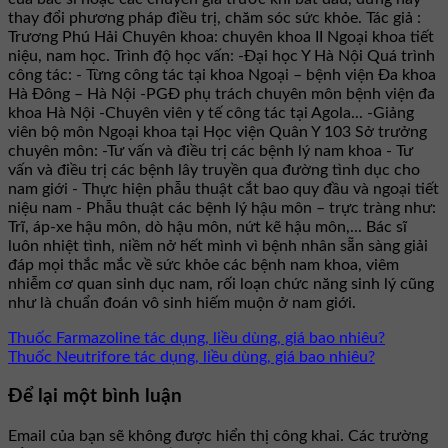
thay đổi phương pháp điều trị, chăm sóc sức khỏe. Tác giả :
Trương Phú Hải Chuyên khoa: chuyên khoa II Ngoại khoa tiết
niệu, nam học. Trình độ học vấn: -Đại học Y Hà Nội Quá trình
công tác: - Từng công tác tại khoa Ngoại – bệnh viện Đa khoa
Hà Đông – Hà Nội -PGĐ phụ trách chuyên môn bệnh viện đa
khoa Hà Nội -Chuyên viên y tế công tác tại Agola... -Giảng
viên bộ môn Ngoại khoa tại Học viện Quân Y 103 Sở trưởng
chuyên môn: -Tư vấn và điều trị các bệnh lý nam khoa - Tư
vấn và điều trị các bệnh lây truyền qua đường tình dục cho
nam giới - Thực hiện phẫu thuật cắt bao quy đầu và ngoại tiết
niệu nam - Phẫu thuật các bệnh lý hậu môn – trực tràng như:
Trĩ, áp-xe hậu môn, dò hậu môn, nứt kẽ hậu môn,... Bác sĩ
luôn nhiệt tình, niềm nở hết mình vì bệnh nhân sẵn sàng giải
đáp mọi thắc mắc về sức khỏe các bệnh nam khoa, viêm
nhiễm cơ quan sinh dục nam, rối loạn chức năng sinh lý cũng
như là chuẩn đoán vô sinh hiếm muộn ở nam giới.
Thuốc Farmazoline tác dụng, liều dùng, giá bao nhiêu?
Thuốc Neutrifore tác dụng, liều dùng, giá bao nhiêu?
Để lại một bình luận
Email của bạn sẽ không được hiển thị công khai.
Các trường