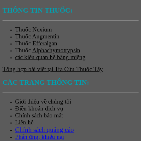
THÔNG TIN THUỐC:
Thuốc
Nexium
Thuốc
Augmentin
Thuốc
Efferalgan
Thuốc
Alphachymotrypsin
các kiểu quan hệ bằng miệng
Tổng hợp bài viết tại Tra Cứu Thuốc Tây
CÁC TRANG THÔNG TIN:
Giới thiệu về chúng tôi
Điều khoản dịch vụ
Chính sách bảo mật
Liên hệ
Chính sách quảng cáo
Phản ứng, khiếu nại