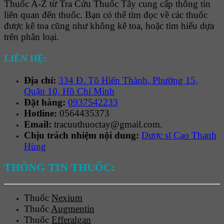
Thuốc A-Z từ Tra Cứu Thuốc Tây cung cấp thông tin
liên quan đến thuốc. Bạn có thể tìm đọc về các thuốc
được kê toa cũng như không kê toa, hoặc tìm hiểu dựa
trên phân loại.
LIÊN HỆ:
Địa chỉ:
334 Đ. Tô Hiến Thành, Phường 15,
Quận 10, Hồ Chí Minh
Đặt hàng:
0937542233
Hotline:
0564435373
Email:
tracuuthuoctay@gmail.com.
Chịu trách nhiệm nội dung:
Dược sĩ Cao Thanh
Hùng
THÔNG TIN THUỐC:
Thuốc
Nexium
Thuốc
Augmentin
Thuốc
Efferalgan