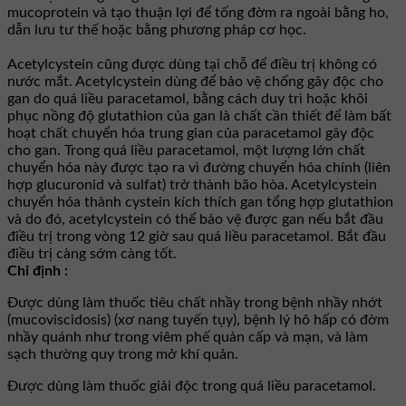
mucoprotein và tạo thuận lợi để tống đờm ra ngoài bằng ho,
dẫn lưu tư thế hoặc bằng phương pháp cơ học.
Acetylcystein cũng được dùng tại chỗ để điều trị không có
nước mắt. Acetylcystein dùng để bảo vệ chống gây độc cho
gan do quá liều paracetamol, bằng cách duy trì hoặc khôi
phục nồng độ glutathion của gan là chất cần thiết để làm bất
hoạt chất chuyển hóa trung gian của paracetamol gây độc
cho gan. Trong quá liều paracetamol, một lượng lớn chất
chuyển hóa này được tạo ra vì đường chuyển hóa chính (liên
hợp glucuronid và sulfat) trở thành bão hòa. Acetylcystein
chuyển hóa thành cystein kích thích gan tổng hợp glutathion
và do đó, acetylcystein có thể bảo vệ được gan nếu bắt đầu
điều trị trong vòng 12 giờ sau quá liều paracetamol. Bắt đầu
điều trị càng sớm càng tốt.
Chỉ định :
Ðược dùng làm thuốc tiêu chất nhầy trong bệnh nhầy nhớt
(mucoviscidosis) (xơ nang tuyến tụy), bệnh lý hô hấp có đờm
nhầy quánh như trong viêm phế quản cấp và mạn, và làm
sạch thường quy trong mở khí quản.
Ðược dùng làm thuốc giải độc trong quá liều paracetamol.