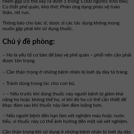
Hiếm gặp (có thể xảy ra dưới 1 trong 1.000 người): Khó tiêu;
Co thắt phế quản, khó thở; Phản ứng dạng phản vệ toàn
thân, rét run.
Thông báo cho bác sĩ, dược sĩ các tác dụng không mong
muốn gặp phải khi sử dụng thuốc.
Chú ý đề phòng:
– Ho là yếu tố cơ bản để bảo vệ phế quản – phổi nên cần phải
được tôn trọng.
– Cần thận trọng ở những bệnh nhân bị loét dạ dày tá tràng.
– Tránh dùng trong lúc cho con bú.
– – Nếu trước khi dùng thuốc này người bệnh bị giảm khả
năng ho hoặc không thể ho, vì khi đó ho có thể cần thiết để
khạc đàm sau khi thuốc này làm đàm loãng hơn.
– Nếu người bệnh đến hạn làm xét nghiệm máu hoặc nước
tiểu, vì thuốc này có thể ảnh hưởng đến một vài xét nghiệm.
Cần thận trọng khi sử dụng ở những bệnh nhân bị loét dạ dày