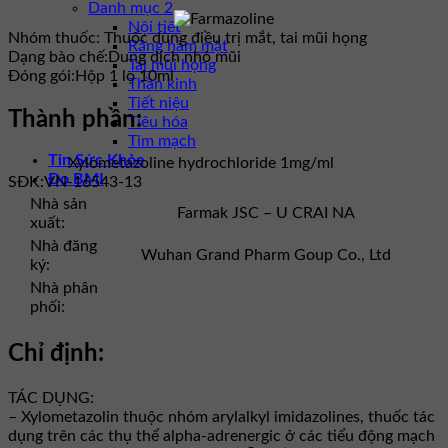
Danh mục 2
Nội tiết
Nhóm thuốc:
Thuốc dùng điều trị mắt, tai mũi họng
Răng hàm mặt
Dạng bào chế:
Dung dịch nhỏ mũi
Tai mũi họng
Đóng gói:
Hộp 1 lọ 10ml
Thần kinh
Tiết niệu
Thành phần:
Tiêu hóa
Tim mạch
Tin Sức Khỏe
Xylometazoline hydrochloride 1mg/ml
Đo BMI
SĐK:
VN-16543-13
Nhà sản
Farmak JSC – U CRAI NA
xuất:
Nhà đăng
Wuhan Grand Pharm Goup Co., Ltd
ký:
Nhà phân
phối:
Chỉ định:
TÁC DỤNG:
– Xylometazolin thuộc nhóm arylalkyl imidazolines, thuốc tác
dụng trên các thụ thể alpha-adrenergic ở các tiểu động mạch