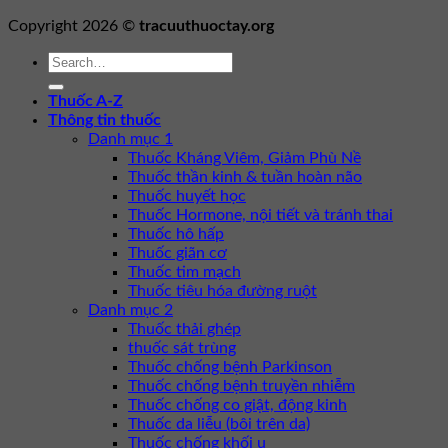
Copyright 2026 ©
tracuuthuoctay.org
Thuốc A-Z
Thông tin thuốc
Danh mục 1
Thuốc Kháng Viêm, Giảm Phù Nề
Thuốc thần kinh & tuần hoàn não
Thuốc huyết học
Thuốc Hormone, nội tiết và tránh thai
Thuốc hô hấp
Thuốc giãn cơ
Thuốc tim mạch
Thuốc tiêu hóa đường ruột
Danh mục 2
Thuốc thải ghép
thuốc sát trùng
Thuốc chống bệnh Parkinson
Thuốc chống bệnh truyền nhiễm
Thuốc chống co giật, động kinh
Thuốc da liễu (bôi trên da)
Thuốc chống khối u