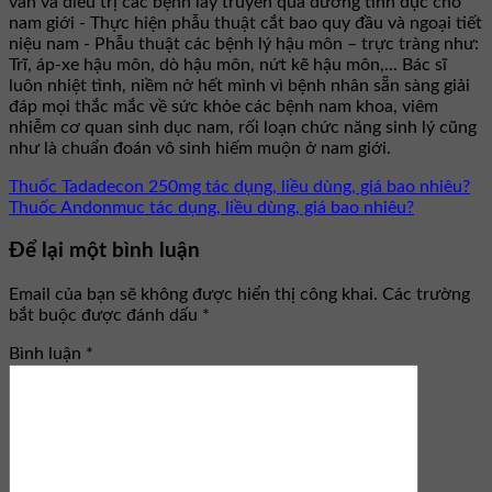
vấn và điều trị các bệnh lây truyền qua đường tình dục cho
nam giới - Thực hiện phẫu thuật cắt bao quy đầu và ngoại tiết
niệu nam - Phẫu thuật các bệnh lý hậu môn – trực tràng như:
Trĩ, áp-xe hậu môn, dò hậu môn, nứt kẽ hậu môn,... Bác sĩ
luôn nhiệt tình, niềm nở hết mình vì bệnh nhân sẵn sàng giải
đáp mọi thắc mắc về sức khỏe các bệnh nam khoa, viêm
nhiễm cơ quan sinh dục nam, rối loạn chức năng sinh lý cũng
như là chuẩn đoán vô sinh hiếm muộn ở nam giới.
Thuốc Tadadecon 250mg tác dụng, liều dùng, giá bao nhiêu?
Thuốc Andonmuc tác dụng, liều dùng, giá bao nhiêu?
Để lại một bình luận
Email của bạn sẽ không được hiển thị công khai.
Các trường
bắt buộc được đánh dấu
*
Bình luận
*