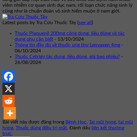
viêm nhiễm cơ quan sinh dục nam, rối loạn chức năng sinh lý
cũng như là chuẩn đoán vô sinh hiếm muộn ở nam giới.
Latest posts by Tra Cứu Thuốc Tây
(
see all
)
Thuốc Plaquenil 200mg công dụng, liều dùng và tác
dụng phụ cần biết
- 13/10/2024
Thông tin đầy đủ về thuốc ung thư Lenvaxen 4mg
-
06/10/2024
Thuốc Cetrigy tác dụng, liều dùng, giá bao nhiêu?
-
26/08/2024
Bài viết này được đăng trong
Bệnh Học
,
Tai mũi họng
,
tai mũi
họng
,
Thuốc dùng điều trị mắt
. Đánh dấu
liên kết thường
trực
.