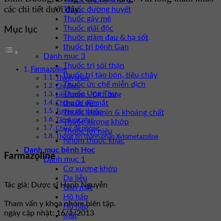
Thuốc chống khối u
các chi tiết dưới đây.
Thuốc đường huyết
Thuốc gây mê
Thuốc giải độc
Mục lục
Thuốc giảm đau & hạ sốt
thuốc trị bệnh Gan
Danh mục 3
Thuốc trị sỏi thận
Farmazoline
thuốc trị táo bón, tiêu chảy
Thành phần:
Thuốc ức chế miễn dịch
Chỉ định:
Thuốc Ung Thư
Liều lượng – Cách dùng
thuốc về mắt
Chống chỉ định:
Thuốc vitamin & khoáng chất
Tương tác thuốc:
Tác dụng phụ:
Thuốc xương khớp
Chú ý đề phòng:
Thuốc lợi niệu
Thông tin thành phần Xylometazoline
Nhóm thuốc khác
Danh mục bệnh Học
Farmazoline
Danh mục 1
Cơ xương khớp
Da liễu
Tác giả: Dược sĩ Hạnh Nguyễn
Gan mật
Hô hấp
Tham vấn y khoa nhóm biên tập.
Hô hấp
ngày cập nhật: 16/1/2013
Mắt