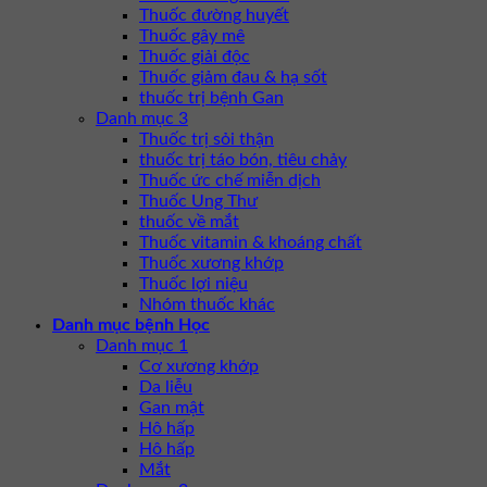
Thuốc đường huyết
Thuốc gây mê
Thuốc giải độc
Thuốc giảm đau & hạ sốt
thuốc trị bệnh Gan
Danh mục 3
Thuốc trị sỏi thận
thuốc trị táo bón, tiêu chảy
Thuốc ức chế miễn dịch
Thuốc Ung Thư
thuốc về mắt
Thuốc vitamin & khoáng chất
Thuốc xương khớp
Thuốc lợi niệu
Nhóm thuốc khác
Danh mục bệnh Học
Danh mục 1
Cơ xương khớp
Da liễu
Gan mật
Hô hấp
Hô hấp
Mắt