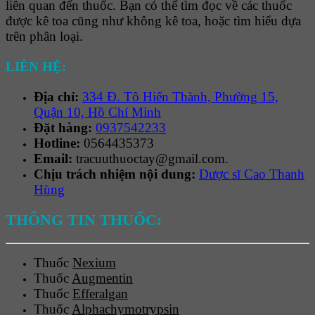
liên quan đến thuốc. Bạn có thể tìm đọc về các thuốc
được kê toa cũng như không kê toa, hoặc tìm hiểu dựa
trên phân loại.
LIÊN HỆ:
Địa chỉ:
334 Đ. Tô Hiến Thành, Phường 15,
Quận 10, Hồ Chí Minh
Đặt hàng:
0937542233
Hotline:
0564435373
Email:
tracuuthuoctay@gmail.com.
Chịu trách nhiệm nội dung:
Dược sĩ Cao Thanh
Hùng
THÔNG TIN THUỐC:
Thuốc
Nexium
Thuốc
Augmentin
Thuốc
Efferalgan
Thuốc
Alphachymotrypsin