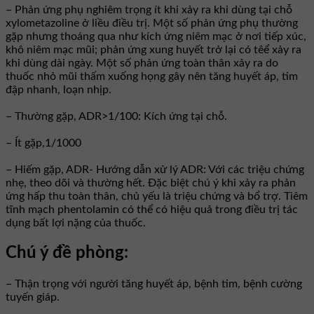
– Phản ứng phụ nghiêm trọng ít khi xảy ra khi dùng tại chỗ
xylometazoline ở liều điều trị. Một số phản ứng phụ thường
gặp nhưng thoáng qua như kích ứng niêm mạc ở nơi tiếp xúc,
khô niêm mạc mũi; phản ứng xung huyết trở lại có têể xảy ra
khi dùng dài ngày. Một số phản ứng toàn thân xảy ra do
thuốc nhỏ mũi thấm xuống họng gây nên tăng huyết áp, tim
đập nhanh, loạn nhịp.
– Thường gặp, ADR>1/100: Kích ứng tại chỗ.
– Ít gặp,1/1000
– Hiếm gặp, ADR- Hướng dẫn xử lý ADR: Với các triệu chứng
nhẹ, theo dõi và thường hết. Đặc biệt chú ý khi xảy ra phản
ứng hấp thu toàn thân, chủ yếu là triệu chứng và bổ trợ. Tiêm
tĩnh mạch phentolamin có thể có hiệu quả trong điều trị tác
dụng bất lợi nặng của thuốc.
Chú ý đề phòng:
– Thận trọng với người tăng huyết áp, bệnh tim, bệnh cường
tuyến giáp.