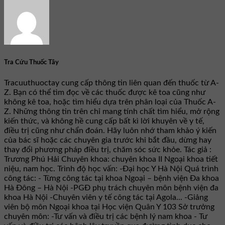
Tra Cứu Thuốc Tây
Tracuuthuoctay cung cấp thông tin liên quan đến thuốc từ A-
Z. Bạn có thể tìm đọc về các thuốc được kê toa cũng như
không kê toa, hoặc tìm hiểu dựa trên phân loại của Thuốc A-
Z. Những thông tin trên chỉ mang tính chất tìm hiểu, mở rộng
kiến thức, và không hề cung cấp bất kì lời khuyên về y tế,
điều trị cũng như chẩn đoán. Hãy luôn nhớ tham khảo ý kiến
của bác sĩ hoặc các chuyên gia trước khi bắt đầu, dừng hay
thay đổi phương pháp điều trị, chăm sóc sức khỏe. Tác giả :
Trương Phú Hải Chuyên khoa: chuyên khoa II Ngoại khoa tiết
niệu, nam học. Trình độ học vấn: -Đại học Y Hà Nội Quá trình
công tác: - Từng công tác tại khoa Ngoại – bệnh viện Đa khoa
Hà Đông – Hà Nội -PGĐ phụ trách chuyên môn bệnh viện đa
khoa Hà Nội -Chuyên viên y tế công tác tại Agola... -Giảng
viên bộ môn Ngoại khoa tại Học viện Quân Y 103 Sở trưởng
chuyên môn: -Tư vấn và điều trị các bệnh lý nam khoa - Tư