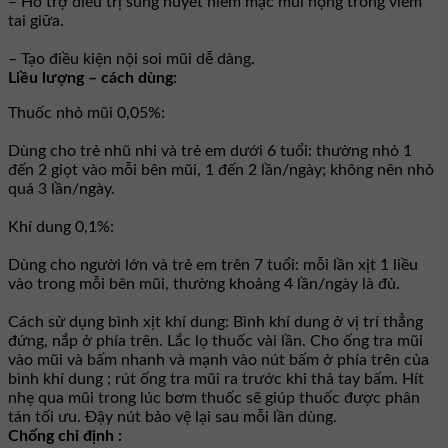
– Hỗ trợ điều trị sung huyết niêm mạc mũi họng trong viêm
tai giữa.
– Tạo điều kiện nội soi mũi dễ dàng.
Liều lượng – cách dùng:
Thuốc nhỏ mũi 0,05%:
Dùng cho trẻ nhũ nhi và trẻ em dưới 6 tuổi: thường nhỏ 1
đến 2 giọt vào mỗi bên mũi, 1 đến 2 lần/ngày; không nên nhỏ
quá 3 lần/ngày.
Khí dung 0,1%:
Dùng cho người lớn và trẻ em trên 7 tuổi: mỗi lần xịt 1 liều
vào trong mỗi bên mũi, thường khoảng 4 lần/ngày là đủ.
Cách sử dụng bình xịt khí dung: Bình khí dung ở vị trí thẳng
đứng, nắp ở phía trên. Lắc lọ thuốc vài lần. Cho ống tra mũi
vào mũi và bấm nhanh và mạnh vào nút bấm ở phía trên của
bình khí dung ; rút ống tra mũi ra trước khi thả tay bấm. Hít
nhẹ qua mũi trong lúc bơm thuốc sẽ giúp thuốc được phân
tán tối ưu. Ðậy nút bảo vệ lại sau mỗi lần dùng.
Chống chỉ định :