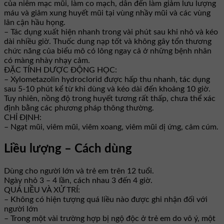
của niêm mạc mũi, làm co mạch, dẫn đến làm giảm lưu lượng
máu và giảm xung huyết mũi tại vùng nhầy mũi và các vùng
lân cận hầu họng.
– Tác dụng xuất hiện nhanh trong vài phút sau khi nhỏ và kéo
dài nhiều giờ. Thuốc dung nạp tốt và không gây tổn thương
chức năng của biểu mô có lông ngay cả ở những bệnh nhân
có màng nhày nhạy cảm.
ĐẶC TÍNH DƯỢC ĐỘNG HỌC:
– Xylometazolin hydroclorid được hấp thu nhanh, tác dụng
sau 5-10 phút kể từ khi dùng và kéo dài đến khoảng 10 giờ.
Tuy nhiên, nồng độ trong huyết tương rất thấp, chưa thể xác
định bằng các phương pháp thông thường.
CHỈ ĐỊNH:
– Ngạt mũi, viêm mũi, viêm xoang, viêm mũi dị ứng, cảm cúm.
Liều lượng – Cách dùng
Dùng cho người lớn và trẻ em trên 12 tuổi.
Ngày nhỏ 3 – 4 lần, cách nhau 3 đến 4 giờ.
QUÁ LIỀU VÀ XỬ TRÍ:
– Không có hiện tượng quá liều nào được ghi nhận đối với
người lớn
– Trong một vài trường hợp bị ngộ độc ở trẻ em do vô ý, một