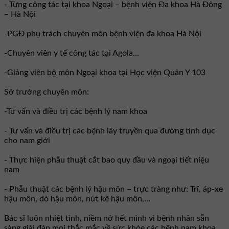
- Từng công tác tại khoa Ngoại – bệnh viện Đa khoa Hà Đông
– Hà Nội
-PGĐ phụ trách chuyên môn bệnh viện đa khoa Hà Nội
-Chuyên viên y tế công tác tại Agola...
-Giảng viên bộ môn Ngoại khoa tại Học viện Quân Y 103
Sở trưởng chuyên môn:
-Tư vấn và điều trị các bệnh lý nam khoa
- Tư vấn và điều trị các bệnh lây truyền qua đường tình dục
cho nam giới
- Thực hiện phẫu thuật cắt bao quy đầu và ngoại tiết niệu
nam
- Phẫu thuật các bệnh lý hậu môn – trực tràng như: Trĩ, áp-xe
hậu môn, dò hậu môn, nứt kẽ hậu môn,...
Bác sĩ luôn nhiệt tình, niềm nở hết mình vì bệnh nhân sẵn
sàng giải đáp mọi thắc mắc về sức khỏe các bệnh nam khoa,