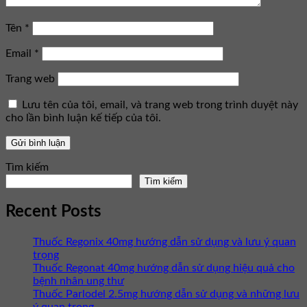
Tên
*
Email
*
Trang web
Lưu tên của tôi, email, và trang web trong trình duyệt này
cho lần bình luận kế tiếp của tôi.
Tìm kiếm
Tìm kiếm
Recent Posts
Thuốc Regonix 40mg hướng dẫn sử dụng và lưu ý quan
trọng
Thuốc Regonat 40mg hướng dẫn sử dụng hiệu quả cho
bệnh nhân ung thư
Thuốc Parlodel 2.5mg hướng dẫn sử dụng và những lưu
ý quan trọng