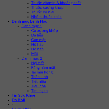
Thuốc vitamin & khoáng chất
Thuốc xương khớp
Thuốc lợi niệu
Nhóm thuốc khác
Danh mục bệnh Học
Danh mục 1
Cơ xương khớp
Da liễu
Gan mật
Hô hấp
Hô hấp
Mắt
Danh mục 2
Nội tiết
Răng hàm mặt
Tai mũi họng
Thần kinh
Tiết niệu
Tiêu hóa
Tim mạch
Tin Sức Khỏe
Đo BMI
-