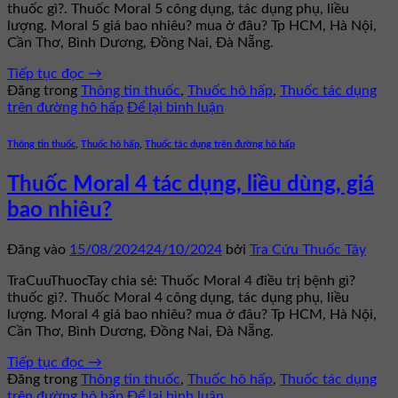
thuốc gì?. Thuốc Moral 5 công dụng, tác dụng phụ, liều
lượng. Moral 5 giá bao nhiêu? mua ở đâu? Tp HCM, Hà Nội,
Cần Thơ, Bình Dương, Đồng Nai, Đà Nẵng.
Tiếp tục đọc
→
Đăng trong
Thông tin thuốc
,
Thuốc hô hấp
,
Thuốc tác dụng
trên đường hô hấp
Để lại bình luận
Thông tin thuốc
,
Thuốc hô hấp
,
Thuốc tác dụng trên đường hô hấp
Thuốc Moral 4 tác dụng, liều dùng, giá
bao nhiêu?
Đăng vào
15/08/2024
24/10/2024
bởi
Tra Cứu Thuốc Tây
TraCuuThuocTay chia sẻ: Thuốc Moral 4 điều trị bệnh gì?
thuốc gì?. Thuốc Moral 4 công dụng, tác dụng phụ, liều
lượng. Moral 4 giá bao nhiêu? mua ở đâu? Tp HCM, Hà Nội,
Cần Thơ, Bình Dương, Đồng Nai, Đà Nẵng.
Tiếp tục đọc
→
Đăng trong
Thông tin thuốc
,
Thuốc hô hấp
,
Thuốc tác dụng
trên đường hô hấp
Để lại bình luận