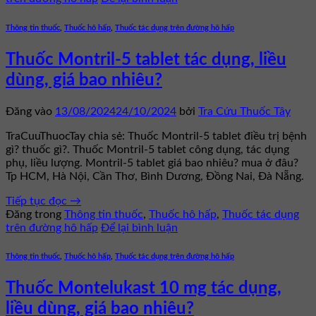
Thông tin thuốc
,
Thuốc hô hấp
,
Thuốc tác dụng trên đường hô hấp
Thuốc Montril-5 tablet tác dụng, liều
dùng, giá bao nhiêu?
Đăng vào
13/08/2024
24/10/2024
bởi
Tra Cứu Thuốc Tây
TraCuuThuocTay chia sẻ: Thuốc Montril-5 tablet điều trị bệnh
gì? thuốc gì?. Thuốc Montril-5 tablet công dụng, tác dụng
phụ, liều lượng. Montril-5 tablet giá bao nhiêu? mua ở đâu?
Tp HCM, Hà Nội, Cần Thơ, Bình Dương, Đồng Nai, Đà Nẵng.
Tiếp tục đọc
→
Đăng trong
Thông tin thuốc
,
Thuốc hô hấp
,
Thuốc tác dụng
trên đường hô hấp
Để lại bình luận
Thông tin thuốc
,
Thuốc hô hấp
,
Thuốc tác dụng trên đường hô hấp
Thuốc Montelukast 10 mg tác dụng,
liều dùng, giá bao nhiêu?