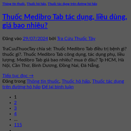
Thông tin thuốc
,
Thuốc hô hấp
,
Thuốc tác dụng trên đường hô hấp
Thuốc Medibro Tab tác dụng, liều dùng,
giá bao nhiêu?
Đăng vào
29/07/2024
bởi
Tra Cứu Thuốc Tây
TraCuuThuocTay chia sẻ: Thuốc Medibro Tab điều trị bệnh gì?
thuốc gì?. Thuốc Medibro Tab công dụng, tác dụng phụ, liều
lượng. Medibro Tab giá bao nhiêu? mua ở đâu? Tp HCM, Hà
Nội, Cần Thơ, Bình Dương, Đồng Nai, Đà Nẵng.
Tiếp tục đọc
→
Đăng trong
Thông tin thuốc
,
Thuốc hô hấp
,
Thuốc tác dụng
trên đường hô hấp
Để lại bình luận
1
2
3
4
…
115