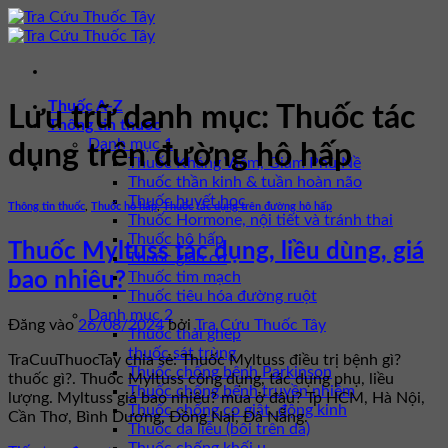
Bỏ
qua
nội
dung
Thuốc A-Z
Lưu trữ danh mục:
Thuốc tác
Thông tin thuốc
Danh mục 1
dụng trên đường hô hấp
Thuốc Kháng Viêm, Giảm Phù Nề
Thuốc thần kinh & tuần hoàn não
Thuốc huyết học
Thông tin thuốc
,
Thuốc hô hấp
,
Thuốc tác dụng trên đường hô hấp
Thuốc Hormone, nội tiết và tránh thai
Thuốc hô hấp
Thuốc Myltuss tác dụng, liều dùng, giá
Thuốc giãn cơ
Thuốc tim mạch
bao nhiêu?
Thuốc tiêu hóa đường ruột
Danh mục 2
Đăng vào
26/08/2024
bởi
Tra Cứu Thuốc Tây
Thuốc thải ghép
thuốc sát trùng
TraCuuThuocTay chia sẻ: Thuốc Myltuss điều trị bệnh gì?
Thuốc chống bệnh Parkinson
thuốc gì?. Thuốc Myltuss công dụng, tác dụng phụ, liều
Thuốc chống bệnh truyền nhiễm
lượng. Myltuss giá bao nhiêu? mua ở đâu? Tp HCM, Hà Nội,
Thuốc chống co giật, động kinh
Cần Thơ, Bình Dương, Đồng Nai, Đà Nẵng.
Thuốc da liễu (bôi trên da)