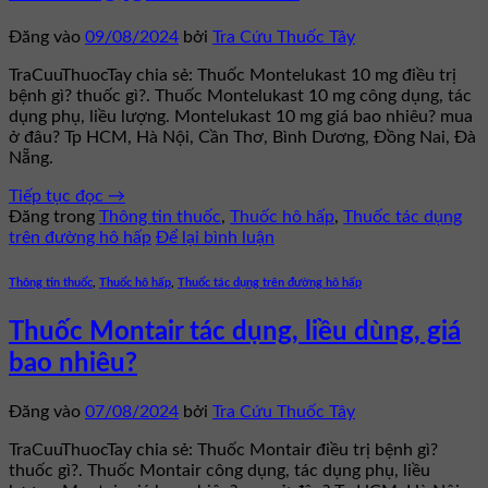
Đăng vào
09/08/2024
bởi
Tra Cứu Thuốc Tây
TraCuuThuocTay chia sẻ: Thuốc Montelukast 10 mg điều trị
bệnh gì? thuốc gì?. Thuốc Montelukast 10 mg công dụng, tác
dụng phụ, liều lượng. Montelukast 10 mg giá bao nhiêu? mua
ở đâu? Tp HCM, Hà Nội, Cần Thơ, Bình Dương, Đồng Nai, Đà
Nẵng.
Tiếp tục đọc
→
Đăng trong
Thông tin thuốc
,
Thuốc hô hấp
,
Thuốc tác dụng
trên đường hô hấp
Để lại bình luận
Thông tin thuốc
,
Thuốc hô hấp
,
Thuốc tác dụng trên đường hô hấp
Thuốc Montair tác dụng, liều dùng, giá
bao nhiêu?
Đăng vào
07/08/2024
bởi
Tra Cứu Thuốc Tây
TraCuuThuocTay chia sẻ: Thuốc Montair điều trị bệnh gì?
thuốc gì?. Thuốc Montair công dụng, tác dụng phụ, liều