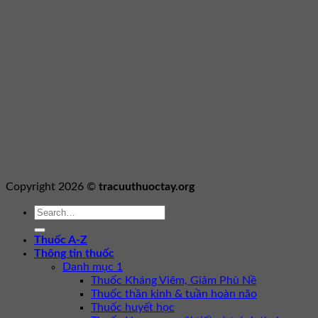
Copyright 2026 ©
tracuuthuoctay.org
Thuốc A-Z
Thông tin thuốc
Danh mục 1
Thuốc Kháng Viêm, Giảm Phù Nề
Thuốc thần kinh & tuần hoàn não
Thuốc huyết học