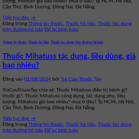
lượng. Montair giá bao nhiêu? mua ở đâu? Tp HCM, Hà Nội,
Cần Thơ, Bình Dương, Đồng Nai, Đà Nẵng.
Tiếp tục đọc
→
Đăng trong
Thông tin thuốc
,
Thuốc hô hấp
,
Thuốc tác dụng
trên đường hô hấp
Để lại bình luận
Thông tin thuốc
,
Thuốc hô hấp
,
Thuốc tác dụng trên đường hô hấp
Thuốc Mihatuss tác dụng, liều dùng, giá
bao nhiêu?
Đăng vào
01/08/2024
bởi
Tra Cứu Thuốc Tây
TraCuuThuocTay chia sẻ: Thuốc Mihatuss điều trị bệnh gì?
thuốc gì?. Thuốc Mihatuss công dụng, tác dụng phụ, liều
lượng. Mihatuss giá bao nhiêu? mua ở đâu? Tp HCM, Hà Nội,
Cần Thơ, Bình Dương, Đồng Nai, Đà Nẵng.
Tiếp tục đọc
→
Đăng trong
Thông tin thuốc
,
Thuốc hô hấp
,
Thuốc tác dụng
trên đường hô hấp
Để lại bình luận