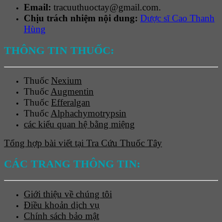
Email:
tracuuthuoctay@gmail.com.
Chịu trách nhiệm nội dung:
Dược sĩ Cao Thanh
Hùng
THÔNG TIN THUỐC:
Thuốc
Nexium
Thuốc
Augmentin
Thuốc
Efferalgan
Thuốc
Alphachymotrypsin
các kiểu quan hệ bằng miệng
Tổng hợp bài viết tại Tra Cứu Thuốc Tây
CÁC TRANG THÔNG TIN:
Giới thiệu về chúng tôi
Điều khoản dịch vụ
Chính sách bảo mật