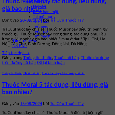
Thuốc Musonbay tác dụng, liều dùng,
Danh mục 2
Nội tiết
giá bao nhiêu?
Răng hàm mặt
Tai mũi họng
Đăng vào
20/08/2024
bởi
Tra Cứu Thuốc Tây
Thần kinh
Tiết niệu
TraCuuThuocTay chia sẻ: Thuốc Musonbay điều trị bệnh gì?
Tiêu hóa
thuốc gì?. Thuốc Musonbay công dụng, tác dụng phụ, liều
Tim mạch
lượng. Musonbay giá bao nhiêu? mua ở đâu? Tp HCM, Hà
Tin Sức Khỏe
Nội, Cần Thơ, Bình Dương, Đồng Nai, Đà Nẵng.
Đo BMI
Tiếp tục đọc
→
Đăng trong
Thông tin thuốc
,
Thuốc hô hấp
,
Thuốc tác dụng
trên đường hô hấp
Để lại bình luận
Thông tin thuốc
,
Thuốc hô hấp
,
Thuốc tác dụng trên đường hô hấp
Thuốc Moral 5 tác dụng, liều dùng, giá
bao nhiêu?
Đăng vào
18/08/2024
bởi
Tra Cứu Thuốc Tây
TraCuuThuocTay chia sẻ: Thuốc Moral 5 điều trị bệnh gì?