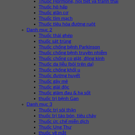
Thuốc Hormone, nội tiết và tránh thai
Thuốc hô hấp
Thuốc giãn cơ
Thuốc tim mạch
Thuốc tiêu hóa đường ruột
Danh mục 2
Thuốc thải ghép
thuốc sát trùng
Thuốc chống bệnh Parkinson
Thuốc chống bệnh truyền nhiễm
Thuốc chống co giật, động kinh
Thuốc da liễu (bôi trên da)
Thuốc chống khối u
Thuốc đường huyết
Thuốc gây mê
Thuốc giải độc
Thuốc giảm đau & hạ sốt
thuốc trị bệnh Gan
Danh mục 3
Thuốc trị sỏi thận
thuốc trị táo bón, tiêu chảy
Thuốc ức chế miễn dịch
Thuốc Ung Thư
thuốc về mắt