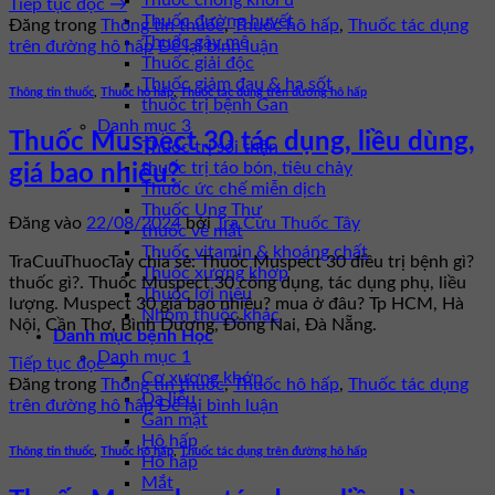
Thuốc chống khối u
Tiếp tục đọc
→
Thuốc đường huyết
Đăng trong
Thông tin thuốc
,
Thuốc hô hấp
,
Thuốc tác dụng
Thuốc gây mê
trên đường hô hấp
Để lại bình luận
Thuốc giải độc
Thuốc giảm đau & hạ sốt
Thông tin thuốc
,
Thuốc hô hấp
,
Thuốc tác dụng trên đường hô hấp
thuốc trị bệnh Gan
Danh mục 3
Thuốc Muspect 30 tác dụng, liều dùng,
Thuốc trị sỏi thận
thuốc trị táo bón, tiêu chảy
giá bao nhiêu?
Thuốc ức chế miễn dịch
Thuốc Ung Thư
Đăng vào
22/08/2024
bởi
Tra Cứu Thuốc Tây
thuốc về mắt
Thuốc vitamin & khoáng chất
TraCuuThuocTay chia sẻ: Thuốc Muspect 30 điều trị bệnh gì?
Thuốc xương khớp
thuốc gì?. Thuốc Muspect 30 công dụng, tác dụng phụ, liều
Thuốc lợi niệu
lượng. Muspect 30 giá bao nhiêu? mua ở đâu? Tp HCM, Hà
Nhóm thuốc khác
Nội, Cần Thơ, Bình Dương, Đồng Nai, Đà Nẵng.
Danh mục bệnh Học
Danh mục 1
Tiếp tục đọc
→
Cơ xương khớp
Đăng trong
Thông tin thuốc
,
Thuốc hô hấp
,
Thuốc tác dụng
Da liễu
trên đường hô hấp
Để lại bình luận
Gan mật
Hô hấp
Thông tin thuốc
,
Thuốc hô hấp
,
Thuốc tác dụng trên đường hô hấp
Hô hấp
Mắt