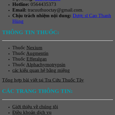
Hotline:
0564435373
Email:
tracuuthuoctay@gmail.com.
Chịu trách nhiệm nội dung:
Dược sĩ Cao Thanh
Hùng
THÔNG TIN THUỐC:
Thuốc
Nexium
Thuốc
Augmentin
Thuốc
Efferalgan
Thuốc
Alphachymotrypsin
các kiểu quan hệ bằng miệng
Tổng hợp bài viết tại Tra Cứu Thuốc Tây
CÁC TRANG THÔNG TIN:
Giới thiệu về chúng tôi
Điều khoản dịch vụ