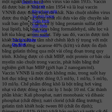
một người bệnh bị nhiễm virus vào năm 1935. Vaccin
Danh mục 2
đã được bán ở Nhật từ năm 1954 và là loại vaccin
Nội tiết
Răng hàm mặt
VNNB được dùng rộng rãi nhất. Não chuột nhiễm virus
Tai mũi họng
được thu thập và đồng nhất rồi đưa vào dây chuyền sản
Thần kinh
xuất bao gồm ly tâm, xử lý bằng protamin sulfat (để
Tiết niệu
loại lipid), bất hoạt virus bằng formaldehyd, siêu lọc và
Tiêu hóa
kết tủa bằng amoni sulfat. Tiếp sau đó, vaccin được tinh
Tim mạch
khiết bằng siêu ly tâm nhờ chênh lệch tỷ trọng với một
Tin Sức Khỏe
dung dịch đường sacarose 40% (kl/tt) và được ổn định
Đo BMI
bằng gelatin thông qua một vài công đoạn trong quy
trình. Không được có chất MBP, một protein cơ bản của
myelin não chuột trong vaccin, phát hiện bằng thử
nghiệm giới hạn MBP (giới hạn 2 nanogam/ml).
Vaccin VNNB là một dịch không màu, trong suốt hay
hơi đục trắng và được đóng 0,5 ml/lọ, 1 ml/lọ, 5 ml/lọ,
10 ml/lọ. Chế phẩm đông khô là bột trắng hơi vàng
nhạt và được đóng vào các lọ 1 hoặc 10 ml. Các thành
phần khác: Kali phosphat, natri monobasic và dibasic
phosphat (chất đệm); natri clorid (chất đẳng trương);
gelatin tinh khiết hoặc tween 80 (chất ổn định);
thimerosal 0,01% (kl/tt) (chất bảo quản) và nước cất để