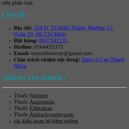
trên phân loại.
LIÊN HỆ:
Địa chỉ:
334 Đ. Tô Hiến Thành, Phường 15,
Quận 10, Hồ Chí Minh
Đặt hàng:
0937542233
Hotline:
0564435373
Email:
tracuuthuoctay@gmail.com.
Chịu trách nhiệm nội dung:
Dược sĩ Cao Thanh
Hùng
THÔNG TIN THUỐC:
Thuốc
Nexium
Thuốc
Augmentin
Thuốc
Efferalgan
Thuốc
Alphachymotrypsin
các kiểu quan hệ bằng miệng