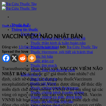
Bỏ
qua
nội
dung
Thuốc A-Z
Thuốc A-Z
,
Thuốc Chữ V
Thông tin thuốc
Danh mục 1
VACCIN VIÊM NÃO NHẬT BẢN
Thuốc Kháng Viêm, Giảm Phù Nề
Thuốc thần kinh & tuần hoàn não
Đăng vào
13/04/2022
30/10/2024
bởi
Tra Cứu Thuốc Tây
Thuốc huyết học
Spread the love
Thuốc Hormone, nội tiết và tránh thai
Thuốc hô hấp
Thuốc giãn cơ
Thuốc tim mạch
Tracuuthuoctay chia sẻ bài viết
VACCIN VIÊM NÃO
Thuốc tiêu hóa đường ruột
NHẬT BẢN
là thuốc gì? giá thuốc bao nhiêu? chỉ
Danh mục 2
định, cách sử dụng, tác dụng phụ thuốcVaccinum
Thuốc thải ghép
encephalitidis japonicae .Vaccin được dùng để thúc đẩy
thuốc sát trùng
Thuốc chống bệnh Parkinson
miễn dịch chủ động chống VNNB ở trẻ em sống tại các
Thuốc chống bệnh truyền nhiễm
vùng có nguy cơ tiếp xúc cao với virus VNNB. Vaccin
Thuốc chống co giật, động kinh
VNNB bất hoạt còn được dùng để tạo miễn dịch chủ
Thuốc da liễu (bôi trên da)
động cho nhân viên phòng thí nghiệm có nguy cơ tiếp