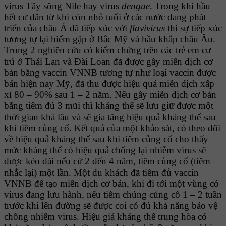
virus Tây sông Nile hay virus
dengue
. Trong khi hầu
hết cư dân từ khi còn nhỏ tuổi ở các nước đang phát
triển của châu Á đã tiếp xúc với
flavivirus
thì sự tiếp xúc
tương tự lại hiếm gặp ở Bắc Mỹ và hầu khắp châu Âu.
Trong 2 nghiên cứu có kiểm chứng trên các trẻ em cư
trú ở Thái Lan và Ðài Loan đã được gây miễn dịch cơ
bản bằng vaccin VNNB tương tự như loại vaccin được
bán hiện nay Mỹ, đã thu được hiệu quả miễn dịch xấp
xỉ 80 – 90% sau 1 – 2 năm. Nếu gây miễn dịch cơ bản
bằng tiêm đủ 3 mũi thì kháng thể sẽ lưu giữ được một
thời gian khá lâu và sẽ gia tăng hiệu quả kháng thể sau
khi tiêm củng cố. Kết quả của một khảo sát, có theo dõi
về hiệu quả kháng thể sau khi tiêm củng cố cho thấy
mức kháng thể có hiệu quả chống lại nhiễm virus sẽ
được kéo dài nếu cứ 2 đến 4 năm, tiêm củng cố (tiêm
nhắc lại) một lần. Một du khách đã tiêm đủ vaccin
VNNB để tạo miễn dịch cơ bản, khi đi tới một vùng có
virus đang lưu hành, nếu tiêm chủng củng cố 1 – 2 tuần
trước khi lên đường sẽ được coi có đủ khả năng bảo vệ
chống nhiễm virus. Hiệu giá kháng thể trung hòa có