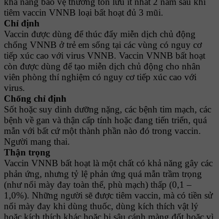
khả năng bảo vệ thường tồn lưu ít nhất 2 năm sau khi
tiêm vaccin VNNB loại bất hoạt đủ 3 mũi.
Chỉ định
Vaccin được dùng để thúc đẩy miễn dịch chủ động
chống VNNB ở trẻ em sống tại các vùng có nguy cơ
tiếp xúc cao với virus VNNB. Vaccin VNNB bất hoạt
còn được dùng để tạo miễn dịch chủ động cho nhân
viên phòng thí nghiệm có nguy cơ tiếp xúc cao với
virus.
Chống chỉ định
Sốt hoặc suy dinh dưỡng nặng, các bệnh tim mạch, các
bệnh về gan và thận cấp tính hoặc đang tiến triển, quá
mẫn với bất cứ một thành phần nào đó trong vaccin.
Người mang thai.
Thận trọng
Vaccin VNNB bất hoạt là một chất có khả năng gây các
phản ứng, nhưng tỷ lệ phản ứng quá mẫn trầm trọng
(như nổi mày đay toàn thể, phù mạch) thấp (0,1 –
1,0%). Những người sẽ được tiêm vaccin, mà có tiền sử
nổi mày đay khi dùng thuốc, dùng kích thích vật lý
hoặc kích thích khác hoặc bị sâu cánh màng đốt hoặc vì