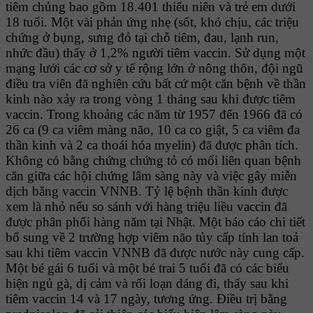
tiêm chủng bao gồm 18.401 thiếu niên và trẻ em dưới
18 tuổi. Một vài phản ứng nhẹ (sốt, khó chịu, các triệu
chứng ở bụng, sưng đỏ tại chỗ tiêm, đau, lạnh run,
nhức đầu) thấy ở 1,2% người tiêm vaccin. Sử dụng một
mạng lưới các cơ sở y tế rộng lớn ở nông thôn, đội ngũ
điều tra viên đã nghiên cứu bất cứ một căn bệnh về thần
kinh nào xảy ra trong vòng 1 tháng sau khi được tiêm
vaccin. Trong khoảng các năm từ 1957 đến 1966 đã có
26 ca (9 ca viêm màng não, 10 ca co giật, 5 ca viêm đa
thần kinh và 2 ca thoái hóa myelin) đã được phân tích.
Không có bằng chứng chứng tỏ có mối liên quan bệnh
căn giữa các hội chứng lâm sàng này và việc gây miễn
dịch bằng vaccin VNNB. Tỷ lệ bệnh thần kinh được
xem là nhỏ nếu so sánh với hàng triệu liều vaccin đã
được phân phối hàng năm tại Nhật. Một báo cáo chi tiết
bổ sung về 2 trường hợp viêm não tủy cấp tính lan toả
sau khi tiêm vaccin VNNB đã được nước này cung cấp.
Một bé gái 6 tuổi và một bé trai 5 tuổi đã có các biểu
hiện ngủ gà, dị cảm và rối loạn dáng đi, thấy sau khi
tiêm vaccin 14 và 17 ngày, tương ứng. Ðiều trị bằng