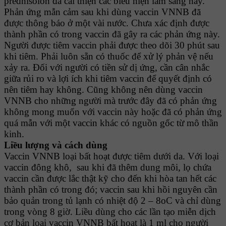
prednisolon đã cải thiện các biểu hiện lâm sàng này.
Phản ứng mẫn cảm sau khi dùng vaccin VNNB đã
được thông báo ở một vài nước. Chưa xác định được
thành phần có trong vaccin đã gây ra các phản ứng này.
Người được tiêm vaccin phải được theo dõi 30 phút sau
khi tiêm. Phải luôn sẵn có thuốc để xử lý phản vệ nếu
xảy ra. Ðối với người có tiền sử dị ứng, cần cân nhắc
giữa rủi ro và lợi ích khi tiêm vaccin để quyết định có
nên tiêm hay không. Cũng không nên dùng vaccin
VNNB cho những người mà trước đây đã có phản ứng
không mong muốn với vaccin này hoặc đã có phản ứng
quá mẫn với một vaccin khác có nguồn gốc từ mô thần
kinh.
Liều lượng và cách dùng
Vaccin VNNB loại bất hoạt được tiêm dưới da. Với loại
vaccin đông khô, sau khi đã thêm dung môi, lọ chứa
vaccin cần được lắc thật kỹ cho đến khi hòa tan hết các
thành phần có trong đó; vaccin sau khi hồi nguyên cần
bảo quản trong tủ lạnh có nhiệt độ 2 – 8oC và chỉ dùng
trong vòng 8 giờ. Liều dùng cho các lần tạo miễn dịch
cơ bản loại vaccin VNNB bất hoạt là 1 ml cho người