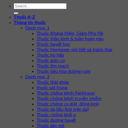
Thuốc A-Z
Thông tin thuốc
Danh mục 1
Thuốc Kháng Viêm, Giảm Phù Nề
Thuốc thần kinh & tuần hoàn não
Thuốc huyết học
Thuốc Hormone, nội tiết và tránh thai
Thuốc hô hấp
Thuốc giãn cơ
Thuốc tim mạch
Thuốc tiêu hóa đường ruột
Danh mục 2
Thuốc thải ghép
thuốc sát trùng
Thuốc chống bệnh Parkinson
Thuốc chống bệnh truyền nhiễm
Thuốc chống co giật, động kinh
Thuốc da liễu (bôi trên da)
Thuốc chống khối u
Thuốc đường huyết
Thuốc gây mê