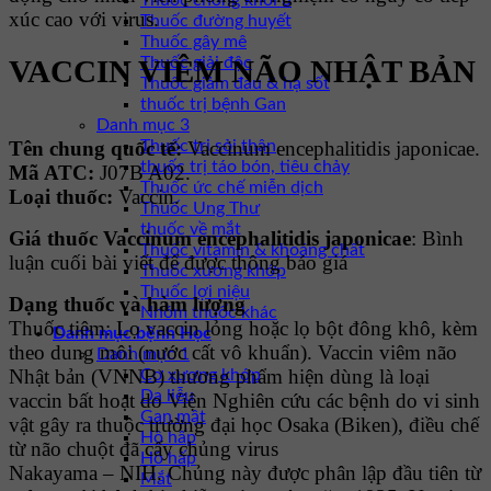
Thuốc chống khối u
xúc cao với virus.
Thuốc đường huyết
Thuốc gây mê
VACCIN VIÊM NÃO NHẬT BẢN
Thuốc giải độc
Thuốc giảm đau & hạ sốt
thuốc trị bệnh Gan
Danh mục 3
Tên chung quốc tế:
Vaccinum encephalitidis japonicae.
Thuốc trị sỏi thận
thuốc trị táo bón, tiêu chảy
Mã ATC:
J07B A02.
Thuốc ức chế miễn dịch
Loại thuốc:
Vaccin.
Thuốc Ung Thư
thuốc về mắt
Giá thuốc Vaccinum encephalitidis japonicae
: Bình
Thuốc vitamin & khoáng chất
luận cuối bài viết để được thông báo giá
Thuốc xương khớp
Thuốc lợi niệu
Dạng thuốc và hàm lượng
Nhóm thuốc khác
Thuốc tiêm: Lọ vaccin lỏng hoặc lọ bột đông khô, kèm
Danh mục bệnh Học
theo dung môi (nước cất vô khuẩn). Vaccin viêm não
Danh mục 1
Nhật bản (VNNB) thương phẩm hiện dùng là loại
Cơ xương khớp
Da liễu
vaccin bất hoạt do Viện Nghiên cứu các bệnh do vi sinh
Gan mật
vật gây ra thuộc trường đại học Osaka (Biken), điều chế
Hô hấp
từ não chuột đã cấy chủng virus
Hô hấp
Nakayama – NIH. Chủng này được phân lập đầu tiên từ
Mắt