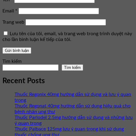
Email
*
Trang web
Lưu tên của tôi, email, và trang web trong trình duyệt này
cho lần bình luận kế tiếp của tôi.
Tìm kiếm
Tìm kiếm
Recent Posts
Thuốc Regonix 40mg hướng dẫn sử dụng và lưu ý quan
trọng
Thuốc Regonat 40mg hướng dẫn sử dụng hiệu quả cho
bệnh nhân ung thư
Thuốc Parlodel 2.5mg hướng dẫn sử dụng và những lưu
ý quan trọng
Thuốc Palbace 125mg lưu ý quan trọng khi sử dụng
thuốc chống ung thư