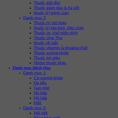
Thuốc giải độc
Thuốc giảm đau & hạ sốt
thuốc trị bệnh Gan
Danh mục 3
Thuốc trị sỏi thận
thuốc trị táo bón, tiêu chảy
Thuốc ức chế miễn dịch
Thuốc Ung Thư
thuốc về mắt
Thuốc vitamin & khoáng chất
Thuốc xương khớp
Thuốc lợi niệu
Nhóm thuốc khác
Danh mục bệnh Học
Danh mục 1
Cơ xương khớp
Da liễu
Gan mật
Hô hấp
Hô hấp
Mắt
Danh mục 2
Nội tiết
Răng hàm mặt