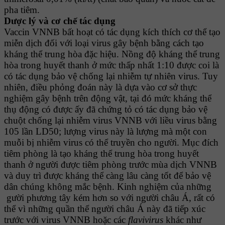
pha tiêm.
Dược lý và cơ chế tác dụng
Vaccin VNNB bất hoạt có tác dụng kích thích cơ thể tạo
miễn dịch đối với loại virus gây bệnh bằng cách tạo
kháng thể trung hòa đặc hiệu. Nồng độ kháng thể trung
hòa trong huyết thanh ở mức thấp nhất 1:10 được coi là
có tác dụng bảo vệ chống lại nhiễm tự nhiên virus. Tuy
nhiên, điều phỏng đoán này là dựa vào cơ sở thực
nghiệm gây bệnh trên động vật, tại đó mức kháng thể
thụ động có được ấy đã chứng tỏ có tác dụng bảo vệ
chuột chống lại nhiễm virus VNNB với liều virus bằng
105 lần LD50; lượng virus này là lượng mà một con
muỗi bị nhiễm virus có thể truyền cho người. Mục đích
tiêm phòng là tạo kháng thể trung hòa trong huyết
thanh ở người được tiêm phòng trước mùa dịch VNNB
và duy trì được kháng thể càng lâu càng tốt để bảo vệ
dân chúng không mắc bệnh. Kinh nghiệm của những
gười phương tây kém hơn so với người châu Á, rất có
thể vì những quần thể người châu Á này đã tiếp xúc
trước với virus VNNB hoặc các
flavivirus
khác như