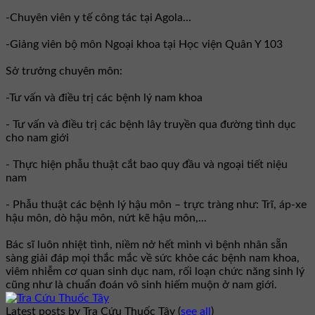
-Chuyên viên y tế công tác tại Agola...
-Giảng viên bộ môn Ngoại khoa tại Học viện Quân Y 103
Sở trưởng chuyên môn:
-Tư vấn và điều trị các bệnh lý nam khoa
- Tư vấn và điều trị các bệnh lây truyền qua đường tình dục
cho nam giới
- Thực hiện phẫu thuật cắt bao quy đầu và ngoại tiết niệu
nam
- Phẫu thuật các bệnh lý hậu môn – trực tràng như: Trĩ, áp-xe
hậu môn, dò hậu môn, nứt kẽ hậu môn,...
Bác sĩ luôn nhiệt tình, niềm nở hết mình vì bệnh nhân sẵn
sàng giải đáp mọi thắc mắc về sức khỏe các bệnh nam khoa,
viêm nhiễm cơ quan sinh dục nam, rối loạn chức năng sinh lý
cũng như là chuẩn đoán vô sinh hiếm muộn ở nam giới.
Latest posts by Tra Cứu Thuốc Tây
(
see all
)