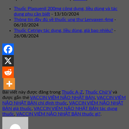
Thuốc Plaquenil 200mg công dụng, liều dùng và tác
dụng phụ cần biết
- 13/10/2024
Thông tin đầy đủ về thuốc ung thư Lenvaxen 4mg
-
06/10/2024
Thuốc Cetrigy tác dụng, liều dùng, giá bao nhiêu?
-
26/08/2024
Bài viết này được đăng trong
Thuốc A-Z
,
Thuốc Chữ V
và
được gắn thẻ
VACCIN VIÊM NÃO NHẬT BẢN
,
VACCIN VIÊM
NÃO NHẬT BẢN chỉ định thuốc
,
VACCIN VIÊM NÃO NHẬT
BẢN giá thuốc
,
VACCIN VIÊM NÃO NHẬT BẢN tác dụng
thuốc
,
VACCIN VIÊM NÃO NHẬT BẢN thuốc gì?
.