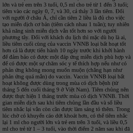
lớn và trẻ em trên 3 tuổi, 0,5 ml cho trẻ từ 1 đến 3 tuổi;
tiêm vào các ngày 0, 7, và 30, cả thảy 3 lần tiêm. Ðối
với người ở châu Á, chỉ cần tiêm 2 liều là đủ cho việc
tạo miễn dịch cơ bản (tiêm cách nhau 1 tuần); tuy nhiên
khả năng sinh miễn dịch vẫn tốt hơn so với người
phương tây. Ðối với khách du lịch thì mặc dù họ là ai,
liều tiêm cuối cùng của vaccin VNNB loại bất hoạt tốt
hơn cả là được tiến hành 10 ngày trước khi khởi hành
để đảm bảo có được một đáp ứng miễn dịch phù hợp và
để có được một sự chăm sóc y tế thích hợp nếu như có
phản ứng không mong muốn muộn (chẳng hạn như
phản ứng quá mẫn) do vaccin. Vaccin VNNB loại bất
hoạt không được dùng trong mùa có dịch bệnh (từ
tháng 5 đến cuối tháng 9 ở Việt Nam). Tiêm chủng nên
được thực hiện 1 tháng trước mùa có dịch VNNB. Thời
gian miễn dịch sau khi tiêm chủng lần đầu và số liều
tiêm nhắc lại vẫn còn cần được làm sáng tỏ thêm. Trong
lúc chờ có khuyến cáo dứt khoát hơn, có thể tiêm nhắc
lại 1 ml cho người lớn và trẻ em trên 3 tuổi, và liều 0,5
ml cho trẻ từ 1 – 3 tuổi, vào thời điểm 2 năm sau khi đã