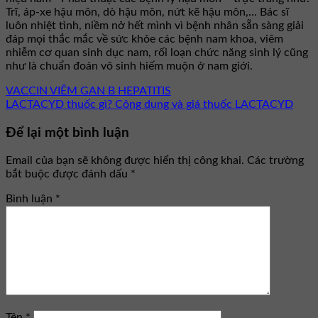
Trĩ, áp-xe hậu môn, dò hậu môn, nứt kẽ hậu môn,... Bác sĩ
luôn nhiệt tình, niềm nở hết mình vì bệnh nhân sẵn sàng giải
đáp mọi thắc mắc về sức khỏe các bệnh nam khoa, viêm
nhiễm cơ quan sinh dục nam, rối loạn chức năng sinh lý cũng
như là chuẩn đoán vô sinh hiếm muộn ở nam giới.
VACCIN VIÊM GAN B HEPATITIS
LACTACYD thuốc gì? Công dụng và giá thuốc LACTACYD
Để lại một bình luận
Email của bạn sẽ không được hiển thị công khai.
Các trường
bắt buộc được đánh dấu
*
Bình luận
*
Tên
*