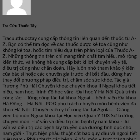
Tra Cứu Thuốc Tây
Tracuuthuoctay cung cấp thông tin liên quan đến thuốc từ A-
Z. Bạn có thể tìm đọc về các thuốc được kê toa cũng như
không kê toa, hoặc tìm hiểu dựa trên phân loại của Thuốc A-
Z. Những thông tin trên chỉ mang tính chất tìm hiểu, mở rộng
kiến thức, và không hề cung cấp bất kì lời khuyên về y tế,
điều trị cũng như chẩn đoán. Hãy luôn nhớ tham khảo ý kiến
của bác sĩ hoặc các chuyên gia trước khi bắt đầu, dừng hay
thay đổi phương pháp điều trị, chăm sóc sức khỏe. Tác giả :
Trương Phú Hải Chuyên khoa: chuyên khoa II Ngoại khoa tiết
niệu, nam học. Trình độ học vấn: -Đại học Y Hà Nội Quá trình
công tác: - Từng công tác tại khoa Ngoại – bệnh viện Đa khoa
Hà Đông – Hà Nội -PGĐ phụ trách chuyên môn bệnh viện đa
khoa Hà Nội -Chuyên viên y tế công tác tại Agola... -Giảng
viên bộ môn Ngoại khoa tại Học viện Quân Y 103 Sở trưởng
chuyên môn: -Tư vấn và điều trị các bệnh lý nam khoa - Tư
vấn và điều trị các bệnh lây truyền qua đường tình dục cho
nam giới - Thực hiện phẫu thuật cắt bao quy đầu và ngoại tiết
niệu nam - Phẫu thuật các bệnh lý hậu môn – trực tràng như: