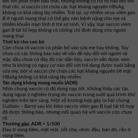
đối với phát triển bào thai, nhưng không có rủi ro nào đối với
thai nhi, vì vaccin chỉ chứa các hạt kháng nguyên HBsAg
không có khả năng lây nhiễm. Trái lại, sự nhiễm virus viêm gan
B ở người mang thai có thể gây nên bệnh nặng cho mẹ và
nhiễm khuẩn mạn tính ở trẻ sơ sinh. Vì vậy, loại vaccin viêm
gan B tái tổ hợp không có chống chỉ định dùng cho người
mang thai.
Thời kỳ cho con bú
Còn chưa rõ vaccin có phân bố vào sữa mẹ hay không. Tuy
chưa có các thông báo nào về vấn đề này đối với người và
mặc dầu chưa có đầy đủ các dẫn liệu, vaccin vẫn được xem
như là không có nguy cơ nào đối với trẻ đang được nuôi bằng
sữa mẹ, bởi vì vaccin chỉ chứa các hạt kháng nguyên bề mặt
HBsAg không có khả năng lây nhiễm.
Tác dụng không mong muốn (ADR)
Nhìn chung vaccin có độ dung nạp tốt. Không thấy các tác
dụng ngoại ý nghiêm trọng do vaccin trong suốt quá trình thử
nghiệm trên lâm sàng. Một số trường hợp gây ra hội chứng
Guillain – Barré sau khi tiêm vaccin viêm gan B loại tái tổ hợp
đã được thông báo, nhưng mối quan hệ với vaccin còn chưa
rõ.
Thường gặp, ADR > 1/100
Ðau ở vùng tiêm, mệt mỏi, sốt nhẹ, nhức đầu, ban đỏ, rắn ở
vùng tiêm.