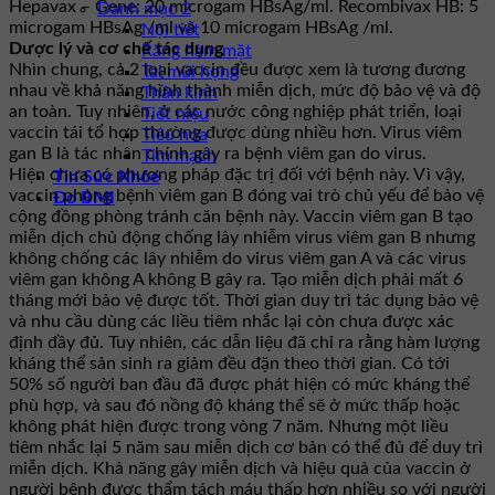
Hepavax – Gene: 20 microgam HBsAg/ml. Recombivax HB: 5
Danh mục 2
microgam HBsAg /ml và 10 microgam HBsAg /ml.
Nội tiết
Dược lý và cơ chế tác dụng
Răng hàm mặt
Nhìn chung, cả 2 loại vaccin đều được xem là tương đương
Tai mũi họng
nhau về khả năng hình thành miễn dịch, mức độ bảo vệ và độ
Thần kinh
an toàn. Tuy nhiên, ở các nước công nghiệp phát triển, loại
Tiết niệu
vaccin tái tổ hợp thường được dùng nhiều hơn. Virus viêm
Tiêu hóa
gan B là tác nhân chính gây ra bệnh viêm gan do virus.
Tim mạch
Hiện chưa có phương pháp đặc trị đối với bệnh này. Vì vậy,
Tin Sức Khỏe
vaccin phòng bệnh viêm gan B đóng vai trò chủ yếu để bảo vệ
Đo BMI
cộng đồng phòng tránh căn bệnh này. Vaccin viêm gan B tạo
miễn dịch chủ động chống lây nhiễm virus viêm gan B nhưng
không chống các lây nhiễm do virus viêm gan A và các virus
viêm gan không A không B gây ra. Tạo miễn dịch phải mất 6
tháng mới bảo vệ được tốt. Thời gian duy trì tác dụng bảo vệ
và nhu cầu dùng các liều tiêm nhắc lại còn chưa được xác
định đầy đủ. Tuy nhiên, các dẫn liệu đã chỉ ra rằng hàm lượng
kháng thể sản sinh ra giảm đều đặn theo thời gian. Có tới
50% số người ban đầu đã được phát hiện có mức kháng thể
phù hợp, và sau đó nồng độ kháng thể sẽ ở mức thấp hoặc
không phát hiện được trong vòng 7 năm. Nhưng một liều
tiêm nhắc lại 5 năm sau miễn dịch cơ bản có thể đủ để duy trì
miễn dịch. Khả năng gây miễn dịch và hiệu quả của vaccin ở
người bệnh được thẩm tách máu thấp hơn nhiều so với người