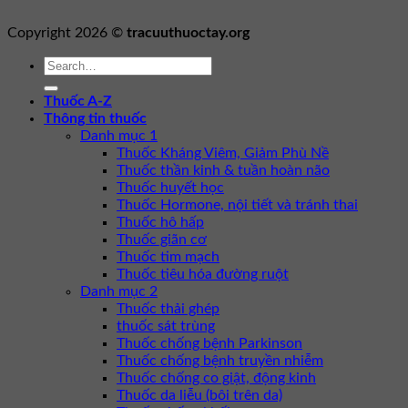
Copyright 2026 ©
tracuuthuoctay.org
Thuốc A-Z
Thông tin thuốc
Danh mục 1
Thuốc Kháng Viêm, Giảm Phù Nề
Thuốc thần kinh & tuần hoàn não
Thuốc huyết học
Thuốc Hormone, nội tiết và tránh thai
Thuốc hô hấp
Thuốc giãn cơ
Thuốc tim mạch
Thuốc tiêu hóa đường ruột
Danh mục 2
Thuốc thải ghép
thuốc sát trùng
Thuốc chống bệnh Parkinson
Thuốc chống bệnh truyền nhiễm
Thuốc chống co giật, động kinh
Thuốc da liễu (bôi trên da)