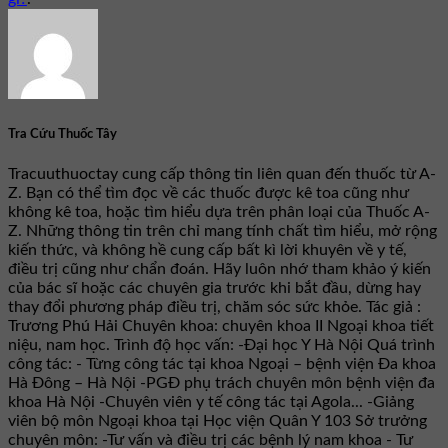
Tra Cứu Thuốc Tây
Tracuuthuoctay cung cấp thông tin liên quan đến thuốc từ A-
Z. Bạn có thể tìm đọc về các thuốc được kê toa cũng như
không kê toa, hoặc tìm hiểu dựa trên phân loại của Thuốc A-
Z. Những thông tin trên chỉ mang tính chất tìm hiểu, mở rộng
kiến thức, và không hề cung cấp bất kì lời khuyên về y tế,
điều trị cũng như chẩn đoán. Hãy luôn nhớ tham khảo ý kiến
của bác sĩ hoặc các chuyên gia trước khi bắt đầu, dừng hay
thay đổi phương pháp điều trị, chăm sóc sức khỏe. Tác giả :
Trương Phú Hải Chuyên khoa: chuyên khoa II Ngoại khoa tiết
niệu, nam học. Trình độ học vấn: -Đại học Y Hà Nội Quá trình
công tác: - Từng công tác tại khoa Ngoại – bệnh viện Đa khoa
Hà Đông – Hà Nội -PGĐ phụ trách chuyên môn bệnh viện đa
khoa Hà Nội -Chuyên viên y tế công tác tại Agola... -Giảng
viên bộ môn Ngoại khoa tại Học viện Quân Y 103 Sở trưởng
chuyên môn: -Tư vấn và điều trị các bệnh lý nam khoa - Tư