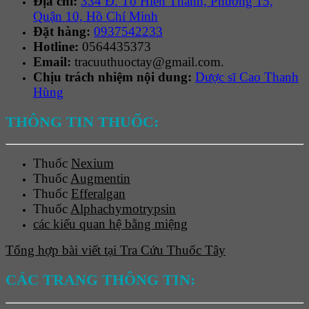
Địa chỉ:
334 Đ. Tô Hiến Thành, Phường 15,
Quận 10, Hồ Chí Minh
Đặt hàng:
0937542233
Hotline:
0564435373
Email:
tracuuthuoctay@gmail.com.
Chịu trách nhiệm nội dung:
Dược sĩ Cao Thanh
Hùng
THÔNG TIN THUỐC:
Thuốc
Nexium
Thuốc
Augmentin
Thuốc
Efferalgan
Thuốc
Alphachymotrypsin
các kiểu quan hệ bằng miệng
Tổng hợp bài viết tại Tra Cứu Thuốc Tây
CÁC TRANG THÔNG TIN: