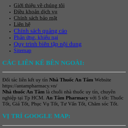
Giới thiệu về chúng tôi
Điều khoản dịch vụ
Chính sách bảo mật
Liên hệ
Chính sách quảng cáo
Phản ứng, khiếu nại
Quy trình biên tập nội dung
Sitemap
CÁC LIÊN KẾ BÊN NGOÀI:
Đối tác liên kết uy tín
Nhà Thuốc An Tâm
Website
https://antampharmacy.vn/
Nhà thuốc An Tâm
là chuỗi nhà thuốc uy tín, chuyên
nghiệp tại Tp HCM.
An Tâm Pharmacy
với 5 tốt: Thuốc
Tốt, Giá Tốt, Phục Vụ Tốt, Tư Vấn Tốt, Chăm sóc Tốt.
VỊ TRÍ GOOGLE MAP: