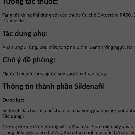
Tương tác thuốc:
Tăng tác dụng khi dùng với các thuốc ức chế Cytocrom P450, 3
rifampicin.
Tác dụng phụ:
Phản ứng dị ứng, phù mặt, tăng nhịp tim, đánh trống ngực, hạ h
Chú ý đề phòng:
Người trên 65 tuổi, người suy gan, suy thận nặng.
Thông tin thành phần Sildenafil
Dược lực:
Sildenafil là chất ức chế chọn lọc của vòng guanosine-monop
Tác dụng :
Cường dương là do dương vật ứ đầy máu. Sự ứ máu này xảy r
Trong điều kiện bình thường, kích thích tình dục dẫn tới sản 