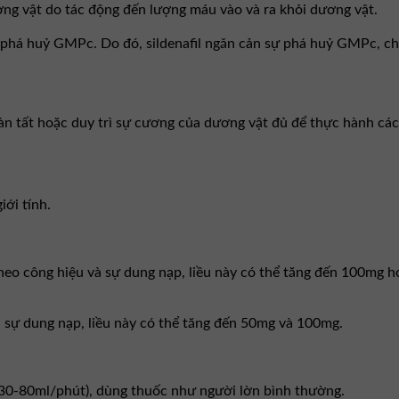
g vật do tác động đến lượng máu vào và ra khỏi dương vật.
 phá huỷ GMPc. Do đó, sildenafil ngǎn cản sự phá huỷ GMPc, ch
oàn tất hoặc duy trì sự cương của dương vật đủ để thực hành cá
iới tính.
o công hiệu và sự dung nạp, liều này có thể tăng đến 100mg ho
à sự dung nạp, liều này có thể tăng đến 50mg và 100mg.
n 30-80ml/phút), dùng thuốc như người lờn bình thường.