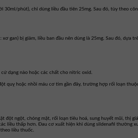
ới 30ml/phút), chỉ dùng liều đầu tiên 25mg. Sau đó, tùy theo cô
ụ: xơ gan) bị giảm, liều ban đầu nên dùng là 25mg. Sau đó, dựa t
cứ dạng nào hoặc các chất cho nitric oxid.
ột quỵ hoặc nhồi máu cơ tim gần đây, trường hợp rối loạn thuộ
đột ngột, chóng mặt, rối loạn tiêu hoá, sung huyết mũi, thị giác
i các liều thấp hơn. Ðau cơ xuất hiện khi dùng sildenafil thườn
theo liều thuốc.