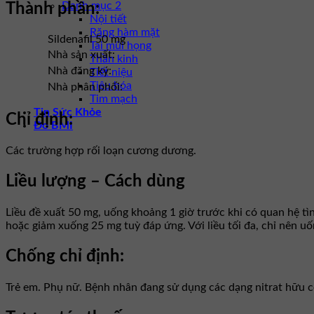
Danh mục 2
Thành phần:
Nội tiết
Răng hàm mặt
Sildenafil 50 mg
Tai mũi họng
Nhà sản xuất:
Thần kinh
Nhà đăng ký:
Tiết niệu
Tiêu hóa
Nhà phân phối:
Tim mạch
Tin Sức Khỏe
Chỉ định:
Đo BMI
Các trường hợp rối loạn cương dương.
Liều lượng – Cách dùng
Liều đề xuất 50 mg, uống khoảng 1 giờ trước khi có quan hệ tì
hoặc giảm xuống 25 mg tuỳ đáp ứng. Với liều tối đa, chỉ nên uố
Chống chỉ định:
Trẻ em. Phụ nữ. Bệnh nhân đang sử dụng các dạng nitrat hữu c