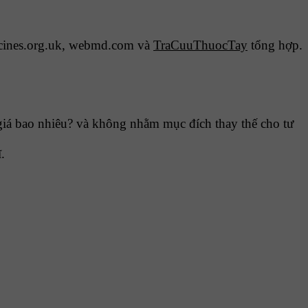
cines.org.uk, webmd.com và
TraCuuThuocTay
tổng hợp.
iá bao nhiêu? và không nhằm mục đích thay thế cho tư
.