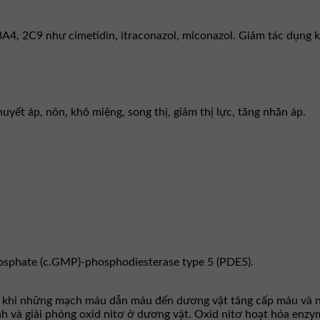
A4, 2C9 như cimetidin, itraconazol, miconazol. Giảm tác dụng 
uyết áp, nôn, khô miệng, song thị, giảm thị lực, tăng nhãn áp.
hosphate (c.GMP)-phosphodiesterase type 5 (PDE5).
a khi những mạch máu dẫn máu đến dương vật tǎng cấp máu và 
sinh và giải phóng oxid nitơ ở dương vật. Oxid nitơ hoạt hóa en