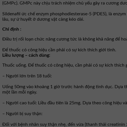
(GMPc). GMPc này chịu trách nhiệm chủ yếu gây ra cương dươn
Sildenafil ức chế enzym phosphodiesterase-5 (PDE5), là enzym
lâu, sự ứ huyết ở dương vật càng kéo dài.
Chỉ định :
Ðiều trị rối loạn chức năng cương tức là không khả năng để h
Ðể thuốc có công hiệu cần phải có sự kích thích giới tính.
Liều lượng – cách dùng:
Thuốc uống. Ðể thuốc có công hiệu, cần phải có sự kích thích g
– Người lớn trên 18 tuổi:
Uống 50mg vào khoảng 1 giờ trước hành động tình dục. Dựa the
một lần mỗi ngày.
– Người cao tuổi: Liều đầu tiên là 25mg. Dựa theo công hiệu v
– Người bị suy thận:
Ðối với bệnh nhân suy thận nhẹ, đến vừa (thanh thải creatini