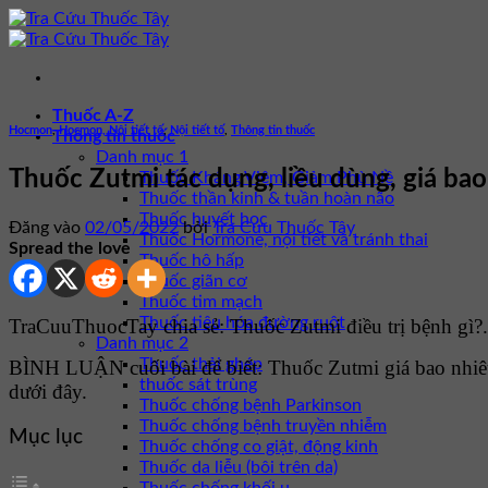
Bỏ
qua
nội
dung
Thuốc A-Z
Hocmon
,
Hocmon, Nội tiết tố
,
Nội tiết tố
,
Thông tin thuốc
Thông tin thuốc
Danh mục 1
Thuốc Zutmi tác dụng, liều dùng, giá bao
Thuốc Kháng Viêm, Giảm Phù Nề
Thuốc thần kinh & tuần hoàn não
Thuốc huyết học
Đăng vào
02/05/2022
bởi
Tra Cứu Thuốc Tây
Thuốc Hormone, nội tiết và tránh thai
Spread the love
Thuốc hô hấp
Thuốc giãn cơ
Thuốc tim mạch
Thuốc tiêu hóa đường ruột
TraCuuThuocTay chia sẻ: Thuốc Zutmi điều trị bệnh gì?.
Danh mục 2
Thuốc thải ghép
BÌNH LUẬN cuối bài để biết: Thuốc Zutmi giá bao nhiê
thuốc sát trùng
dưới đây.
Thuốc chống bệnh Parkinson
Thuốc chống bệnh truyền nhiễm
Mục lục
Thuốc chống co giật, động kinh
Thuốc da liễu (bôi trên da)