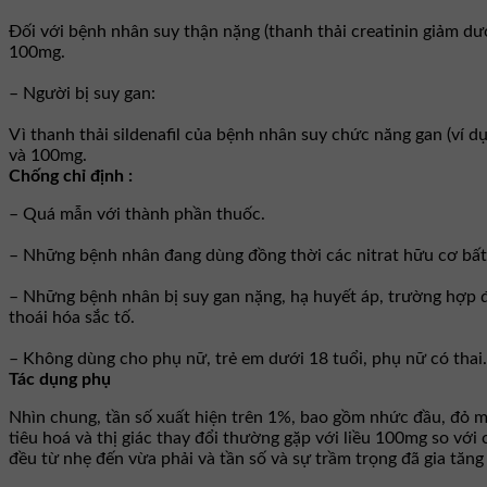
Ðối với bệnh nhân suy thận nặng (thanh thải creatinin giảm dư
100mg.
– Người bị suy gan:
Vì thanh thải sildenafil của bệnh nhân suy chức năng gan (ví d
và 100mg.
Chống chỉ định :
– Quá mẫn với thành phần thuốc.
– Những bệnh nhân đang dùng đồng thời các nitrat hữu cơ bất 
– Những bệnh nhân bị suy gan nặng, hạ huyết áp, trường hợp đ
thoái hóa sắc tố.
– Không dùng cho phụ nữ, trẻ em dưới 18 tuổi, phụ nữ có thai.
Tác dụng phụ
Nhìn chung, tần số xuất hiện trên 1%, bao gồm nhức đầu, đỏ mặt 
tiêu hoá và thị giác thay đổi thường gặp với liều 100mg so vớ
đều từ nhẹ đến vừa phải và tần số và sự trầm trọng đã gia tăng 