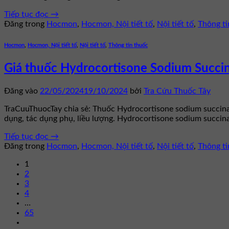
Tiếp tục đọc
→
Đăng trong
Hocmon
,
Hocmon, Nội tiết tố
,
Nội tiết tố
,
Thông ti
Hocmon
,
Hocmon, Nội tiết tố
,
Nội tiết tố
,
Thông tin thuốc
Giá thuốc Hydrocortisone Sodium Succ
Đăng vào
22/05/2024
19/10/2024
bởi
Tra Cứu Thuốc Tây
TraCuuThuocTay chia sẻ: Thuốc Hydrocortisone sodium succinate
dụng, tác dụng phụ, liều lượng. Hydrocortisone sodium succin
Tiếp tục đọc
→
Đăng trong
Hocmon
,
Hocmon, Nội tiết tố
,
Nội tiết tố
,
Thông ti
1
2
3
4
…
65