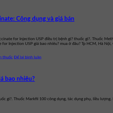
nate: Công dụng và giá bán
inate for Injection USP điều trị bệnh gì? thuốc gì?. Thuốc Met
te for Injection USP giá bao nhiêu? mua ở đâu? Tp HCM, Hà Nội
n thuốc
Để lại bình luận
iá bao nhiêu?
huốc gì?. Thuốc Markfil 100 công dụng, tác dụng phụ, liều lượn