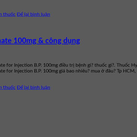
n thuốc
Để lại bình luận
inate 100mg & công dụng
 for Injection B.P. 100mg điều trị bệnh gì? thuốc gì?. Thuốc H
ate for Injection B.P. 100mg giá bao nhiêu? mua ở đâu? Tp HCM
n thuốc
Để lại bình luận