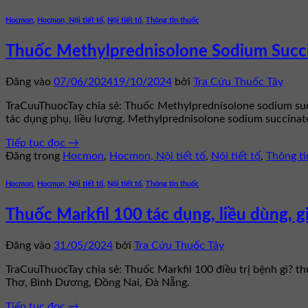
Hocmon
,
Hocmon, Nội tiết tố
,
Nội tiết tố
,
Thông tin thuốc
Thuốc Methylprednisolone Sodium Succi
Đăng vào
07/06/2024
19/10/2024
bởi
Tra Cứu Thuốc Tây
TraCuuThuocTay chia sẻ: Thuốc Methylprednisolone sodium succ
tác dụng phụ, liều lượng. Methylprednisolone sodium succina
Tiếp tục đọc
→
Đăng trong
Hocmon
,
Hocmon, Nội tiết tố
,
Nội tiết tố
,
Thông ti
Hocmon
,
Hocmon, Nội tiết tố
,
Nội tiết tố
,
Thông tin thuốc
Thuốc Markfil 100 tác dụng, liều dùng, g
Đăng vào
31/05/2024
bởi
Tra Cứu Thuốc Tây
TraCuuThuocTay chia sẻ: Thuốc Markfil 100 điều trị bệnh gì? t
Thơ, Bình Dương, Đồng Nai, Đà Nẵng.
Tiếp tục đọc
→