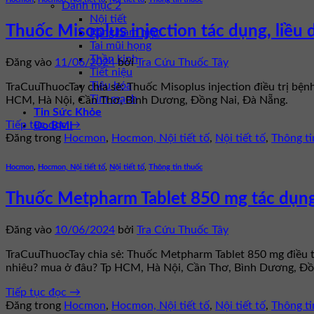
Danh mục 2
Nội tiết
Thuốc Misoplus injection tác dụng, liều 
Răng hàm mặt
Tai mũi họng
Thần kinh
Đăng vào
11/06/2024
bởi
Tra Cứu Thuốc Tây
Tiết niệu
Tiêu hóa
TraCuuThuocTay chia sẻ: Thuốc Misoplus injection điều trị bệnh
Tim mạch
HCM, Hà Nội, Cần Thơ, Bình Dương, Đồng Nai, Đà Nẵng.
Tin Sức Khỏe
Tiếp tục đọc
→
Đo BMI
Đăng trong
Hocmon
,
Hocmon, Nội tiết tố
,
Nội tiết tố
,
Thông ti
Hocmon
,
Hocmon, Nội tiết tố
,
Nội tiết tố
,
Thông tin thuốc
Thuốc Metpharm Tablet 850 mg tác dụng,
Đăng vào
10/06/2024
bởi
Tra Cứu Thuốc Tây
TraCuuThuocTay chia sẻ: Thuốc Metpharm Tablet 850 mg điều t
nhiêu? mua ở đâu? Tp HCM, Hà Nội, Cần Thơ, Bình Dương, Đồ
Tiếp tục đọc
→
Đăng trong
Hocmon
,
Hocmon, Nội tiết tố
,
Nội tiết tố
,
Thông ti