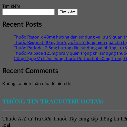
Tìm kiếm
Tìm kiếm
Recent Posts
Thuốc Regonix 40mg hướng dẫn sử dụng và lưu ý quan t
Thuốc Regonat 40mg hướng dẫn sử dụng hiệu quả cho b
Thuốc Parlodel 2.5mg hướng dẫn sử dụng và những lưu ý
Thuốc Palbace 125mg lưu ý quan trọng khi sử dụng thuố
Công Dụng Và Liều Dùng thuốc Purinethol 50mg Trong Đ
Recent Comments
Không có bình luận nào để hiển thị.
THÔNG TIN TRACUUTHUOCTAY:
Thuốc A-Z từ Tra Cứu Thuốc Tây cung cấp thông tin liên
loại.