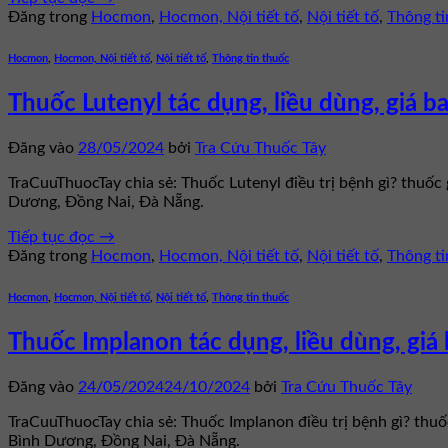
Đăng trong
Hocmon
,
Hocmon, Nội tiết tố
,
Nội tiết tố
,
Thông ti
Hocmon
,
Hocmon, Nội tiết tố
,
Nội tiết tố
,
Thông tin thuốc
Thuốc Lutenyl tác dụng, liều dùng, giá b
Đăng vào
28/05/2024
bởi
Tra Cứu Thuốc Tây
TraCuuThuocTay chia sẻ: Thuốc Lutenyl điều trị bệnh gì? thuốc
Dương, Đồng Nai, Đà Nẵng.
Tiếp tục đọc
→
Đăng trong
Hocmon
,
Hocmon, Nội tiết tố
,
Nội tiết tố
,
Thông ti
Hocmon
,
Hocmon, Nội tiết tố
,
Nội tiết tố
,
Thông tin thuốc
Thuốc Implanon tác dụng, liều dùng, giá
Đăng vào
24/05/2024
24/10/2024
bởi
Tra Cứu Thuốc Tây
TraCuuThuocTay chia sẻ: Thuốc Implanon điều trị bệnh gì? thu
Bình Dương, Đồng Nai, Đà Nẵng.