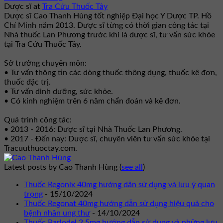
Dược sĩ
at
Tra Cứu Thuốc Tây
Dược sĩ Cao Thanh Hùng tốt nghiệp Đại học Y Dược TP. Hồ
Chí Minh năm 2013. Dược sĩ từng có thời gian công tác tại
Nhà thuốc Lan Phương trước khi là dược sĩ, tư vấn sức khỏe
tại Tra Cứu Thuốc Tây.
Sở trưởng chuyên môn:
• Tư vấn thông tin các dòng thuốc thông dụng, thuốc kê đơn,
thuốc đặc trị.
• Tư vấn dinh dưỡng, sức khỏe.
• Có kinh nghiệm trên 6 năm chẩn đoán và kê đơn.
Quá trình công tác:
• 2013 - 2016: Dược sĩ tại Nhà Thuốc Lan Phương.
• 2017 - Đến nay: Dược sĩ, chuyên viên tư vấn sức khỏe tại
Tracuuthuoctay.com.
Latest posts by Cao Thanh Hùng
(
see all
)
Thuốc Regonix 40mg hướng dẫn sử dụng và lưu ý quan
trọng
- 15/10/2024
Thuốc Regonat 40mg hướng dẫn sử dụng hiệu quả cho
bệnh nhân ung thư
- 14/10/2024
Thuốc Parlodel 2.5mg hướng dẫn sử dụng và những lưu