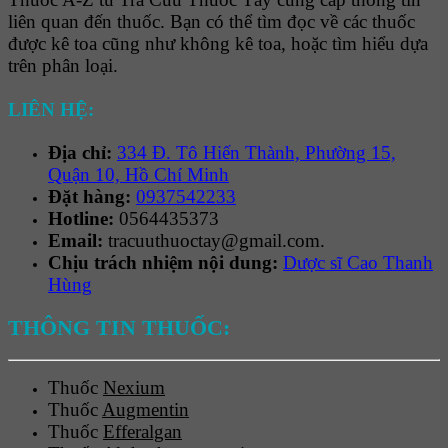
liên quan đến thuốc. Bạn có thể tìm đọc về các thuốc
được kê toa cũng như không kê toa, hoặc tìm hiểu dựa
trên phân loại.
LIÊN HỆ:
Địa chỉ:
334 Đ. Tô Hiến Thành, Phường 15,
Quận 10, Hồ Chí Minh
Đặt hàng:
0937542233
Hotline:
0564435373
Email:
tracuuthuoctay@gmail.com.
Chịu trách nhiệm nội dung:
Dược sĩ Cao Thanh
Hùng
THÔNG TIN THUỐC:
Thuốc
Nexium
Thuốc
Augmentin
Thuốc
Efferalgan