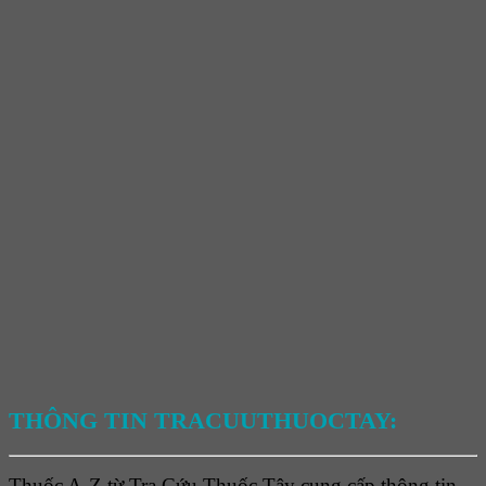
THÔNG TIN TRACUUTHUOCTAY:
Thuốc A-Z từ Tra Cứu Thuốc Tây cung cấp thông tin