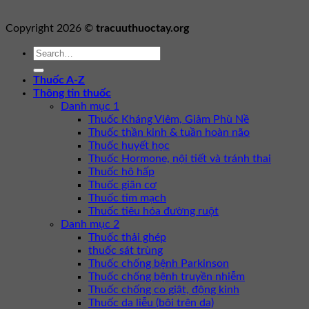
Copyright 2026 ©
tracuuthuoctay.org
Thuốc A-Z
Thông tin thuốc
Danh mục 1
Thuốc Kháng Viêm, Giảm Phù Nề
Thuốc thần kinh & tuần hoàn não
Thuốc huyết học
Thuốc Hormone, nội tiết và tránh thai
Thuốc hô hấp
Thuốc giãn cơ
Thuốc tim mạch
Thuốc tiêu hóa đường ruột
Danh mục 2
Thuốc thải ghép
thuốc sát trùng
Thuốc chống bệnh Parkinson
Thuốc chống bệnh truyền nhiễm
Thuốc chống co giật, động kinh
Thuốc da liễu (bôi trên da)