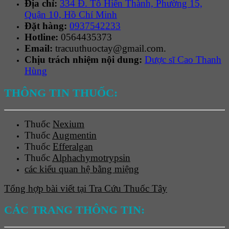
Địa chỉ:
334 Đ. Tô Hiến Thành, Phường 15,
Quận 10, Hồ Chí Minh
Đặt hàng:
0937542233
Hotline:
0564435373
Email:
tracuuthuoctay@gmail.com.
Chịu trách nhiệm nội dung:
Dược sĩ Cao Thanh
Hùng
THÔNG TIN THUỐC:
Thuốc
Nexium
Thuốc
Augmentin
Thuốc
Efferalgan
Thuốc
Alphachymotrypsin
các kiểu quan hệ bằng miệng
Tổng hợp bài viết tại Tra Cứu Thuốc Tây
CÁC TRANG THÔNG TIN: