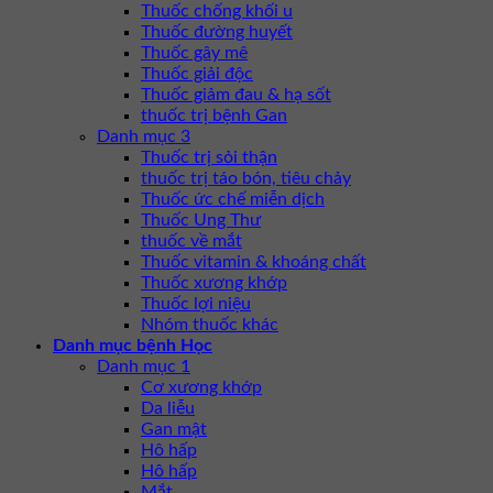
Thuốc chống khối u
Thuốc đường huyết
Thuốc gây mê
Thuốc giải độc
Thuốc giảm đau & hạ sốt
thuốc trị bệnh Gan
Danh mục 3
Thuốc trị sỏi thận
thuốc trị táo bón, tiêu chảy
Thuốc ức chế miễn dịch
Thuốc Ung Thư
thuốc về mắt
Thuốc vitamin & khoáng chất
Thuốc xương khớp
Thuốc lợi niệu
Nhóm thuốc khác
Danh mục bệnh Học
Danh mục 1
Cơ xương khớp
Da liễu
Gan mật
Hô hấp
Hô hấp
Mắt