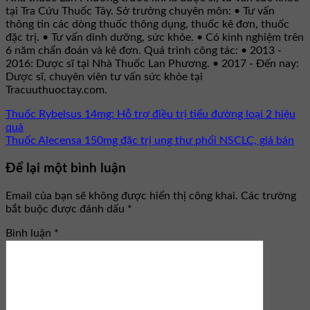
tại Tra Cứu Thuốc Tây. Sở trưởng chuyên môn: • Tư vấn
thông tin các dòng thuốc thông dụng, thuốc kê đơn, thuốc
đặc trị. • Tư vấn dinh dưỡng, sức khỏe. • Có kinh nghiệm trên
6 năm chẩn đoán và kê đơn. Quá trình công tác: • 2013 -
2016: Dược sĩ tại Nhà Thuốc Lan Phương. • 2017 - Đến nay:
Dược sĩ, chuyên viên tư vấn sức khỏe tại
Tracuuthuoctay.com.
Thuốc Rybelsus 14mg: Hỗ trợ điều trị tiểu đường loại 2 hiệu
quả
Thuốc Alecensa 150mg đặc trị ung thư phổi NSCLC, giá bán
Để lại một bình luận
Email của bạn sẽ không được hiển thị công khai.
Các trường
bắt buộc được đánh dấu
*
Bình luận
*