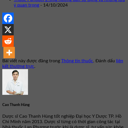
ý quan trọng
- 14/10/2024
Bài viết này được đăng trong
Thông tin thuốc
. Đánh dấu
liên
kết thường trực
.
Cao Thanh Hùng
Dược sĩ Cao Thanh Hùng tốt nghiệp Đại học Y Dược TP. Hồ
Chí Minh năm 2013. Dược sĩ từng có thời gian công tác tại
Nhà thuốc Lan Phương trước khi là dược sĩ, tư vấn sức khỏe