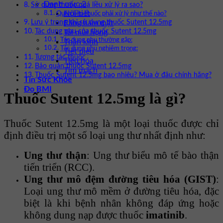
Danh mục 2
Sử dụng thuốc quá liều xử lý ra sao?
Nội tiết
Quên liều thuốc phải xử lý như thế nào?
Lưu ý trong khi sử dụng thuốc Sutent 12.5mg
Răng hàm mặt
Tác dụng phụ của thuốc Sutent 12.5mg
Tai mũi họng
Tác dụng phụ thường gặp:
Thần kinh
Tác dụng phụ nghiêm trọng:
Tiết niệu
Tương tác thuốc
Tiêu hóa
Bảo quản thuốc Sutent 12.5mg
Tim mạch
Thuốc Sutent 12.5mg bao nhiêu? Mua ở đâu chính hãng?
Tin Sức Khỏe
Đo BMI
Thuốc Sutent 12.5mg là gì?
Thuốc Sutent 12.5mg là một loại thuốc được chỉ
định điều trị một số loại ung thư nhất định như:
Ung thư thận
: Ung thư biểu mô tế bào thận
tiến triển (RCC).
Ung thư mô đệm đường tiêu hóa (GIST)
:
Loại ung thư mô mềm ở đường tiêu hóa, đặc
biệt là khi bệnh nhân không đáp ứng hoặc
không dung nạp được thuốc
imatinib
.