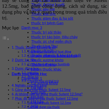
này sẽ cung cấp cái nhìn toàn diện về Sutent
Thuốc chống khối u
Thuốc đường huyết
12.5mg, bao gồm công dụng, cách sử dụng, tác
Thuốc gây mê
dụng phụ và lưu ý quan trọng trong quá trình điều
Thuốc giải độc
trị.
Thuốc giảm đau & hạ sốt
thuốc trị bệnh Gan
Danh mục 3
Mục lục
Thuốc trị sỏi thận
thuốc trị táo bón, tiêu chảy
Thuốc ức chế miễn dịch
Thuốc Ung Thư
Thuốc Sutent 12.5mg là gì?
thuốc về mắt
Thành phần và cơ chế hoạt động
Thuốc vitamin & khoáng chất
Công dụng chính của Sutent 12.5mg
Thuốc xương khớp
Dược lực học
Thuốc lợi niệu
Cơ chế hoạt động của Sunitinib
Dược động học
Nhóm thuốc khác
Hấp thu
Danh mục bệnh Học
Phân bố
Danh mục 1
Chuyển hóa và thải trừ
Cơ xương khớp
Nghiên cứu lâm sàng
Da liễu
Công dụng của thuốc Sutent 12.5mg
Gan mật
Ai không nên sử dụng thuốc Sutent 12.5mg?
Hô hấp
Phác đồ điều trị của thuốc Sutent 12.5mg
Hô hấp
Liều dùng thuốc Sutent 12.5mg
Mắt
Cách sử dụng của thuốc