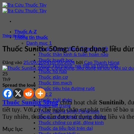
Bỏ
qua
nội
dung
Thuốc A-Z
Thông tin thuốc
Thông tin thuốc
Danh mục 1
Thuốc Sunitix 50mg: Công dụng, liều dùn
Thuốc Kháng Viêm, Giảm Phù Nề
Thuốc thần kinh & tuần hoàn não
Thuốc huyết học
Đăng vào
25/09/2024
10/10/2024
bởi
Cao Thanh Hùng
Thuốc Hormone, nội tiết và tránh thai
Thuốc hô hấp
25
Thuốc giãn cơ
Th9
Thuốc tim mạch
Spread the love
Thuốc tiêu hóa đường ruột
Danh mục 2
Thuốc thải ghép
Thuốc Sunitix 50mg
chứa hoạt chất
Sunitinib
, đ
thuốc sát trùng
tiết tụy. Với cơ chế ngăn chặn sự phát triển tế bà
Thuốc chống bệnh Parkinson
Tuy nhiên, thuốc cần được sử dụng đúng liều và theo
Thuốc chống bệnh truyền nhiễm
Thuốc chống co giật, động kinh
Thuốc da liễu (bôi trên da)
Mục lục