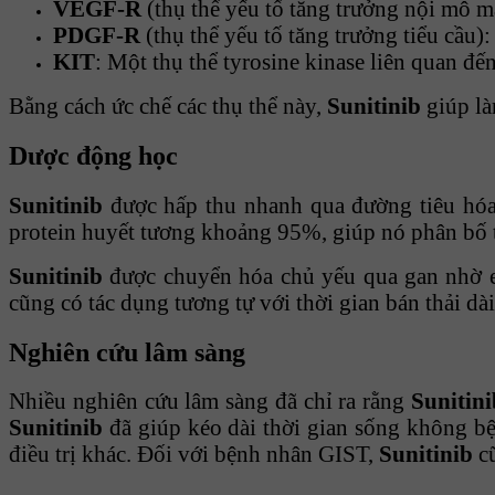
VEGF-R
(thụ thể yếu tố tăng trưởng nội mô 
PDGF-R
(thụ thể yếu tố tăng trưởng tiểu cầu)
KIT
: Một thụ thể tyrosine kinase liên quan đ
Bằng cách ức chế các thụ thể này,
Sunitinib
giúp là
Dược động học
Sunitinib
được hấp thu nhanh qua đường tiêu hóa.
protein huyết tương khoảng 95%, giúp nó phân bố t
Sunitinib
được chuyển hóa chủ yếu qua gan nhờ
cũng có tác dụng tương tự với thời gian bán thải dài
Nghiên cứu lâm sàng
Nhiều nghiên cứu lâm sàng đã chỉ ra rằng
Sunitini
Sunitinib
đã giúp kéo dài thời gian sống không bệ
điều trị khác. Đối với bệnh nhân GIST,
Sunitinib
cũ