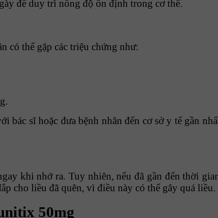
ày để duy trì nồng độ ổn định trong cơ thể.
n có thể gặp các triệu chứng như:
g.
ới bác sĩ hoặc đưa bệnh nhân đến cơ sở y tế gần nhất
y khi nhớ ra. Tuy nhiên, nếu đã gần đến thời gian 
ắp cho liều đã quên, vì điều này có thể gây quá liều.
unitix 50mg