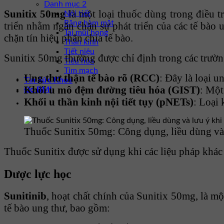
Danh mục 2
Sunitix 50mg
là một loại thuốc dùng trong điều t
Nội tiết
Răng hàm mặt
triển nhằm ngăn chặn sự phát triển của các tế bào
Tai mũi họng
chặn tín hiệu phân chia tế bào.
Thần kinh
Tiết niệu
Sunitix 50mg thường được chỉ định trong các trườn
Tiêu hóa
Tim mạch
Ung thư thận tế bào rõ (RCC)
: Đây là loại u
Tin Sức Khỏe
Khối u mô đệm đường tiêu hóa (GIST)
: Một
Đo BMI
Khối u thần kinh nội tiết tụy (pNETs)
: Loại 
Thuốc Sunitix 50mg: Công dụng, liều dùng và
Thuốc Sunitix được sử dụng khi các liệu pháp khác
Dược lực học
Sunitinib
, hoạt chất chính của Sunitix 50mg, là mộ
tế bào ung thư, bao gồm: