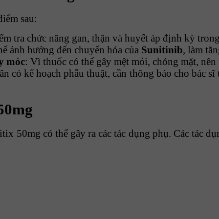
điểm sau:
ểm tra chức năng gan, thận và huyết áp định kỳ trong
thể ảnh hưởng đến chuyển hóa của
Sunitinib
, làm tă
áy móc
: Vì thuốc có thể gây mệt mỏi, chóng mặt, nên 
ân có kế hoạch phẫu thuật, cần thông báo cho bác sĩ
 50mg
itix 50mg có thể gây ra các tác dụng phụ. Các tác d