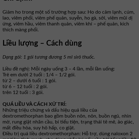
Giảm ho trong một số trường hợp sau: Ho do cảm lạnh, cúm,
lao, viêm phổi, viêm phế quản, suyễn, ho gà, sởi, viêm mũi dị
ứng, viêm hầu, viêm thanh quản, viêm khí – phế quản, kích
thích màng phổi.
Liều lượng – Cách dùng
Dạng gói: 1 gói tương đương 5 ml sirô thuốc.
Liều đề nghị: Mỗi ngày uống 3 – 4 lần, mỗi lần uống:
Trẻ em dưới 2 tuổi : 1/4 – 1/2 gói.
từ 2 – dưới 6 tuổi : 1 gói.
từ 6 – 12 tuổi : 2 gói.
trên 12 tuổi : 3 gói.
QUÁ LIỀU VÀ CÁCH XỬ TRÍ:
Những triệu chứng và dấu hiệu quá liều của
dextromethorphan bao gồm buồn nôn, nôn, buồn ngủ, nhìn
mờ, rung giật nhãn cầu, bí tiểu tiện, trạng thái tê mê, ảo giác,
mất điều hòa, suy hô hấp, co giật.
Điều trị quá liều dextromethorphan: Hỗ trợ, dùng naloxon 2