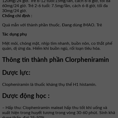
120mg/24 giờ. Trẻ 6-12 tuổi:15mg/lần, cách 6-8 giờ, tối đa
60mg/24 giờ. Trẻ 2-6 tuổi: 7.5mg/lần, cách 6-8 giờ, tối đa
30mg/24 giờ.
Chống chỉ định :
Quá mẫn với thành phần thuốc. Ðang dùng IMAO. Trẻ
Tác dụng phụ
Mệt mỏi, chóng mặt, nhịp tim nhanh, buồn nôn, co thắt phế
quản, dị ứng da. Hiếm khi buồn ngủ, rối loạn tiêu hóa.
Thông tin thành phần Clorpheniramin
Dược lực:
Clopheniramin là thuốc kháng thụ thể H1 histamin.
Dược động học :
– Hấp thu: Clopheniramin maleat hấp thu tốt khi uống và
xuất hiện trong huyết tương trong vòng 30-60 phút. Sinh khả
dụng thấp, đạt 25-50%.