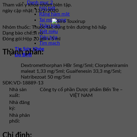
Danh mục 2
Tham vấn y khoa nhóm biên tập.
Nội tiết
ngày cập nhật: 13/2/2020
Răng hàm mặt
Tai mũi họng
Thần kinh
Nhóm thuốc:
Thuốc tác dụng trên đường hô hấp
Tiết niệu
Dạng bào chế:
Si rô
Tiêu hóa
Đóng gói:
Hộp 20 gói x 5 ml
Tim mạch
Tin Sức Khỏe
Thành phần:
Đo BMI
Dextromethorphan HBr 5mg/5ml; Clorpheniramin
maleat 1,33 mg/5ml; Guaifenesin 33,3 mg/5ml;
Natribezoat 50 mg/5ml
SĐK:
VD-18889-13
Nhà sản
Công ty cổ phần Dược phẩm Bến Tre –
xuất:
VIỆT NAM
Nhà đăng
ký:
Nhà phân
phối:
Chỉ định: