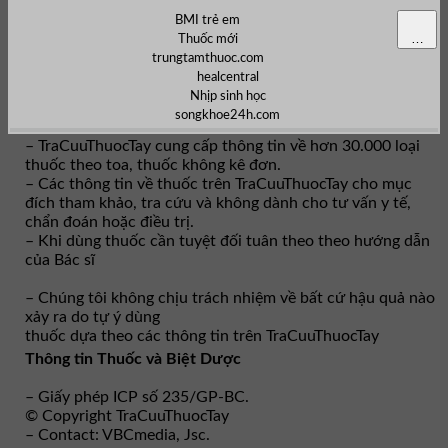
BMI trẻ em
…
Thuốc mới
trungtamthuoc.com
healcentral
Nhịp sinh học
songkhoe24h.com
– TraCuuThuocTay cung cấp thông tin về hơn 30.000 loại
thuốc theo toa, thuốc không kê đơn.
– Các thông tin về thuốc trên TraCuuThuocTay cho mục
đích tham khảo, tra cứu và không dành cho tư vấn y tế,
chẩn đoán hoặc điều trị.
– Khi dùng thuốc cần tuyệt đối tuân theo theo hướng dẫn
của Bác sĩ
– Chúng tôi không chịu trách nhiệm về bất cứ hậu quả nào
xảy ra do tự ý dùng
thuốc dựa theo các thông tin trên TraCuuThuocTay
Thông tin Thuốc và Biệt Dược
– Giấy phép ICP số 235/GP-BC.
© Copyright TraCuuThuocTay
– Contact: VBCmedia, Jsc.