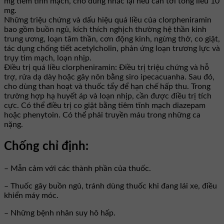
mg tiêm tĩnh mạch, cho dùng nhắc lại nếu cần tới tổng liều 10
mg.
Những triệu chứng và dấu hiệu quá liều của clorpheniramin
bao gồm buồn ngủ, kích thích nghịch thường hệ thần kinh
trung ương, loạn tâm thần, cơn động kinh, ngừng thở, co giật,
tác dụng chống tiết acetylcholin, phản ứng loạn trương lực và
trụy tim mạch, loạn nhịp.
Điều trị quá liều clorpheniramin: Điều trị triệu chứng và hỗ
trợ, rửa dạ dày hoặc gây nôn bằng siro ipecacuanha. Sau đó,
cho dùng than hoạt và thuốc tẩy để hạn chế hấp thu. Trong
trường hợp hạ huyết áp và loạn nhịp, cần được điều trị tích
cực. Có thể điều trị co giật bằng tiêm tĩnh mạch diazepam
hoặc phenytoin. Có thể phải truyền máu trong những ca
nặng.
Chống chỉ định:
– Mẫn cảm với các thành phần của thuốc.
– Thuốc gây buồn ngủ, tránh dùng thuốc khi đang lái xe, điều
khiển máy móc.
– Những bệnh nhân suy hô hấp.