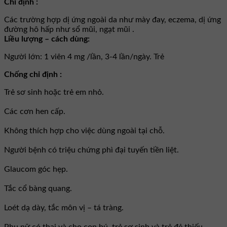
Chỉ định :
Các trường hợp dị ứng ngoài da như mày đay, eczema, dị ứng
đường hô hấp như sổ mũi, ngạt mũi .
Liều lượng – cách dùng:
Người lớn: 1 viên 4 mg /lần, 3-4 lần/ngày. Trẻ
Chống chỉ định :
Trẻ sơ sinh hoặc trẻ em nhỏ.
Các cơn hen cấp.
Không thích hợp cho việc dùng ngoài tại chỗ.
Người bệnh có triệu chứng phì đại tuyến tiền liệt.
Glaucom góc hẹp.
Tắc cổ bàng quang.
Loét dạ dày, tắc môn vị – tá tràng.
Phụ nữ có thai và cho con bú, trẻ sơ sinh và trẻ đẻ thiếu