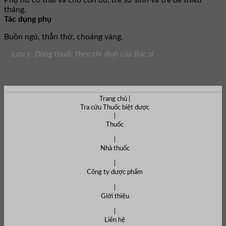
tháng.
Tác dụng phụ
Buồn ngủ, thẫn thờ, choáng váng.
Lưu ý: Dùng thuốc theo chỉ định của Bác sĩ
Trang chủ |
Tra cứu Thuốc biệt dược
|
Thuốc
|
Nhà thuốc
|
Công ty dược phẩm
|
Giới thiệu
|
Liên hệ