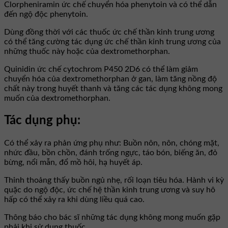
Clorpheniramin ức chế chuyển hóa phenytoin và có thể dẫn
đến ngộ độc phenytoin.
Dùng đồng thời với các thuốc ức chế thần kinh trung ương
có thể tăng cường tác dụng ức chế thần kinh trung ương của
những thuốc này hoặc của dextromethorphan.
Quinidin ức chế cytochrom P450 2D6 có thể làm giảm
chuyển hóa của dextromethorphan ở gan, làm tăng nồng độ
chất này trong huyết thanh và tăng các tác dụng không mong
muốn của dextromethorphan.
Tác dụng phụ:
Có thể xảy ra phản ứng phụ như: Buồn nôn, nôn, chóng mặt,
nhức đầu, bồn chồn, đánh trống ngực, táo bón, biếng ăn, đỏ
bừng, nổi mẫn, đổ mồ hôi, hạ huyết áp.
Thỉnh thoảng thấy buồn ngủ nhẹ, rối loạn tiêu hóa. Hành vi kỳ
quặc do ngộ độc, ức chế hệ thần kinh trung ương và suy hô
hấp có thể xảy ra khi dùng liều quá cao.
Thông báo cho bác sĩ những tác dụng không mong muốn gặp
phải khi sử dụng thuốc.