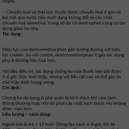
chậm).
– Chuyển hoá và thải trừ: thuốc được chuyển hoá ở gan và
bài tiết qua nước tiểu dưới dạng không đổi và các chất
chuyển hoá demethyl, trong số đó có dextrophan cũng có tác
dụng giảm ho nhẹ.
Tác dụng :
Hiệu lực của dextromethorphan gần tương đương với hiệu
lực codein. So với codein, dextromethorphan ít gây tác dụng
phụ ở đường tiêu hoá hơn.
Với liều điều trị, tác dụng chống ho của thuốc kéo dài được
5-6 giờ. Độc tính thấp, nhưng với liều rất cao có thể gây ức
chế thần kinh trung ương.
Chỉ định :
Chứng ho do họng & phế quản bị kích thích khi cảm lạnh
thông thường hoặc khi hít phải các chất kích thích. Ho không
đờm, mạn tính.
Liều lượng – cách dùng:
Người lớn & trẻ > 12 tuổi: 30mg/lần cách 6-8 giờ, tối đa