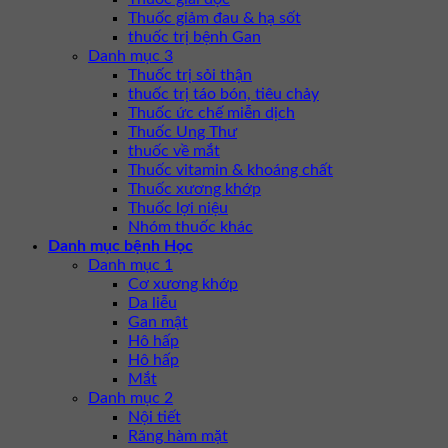
Thuốc giảm đau & hạ sốt
thuốc trị bệnh Gan
Danh mục 3
Thuốc trị sỏi thận
thuốc trị táo bón, tiêu chảy
Thuốc ức chế miễn dịch
Thuốc Ung Thư
thuốc về mắt
Thuốc vitamin & khoáng chất
Thuốc xương khớp
Thuốc lợi niệu
Nhóm thuốc khác
Danh mục bệnh Học
Danh mục 1
Cơ xương khớp
Da liễu
Gan mật
Hô hấp
Hô hấp
Mắt
Danh mục 2
Nội tiết
Răng hàm mặt