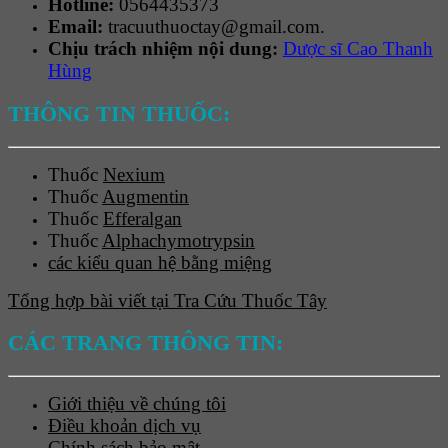
Hotline:
0564435373
Email:
tracuuthuoctay@gmail.com.
Chịu trách nhiệm nội dung:
Dược sĩ Cao Thanh
Hùng
THÔNG TIN THUỐC:
Thuốc
Nexium
Thuốc
Augmentin
Thuốc
Efferalgan
Thuốc
Alphachymotrypsin
các kiểu quan hệ bằng miệng
Tổng hợp bài viết tại Tra Cứu Thuốc Tây
CÁC TRANG THÔNG TIN:
Giới thiệu về chúng tôi
Điều khoản dịch vụ
Chính sách bảo mật