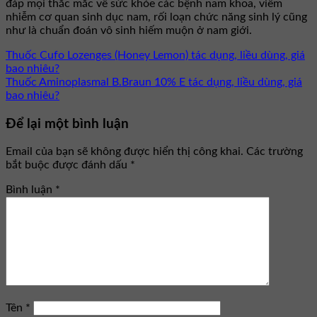
đáp mọi thắc mắc về sức khỏe các bệnh nam khoa, viêm
nhiễm cơ quan sinh dục nam, rối loạn chức năng sinh lý cũng
như là chuẩn đoán vô sinh hiếm muộn ở nam giới.
Thuốc Cufo Lozenges (Honey Lemon) tác dụng, liều dùng, giá
bao nhiêu?
Thuốc Aminoplasmal B.Braun 10% E tác dụng, liều dùng, giá
bao nhiêu?
Để lại một bình luận
Email của bạn sẽ không được hiển thị công khai.
Các trường
bắt buộc được đánh dấu
*
Bình luận
*
Tên
*