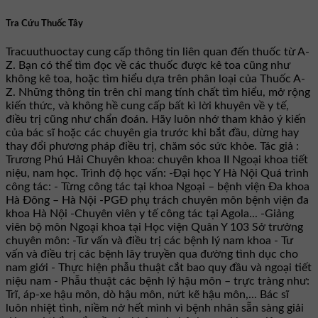
Tra Cứu Thuốc Tây
Tracuuthuoctay cung cấp thông tin liên quan đến thuốc từ A-
Z. Bạn có thể tìm đọc về các thuốc được kê toa cũng như
không kê toa, hoặc tìm hiểu dựa trên phân loại của Thuốc A-
Z. Những thông tin trên chỉ mang tính chất tìm hiểu, mở rộng
kiến thức, và không hề cung cấp bất kì lời khuyên về y tế,
điều trị cũng như chẩn đoán. Hãy luôn nhớ tham khảo ý kiến
của bác sĩ hoặc các chuyên gia trước khi bắt đầu, dừng hay
thay đổi phương pháp điều trị, chăm sóc sức khỏe. Tác giả :
Trương Phú Hải Chuyên khoa: chuyên khoa II Ngoại khoa tiết
niệu, nam học. Trình độ học vấn: -Đại học Y Hà Nội Quá trình
công tác: - Từng công tác tại khoa Ngoại – bệnh viện Đa khoa
Hà Đông – Hà Nội -PGĐ phụ trách chuyên môn bệnh viện đa
khoa Hà Nội -Chuyên viên y tế công tác tại Agola... -Giảng
viên bộ môn Ngoại khoa tại Học viện Quân Y 103 Sở trưởng
chuyên môn: -Tư vấn và điều trị các bệnh lý nam khoa - Tư
vấn và điều trị các bệnh lây truyền qua đường tình dục cho
nam giới - Thực hiện phẫu thuật cắt bao quy đầu và ngoại tiết
niệu nam - Phẫu thuật các bệnh lý hậu môn – trực tràng như:
Trĩ, áp-xe hậu môn, dò hậu môn, nứt kẽ hậu môn,... Bác sĩ
luôn nhiệt tình, niềm nở hết mình vì bệnh nhân sẵn sàng giải