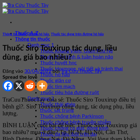
Bỏ
qua
nội
dung
Thuốc A-Z
Thông tin thuốc
,
Thuốc hô hấp
,
Thuốc tác dụng trên đường hô hấp
Thông tin thuốc
Danh mục 1
Thuốc Siro Touxirup tác dụng, liều
Thuốc Kháng Viêm, Giảm Phù Nề
dùng, giá bao nhiêu?
Thuốc thần kinh & tuần hoàn não
Thuốc huyết học
Thuốc Hormone, nội tiết và tránh thai
Đăng vào
30/04/2022
bởi
Tra Cứu Thuốc Tây
Thuốc hô hấp
Spread the love
Thuốc giãn cơ
Thuốc tim mạch
Thuốc tiêu hóa đường ruột
Danh mục 2
TraCuuThuocTay chia sẻ: Thuốc Siro Touxirup điều trị
Thuốc thải ghép
bệnh gì?. Siro Touxirup công dụng, tác dụng phụ, liều
thuốc sát trùng
lượng.
Thuốc chống bệnh Parkinson
Thuốc chống bệnh truyền nhiễm
BÌNH LUẬN cuối bài để biết: Thuốc Siro Touxirup giá
Thuốc chống co giật, động kinh
bao nhiêu? mua ở đâu? Tp HCM, Hà Nội, Cần Thơ,
Thuốc da liễu (bôi trên da)
Bình Dương, Đồng Nai, Đà Nẵng. Vui lòng tham khảo