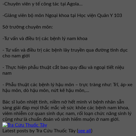
-Chuyên viên y tế công tác tại Agola...
-Giảng viên bộ môn Ngoại khoa tại Học viện Quân Y 103
Sở trưởng chuyên môn:
-Tư vấn và điều trị các bệnh lý nam khoa
- Tư vấn và điều trị các bệnh lây truyền qua đường tình dục
cho nam giới
- Thực hiện phẫu thuật cắt bao quy đầu và ngoại tiết niệu
nam
- Phẫu thuật các bệnh lý hậu môn – trực tràng như: Trĩ, áp-xe
hậu môn, dò hậu môn, nứt kẽ hậu môn,...
Bác sĩ luôn nhiệt tình, niềm nở hết mình vì bệnh nhân sẵn
sàng giải đáp mọi thắc mắc về sức khỏe các bệnh nam khoa,
viêm nhiễm cơ quan sinh dục nam, rối loạn chức năng sinh lý
cũng như là chuẩn đoán vô sinh hiếm muộn ở nam giới.
Latest posts by Tra Cứu Thuốc Tây
(
see all
)