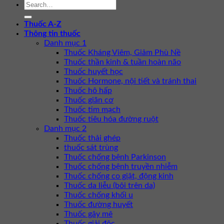
Thuốc A-Z
Thông tin thuốc
Danh mục 1
Thuốc Kháng Viêm, Giảm Phù Nề
Thuốc thần kinh & tuần hoàn não
Thuốc huyết học
Thuốc Hormone, nội tiết và tránh thai
Thuốc hô hấp
Thuốc giãn cơ
Thuốc tim mạch
Thuốc tiêu hóa đường ruột
Danh mục 2
Thuốc thải ghép
thuốc sát trùng
Thuốc chống bệnh Parkinson
Thuốc chống bệnh truyền nhiễm
Thuốc chống co giật, động kinh
Thuốc da liễu (bôi trên da)
Thuốc chống khối u
Thuốc đường huyết
Thuốc gây mê
Thuốc giải độc