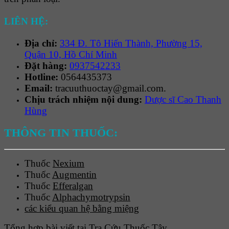
LIÊN HỆ:
Địa chỉ:
334 Đ. Tô Hiến Thành, Phường 15,
Quận 10, Hồ Chí Minh
Đặt hàng:
0937542233
Hotline:
0564435373
Email:
tracuuthuoctay@gmail.com.
Chịu trách nhiệm nội dung:
Dược sĩ Cao Thanh
Hùng
THÔNG TIN THUỐC:
Thuốc
Nexium
Thuốc
Augmentin
Thuốc
Efferalgan
Thuốc
Alphachymotrypsin
các kiểu quan hệ bằng miệng
Tổng hợp bài viết tại Tra Cứu Thuốc Tây