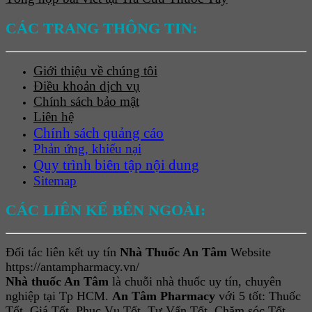
CÁC TRANG THÔNG TIN:
Giới thiệu về chúng tôi
Điều khoản dịch vụ
Chính sách bảo mật
Liên hệ
Chính sách quảng cáo
Phản ứng, khiếu nại
Quy trình biên tập nội dung
Sitemap
CÁC LIÊN KẾ BÊN NGOÀI:
Đối tác liên kết uy tín
Nhà Thuốc An Tâm
Website
https://antampharmacy.vn/
Nhà thuốc An Tâm
là chuỗi nhà thuốc uy tín, chuyên
nghiệp tại Tp HCM.
An Tâm Pharmacy
với 5 tốt: Thuốc
Tốt, Giá Tốt, Phục Vụ Tốt, Tư Vấn Tốt, Chăm sóc Tốt.