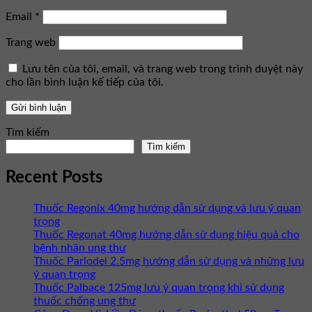
Email
*
Trang web
Lưu tên của tôi, email, và trang web trong trình duyệt này
cho lần bình luận kế tiếp của tôi.
Tìm kiếm
Tìm kiếm
Recent Posts
Thuốc Regonix 40mg hướng dẫn sử dụng và lưu ý quan
trọng
Thuốc Regonat 40mg hướng dẫn sử dụng hiệu quả cho
bệnh nhân ung thư
Thuốc Parlodel 2.5mg hướng dẫn sử dụng và những lưu
ý quan trọng
Thuốc Palbace 125mg lưu ý quan trọng khi sử dụng
thuốc chống ung thư