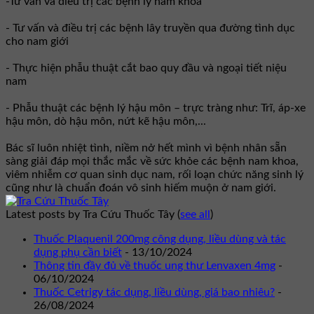
-Tư vấn và điều trị các bệnh lý nam khoa
- Tư vấn và điều trị các bệnh lây truyền qua đường tình dục
cho nam giới
- Thực hiện phẫu thuật cắt bao quy đầu và ngoại tiết niệu
nam
- Phẫu thuật các bệnh lý hậu môn – trực tràng như: Trĩ, áp-xe
hậu môn, dò hậu môn, nứt kẽ hậu môn,...
Bác sĩ luôn nhiệt tình, niềm nở hết mình vì bệnh nhân sẵn
sàng giải đáp mọi thắc mắc về sức khỏe các bệnh nam khoa,
viêm nhiễm cơ quan sinh dục nam, rối loạn chức năng sinh lý
cũng như là chuẩn đoán vô sinh hiếm muộn ở nam giới.
Latest posts by Tra Cứu Thuốc Tây
(
see all
)
Thuốc Plaquenil 200mg công dụng, liều dùng và tác
dụng phụ cần biết
- 13/10/2024
Thông tin đầy đủ về thuốc ung thư Lenvaxen 4mg
-
06/10/2024
Thuốc Cetrigy tác dụng, liều dùng, giá bao nhiêu?
-
26/08/2024