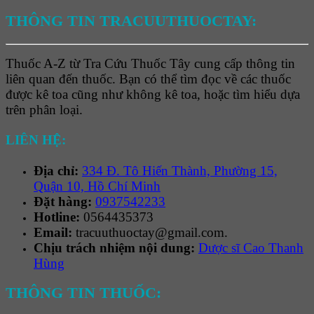
THÔNG TIN TRACUUTHUOCTAY:
Thuốc A-Z từ Tra Cứu Thuốc Tây cung cấp thông tin
liên quan đến thuốc. Bạn có thể tìm đọc về các thuốc
được kê toa cũng như không kê toa, hoặc tìm hiểu dựa
trên phân loại.
LIÊN HỆ:
Địa chỉ:
334 Đ. Tô Hiến Thành, Phường 15,
Quận 10, Hồ Chí Minh
Đặt hàng:
0937542233
Hotline:
0564435373
Email:
tracuuthuoctay@gmail.com.
Chịu trách nhiệm nội dung:
Dược sĩ Cao Thanh
Hùng
THÔNG TIN THUỐC: