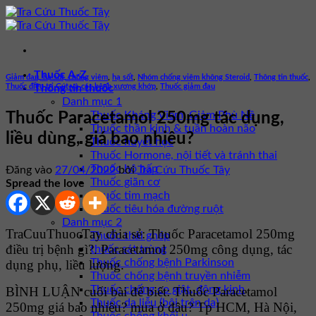
Bỏ
qua
nội
dung
Thuốc A-Z
Giảm đau, hạ sốt, chống viêm
,
hạ sốt
,
Nhóm chống viêm không Steroid
,
Thông tin thuốc
,
Thuốc điều trị Gút và các bệnh xương khớp
,
Thuốc giảm đau
Thông tin thuốc
Danh mục 1
Thuốc Kháng Viêm, Giảm Phù Nề
Thuốc Paracetamol 250mg tác dụng,
Thuốc thần kinh & tuần hoàn não
liều dùng, giá bao nhiêu?
Thuốc huyết học
Thuốc Hormone, nội tiết và tránh thai
Thuốc hô hấp
Đăng vào
27/04/2022
bởi
Tra Cứu Thuốc Tây
Thuốc giãn cơ
Spread the love
Thuốc tim mạch
Thuốc tiêu hóa đường ruột
Danh mục 2
TraCuuThuocTay chia sẻ: Thuốc Paracetamol 250mg
Thuốc thải ghép
điều trị bệnh gì?. Paracetamol 250mg công dụng, tác
thuốc sát trùng
Thuốc chống bệnh Parkinson
dụng phụ, liều lượng.
Thuốc chống bệnh truyền nhiễm
Thuốc chống co giật, động kinh
BÌNH LUẬN cuối bài để biết: Thuốc Paracetamol
Thuốc da liễu (bôi trên da)
250mg giá bao nhiêu? mua ở đâu? Tp HCM, Hà Nội,