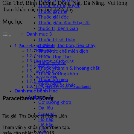
Thuốc chống khối u
Cần Thơ, Bình Dương, Đồng Nai, Đà Nẵng. Vui lòng
Thuốc đường huyết
tham khảo các chi tiết dưới đây.
Thuốc gây mê
Thuốc giải độc
Mục lục
Thuốc giảm đau & hạ sốt
thuốc trị bệnh Gan
Danh mục 3
Thuốc trị sỏi thận
thuốc trị táo bón, tiêu chảy
Paracetamol 250mg
Thuốc ức chế miễn dịch
Thành phần:
Thuốc Ung Thư
Chỉ định:
Liều lượng – Cách dùng
thuốc về mắt
Chống chỉ định:
Thuốc vitamin & khoáng chất
Tương tác thuốc:
Thuốc xương khớp
Tác dụng phụ:
Thuốc lợi niệu
Chú ý đề phòng:
Nhóm thuốc khác
Thông tin thành phần Paracetamol
Danh mục bệnh Học
Danh mục 1
Paracetamol 250mg
Cơ xương khớp
Da liễu
Gan mật
Tác giả: Ths.Dược sĩ Phạm Liên
Hô hấp
Hô hấp
Tham vấn y khoa nhóm biên tập.
Mắt
ngày cập nhật: 9/8/2019