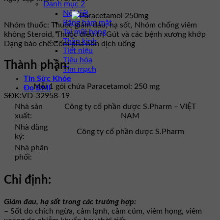
Danh mục 2
Nội tiết
Răng hàm mặt
Nhóm thuốc:
Thuốc giảm đau, hạ sốt, Nhóm chống viêm
Tai mũi họng
không Steroid, Thuốc điều trị Gút và các bệnh xương khớp
Thần kinh
Dạng bào chế:
Cốm pha hỗn dịch uống
Tiết niệu
Tiêu hóa
Thành phần:
Tim mạch
Tin Sức Khỏe
Mỗi 1 gói chứa Paracetamol: 250 mg
Đo BMI
SĐK:
VD-32958-19
Nhà sản
Công ty cổ phần dược S.Pharm – VIỆT
xuất:
NAM
Nhà đăng
Công ty cổ phần dược S.Pharm
ký:
Nhà phân
phối:
Chỉ định:
Giảm đau, hạ sốt trong các trường hợp:
– Sốt do chích ngừa, cảm lạnh, cảm cúm, viêm họng, viêm