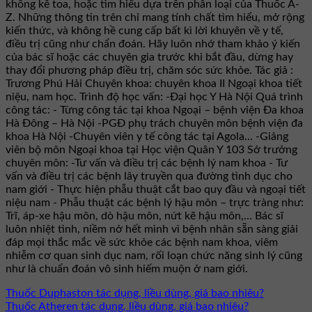
không kê toa, hoặc tìm hiểu dựa trên phân loại của Thuốc A-
Z. Những thông tin trên chỉ mang tính chất tìm hiểu, mở rộng
kiến thức, và không hề cung cấp bất kì lời khuyên về y tế,
điều trị cũng như chẩn đoán. Hãy luôn nhớ tham khảo ý kiến
của bác sĩ hoặc các chuyên gia trước khi bắt đầu, dừng hay
thay đổi phương pháp điều trị, chăm sóc sức khỏe. Tác giả :
Trương Phú Hải Chuyên khoa: chuyên khoa II Ngoại khoa tiết
niệu, nam học. Trình độ học vấn: -Đại học Y Hà Nội Quá trình
công tác: - Từng công tác tại khoa Ngoại – bệnh viện Đa khoa
Hà Đông – Hà Nội -PGĐ phụ trách chuyên môn bệnh viện đa
khoa Hà Nội -Chuyên viên y tế công tác tại Agola... -Giảng
viên bộ môn Ngoại khoa tại Học viện Quân Y 103 Sở trưởng
chuyên môn: -Tư vấn và điều trị các bệnh lý nam khoa - Tư
vấn và điều trị các bệnh lây truyền qua đường tình dục cho
nam giới - Thực hiện phẫu thuật cắt bao quy đầu và ngoại tiết
niệu nam - Phẫu thuật các bệnh lý hậu môn – trực tràng như:
Trĩ, áp-xe hậu môn, dò hậu môn, nứt kẽ hậu môn,... Bác sĩ
luôn nhiệt tình, niềm nở hết mình vì bệnh nhân sẵn sàng giải
đáp mọi thắc mắc về sức khỏe các bệnh nam khoa, viêm
nhiễm cơ quan sinh dục nam, rối loạn chức năng sinh lý cũng
như là chuẩn đoán vô sinh hiếm muộn ở nam giới.
Thuốc Duphaston tác dụng, liều dùng, giá bao nhiêu?
Thuốc Atheren tác dụng, liều dùng, giá bao nhiêu?