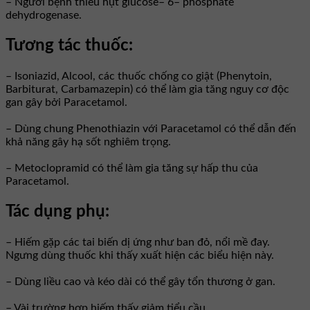
– Người bệnh thiếu hụt glucose– 6– phosphate
dehydrogenase.
Tương tác thuốc:
– Isoniazid, Alcool, các thuốc chống co giật (Phenytoin,
Barbiturat, Carbamazepin) có thể làm gia tăng nguy cơ độc
gan gây bởi Paracetamol.
– Dùng chung Phenothiazin với Paracetamol có thể dẫn đến
khả năng gây hạ sốt nghiêm trọng.
– Metoclopramid có thể làm gia tăng sự hấp thu của
Paracetamol.
Tác dụng phụ:
– Hiếm gặp các tai biến dị ứng như ban đỏ, nổi mề đay.
Ngưng dùng thuốc khi thấy xuất hiện các biểu hiện này.
– Dùng liều cao và kéo dài có thể gây tổn thương ở gan.
– Vài trường hợp hiếm thấy giảm tiểu cầu.