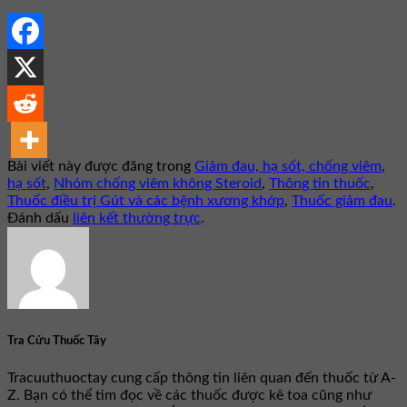
Bài viết này được đăng trong
Giảm đau, hạ sốt, chống viêm
,
hạ sốt
,
Nhóm chống viêm không Steroid
,
Thông tin thuốc
,
Thuốc điều trị Gút và các bệnh xương khớp
,
Thuốc giảm đau
.
Đánh dấu
liên kết thường trực
.
Tra Cứu Thuốc Tây
Tracuuthuoctay cung cấp thông tin liên quan đến thuốc từ A-
Z. Bạn có thể tìm đọc về các thuốc được kê toa cũng như