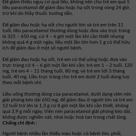
Để giảm thiểu nguy cơ quá liều, không nên cho trẻ em quá 5
liều paracetamol để giảm đau hoặc hạ sốt trong vòng 24 giờ,
trừ khi do thầy thuốc hướng dẫn.
Để giảm đau hoặc hạ sốt cho người lớn và trẻ em trên 11
tuổi, liều paracetamol thường dùng hoặc đưa vào trực tràng
là 325 – 650 mg, cứ 4 – 6 giờ một lần khi cần thiết nhưng
không quá 4 g một ngày, liều một lần lớn hơn 1 g có thể hữu
ích để giảm đau ở một số người bệnh.
Để giảm đau hoặc hạ sốt, trẻ em có thể uống hoặc đưa vào
trực tràng cứ 4 – 6 giờ một lần khi cần: trẻ em 1 – 2 tuổi, 120
mg, trẻ em 4 – 11 tháng tuổi, 80 mg; và trẻ em tới 3 tháng
tuổi, 40 mg. Liều trực tràng cho trẻ em dưới 2 tuổi dùng tuỳ
theo mỗi bệnh nhi.
Liều uống thường dùng của paracetamol, dưới dạng viên nén
giải phóng kéo dài 650 mg, để giảm đau ở người lớn và trẻ em
12 tuổi trở lên là 1,3 g cứ 8 giờ một lần khi cần thiết, không
quá 3,9 g mỗi ngày. Viên nén paracetamol giải phóng kéo dài,
không được nghiền nát, nhai hoặc hoà tan trong chất lỏng.
Chống chỉ định :
Người bệnh nhiều lần thiếu máu hoặc có bệnh tim, phổi,