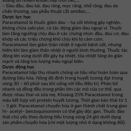
xoang do nhiễm khuẩn hay thời tiết,…
– Đau đầu, đau tai, đau răng, mọc răng, nhổ răng, đau do
chấn thương, sau phẫu thuật cắt amiđan,…
Dược lực học
Paracetamol là thuốc giảm đau – hạ sốt không gây nghiện,
không chứa salicylat, có tác động giảm đau ngoại vi. Thuốc
làm tăng ngưỡng chịu đau ở các chứng nhức đầu, đau cơ, đau
khớp và các triệu chứng khó chịu khi bị cảm cúm.
Paracetamol làm giảm thân nhiệt ở người bệnh sốt, nhưng
hiếm khi làm giảm thân nhiệt ở người bình thường. Thuốc tác
động lên vùng dưới đồi gây hạ nhiệt, tỏa nhiệt tăng do giãn
mạch và tăng lưu lượng máu ngoại biên.
Dược động học
Paracetamol hấp thu nhanh chóng và hầu như hoàn toàn qua
đường tiêu hóa. Nồng độ đỉnh trong huyết tương đạt trong
vòng 30 – 60 phút sau khi uống với liều điều trị. Phân bố
nhanh và đồng đều trong phần lớn các mô của cơ thể, qua
được nhau thai và sữa mẹ. Khoảng 25% Paracetamol trong
máu kết hợp với protein huyết tương. Thời gian bán thải từ 1
– 3 giờ. Paracetamol chuyển hóa ở gan thành chất trung gian
N– acetyl– benzoquinonimin có thể gây độc gan. Thuốc đào
thải chủ yếu theo đường tiểu trong vòng 24 giờ dưới dạng
sản phẩm chuyển hóa (chỉ một lượng nhỏ ở dạng không đổi).