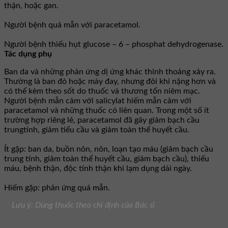
thận, hoặc gan.
Người bệnh quá mẫn với paracetamol.
Người bệnh thiếu hụt glucose – 6 – phosphat dehydrogenase.
Tác dụng phụ
Ban da và những phản ứng dị ứng khác thỉnh thoảng xảy ra.
Thường là ban đỏ hoặc mày đay, nhưng đôi khi nặng hơn và
có thể kèm theo sốt do thuốc và thương tổn niêm mạc.
Người bệnh mẫn cảm với salicylat hiếm mẫn cảm với
paracetamol và những thuốc có liên quan. Trong một số ít
trường hợp riêng lẻ, paracetamol đã gây giảm bạch cầu
trungtính, giảm tiểu cầu và giảm toàn thể huyết cầu.
Ít gặp: ban da, buồn nôn, nôn, loạn tạo máu (giảm bạch cầu
trung tính, giảm toàn thể huyết cầu, giảm bạch cầu), thiếu
máu, bệnh thận, độc tính thận khi lạm dụng dài ngày.
Hiếm gặp: phản ứng quá mẫn.
Lưu ý: Dùng thuốc theo chỉ định của Bác sĩ