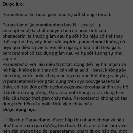
Dược lực:
Paracetamol là thuốc giảm đau hạ sốt không steroid.
Paracetamol (acetaminophen hay N – acetyl – p –
aminophenol) là chất chuyển hoá có hoạt tính của
phenacetin, là thuốc giảm đau hạ sốt hữu hiệu có thể thay
thế aspirin, tuy vậy, khác với aspirin, paracetamol không có
hiệu quả điều trị viêm. Với liều ngang nhau tính theo gam,
paracetamol có tác dụng giảm đau và hạ sốt tương tự như
aspirin.
Paracetamol với liều điều trị ít tác động đến hệ tim mạch và
hô hấp, không làm thay đổi cân bằng acid – base, không gây
kích ứng, xước hoặc chảy máu dạ dày như khi dùng salicylat,
vì paracetamol không tác dụng trên cyclooxygenase toàn
thân, chỉ tác động đến cyclooxygenase/prostaglandin của hệ
thần kinh trung ương. Paracetamol không có tác dụng trên
tiểu cầu hoặc thời gian chảy máu. Paracetamol không có tác
dụng trên tiểu cầu hoặc thời gian chảy máu.
Dược động học :
– Hấp thu: Paracetamol được hấp thu nhanh chóng và hầu
như hoàn toàn qua đường tiêu hoá. Thức ăn có thể làm viên
nén giải phóng kéo dài paracetamol chậm được hấp thu một