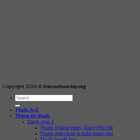
Copyright 2026 ©
tracuuthuoctay.org
Thuốc A-Z
Thông tin thuốc
Danh mục 1
Thuốc Kháng Viêm, Giảm Phù Nề
Thuốc thần kinh & tuần hoàn não
Thuốc huyết học