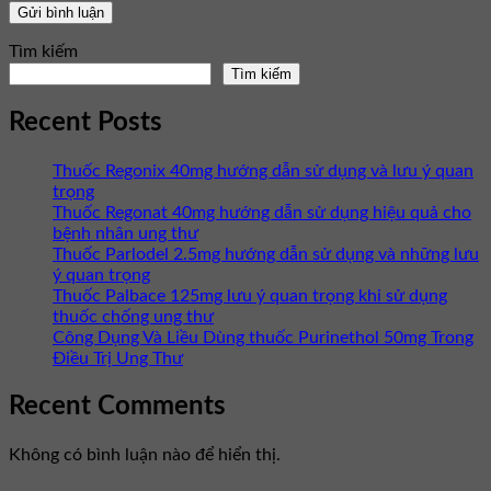
Tìm kiếm
Tìm kiếm
Recent Posts
Thuốc Regonix 40mg hướng dẫn sử dụng và lưu ý quan
trọng
Thuốc Regonat 40mg hướng dẫn sử dụng hiệu quả cho
bệnh nhân ung thư
Thuốc Parlodel 2.5mg hướng dẫn sử dụng và những lưu
ý quan trọng
Thuốc Palbace 125mg lưu ý quan trọng khi sử dụng
thuốc chống ung thư
Công Dụng Và Liều Dùng thuốc Purinethol 50mg Trong
Điều Trị Ung Thư
Recent Comments
Không có bình luận nào để hiển thị.