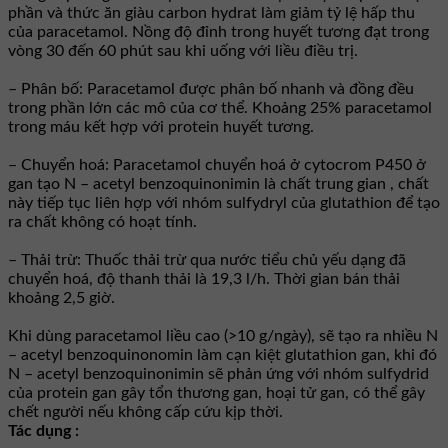
phần và thức ăn giàu carbon hydrat làm giảm tỷ lệ hấp thu
của paracetamol. Nồng độ đỉnh trong huyết tương đạt trong
vòng 30 đến 60 phút sau khi uống với liều điều trị.
– Phân bố: Paracetamol được phân bố nhanh và đồng đều
trong phần lớn các mô của cơ thể. Khoảng 25% paracetamol
trong máu kết hợp với protein huyết tương.
– Chuyển hoá: Paracetamol chuyển hoá ở cytocrom P450 ở
gan tạo N – acetyl benzoquinonimin là chất trung gian , chất
này tiếp tục liên hợp với nhóm sulfydryl của glutathion để tạo
ra chất không có hoạt tính.
– Thải trừ: Thuốc thải trừ qua nước tiểu chủ yếu dạng đã
chuyển hoá, độ thanh thải là 19,3 l/h. Thời gian bán thải
khoảng 2,5 giờ.
Khi dùng paracetamol liều cao (>10 g/ngày), sẽ tạo ra nhiều N
– acetyl benzoquinonomin làm cạn kiệt glutathion gan, khi đó
N – acetyl benzoquinonimin sẽ phản ứng với nhóm sulfydrid
của protein gan gây tổn thương gan, hoại tử gan, có thể gây
chết người nếu không cấp cứu kịp thời.
Tác dụng :