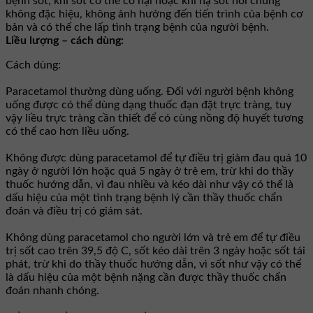
bệnh sốt, khi sốt có thể có hại hoặc khi hạ sốt nói chung
không đặc hiệu, không ảnh hưởng đến tiến trình của bệnh cơ
bản và có thể che lấp tình trạng bệnh của người bệnh.
Liều lượng – cách dùng:
Cách dùng:
Paracetamol thường dùng uống. Đối với người bệnh không
uống được có thể dùng dạng thuốc đạn đặt trực tràng, tuy
vậy liều trực tràng cần thiết để có cùng nồng độ huyết tương
có thể cao hơn liều uống.
Không được dùng paracetamol để tự điều trị giảm đau quá 10
ngày ở người lớn hoặc quá 5 ngày ở trẻ em, trừ khi do thầy
thuốc hướng dẫn, vì đau nhiều và kéo dài như vậy có thể là
dấu hiệu của một tình trạng bệnh lý cần thầy thuốc chẩn
đoán và điều trị có giám sát.
Không dùng paracetamol cho người lớn và trẻ em để tự điều
trị sốt cao trên 39,5 độ C, sốt kéo dài trên 3 ngày hoặc sốt tái
phát, trừ khi do thầy thuốc hướng dẫn, vì sốt như vậy có thể
là dấu hiệu của một bệnh nặng cần được thầy thuốc chẩn
đoán nhanh chóng.