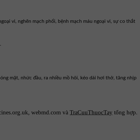
goại vi, nghẽn mạch phổi, bệnh mạch máu ngoại vi, sự co thắt
.
ng mặt, nhức đầu, ra nhiều mồ hôi, kéo dài hơi thở, tăng nhịp
cines.org.uk, webmd.com và
TraCuuThuocTay
tổng hợp.