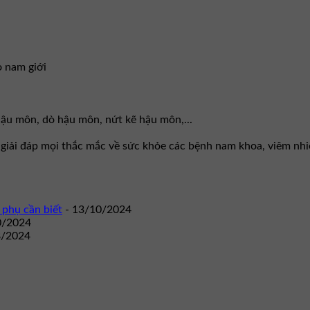
o nam giới
 hậu môn, dò hậu môn, nứt kẽ hậu môn,...
g giải đáp mọi thắc mắc về sức khỏe các bệnh nam khoa, viêm nh
 phụ cần biết
- 13/10/2024
0/2024
8/2024