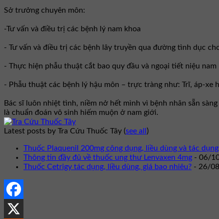
Sở trưởng chuyên môn:
-Tư vấn và điều trị các bệnh lý nam khoa
- Tư vấn và điều trị các bệnh lây truyền qua đường tình dục ch
- Thực hiện phẫu thuật cắt bao quy đầu và ngoại tiết niệu nam
- Phẫu thuật các bệnh lý hậu môn – trực tràng như: Trĩ, áp-xe
Bác sĩ luôn nhiệt tình, niềm nở hết mình vì bệnh nhân sẵn sàn
là chuẩn đoán vô sinh hiếm muộn ở nam giới.
Latest posts by Tra Cứu Thuốc Tây
(
see all
)
Thuốc Plaquenil 200mg công dụng, liều dùng và tác dụng
Thông tin đầy đủ về thuốc ung thư Lenvaxen 4mg
- 06/1
Thuốc Cetrigy tác dụng, liều dùng, giá bao nhiêu?
- 26/0