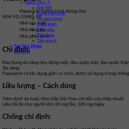
Danh mục 2
Nội tiết
Papaverin hydroclorid 40mg/2ml
Răng hàm mặt
SĐK:
VD-20485-14
Tai mũi họng
Nhà sản xuất:
Thần kinh
Tiết niệu
Nhà đăng ký:
Tiêu hóa
Nhà phân phối:
Tim mạch
Tin Sức Khỏe
Chỉ định:
Đo BMI
Đau bụng do tăng nhu động ruột, đau quặn mật, đau quặn thận
Tác dụng:
Papaverin có tác dụng giãn cơ trơn, được sử dụng trong chống 
Liều lượng – Cách dùng
Tiêm dưới da hoặc tiêm bắp thịt theo chỉ dẫn của thầy thuốc
Liều tối đa cho người lớn: 60 mg/lần, 100 mg/ngày
Chống chỉ định: