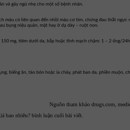
hần và gây ngủ nhẹ cho một số bệnh nhân.
ạch máu có liên quan đến nhồi máu cơ tim, chứng đau thắt ngực n
đau bụng niệu quản, mật hay ở dạ dày – ruột non.
g 150 mg, tiêm dưới da, bắp hoặc tĩnh mạch chậm: 1 – 2 ống/24h
, biếng ăn, tào bón hoặc ỉa chảy, phát ban da, phiền muộn, chó
Nguồn tham khảo drugs.com, medi
á bao nhiêu? bình luận cuối bài viết.