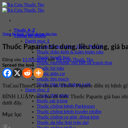
Bỏ
qua
nội
dung
Thuốc A-Z
Thông tin thuốc
,
Thuốc đường tiêu hóa
Thông tin thuốc
Danh mục 1
Thuốc Paparin tác dụng, liều dùng, giá b
Thuốc Kháng Viêm, Giảm Phù Nề
Thuốc thần kinh & tuần hoàn não
Thuốc huyết học
Đăng vào
11/05/2022
bởi
Tra Cứu Thuốc Tây
Thuốc Hormone, nội tiết và tránh thai
Spread the love
Thuốc hô hấp
Thuốc giãn cơ
Thuốc tim mạch
Thuốc tiêu hóa đường ruột
TraCuuThuocTay chia sẻ: Thuốc Paparin điều trị bệnh gì?
Danh mục 2
Thuốc thải ghép
BÌNH LUẬN cuối bài để biết: Thuốc Paparin giá bao nh
thuốc sát trùng
dưới đây.
Thuốc chống bệnh Parkinson
Thuốc chống bệnh truyền nhiễm
Mục lục
Thuốc chống co giật, động kinh
Thuốc da liễu (bôi trên da)