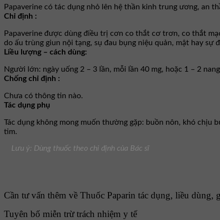
Papaverine có tác dụng nhỏ lên hệ thần kinh trung ương, an t
Chỉ định :
Papaverine được dùng điều trị cơn co thắt cơ trơn, co thắt m
do ấu trùng giun nội tạng, sụ đau bụng niệu quản, mật hay sự 
Liều lượng – cách dùng:
Người lớn: ngày uống 2 – 3 lần, mỗi lần 40 mg, hoặc 1 – 2 nan
Chống chỉ định :
Chưa có thông tin nào.
Tác dụng phụ
Tác dụng không mong muốn thường gặp: buồn nôn, khó chịu bụng
tim.
Lưu ý: Dùng thuốc theo chỉ định của Bác sĩ
Cần tư vấn thêm về Thuốc Paparin tác dụng, liều dùng, gi
Tuyên bố miễn trừ trách nhiệm y tế