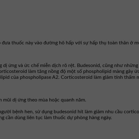
p đưa thuốc này vào đường hô hấp với sự hấp thụ toàn thân ở mứ
g dị ứng và ức chế miễn dịch rõ rệt. Budesonid, cũng như những
orticosteroid làm tăng nồng độ một số phospholipid màng gây ứ
lipid của phospholipase A2. Corticosteroid làm giảm tính thấm m
iêm mũi dị ứng theo mùa hoặc quanh năm.
 người bệnh hen, sử dụng budesonid hít làm giảm nhu cầu cortic
ưng cần dùng liên tục làm thuốc dự phòng hàng ngày.