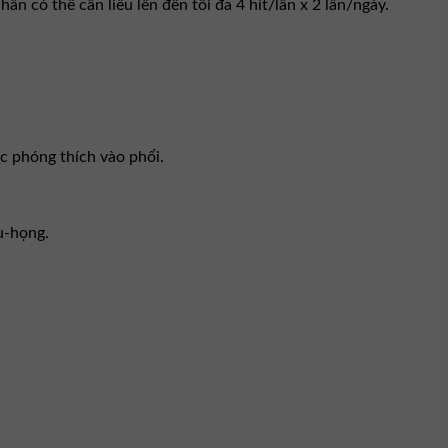
hân có thể cần liều lên đến tối đa 4 hít/lần x 2 lần/ngày.
c phóng thích vào phổi.
u-họng.