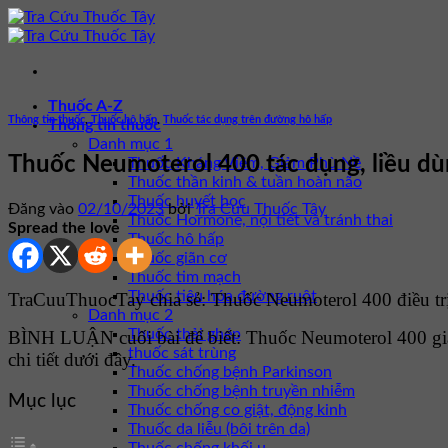
Bỏ
qua
nội
dung
Thuốc A-Z
Thông tin thuốc
,
Thuốc hô hấp
,
Thuốc tác dụng trên đường hô hấp
Thông tin thuốc
Danh mục 1
Thuốc Neumoterol 400 tác dụng, liều dùn
Thuốc Kháng Viêm, Giảm Phù Nề
Thuốc thần kinh & tuần hoàn não
Thuốc huyết học
Đăng vào
02/10/2023
bởi
Tra Cứu Thuốc Tây
Thuốc Hormone, nội tiết và tránh thai
Spread the love
Thuốc hô hấp
Thuốc giãn cơ
Thuốc tim mạch
Thuốc tiêu hóa đường ruột
TraCuuThuocTay chia sẻ: Thuốc Neumoterol 400 điều trị
Danh mục 2
Thuốc thải ghép
BÌNH LUẬN cuối bài để biết: Thuốc Neumoterol 400 gi
thuốc sát trùng
chi tiết dưới đây.
Thuốc chống bệnh Parkinson
Thuốc chống bệnh truyền nhiễm
Mục lục
Thuốc chống co giật, động kinh
Thuốc da liễu (bôi trên da)