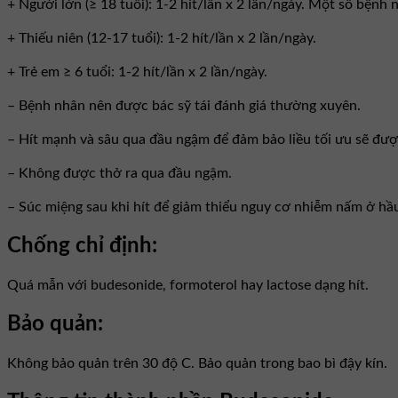
+ Người lớn (≥ 18 tuổi): 1-2 hít/lần x 2 lần/ngày. Một số bệnh n
+ Thiếu niên (12-17 tuổi): 1-2 hít/lần x 2 lần/ngày.
+ Trẻ em ≥ 6 tuổi: 1-2 hít/lần x 2 lần/ngày.
– Bệnh nhân nên được bác sỹ tái đánh giá thường xuyên.
– Hít mạnh và sâu qua đầu ngậm để đảm bảo liều tối ưu sẽ đượ
– Không được thở ra qua đầu ngậm.
– Súc miệng sau khi hít để giảm thiểu nguy cơ nhiễm nấm ở hầ
Chống chỉ định:
Quá mẫn với budesonide, formoterol hay lactose dạng hít.
Bảo quản:
Không bảo quản trên 30 độ C. Bảo quản trong bao bì đậy kín.