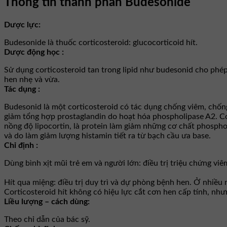
Thông tin thành phần Budesonide
Dược lực:
Budesonide là thuốc corticosteroid: glucocorticoid hít.
Dược động học :
Sử dụng corticosteroid tan trong lipid như budesonid cho phé
hen nhẹ và vừa.
Tác dụng :
Budesonid là một corticosteroid có tác dụng chống viêm, chốn
giảm tổng hợp prostaglandin do hoạt hóa phospholipase A2. C
nồng độ lipocortin, là protein làm giảm những cơ chất phospho
và do làm giảm lượng histamin tiết ra từ bạch cầu ưa base.
Chỉ định :
Dùng bình xịt mũi trẻ em và người lớn: điều trị triệu chứng v
Hít qua miệng: điều trị duy trì và dự phòng bệnh hen. Ở nhiều
Corticosteroid hít không có hiệu lực cắt cơn hen cấp tính, nh
Liều lượng – cách dùng:
Theo chỉ dẫn của bác sỹ.