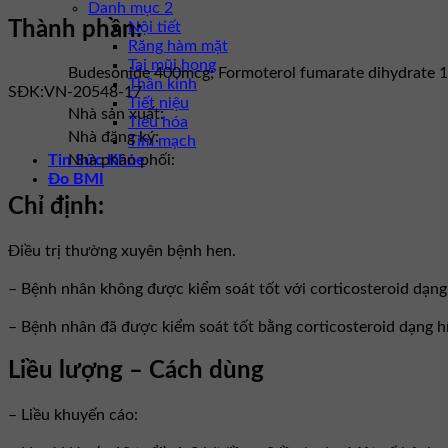
Danh mục 2
Thành phần:
Nội tiết
Răng hàm mặt
Tai mũi họng
Budesonide 400mcg; Formoterol fumarate dihydrate 
Thần kinh
SĐK:
VN-20548-17
Tiết niệu
Nhà sản xuất:
Tiêu hóa
Nhà đăng ký:
Tim mạch
Tin Sức Khỏe
Nhà phân phối:
Đo BMI
Chỉ định:
Điều trị thường xuyên bệnh hen.
– Bệnh nhân không được kiểm soát tốt với corticosteroid dạng 
– Bệnh nhân đã được kiểm soát tốt bằng corticosteroid dạng hí
Liều lượng – Cách dùng
– Liều khuyến cáo: