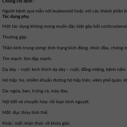
Chống chỉ định :
Người bệnh quá mẫn với budesonid hoặc với các thành phần k
Tác dụng phụ
Một tác dụng không mong muốn đặc biệt gây bởi corticosteroid
Thường gặp:
Thần kinh trung ương: tình trạng kích động, nhức đầu, chóng m
Tim mạch: tim đập mạnh.
Dạ dày – ruột: kích thích dạ dày – ruột, đắng miệng, bệnh nấm 
Hô hấp: ho, nhiễm khuẩn đường hô hấp trên, viêm phế quản, k
Da: ngứa, ban, trứng cá, mày đay.
Nội tiết và chuyển hóa: rối loạn kinh nguyệt.
Mắt: đục thủy tinh thể.
Khác: mất nhận thức về khứu giác.