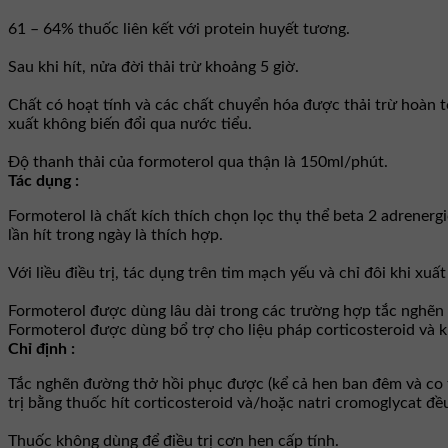
61 – 64% thuốc liên kết với protein huyết tương.
Sau khi hít, nửa đời thải trừ khoảng 5 giờ.
Chất có hoạt tính và các chất chuyển hóa được thải trừ hoàn to
xuất không biến đổi qua nước tiểu.
Độ thanh thải của formoterol qua thận là 150ml/phút.
Tác dụng :
Formoterol là chất kích thích chọn lọc thụ thể beta 2 adrenergic
lần hít trong ngày là thích hợp.
Với liều điều trị, tác dụng trên tim mạch yếu và chỉ đôi khi xu
Formoterol được dùng lâu dài trong các trường hợp tắc nghẽn
Formoterol được dùng bổ trợ cho liệu pháp corticosteroid và k
Chỉ định :
Tắc nghẽn đường thở hồi phục được (kể cả hen ban đêm và co t
trị bằng thuốc hít corticosteroid và/hoặc natri cromoglycat đều
Thuốc không dùng để điều trị cơn hen cấp tính.