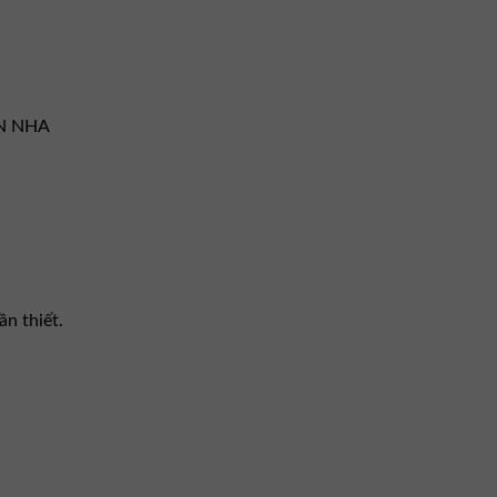
AN NHA
ần thiết.