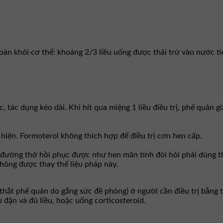
àn khỏi cơ thể: khoảng 2/3 liều uống được thải trừ vào nước tiể
, tác dụng kéo dài. Khi hít qua miệng 1 liều điều trị, phế quản g
ất hiện. Formoterol không thích hợp để điều trị cơn hen cấp.
 đường thở hồi phục được như hen mãn tính đòi hỏi phải dùng t
hông được thay thế liệu pháp này.
hắt phế quản do gắng sức đề phòng) ở người cần điều trị bằng th
 đặn và đủ liều, hoặc uống corticosteroid.