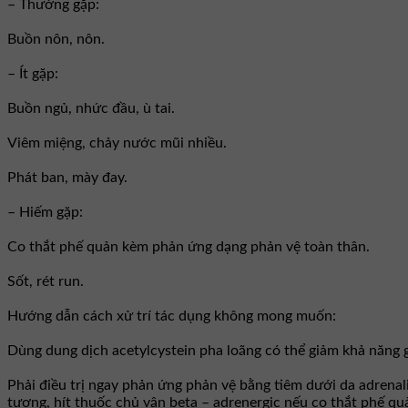
– Thường gặp:
Buồn nôn, nôn.
– Ít gặp:
Buồn ngủ, nhức đầu, ù tai.
Viêm miệng, chảy nước mũi nhiều.
Phát ban, mày đay.
– Hiếm gặp:
Co thắt phế quản kèm phản ứng dạng phản vệ toàn thân.
Sốt, rét run.
Hướng dẫn cách xử trí tác dụng không mong muốn:
Dùng dung dịch acetylcystein pha loãng có thể giảm khả năng 
Phải điều trị ngay phản ứng phản vệ bằng tiêm dưới da adrenali
tương, hít thuốc chủ vận beta – adrenergic nếu co thắt phế q