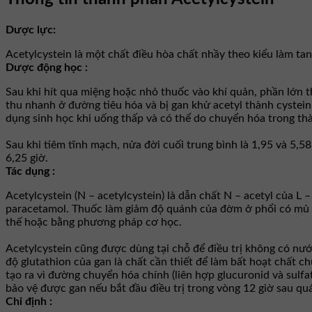
Dược lực:
Acetylcystein là một chất điều hòa chất nhầy theo kiểu làm tan
Dược động học :
Sau khi hít qua miệng hoặc nhỏ thuốc vào khí quản, phần lớn t
thu nhanh ở đường tiêu hóa và bị gan khử acetyl thành cystei
dụng sinh học khi uống thấp và có thể do chuyển hóa trong th
Sau khi tiêm tĩnh mạch, nửa đời cuối trung bình là 1,95 và 5,5
6,25 giờ.
Tác dụng :
Acetylcystein (N – acetylcystein) là dẫn chất N – acetyl của L 
paracetamol. Thuốc làm giảm độ quánh của đờm ở phổi có mủ ho
thế hoặc bằng phương pháp cơ học.
Acetylcystein cũng được dùng tại chỗ để điều trị không có nư
độ glutathion của gan là chất cần thiết để làm bất hoạt chất 
tạo ra vì đường chuyển hóa chính (liên hợp glucuronid và sulfa
bảo vệ được gan nếu bắt đầu điều trị trong vòng 12 giờ sau quá
Chỉ định :