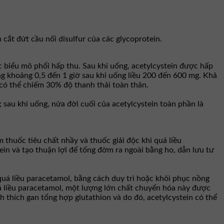
cắt đứt cầu nối disulfur của các glycoprotein.
c biểu mô phổi hấp thu. Sau khi uống, acetylcystein được hấp
g khoảng 0,5 đến 1 giờ sau khi uống liều 200 đến 600 mg. Khả
có thể chiếm 30% độ thanh thải toàn thân.
; sau khi uống, nửa đời cuối của acetylcystein toàn phần là
m thuốc tiêu chất nhầy và thuốc giải độc khi quá liều
n và tạo thuận lợi để tống đờm ra ngoài bằng ho, dẫn lưu tư
quá liều paracetamol, bằng cách duy trì hoặc khôi phục nồng
uá liều paracetamol, một lượng lớn chất chuyển hóa này được
h thích gan tổng hợp glutathion và do đó, acetylcystein có thể