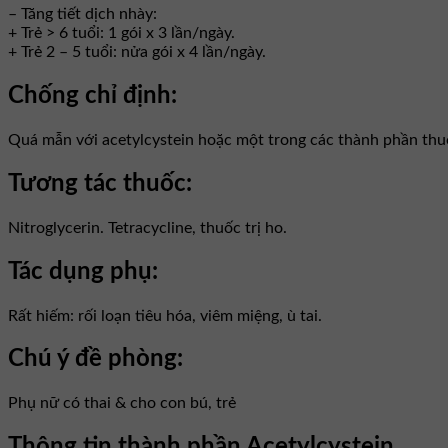
– Tăng tiết dịch nhày:
+ Trẻ > 6 tuổi: 1 gói x 3 lần/ngày.
+ Trẻ 2 – 5 tuổi: nửa gói x 4 lần/ngày.
Chống chỉ định:
Quá mẫn với acetylcystein hoặc một trong các thành phần thu
Tương tác thuốc:
Nitroglycerin. Tetracycline, thuốc trị ho.
Tác dụng phụ:
Rất hiếm: rối loạn tiêu hóa, viêm miệng, ù tai.
Chú ý đề phòng:
Phụ nữ có thai & cho con bú, trẻ
Thông tin thành phần Acetylcystein