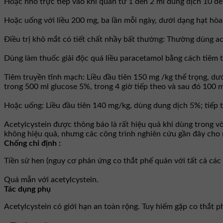
Hoặc nhỏ trực tiếp vào khí quản từ 1 đến 2 ml dung dịch 10 đ
Hoặc uống với liều 200 mg, ba lần mỗi ngày, dưới dạng hạt hòa
Ðiều trị khô mắt có tiết chất nhầy bất thường: Thường dùng ac
Dùng làm thuốc giải độc quá liều paracetamol bằng cách tiêm 
Tiêm truyền tĩnh mạch: Liều đầu tiên 150 mg /kg thể trọng, dư
trong 500 ml glucose 5%, trong 4 giờ tiếp theo và sau đó 100 mg
Hoặc uống: Liều đầu tiên 140 mg/kg, dùng dung dịch 5%; tiếp t
Acetylcystein được thông báo là rất hiệu quả khi dùng trong vòn
không hiệu quả, nhưng các công trình nghiên cứu gần đây cho 
Chống chỉ định :
Tiền sử hen (nguy cơ phản ứng co thắt phế quản với tất cả các
Quá mẫn với acetylcystein.
Tác dụng phụ
Acetylcystein có giới hạn an toàn rộng. Tuy hiếm gặp co thắt p