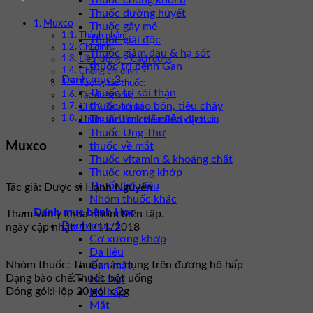
Thuốc chống khối u
Thuốc đường huyết
Muxco
Thuốc gây mê
Thành phần:
Thuốc giải độc
Chỉ định:
Thuốc giảm đau & hạ sốt
Liều lượng – Cách dùng
thuốc trị bệnh Gan
Chống chỉ định:
Danh mục 3
Tương tác thuốc:
Thuốc trị sỏi thận
Tác dụng phụ:
thuốc trị táo bón, tiêu chảy
Chú ý đề phòng:
Thuốc ức chế miễn dịch
Thông tin thành phần Acetylcystein
Thuốc Ung Thư
Muxco
thuốc về mắt
Thuốc vitamin & khoáng chất
Thuốc xương khớp
Thuốc lợi niệu
Tác giả: Dược sĩ Hạnh Nguyễn
Nhóm thuốc khác
Danh mục bệnh Học
Tham vấn y khoa nhóm biên tập.
Danh mục 1
ngày cập nhật: 14/11/2018
Cơ xương khớp
Da liễu
Nhóm thuốc:
Thuốc tác dụng trên đường hô hấp
Gan mật
Dạng bào chế:
Thuốc bột uống
Hô hấp
Đóng gói:
Hộp 20 gói x 2g
Hô hấp
Mắt