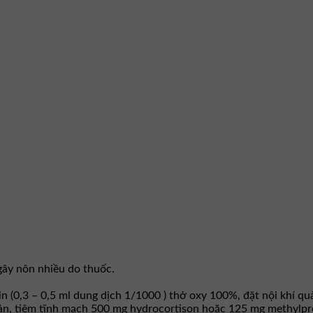
gây nôn nhiều do thuốc.
n (0,3 – 0,5 ml dung dịch 1/1000 ) thở oxy 100%, đặt nội khí qu
uản, tiêm tĩnh mạch 500 mg hydrocortison hoặc 125 mg methylpr