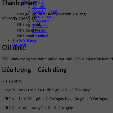
Danh mục 2
Thành phần:
Nội tiết
Răng hàm mặt
Mỗi gói 2g chứa: Acetylcystein 200 mg
Tai mũi họng
SĐK:
VD-23950-15
Thần kinh
Nhà sản xuất:
Tiết niệu
Nhà đăng ký:
Tiêu hóa
Tim mạch
Nhà phân phối:
Tin Sức Khỏe
Đo BMI
Chỉ định:
Tiêu nhày trong các bệnh phế quản-phổi cấp & mãn tính kèm th
Liều lượng – Cách dùng
– Tiêu nhày:
+ Người lớn & trẻ > 14 tuổi: 1 gói x 2 – 3 lần/ngày.
+ Trẻ 6 – 14 tuổi: 1 gói x 2 lần/ngày hay nửa gói x 3 lần/ngày.
+ Trẻ 2 – 5 tuổi: nửa gói x 2 – 3 lần/ngày.