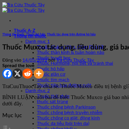
Bỏ
qua
nội
dung
Thuốc A-Z
Thông tin thuốc
,
Thuốc hô hấp
,
Thuốc tác dụng trên đường hô hấp
Thông tin thuốc
Danh mục 1
Thuốc Muxco tác dụng, liều dùng, giá ba
Thuốc Kháng Viêm, Giảm Phù Nề
Thuốc thần kinh & tuần hoàn não
Thuốc huyết học
Đăng vào
14/05/2022
bởi
Tra Cứu Thuốc Tây
Thuốc Hormone, nội tiết và tránh thai
Spread the love
Thuốc hô hấp
Thuốc giãn cơ
Thuốc tim mạch
Thuốc tiêu hóa đường ruột
TraCuuThuocTay chia sẻ: Thuốc Muxco điều trị bệnh gì?
Danh mục 2
Thuốc thải ghép
BÌNH LUẬN cuối bài để biết: Thuốc Muxco giá bao nhi
thuốc sát trùng
dưới đây.
Thuốc chống bệnh Parkinson
Thuốc chống bệnh truyền nhiễm
Mục lục
Thuốc chống co giật, động kinh
Thuốc da liễu (bôi trên da)