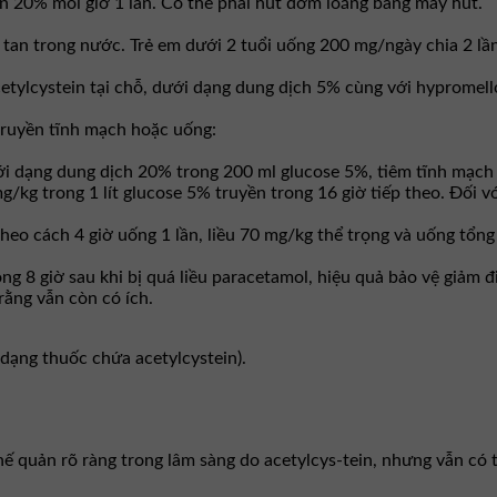
ến 20% mỗi giờ 1 lần. Có thể phải hút đờm loãng bằng máy hút.
 tan trong nước. Trẻ em dưới 2 tuổi uống 200 mg/ngày chia 2 lần
etylcystein tại chỗ, dưới dạng dung dịch 5% cùng với hypromellos
truyền tĩnh mạch hoặc uống:
ới dạng dung dịch 20% trong 200 ml glucose 5%, tiêm tĩnh mạch 
/kg trong 1 lít glucose 5% truyền trong 16 giờ tiếp theo. Ðối vớ
heo cách 4 giờ uống 1 lần, liều 70 mg/kg thể trọng và uống tổng
g 8 giờ sau khi bị quá liều paracetamol, hiệu quả bảo vệ giảm đi
rằng vẫn còn có ích.
 dạng thuốc chứa acetylcystein).
hế quản rõ ràng trong lâm sàng do acetylcys-tein, nhưng vẫn có t