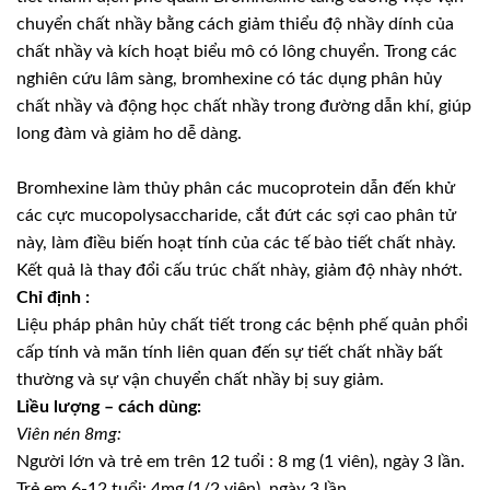
chuyển chất nhầy bằng cách giảm thiểu độ nhầy dính của
chất nhầy và kích hoạt biểu mô có lông chuyển. Trong các
nghiên cứu lâm sàng, bromhexine có tác dụng phân hủy
chất nhầy và động học chất nhầy trong đường dẫn khí, giúp
long đàm và giảm ho dễ dàng.
Bromhexine làm thủy phân các mucoprotein dẫn đến khử
các cực mucopolysaccharide, cắt đứt các sợi cao phân tử
này, làm điều biến hoạt tính của các tế bào tiết chất nhày.
Kết quả là thay đổi cấu trúc chất nhày, giảm độ nhày nhớt.
Chỉ định :
Liệu pháp phân hủy chất tiết trong các bệnh phế quản phổi
cấp tính và mãn tính liên quan đến sự tiết chất nhầy bất
thường và sự vận chuyển chất nhầy bị suy giảm.
Liều lượng – cách dùng:
Viên nén 8mg:
Người lớn và trẻ em trên 12 tuổi : 8 mg (1 viên), ngày 3 lần.
Trẻ em 6-12 tuổi: 4mg (1/2 viên), ngày 3 lần.