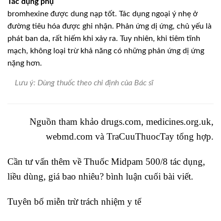
Tác dụng phụ
bromhexine được dung nạp tốt. Tác dụng ngoại ý nhẹ ở
đường tiêu hóa được ghi nhận. Phản ứng dị ứng, chủ yếu là
phát ban da, rất hiếm khi xảy ra. Tuy nhiên, khi tiêm tĩnh
mạch, không loại trừ khả năng có những phản ứng dị ứng
nặng hơn.
Lưu ý: Dùng thuốc theo chỉ định của Bác sĩ
Nguồn tham khảo drugs.com, medicines.org.uk,
webmd.com và
TraCuuThuocTay
tổng hợp.
Cần tư vấn thêm về Thuốc Midpam 500/8 tác dụng,
liều dùng, giá bao nhiêu? bình luận cuối bài viết.
Tuyên bố miễn trừ trách nhiệm y tế