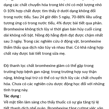
dạng các chất chuyển hóa trong khi chỉ có một lượng nhỏ
0-10% hợp chất được tìm thấy ở dưới dạng không đổi
trong nước tiểu. Sau 24 giờ đến 5 ngày, 70-88% liều uống
tương ứng có trong nước tiểu, 4% được bài tiết qua phân.
Bromhexine không tích lũy vì thời gian bán hủy cuối cùng
dài không nổi bật. Nồng độ hằng định đạt được chậm nhất
sau 3 ngày. Trong các nghiên cứu ở động vật, bromhexine
thẩm thấu qua dịch não tủy và nhau thai. Có khả năng hợp
chất này được bài tiết trong sữa mẹ.
Ðộ thanh lọc chất bromhexine giảm có thể gặp trong
trường hợp bệnh gan nặng; trong trường hợp suy thận
nặng, không loại trừ có thể có sự tích lũy các chất chuyển
hóa. Chưa có các nghiên cứu dược động học đối với những
tình trạng này.
Tác dụng :
Về mặt tiền lâm sàng cho thấy thuốc có sự gia tăng tỷ lệ
tiết thanh dịch phế quản. Bromhexine tăng cường việc vận