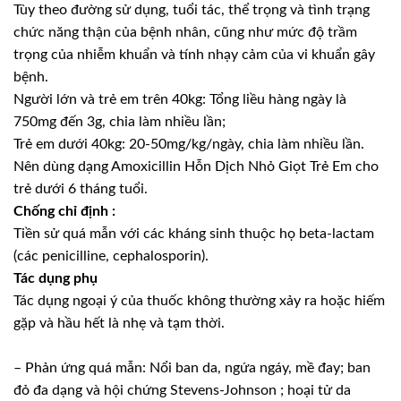
Tùy theo đường sử dụng, tuổi tác, thể trọng và tình trạng
chức năng thận của bệnh nhân, cũng như mức độ trầm
trọng của nhiễm khuẩn và tính nhạy cảm của vi khuẩn gây
bệnh.
Người lớn và trẻ em trên 40kg: Tổng liều hàng ngày là
750mg đến 3g, chia làm nhiều lần;
Trẻ em dưới 40kg: 20-50mg/kg/ngày, chia làm nhiều lần.
Nên dùng dạng Amoxicillin Hỗn Dịch Nhỏ Giọt Trẻ Em cho
trẻ dưới 6 tháng tuổi.
Chống chỉ định :
Tiền sử quá mẫn với các kháng sinh thuộc họ beta-lactam
(các penicilline, cephalosporin).
Tác dụng phụ
Tác dụng ngoại ý của thuốc không thường xảy ra hoặc hiếm
gặp và hầu hết là nhẹ và tạm thời.
– Phản ứng quá mẫn: Nổi ban da, ngứa ngáy, mề đay; ban
đỏ đa dạng và hội chứng Stevens-Johnson ; hoại tử da