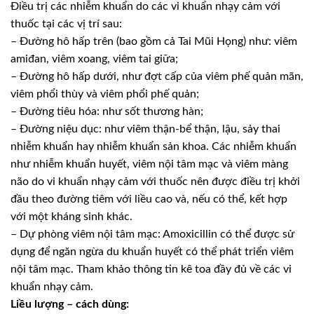
Ðiều trị các nhiễm khuẩn do các vi khuẩn nhạy cảm với
thuốc tại các vị trí sau:
– Ðường hô hấp trên (bao gồm cả Tai Mũi Họng) như: viêm
amiđan, viêm xoang, viêm tai giữa;
– Ðường hô hấp dưới, như đợt cấp của viêm phế quản mãn,
viêm phổi thùy và viêm phổi phế quản;
– Ðường tiêu hóa: như sốt thương hàn;
– Ðường niệu dục: như viêm thận-bể thận, lậu, sảy thai
nhiễm khuẩn hay nhiễm khuẩn sản khoa. Các nhiễm khuẩn
như nhiễm khuẩn huyết, viêm nội tâm mạc và viêm màng
não do vi khuẩn nhạy cảm với thuốc nên được điều trị khởi
đầu theo đường tiêm với liều cao và, nếu có thể, kết hợp
với một kháng sinh khác.
– Dự phòng viêm nội tâm mạc: Amoxicillin có thể được sử
dụng để ngăn ngừa du khuẩn huyết có thể phát triển viêm
nội tâm mạc. Tham khảo thông tin kê toa đầy đủ về các vi
khuẩn nhạy cảm.
Liều lượng – cách dùng: