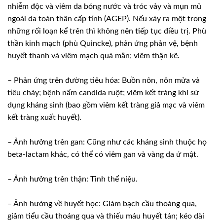
nhiễm độc và viêm da bóng nước và tróc vảy và mụn mủ
ngoài da toàn thân cấp tính (AGEP). Nếu xảy ra một trong
những rối loạn kể trên thì không nên tiếp tục điều trị. Phù
thần kinh mạch (phù Quincke), phản ứng phản vệ, bệnh
huyết thanh và viêm mạch quá mẫn; viêm thận kẽ.
– Phản ứng trên đường tiêu hóa: Buồn nôn, nôn mửa và
tiêu chảy; bệnh nấm candida ruột; viêm kết tràng khi sử
dụng kháng sinh (bao gồm viêm kết tràng giả mạc và viêm
kết tràng xuất huyết).
– Ảnh hưởng trên gan: Cũng như các kháng sinh thuộc họ
beta-lactam khác, có thể có viêm gan và vàng da ứ mật.
– Ảnh hưởng trên thận: Tinh thể niệu.
– Ảnh hưởng về huyết học: Giảm bạch cầu thoáng qua,
giảm tiểu cầu thoáng qua và thiếu máu huyết tán; kéo dài