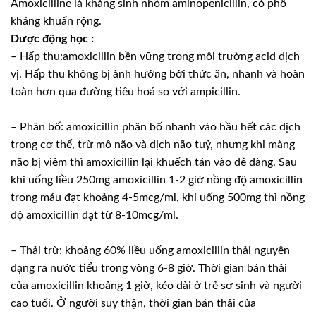
Amoxicilline là kháng sinh nhóm aminopenicillin, có phổ
kháng khuẩn rộng.
Dược động học :
– Hấp thu:amoxicillin bền vững trong môi trường acid dịch
vị. Hấp thu không bị ảnh hưởng bởi thức ăn, nhanh và hoàn
toàn hơn qua đường tiêu hoá so với ampicillin.
– Phân bố: amoxicillin phân bố nhanh vào hầu hết các dịch
trong cơ thể, trừ mô não và dịch não tuỷ, nhưng khi màng
não bị viêm thì amoxicillin lại khuếch tán vào dễ dàng. Sau
khi uống liều 250mg amoxicillin 1-2 giờ nồng độ amoxicillin
trong máu đạt khoảng 4-5mcg/ml, khi uống 500mg thì nồng
độ amoxicillin đạt từ 8-10mcg/ml.
– Thải trừ: khoảng 60% liều uống amoxicillin thải nguyên
dạng ra nước tiểu trong vòng 6-8 giờ. Thời gian bán thải
của amoxicillin khoảng 1 giờ, kéo dài ở trẻ sơ sinh và người
cao tuổi. Ở người suy thận, thời gian bán thải của