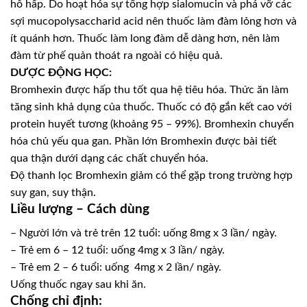
hô hấp. Do hoạt hóa sự tổng hợp sialomucin và phá vỡ các
sợi mucopolysaccharid acid nên thuốc làm đàm lỏng hơn và
ít quánh hơn. Thuốc làm long đàm dễ dàng hơn, nên làm
đàm từ phế quản thoát ra ngoài có hiệu quả.
DƯỢC ĐỘNG HỌC:
Bromhexin được hấp thu tốt qua hệ tiêu hóa. Thức ăn làm
tăng sinh khả dụng của thuốc. Thuốc có độ gắn kết cao với
protein huyết tương (khoảng 95 – 99%). Bromhexin chuyển
hóa chủ yếu qua gan. Phần lớn Bromhexin được bài tiết
qua thận dưới dạng các chất chuyển hóa.
Độ thanh lọc Bromhexin giảm có thể gặp trong trường hợp
suy gan, suy thận.
Liều lượng – Cách dùng
– Người lớn và trẻ trên 12 tuổi: uống 8mg x 3 lần/ ngày.
– Trẻ em 6 – 12 tuổi: uống 4mg x 3 lần/ ngày.
– Trẻ em 2 – 6 tuổi: uống 4mg x 2 lần/ ngày.
Uống thuốc ngay sau khi ăn.
Chống chỉ định: