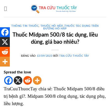
Bỏ
qua
nội
dung
THÔNG TIN THUỐC
,
THUỐC HÔ HẤP
,
THUỐC TÁC DỤNG TRÊN
ĐƯỜNG HÔ HẤP
Thuốc Midpam 500/8 tác dụng, liều
dùng, giá bao nhiêu?
ĐĂNG VÀO
13/09/2023
BỞI
TRA CỨU THUỐC TÂY
Spread the love
TraCuuThuocTay chia sẻ: Thuốc Midpam 500/8 điều
trị bệnh gì?. Midpam 500/8 công dụng, tác dụng phụ,
liều lượng.