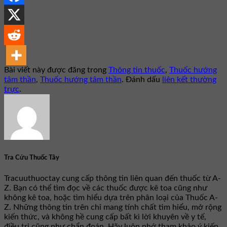
Bài viết này được đăng trong
Thông tin thuốc
,
Thuốc hướng
tâm thần
,
Thuốc hướng tâm thần
. Đánh dấu
liên kết thường
trực
.
Tra Cứu Thuốc Tây
Tracuuthuoctay cung cấp thông tin liên quan đến thuốc từ A-
Z. Bạn có thể tìm đọc về các thuốc được kê toa cũng như
không kê toa, hoặc tìm hiểu dựa trên phân loại của Thuốc A-
Z. Những thông tin trên chỉ mang tính chất tìm hiểu, mở rộng
kiến thức, và không hề cung cấp bất kì lời khuyên về y tế,
điều trị cũng như chẩn đoán. Hãy luôn nhớ tham khảo ý kiến