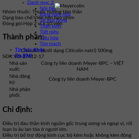
Danh mục 2
Nội tiết
Nhóm thuốc:
Thuốc hướng tâm thần
Răng hàm mặt
Dạng bào chế:
Viên nén bao phim
Tai mũi họng
Đóng gói:
Hộp 2 vỉ x 10 viên
Thần kinh
Tiết niệu
Thành phần:
Tiêu hóa
Tim mạch
Tin Sức Khỏe
Citicolin (dưới dạng Citicolin natri) 500mg
Đo BMI
SĐK:
VD-27412-17
Nhà sản
Công ty liên doanh Meyer-BPC – VIỆT
xuất:
NAM
Nhà đăng
Công ty liên doanh Meyer-BPC
ký:
Nhà phân
phối:
Chỉ định:
Điều trị đau thần kinh nguồn gốc trung ương và ngoại vi, rối
loạn lo âu lan tỏa ở người lớn.
Điều trị bổ trợ động kinh cục bộ kèm hoặc không kèm động