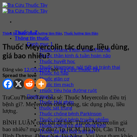
Bỏ
qua
nội
dung
Thuốc A-Z
Thông tin thuốc
,
Thuốc hướng tâm thần
,
Thuốc hướng tâm thần
Thông tin thuốc
Danh mục 1
Thuốc Meyercolin tác dụng, liều dùng,
Thuốc Kháng Viêm, Giảm Phù Nề
giá bao nhiêu?
Thuốc thần kinh & tuần hoàn não
Thuốc huyết học
Thuốc Hormone, nội tiết và tránh thai
Đăng vào
12/05/2022
bởi
Tra Cứu Thuốc Tây
Thuốc hô hấp
Spread the love
Thuốc giãn cơ
Thuốc tim mạch
Thuốc tiêu hóa đường ruột
Danh mục 2
TraCuuThuocTay chia sẻ: Thuốc Meyercolin điều trị
Thuốc thải ghép
bệnh gì?. Meyercolin công dụng, tác dụng phụ, liều
thuốc sát trùng
lượng.
Thuốc chống bệnh Parkinson
Thuốc chống bệnh truyền nhiễm
BÌNH LUẬN cuối bài để biết: Thuốc Meyercolin giá
Thuốc chống co giật, động kinh
bao nhiêu? mua ở đâu? Tp HCM, Hà Nội, Cần Thơ,
Thuốc da liễu (bôi trên da)
Bình Dương, Đồng Nai, Đà Nẵng. Vui lòng tham khảo