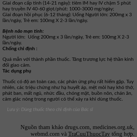
Giai đoạn cấp tính (14-21 ngày): tiêm IM hay IV chậm 5 phút
hay truyền IV 40-60 giọt/phút: 1000-3000 mg/ngày;
Giai đoạn hồi phục (6-12 tháng): Uống Người lớn: 200mg x 3
lần/ngày, Trẻ em: 100mg X 2-3 lần/ngày.
Bệnh não mạn tính:
Người lớn: Uống 200mg x 3 lần/ngày, Trẻ em: 100mg X 2-3
lần/ngày.
Chống chỉ định :
Quá mẫn với thành phần thuốc. Tăng trương lực hệ thần kinh
đối giao cảm.
Tác dụng phụ
Thuốc có độ an toàn cao, các phản ứng phụ rất hiếm gặp. Tuy
nhiên, các triệu chứng như hạ huyết áp, mệt mỏi hay khó thở,
phát ban, mất ngủ, nhức đầu, chóng mặt, buồn nôn, chán ăn,
cảm giác nóng trong người có thể xảy ra khi dùng thuốc.
Lưu ý: Dùng thuốc theo chỉ định của Bác sĩ
Nguồn tham khảo drugs.com, medicines.org.uk,
webmd.com và
TraCuuThuocTay
tổng hợp.