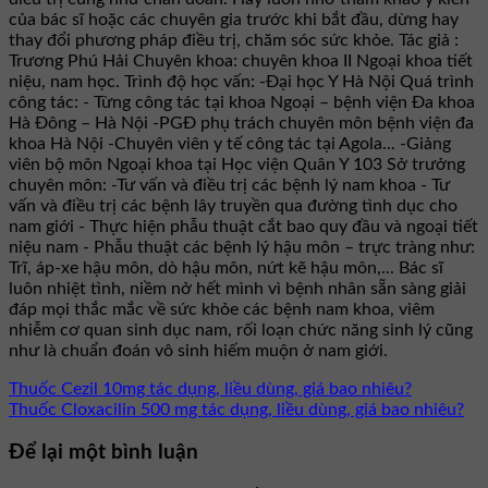
của bác sĩ hoặc các chuyên gia trước khi bắt đầu, dừng hay
thay đổi phương pháp điều trị, chăm sóc sức khỏe. Tác giả :
Trương Phú Hải Chuyên khoa: chuyên khoa II Ngoại khoa tiết
niệu, nam học. Trình độ học vấn: -Đại học Y Hà Nội Quá trình
công tác: - Từng công tác tại khoa Ngoại – bệnh viện Đa khoa
Hà Đông – Hà Nội -PGĐ phụ trách chuyên môn bệnh viện đa
khoa Hà Nội -Chuyên viên y tế công tác tại Agola... -Giảng
viên bộ môn Ngoại khoa tại Học viện Quân Y 103 Sở trưởng
chuyên môn: -Tư vấn và điều trị các bệnh lý nam khoa - Tư
vấn và điều trị các bệnh lây truyền qua đường tình dục cho
nam giới - Thực hiện phẫu thuật cắt bao quy đầu và ngoại tiết
niệu nam - Phẫu thuật các bệnh lý hậu môn – trực tràng như:
Trĩ, áp-xe hậu môn, dò hậu môn, nứt kẽ hậu môn,... Bác sĩ
luôn nhiệt tình, niềm nở hết mình vì bệnh nhân sẵn sàng giải
đáp mọi thắc mắc về sức khỏe các bệnh nam khoa, viêm
nhiễm cơ quan sinh dục nam, rối loạn chức năng sinh lý cũng
như là chuẩn đoán vô sinh hiếm muộn ở nam giới.
Thuốc Cezil 10mg tác dụng, liều dùng, giá bao nhiêu?
Thuốc Cloxacilin 500 mg tác dụng, liều dùng, giá bao nhiêu?
Để lại một bình luận