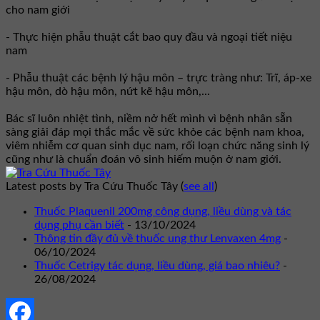
cho nam giới
- Thực hiện phẫu thuật cắt bao quy đầu và ngoại tiết niệu
nam
- Phẫu thuật các bệnh lý hậu môn – trực tràng như: Trĩ, áp-xe
hậu môn, dò hậu môn, nứt kẽ hậu môn,...
Bác sĩ luôn nhiệt tình, niềm nở hết mình vì bệnh nhân sẵn
sàng giải đáp mọi thắc mắc về sức khỏe các bệnh nam khoa,
viêm nhiễm cơ quan sinh dục nam, rối loạn chức năng sinh lý
cũng như là chuẩn đoán vô sinh hiếm muộn ở nam giới.
Latest posts by Tra Cứu Thuốc Tây
(
see all
)
Thuốc Plaquenil 200mg công dụng, liều dùng và tác
dụng phụ cần biết
- 13/10/2024
Thông tin đầy đủ về thuốc ung thư Lenvaxen 4mg
-
06/10/2024
Thuốc Cetrigy tác dụng, liều dùng, giá bao nhiêu?
-
26/08/2024