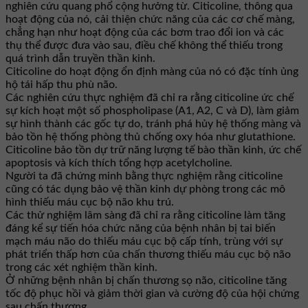
nghiên cứu quang phổ cộng hưởng từ. Citicoline, thông qua
hoạt động của nó, cải thiện chức năng của các cơ chế màng,
chẳng hạn như hoạt động của các bơm trao đổi ion và các
thụ thể được đưa vào sau, điều chế không thể thiếu trong
quá trình dẫn truyền thần kinh.
Citicoline do hoạt động ổn định màng của nó có đặc tính ủng
hộ tái hấp thu phù não.
Các nghiên cứu thực nghiệm đã chỉ ra rằng citicoline ức chế
sự kích hoạt một số phospholipase (A1, A2, C và D), làm giảm
sự hình thành các gốc tự do, tránh phá hủy hệ thống màng và
bảo tồn hệ thống phòng thủ chống oxy hóa như glutathione.
Citicoline bảo tồn dự trữ năng lượng tế bào thần kinh, ức chế
apoptosis và kích thích tổng hợp acetylcholine.
Người ta đã chứng minh bằng thực nghiệm rằng citicoline
cũng có tác dụng bảo vệ thần kinh dự phòng trong các mô
hình thiếu máu cục bộ não khu trú.
Các thử nghiệm lâm sàng đã chỉ ra rằng citicoline làm tăng
đáng kể sự tiến hóa chức năng của bệnh nhân bị tai biến
mạch máu não do thiếu máu cục bộ cấp tính, trùng với sự
phát triển thấp hơn của chấn thương thiếu máu cục bộ não
trong các xét nghiệm thần kinh.
Ở những bệnh nhân bị chấn thương sọ não, citicoline tăng
tốc độ phục hồi và giảm thời gian và cường độ của hội chứng
sau chấn thương.