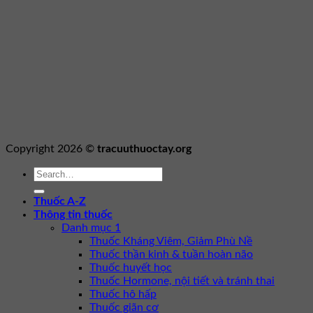
Copyright 2026 ©
tracuuthuoctay.org
Thuốc A-Z
Thông tin thuốc
Danh mục 1
Thuốc Kháng Viêm, Giảm Phù Nề
Thuốc thần kinh & tuần hoàn não
Thuốc huyết học
Thuốc Hormone, nội tiết và tránh thai
Thuốc hô hấp
Thuốc giãn cơ