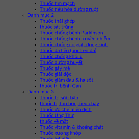
Thuốc tim mạch
Thuốc tiêu hóa đường ruột
Danh mục 2
Thuốc thải ghép
thuốc sát trùng
Thuốc chống bệnh Parkinson
Thuốc chống bệnh truyền nhiễm
Thuốc chống co giật, động kinh
Thuốc da liễu (bôi trên da)
Thuốc chống khối u
Thuốc đường huyết
Thuốc gây mê
Thuốc giải độc
Thuốc giảm đau & hạ sốt
thuốc trị bệnh Gan
Danh mục 3
Thuốc trị sỏi thận
thuốc trị táo bón, tiêu chảy
Thuốc ức chế miễn dịch
Thuốc Ung Thư
thuốc về mắt
Thuốc vitamin & khoáng chất
Thuốc xương khớp