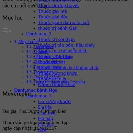
Thuốc chống khối u
các chi tiết dưới đây.
Thuốc đường huyết
Thuốc gây mê
Thuốc giải độc
Mục lục
Thuốc giảm đau & hạ sốt
thuốc trị bệnh Gan
Danh mục 3
Thuốc trị sỏi thận
Meyercolin
thuốc trị táo bón, tiêu chảy
Thành phần:
Thuốc ức chế miễn dịch
Chỉ định:
Thuốc Ung Thư
Liều lượng – Cách dùng
thuốc về mắt
Chống chỉ định:
Thuốc vitamin & khoáng chất
Tương tác thuốc:
Tác dụng phụ:
Thuốc xương khớp
Chú ý đề phòng:
Thuốc lợi niệu
Thông tin thành phần Citicoline
Nhóm thuốc khác
Danh mục bệnh Học
Meyercolin
Danh mục 1
Cơ xương khớp
Da liễu
Tác giả: Ths.Dược sĩ Phạm Liên
Gan mật
Hô hấp
Tham vấn y khoa nhóm biên tập.
Hô hấp
ngày cập nhật: 16/1/2017
Mắt