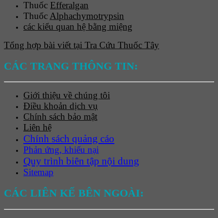
Thuốc
Efferalgan
Thuốc
Alphachymotrypsin
các kiểu quan hệ bằng miệng
Tổng hợp bài viết tại Tra Cứu Thuốc Tây
CÁC TRANG THÔNG TIN:
Giới thiệu về chúng tôi
Điều khoản dịch vụ
Chính sách bảo mật
Liên hệ
Chính sách quảng cáo
Phản ứng, khiếu nại
Quy trình biên tập nội dung
Sitemap
CÁC LIÊN KẾ BÊN NGOÀI: