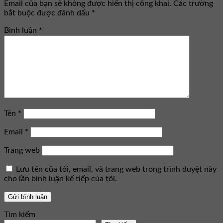
Email của bạn sẽ không được hiển thị công khai.
Các trường
bắt buộc được đánh dấu
*
Bình luận
*
Tên
*
Email
*
Trang web
Lưu tên của tôi, email, và trang web trong trình duyệt này
cho lần bình luận kế tiếp của tôi.
Tìm kiếm