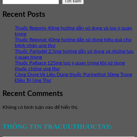
Tìm kiếm
Recent Posts
Thuốc Regonix 40mg hướng dẫn sử dụng và lưu ý quan
trọng
Thuốc Regonat 40mg hướng dẫn sử dụng hiệu quả cho
bệnh nhân ung thư
Thuốc Parlodel 2.5mg hướng dẫn sử dụng và những lưu
ý quan trọng
Thuốc Palbace 125mg lưu ý quan trọng khi sử dụng
thuốc chống ung thư
Công Dụng Và Liều Dùng thuốc Purinethol 50mg Trong
Điều Trị Ung Thư
Recent Comments
Không có bình luận nào để hiển thị.
THÔNG TIN TRACUUTHUOCTAY: