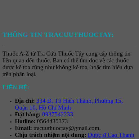
THÔNG TIN TRACUUTHUOCTAY:
Thuốc A-Z từ Tra Cứu Thuốc Tây cung cấp thông tin
liên quan đến thuốc. Bạn có thể tìm đọc về các thuốc
được kê toa cũng như không kê toa, hoặc tìm hiểu dựa
trên phân loại.
LIÊN HỆ:
Địa chỉ:
334 Đ. Tô Hiến Thành, Phường 15,
Quận 10, Hồ Chí Minh
Đặt hàng:
0937542233
Hotline:
0564435373
Email:
tracuuthuoctay@gmail.com.
Chịu trách nhiệm nội dung:
Dược sĩ Cao Thanh