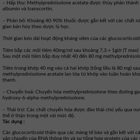
– Hấp thu: Methylprednisolone acetate được thủy phân thành 
albumin và transcortin.
– Phân bố: Khoảng 40-90% thuốc được gắn kết với các chất này.
gian bán hủy theo dược lý học.
Thời gian kéo dài hoạt động kháng viêm của các glucocorticoid
Tiêm bắp các mũi tiêm 40mg/ml sau khoảng 7,3 + 1giờ (T max) 
Sau một mũi tiêm bắp duy nhất 40 đến 80 mg methylprednisolone
Tiêm trong khớp 40 mg vào cả hai khớp (tổng liều là 80 mg) s
methylprednisolone acetate lan tỏa từ khớp vào tuần hoàn kho
thanh.
– Chuyển hoá: Chuyển hóa methylprednisolone theo đường gan 
hydroxy-6-alpha-methylprednisolone.
– Thải trừ: Các chất chuyển hóa được đào thải chủ yếu qua nướ
thể ở thận trong một vài mức độ.
Tác dụng :
Các glucocorticoid thấm qua các màng tế bào và gắn kết với cá
vận chuyển của RNA thông tin và sự tổng hợp protein của các