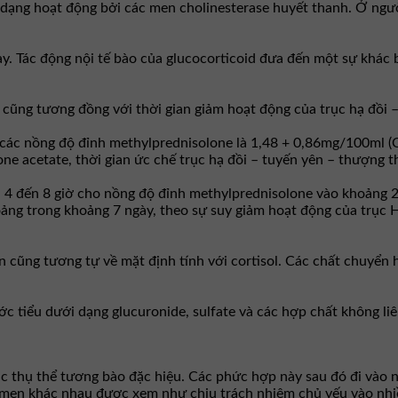
dạng hoạt động bởi các men cholinesterase huyết thanh. Ở ngườ
 Tác động nội tế bào của glucocorticoid đưa đến một sự khác bi
 cũng tương đồng với thời gian giảm hoạt động của trục hạ đồi 
các nồng độ đỉnh methylprednisolone là 1,48 + 0,86mg/100ml (C 
 acetate, thời gian ức chế trục hạ đồi – tuyến yên – thượng th
au 4 đến 8 giờ cho nồng độ đỉnh methylprednisolone vào khoảng
ảng trong khoảng 7 ngày, theo sự suy giảm hoạt động của trục H
cũng tương tự về mặt định tính với cortisol. Các chất chuyển 
c tiểu dưới dạng glucuronide, sulfate và các hợp chất không li
c thụ thể tương bào đặc hiệu. Các phức hợp này sau đó đi vào nh
 men khác nhau được xem như chịu trách nhiệm chủ yếu vào nhiề