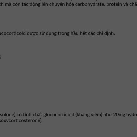
ch mà còn tác động lên chuyển hóa carbohydrate, protein và chấ
ucocorticoid được sử dụng trong hầu hết các chỉ định.
;
olone) có tính chất glucocorticoid (kháng viêm) như 20mg hydr
oxycorticosterone).