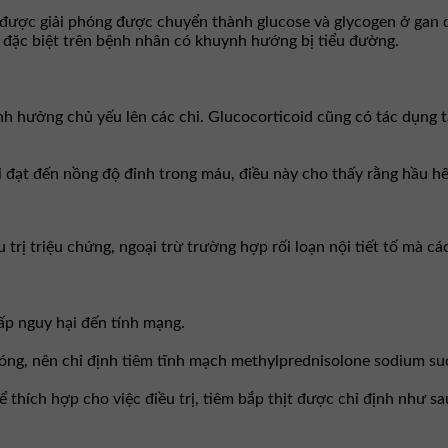
 được giải phóng được chuyển thành glucose và glycogen ở gan q
u đặc biệt trên bệnh nhân có khuynh hướng bị tiểu đường.
 ảnh hưởng chủ yếu lên các chi. Glucocorticoid cũng có tác dụng 
hi đạt đến nồng độ đỉnh trong máu, điều này cho thấy rằng hầu h
ều trị triệu chứng, ngoại trừ trường hợp rối loạn nội tiết tố mà 
ấp nguy hại đến tính mạng.
hóng, nên chỉ định tiêm tĩnh mạch methylprednisolone sodium su
hích hợp cho việc điều trị, tiêm bắp thịt được chỉ định như sa