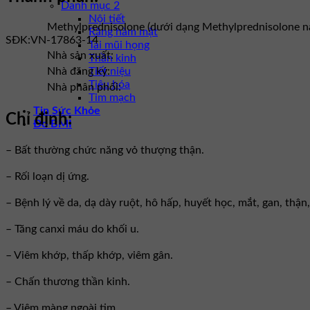
Danh mục 2
Nội tiết
Methylprednisolone (dưới dạng Methylprednisolone na
Răng hàm mặt
SĐK:
VN-17863-14
Tai mũi họng
Nhà sản xuất:
Thần kinh
Tiết niệu
Nhà đăng ký:
Tiêu hóa
Nhà phân phối:
Tim mạch
Tin Sức Khỏe
Chỉ định:
Đo BMI
– Bất thường chức năng vỏ thượng thận.
– Rối loạn dị ứng.
– Bệnh lý về da, dạ dày ruột, hô hấp, huyết học, mắt, gan, thận,
– Tăng canxi máu do khối u.
– Viêm khớp, thấp khớp, viêm gân.
– Chấn thương thần kinh.
– Viêm màng ngoài tim.