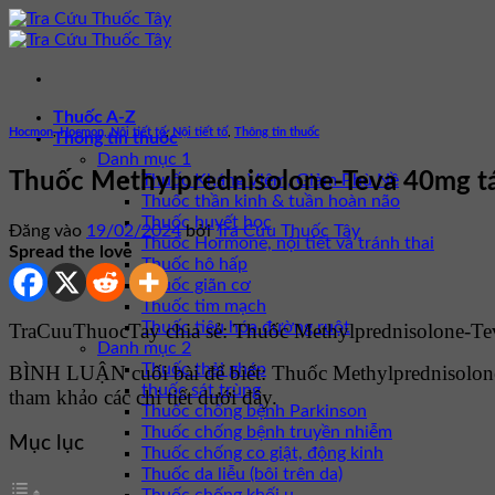
Bỏ
qua
nội
dung
Thuốc A-Z
Hocmon
,
Hocmon, Nội tiết tố
,
Nội tiết tố
,
Thông tin thuốc
Thông tin thuốc
Danh mục 1
Thuốc Methylprednisolone-Teva 40mg tác
Thuốc Kháng Viêm, Giảm Phù Nề
Thuốc thần kinh & tuần hoàn não
Thuốc huyết học
Đăng vào
19/02/2024
bởi
Tra Cứu Thuốc Tây
Thuốc Hormone, nội tiết và tránh thai
Spread the love
Thuốc hô hấp
Thuốc giãn cơ
Thuốc tim mạch
Thuốc tiêu hóa đường ruột
TraCuuThuocTay chia sẻ: Thuốc Methylprednisolone-Teva
Danh mục 2
Thuốc thải ghép
BÌNH LUẬN cuối bài để biết: Thuốc Methylprednisolo
thuốc sát trùng
tham khảo các chi tiết dưới đây.
Thuốc chống bệnh Parkinson
Thuốc chống bệnh truyền nhiễm
Mục lục
Thuốc chống co giật, động kinh
Thuốc da liễu (bôi trên da)