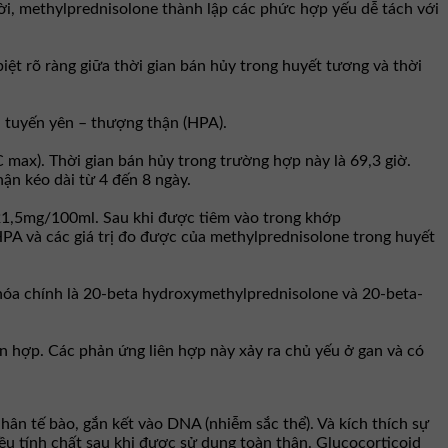
i, methylprednisolone thành lập các phức hợp yếu dễ tách với
ệt rõ ràng giữa thời gian bán hủy trong huyết tương và thời
– tuyến yên – thượng thận (HPA).
max). Thời gian bán hủy trong trường hợp này là 69,3 giờ.
ận kéo dài từ 4 đến 8 ngày.
 21,5mg/100ml. Sau khi được tiêm vào trong khớp
PA và các giá trị đo được của methylprednisolone trong huyết
hóa chính là 20-beta hydroxymethylprednisolone và 20-beta-
ên hợp. Các phản ứng liên hợp này xảy ra chủ yếu ở gan và có
ân tế bào, gắn kết vào DNA (nhiễm sắc thể). Và kích thích sự
u tính chất sau khi được sử dụng toàn thân. Glucocorticoid