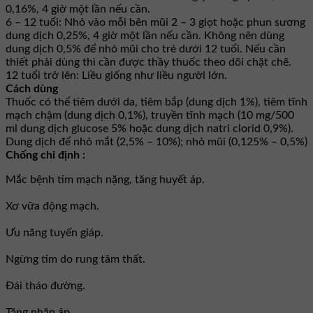
0,16%, 4 giờ một lần nếu cần.
6 – 12 tuổi: Nhỏ vào mỗi bên mũi 2 – 3 giọt hoặc phun sương
dung dịch 0,25%, 4 giờ một lần nếu cần. Không nên dùng
dung dịch 0,5% để nhỏ mũi cho trẻ dưới 12 tuổi. Nếu cần
thiết phải dùng thì cần được thầy thuốc theo dõi chặt chẽ.
12 tuổi trở lên: Liều giống như liều người lớn.
Cách dùng
Thuốc có thể tiêm dưới da, tiêm bắp (dung dịch 1%), tiêm tĩnh
mạch chậm (dung dịch 0,1%), truyền tĩnh mạch (10 mg/500
ml dung dịch glucose 5% hoặc dung dịch natri clorid 0,9%).
Dung dịch để nhỏ mắt (2,5% – 10%); nhỏ mũi (0,125% – 0,5%)
Chống chỉ định :
Mắc bệnh tim mạch nặng, tăng huyết áp.
Xơ vữa động mạch.
Ưu năng tuyến giáp.
Ngừng tim do rung tâm thất.
Đái tháo đường.
Tăng nhãn áp.