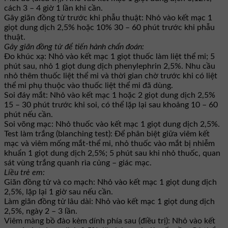
cách 3 – 4 giờ 1 lần khi cần.
Gây giãn đồng tử trước khi phẫu thuật: Nhỏ vào kết mạc 1
giọt dung dịch 2,5% hoặc 10% 30 – 60 phút trước khi phẫu
thuật.
Gây giãn đồng tử để tiến hành chẩn đoán:
Đo khúc xạ: Nhỏ vào kết mạc 1 giọt thuốc làm liệt thể mi; 5
phút sau, nhỏ 1 giọt dung dịch phenylephrin 2,5%. Nhu cầu
nhỏ thêm thuốc liệt thể mi và thời gian chờ trước khi có liệt
thể mi phụ thuộc vào thuốc liệt thể mi đã dùng.
Soi đáy mắt: Nhỏ vào kết mạc 1 hoặc 2 giọt dung dịch 2,5%
15 – 30 phút trước khi soi, có thể lặp lại sau khoảng 10 – 60
phút nếu cần.
Soi võng mạc: Nhỏ thuốc vào kết mạc 1 giọt dung dịch 2,5%.
Test làm trắng (blanching test): Để phân biệt giữa viêm kết
mạc và viêm mống mắt-thể mi, nhỏ thuốc vào mắt bị nhiễm
khuẩn 1 giọt dung dịch 2,5%; 5 phút sau khi nhỏ thuốc, quan
sát vùng trắng quanh rìa củng – giác mạc.
Liều trẻ em:
Giãn đồng tử và co mạch: Nhỏ vào kết mạc 1 giọt dung dịch
2,5%, lặp lại 1 giờ sau nếu cần.
Làm giãn đồng tử lâu dài: Nhỏ vào kết mạc 1 giọt dung dịch
2,5%, ngày 2 – 3 lần.
Viêm màng bồ đào kèm dính phía sau (điều trị): Nhỏ vào kết