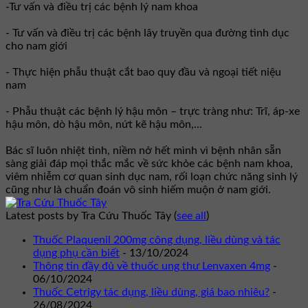
-Tư vấn và điều trị các bệnh lý nam khoa
- Tư vấn và điều trị các bệnh lây truyền qua đường tình dục
cho nam giới
- Thực hiện phẫu thuật cắt bao quy đầu và ngoại tiết niệu
nam
- Phẫu thuật các bệnh lý hậu môn – trực tràng như: Trĩ, áp-xe
hậu môn, dò hậu môn, nứt kẽ hậu môn,...
Bác sĩ luôn nhiệt tình, niềm nở hết mình vì bệnh nhân sẵn
sàng giải đáp mọi thắc mắc về sức khỏe các bệnh nam khoa,
viêm nhiễm cơ quan sinh dục nam, rối loạn chức năng sinh lý
cũng như là chuẩn đoán vô sinh hiếm muộn ở nam giới.
Latest posts by Tra Cứu Thuốc Tây
(
see all
)
Thuốc Plaquenil 200mg công dụng, liều dùng và tác
dụng phụ cần biết
- 13/10/2024
Thông tin đầy đủ về thuốc ung thư Lenvaxen 4mg
-
06/10/2024
Thuốc Cetrigy tác dụng, liều dùng, giá bao nhiêu?
-
26/08/2024