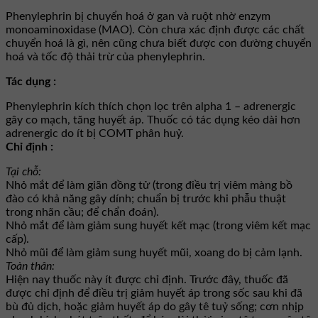
Phenylephrin bị chuyển hoá ở gan và ruột nhờ enzym
monoaminoxidase (MAO). Còn chưa xác định được các chất
chuyển hoá là gì, nên cũng chưa biết được con đường chuyển
hoá và tốc độ thải trừ của phenylephrin.
Tác dụng :
Phenylephrin kích thích chọn lọc trên alpha 1 – adrenergic
gây co mạch, tăng huyết áp. Thuốc có tác dụng kéo dài hơn
adrenergic do ít bị COMT phân huỷ.
Chỉ định :
Tại chỗ:
Nhỏ mắt để làm giãn đồng tử (trong điều trị viêm màng bồ
đào có khả năng gây dính; chuẩn bị trước khi phẫu thuật
trong nhãn cầu; để chẩn đoán).
Nhỏ mắt để làm giảm sung huyết kết mạc (trong viêm kết mạc
cấp).
Nhỏ mũi để làm giảm sung huyết mũi, xoang do bị cảm lạnh.
Toàn thân:
Hiện nay thuốc này ít được chỉ định. Trước đây, thuốc đã
được chỉ định để điều trị giảm huyết áp trong sốc sau khi đã
bù đủ dịch, hoặc giảm huyết áp do gây tê tuỷ sống; cơn nhịp