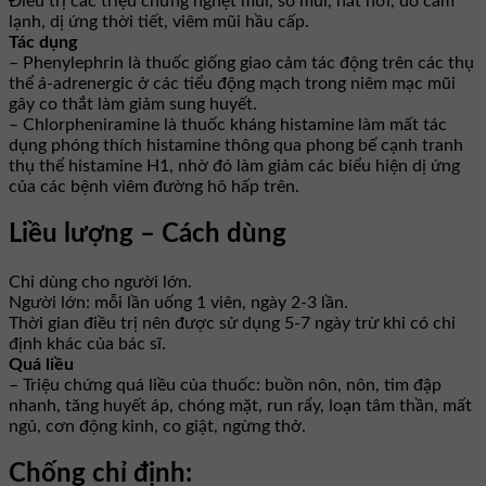
Điều trị các triệu chứng nghẹt mũi, sổ mũi, hắt hơi, do cảm
lạnh, dị ứng thời tiết, viêm mũi hầu cấp.
Tác dụng
– Phenylephrin là thuốc giống giao cảm tác động trên các thụ
thể á-adrenergic ở các tiểu động mạch trong niêm mạc mũi
gây co thắt làm giảm sung huyết.
– Chlorpheniramine là thuốc kháng histamine làm mất tác
dụng phóng thích histamine thông qua phong bế cạnh tranh
thụ thể histamine H1, nhờ đó làm giảm các biểu hiện dị ứng
của các bệnh viêm đường hô hấp trên.
Liều lượng – Cách dùng
Chỉ dùng cho người lớn.
Người lớn: mỗi lần uống 1 viên, ngày 2-3 lần.
Thời gian điều trị nên được sử dụng 5-7 ngày trừ khi có chỉ
định khác của bác sĩ.
Quá liều
– Triệu chứng quá liều của thuốc: buồn nôn, nôn, tim đập
nhanh, tăng huyết áp, chóng mặt, run rẩy, loạn tâm thần, mất
ngủ, cơn động kinh, co giật, ngừng thở.
Chống chỉ định: