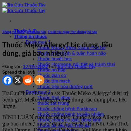
Bỏ
qua
nội
dung
Thuốc A-Z
Thông tin thuốc
,
Thuốc hô hấp
,
Thuốc tác dụng trên đường hô hấp
Thông tin thuốc
Danh mục 1
Thuốc Meko Allergyf tác dụng, liều
Thuốc Kháng Viêm, Giảm Phù Nề
dùng, giá bao nhiêu?
Thuốc thần kinh & tuần hoàn não
Thuốc huyết học
Thuốc Hormone, nội tiết và tránh thai
Đăng vào
12/05/2022
bởi
Tra Cứu Thuốc Tây
Thuốc hô hấp
Spread the love
Thuốc giãn cơ
Thuốc tim mạch
Thuốc tiêu hóa đường ruột
Danh mục 2
TraCuuThuocTay chia sẻ: Thuốc Meko Allergyf điều trị
Thuốc thải ghép
bệnh gì?. Meko Allergyf công dụng, tác dụng phụ, liều
thuốc sát trùng
lượng.
Thuốc chống bệnh Parkinson
Thuốc chống bệnh truyền nhiễm
BÌNH LUẬN cuối bài để biết: Thuốc Meko Allergyf
Thuốc chống co giật, động kinh
giá bao nhiêu? mua ở đâu? Tp HCM, Hà Nội, Cần Thơ,
Thuốc da liễu (bôi trên da)
Bình Dương, Đồng Nai, Đà Nẵng. Vui lòng tham khảo