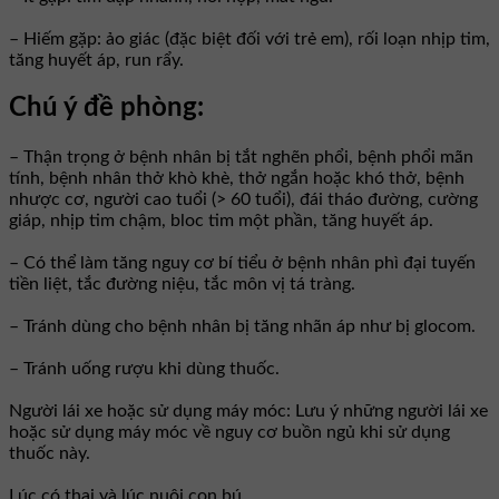
– Hiếm gặp: ảo giác (đặc biệt đối với trẻ em), rối loạn nhịp tim,
tăng huyết áp, run rẩy.
Chú ý đề phòng:
– Thận trọng ở bệnh nhân bị tắt nghẽn phổi, bệnh phổi mãn
tính, bệnh nhân thở khò khè, thở ngắn hoặc khó thở, bệnh
nhược cơ, người cao tuổi (> 60 tuổi), đái tháo đường, cường
giáp, nhịp tim chậm, bloc tim một phần, tăng huyết áp.
– Có thể làm tăng nguy cơ bí tiểu ở bệnh nhân phì đại tuyến
tiền liệt, tắc đường niệu, tắc môn vị tá tràng.
– Tránh dùng cho bệnh nhân bị tăng nhãn áp như bị glocom.
– Tránh uống rượu khi dùng thuốc.
Người lái xe hoặc sử dụng máy móc: Lưu ý những người lái xe
hoặc sử dụng máy móc về nguy cơ buồn ngủ khi sử dụng
thuốc này.
Lúc có thai và lúc nuôi con bú