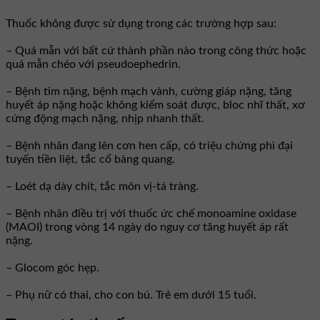
Thuốc không được sử dụng trong các trường hợp sau:
– Quá mẫn với bất cứ thành phần nào trong công thức hoặc
quá mẫn chéo với pseudoephedrin.
– Bệnh tim nặng, bệnh mạch vành, cường giáp nặng, tăng
huyết áp nặng hoặc không kiểm soát được, bloc nhĩ thất, xơ
cứng động mạch nặng, nhịp nhanh thất.
– Bệnh nhân đang lên cơn hen cấp, có triệu chứng phì đại
tuyến tiền liệt, tắc cổ bàng quang.
– Loét dạ dày chít, tắc môn vị-tá tràng.
– Bệnh nhân điều trị với thuốc ức chế monoamine oxidase
(MAOI) trong vòng 14 ngày do nguy cơ tăng huyết áp rất
nặng.
– Glocom góc hẹp.
– Phụ nữ có thai, cho con bú. Trẻ em dưới 15 tuổi.