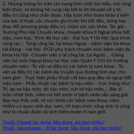
Z. Những thông tin trên chỉ mang tính chất tìm hiểu, mở rộng
kiến thức, và không hề cung cấp bất kì lời khuyên về y tế,
điều trị cũng như chẩn đoán. Hãy luôn nhớ tham khảo ý kiến
của bác sĩ hoặc các chuyên gia trước khi bắt đầu, dừng hay
thay đổi phương pháp điều trị, chăm sóc sức khỏe. Tác giả :
Trương Phú Hải Chuyên khoa: chuyên khoa II Ngoại khoa tiết
niệu, nam học. Trình độ học vấn: -Đại học Y Hà Nội Quá trình
công tác: - Từng công tác tại khoa Ngoại – bệnh viện Đa khoa
Hà Đông – Hà Nội -PGĐ phụ trách chuyên môn bệnh viện đa
khoa Hà Nội -Chuyên viên y tế công tác tại Agola... -Giảng
viên bộ môn Ngoại khoa tại Học viện Quân Y 103 Sở trưởng
chuyên môn: -Tư vấn và điều trị các bệnh lý nam khoa - Tư
vấn và điều trị các bệnh lây truyền qua đường tình dục cho
nam giới - Thực hiện phẫu thuật cắt bao quy đầu và ngoại tiết
niệu nam - Phẫu thuật các bệnh lý hậu môn – trực tràng như:
Trĩ, áp-xe hậu môn, dò hậu môn, nứt kẽ hậu môn,... Bác sĩ
luôn nhiệt tình, niềm nở hết mình vì bệnh nhân sẵn sàng giải
đáp mọi thắc mắc về sức khỏe các bệnh nam khoa, viêm
nhiễm cơ quan sinh dục nam, rối loạn chức năng sinh lý cũng
như là chuẩn đoán vô sinh hiếm muộn ở nam giới.
Thuốc Olopat tác dụng, liều dùng, giá bao nhiêu?
Thuốc Neurolaxan – B tác dụng, liều dùng, giá bao nhiêu?