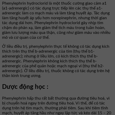
Phenylephrin hydroclorid là một thuốc cường giao cảm a1
(a1-adrenergic) có tác dụng trực tiếp lên các thụ thể a1-
adrenergic làm co mạch máu và làm tăng huyết áp. Tác dụng
làm tăng huyết áp yếu hơn norepinephrin, nhưng thời gian
tác dụng dài hơn. Phenylephrin hydroclorid gây nhịp tim
chậm do phản xạ, làm giảm thể tích máu trong tuần hoàn,
giảm lưu lượng máu qua thận, cũng như giảm máu vào nhiều
mô và cơ quan của cơ thể.
Ở liều điều trị, phenylephrin thực tế không có tác dụng kích
thích trên thụ thể b-adrenergic của tim (thụ thể b1-
adrenergic); nhưng ở liều lớn, có kích thích thụ thể b-
adrenergic. Phenylephrin không kích thích thụ thể b-
adrenergic của phế quản hoặc mạch ngoại vi (thụ thể b2-
adrenergic). Ở liều điều trị, thuốc không có tác dụng trên hệ
thần kinh trung ương.
Dược động học :
Phenylephrin hấp thu rất bất thường qua đường tiêu hoá, vì
bị chuyển hoá ngay trên đường tiêu hoá. Vì thế, để có tác
dụng trên hệ tim mạch, thường phải tiêm. Sau khi tiêm tĩnh
mạch, huyết áp tăng hầu như ngay lập tức và kéo dài 15 – 20