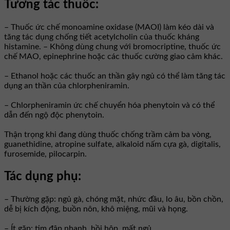
Tương tác thuốc:
– Thuốc ức chế monoamine oxidase (MAOI) làm kéo dài và
tăng tác dụng chống tiết acetylcholin của thuốc kháng
histamine. – Không dùng chung với bromocriptine, thuốc ức
chế MAO, epinephrine hoặc các thuốc cường giao cảm khác.
– Ethanol hoặc các thuốc an thần gây ngủ có thể làm tăng tác
dụng an thần của chlorpheniramin.
– Chlorpheniramin ức chế chuyển hóa phenytoin và có thể
dẫn đến ngộ độc phenytoin.
Thận trọng khi đang dùng thuốc chống trầm cảm ba vòng,
guanethidine, atropine sulfate, alkaloid nấm cựa gà, digitalis,
furosemide, pilocarpin.
Tác dụng phụ:
– Thường gặp: ngủ gà, chóng mặt, nhức đầu, lo âu, bồn chồn,
dễ bị kích động, buồn nôn, khô miệng, mũi và họng.
– Ít gặp: tim đập nhanh, hồi hộp, mất ngủ.