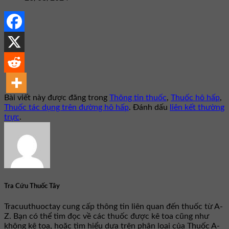
Bài viết này được đăng trong
Thông tin thuốc
,
Thuốc hô hấp
,
Thuốc tác dụng trên đường hô hấp
. Đánh dấu
liên kết thường
trực
.
Tra Cứu Thuốc Tây
Tracuuthuoctay cung cấp thông tin liên quan đến thuốc từ A-
Z. Bạn có thể tìm đọc về các thuốc được kê toa cũng như
không kê toa, hoặc tìm hiểu dựa trên phân loại của Thuốc A-