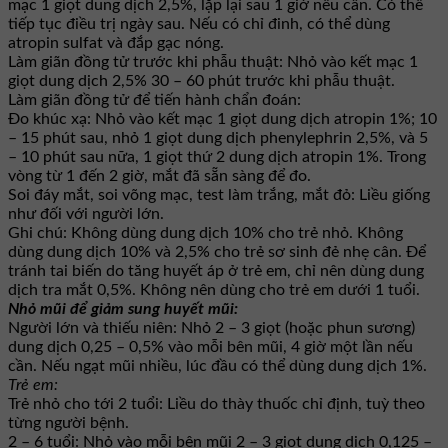
mạc 1 giọt dung dịch 2,5%, lặp lại sau 1 giờ nếu cần. Có thể
tiếp tục điều trị ngày sau. Nếu có chỉ đinh, có thể dùng
atropin sulfat và đắp gạc nóng.
Làm giãn đồng tử trước khi phẫu thuật: Nhỏ vào kết mạc 1
giọt dung dịch 2,5% 30 – 60 phút trước khi phẫu thuật.
Làm giãn đồng tử để tiến hành chẩn đoán:
Đo khúc xạ: Nhỏ vào kết mạc 1 giọt dung dịch atropin 1%; 10
– 15 phút sau, nhỏ 1 giọt dung dịch phenylephrin 2,5%, và 5
– 10 phút sau nữa, 1 giọt thứ 2 dung dịch atropin 1%. Trong
vòng từ 1 đến 2 giờ, mắt đã sẵn sàng để đo.
Soi đáy mắt, soi võng mạc, test làm trắng, mắt đỏ: Liều giống
như đối với người lớn.
Ghi chú: Không dùng dung dịch 10% cho trẻ nhỏ. Không
dùng dung dịch 10% và 2,5% cho trẻ sơ sinh đẻ nhẹ cân. Để
tránh tai biến do tăng huyết áp ở trẻ em, chỉ nên dùng dung
dịch tra mắt 0,5%. Không nên dùng cho trẻ em dưới 1 tuổi.
Nhỏ mũi để giảm sung huyết mũi:
Người lớn và thiếu niên: Nhỏ 2 – 3 giọt (hoặc phun sương)
dung dịch 0,25 – 0,5% vào mỗi bên mũi, 4 giờ một lần nếu
cần. Nếu ngạt mũi nhiều, lúc đầu có thể dùng dung dịch 1%.
Trẻ em:
Trẻ nhỏ cho tới 2 tuổi: Liều do thày thuốc chỉ định, tuỳ theo
từng người bệnh.
2 – 6 tuổi: Nhỏ vào mỗi bên mũi 2 – 3 giọt dung dịch 0,125 –