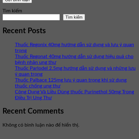
Tìm kiếm
Tìm kiếm
Recent Posts
Thuốc Regonix 40mg hướng dẫn sử dụng và lưu ý quan
trọng
Thuốc Regonat 40mg hướng dẫn sử dụng hiệu quả cho
bệnh nhân ung thư
Thuốc Parlodel 2.5mg hướng dẫn sử dụng và những lưu
ý quan trọng
Thuốc Palbace 125mg lưu ý quan trọng khi sử dụng
thuốc chống ung thư
Công Dụng Và Liều Dùng thuốc Purinethol 50mg Trong
Điều Trị Ung Thư
Recent Comments
Không có bình luận nào để hiển thị.