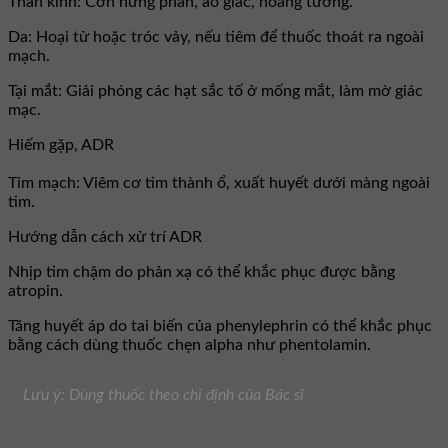
Thần kinh: Cơn hưng phấn, ảo giác, hoang tưởng.
Da: Hoại tử hoặc tróc vảy, nếu tiêm để thuốc thoát ra ngoài
mạch.
Tại mắt: Giải phóng các hạt sắc tố ở mống mắt, làm mờ giác
mạc.
Hiếm gặp, ADR
Tim mạch: Viêm cơ tim thành ổ, xuất huyết dưới màng ngoài
tim.
Hướng dẫn cách xử trí ADR
Nhịp tim chậm do phản xạ có thể khắc phục được bằng
atropin.
Tăng huyết áp do tai biến của phenylephrin có thể khắc phục
bằng cách dùng thuốc chẹn alpha như phentolamin.
Lưu ý: Dùng thuốc theo chỉ định của Bác sĩ