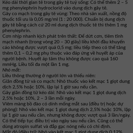
Kéo dài thời gian tê trong gây tê tuỷ sống: Có thể thêm 2 – 5
mg phenylephrin hydroclorid vào dung dịch gây tê.
Gây co mạch trong gây tê vùng: Theo nhà sản xuất, nồng độ
thuốc tối ưu là 0,05 mg/ml (1 : 20 000). Chuẩn bị dung dịch
gây tê bằng cách cứ 20 ml dung dịch thuốc tê thì thêm 1 mg
phenylephrin.
Cơn nhịp nhanh kịch phát trên thất: Để dứt cơn, tiêm tĩnh
mạch nhanh (trong vòng 20 – 30 giây) liều khởi đầu khuyến
cáo không được vượt quá 0,5 mg; liều tiếp theo có thể tăng
thêm 0,1 – 0,2 mg phụ thuộc vào đáp ứng về huyết áp của
người bệnh. Huyết áp tâm thu không được cao quá 160
mmHg. Liều tối đa một lần 1 mg.
Nhỏ mắt:
Liều thông thường ở người lớn và thiếu niên:
Giãn đồng tử và co mạch: Nhỏ thuốc vào kết mạc 1 giọt dung
dịch 2,5% hoặc 10%, lặp lại 1 giờ sau nếu cần.
Gây giãn đồng tử kéo dài: Nhỏ vào kết mạc 1 giọt dung dịch
2,5% hoặc 10%, 2 – 3 lần mỗi ngày.
Viêm màng bồ đào có dính mống mắt sau (điều trị hoặc dự
phòng): Nhỏ vào kết mạc 1 giọt dung dịch 2,5% hoặc 10%, lặp
lại 1 giờ sau nếu cần, nhưng không được vượt quá 3 lần/ngày.
Có thể tiếp tục điều trị vào ngày sau nếu cần. Cũng có thể
dùng atropin sulfat và đắp gạc nóng nếu có chỉ định.
Mắt đỏ (điều trị): Nhỏ vào kết mạc 1 giọt dung dịch 0,12%,