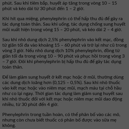
phút. Sau khi tiêm bắp, huyết áp tăng trong vòng 10 – 15
phút và kéo dài từ 30 phút đến 1 – 2 giờ.
Khi hít qua miệng, phenylephrin có thể hấp thu đủ để gây ra
tác dụng toàn thân. Sau khi uống, tác dụng chống sung huyết
mũi xuất hiện trong vòng 15 – 20 phút, và kéo dài 2 – 4 giờ.
Sau khi nhỏ dung dịch 2,5% phenylephrin vào kết mạc, đồng
tử giãn tối đa vào khoảng 15 – 60 phút và trở lại như cũ trong
vòng 3 giờ. Nếu nhỏ dung dịch 10% phenylephrin, đồng tử
giãn tối đa trong vòng 10 – 90 phút và phục hồi trong vòng 3
– 7 giờ. Đôi khi phenylephrin bị hấp thu đủ để gây tác dụng
toàn thân.
Để làm giảm sung huyết ở kết mạc hoặc ở mũi, thường dùng
các dung dịch loãng hơn (0,125 – 0,5%). Sau khi nhỏ thuốc
vào kết mạc hoặc vào niêm mạc mũi, mạch máu tại chỗ hầu
như co lại ngay. Thời gian tác dụng làm giảm sung huyết sau
khi nhỏ thuốc đối với kết mạc hoặc niêm mạc mũi dao động
nhiều, từ 30 phút đến 4 giờ.
Phenylephrin trong tuần hoàn, có thể phân bố vào các mô,
nhưng còn chưa biết thuốc có phân bố được vào sữa mẹ
không.