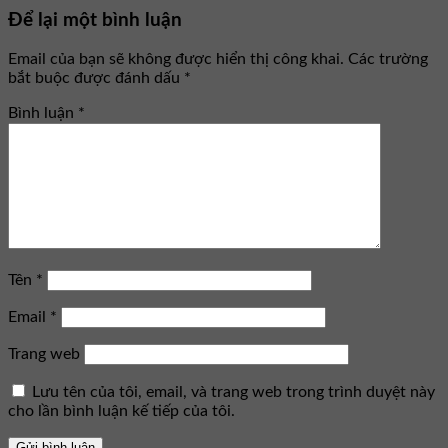
Để lại một bình luận
Email của bạn sẽ không được hiển thị công khai.
Các trường
bắt buộc được đánh dấu
*
Bình luận
*
Tên
*
Email
*
Trang web
Lưu tên của tôi, email, và trang web trong trình duyệt này
cho lần bình luận kế tiếp của tôi.