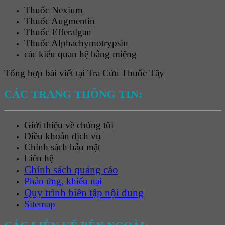
Thuốc
Nexium
Thuốc
Augmentin
Thuốc
Efferalgan
Thuốc
Alphachymotrypsin
các kiểu quan hệ bằng miệng
Tổng hợp bài viết tại Tra Cứu Thuốc Tây
CÁC TRANG THÔNG TIN:
Giới thiệu về chúng tôi
Điều khoản dịch vụ
Chính sách bảo mật
Liên hệ
Chính sách quảng cáo
Phản ứng, khiếu nại
Quy trình biên tập nội dung
Sitemap