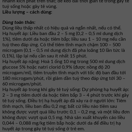
nhanh kích phát trên thất; để kéo dài thời gian tê trong gây tê
tuỷ sống hoặc gây tê vùng.
Liều lượng – cách dùng:
Dùng toàn thân:
Dùng liều thấp nhất có hiệu quả và ngắn nhất, nếu có thể.
Hạ huyết áp: Liều ban đầu 2 – 5 mg (0,2 – 0,5 ml dung dịch
1%), tiêm dưới da hoặc tiêm bắp; liều sau 1 – 10 mg nếu cần
tuỳ theo đáp ứng. Có thể tiêm tĩnh mạch chậm 100 – 500
microgam (0,1 – 0,5 ml dung dịch đã pha loãng 10 lần tức là
0,1%), lặp lại nếu cần sau ít nhất 15 phút.
Hạ huyết áp nặng: Hoà 1 ống 10 mg trong 500 ml dung dịch
glucose 5% hoặc natri clorid 0,9% (được nồng độ 20
microgam/ml), tiêm truyền tĩnh mạch với tốc độ ban đầu tới
180 microgam/phút, rồi giảm dần tuỳ theo đáp ứng tới 30 –
60 microgam/phút.
Hạ huyết áp trong khi gây tê tuỷ sống: Dự phòng hạ huyết áp:
2 – 3 mg tiêm dưới da hoặc tiêm bắp 3 – 4 phút trước khi gây
tê tuỷ sống. Điều trị hạ huyết áp đã xảy ra ở người lớn: Tiêm
tĩnh mạch, liều ban đầu 0,2 mg; bất cứ liều nào tiêm sau
không được vượt quá liều trước 0,1 – 0,2 mg, và một liều đơn
không được vượt quá 0,5 mg. Nhà sản xuất khuyến cáo liều
0,044 – 0,088 mg/kg tiêm bắp hoặc dưới da để điều trị hạ
huyết áp trong gây tê tuỷ sống ở trẻ em.