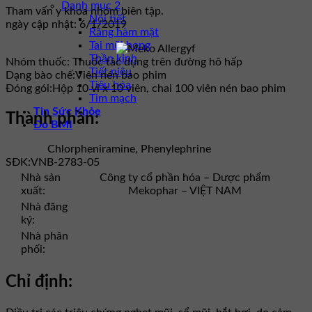
Danh mục 2
Tham vấn y khoa nhóm biên tập.
Nội tiết
ngày cập nhật: 6/1/2019
Răng hàm mặt
Tai mũi họng
Thần kinh
Nhóm thuốc:
Thuốc tác dụng trên đường hô hấp
Tiết niệu
Dạng bào chế:
Viên nén bao phim
Tiêu hóa
Đóng gói:
Hộp 10 vỉ x 10 viên, chai 100 viên nén bao phim
Tim mạch
Tin Sức Khỏe
Thành phần:
Đo BMI
Chlorpheniramine, Phenylephrine
SĐK:
VNB-2783-05
Nhà sản
Công ty cổ phần hóa – Dược phẩm
xuất:
Mekophar – VIỆT NAM
Nhà đăng
ký:
Nhà phân
phối:
Chỉ định: