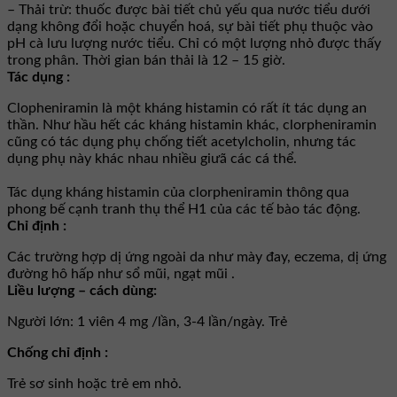
– Thải trừ: thuốc được bài tiết chủ yếu qua nước tiểu dưới
dạng không đổi hoặc chuyển hoá, sự bài tiết phụ thuộc vào
pH cà lưu lượng nước tiểu. Chỉ có một lượng nhỏ được thấy
trong phân. Thời gian bán thải là 12 – 15 giờ.
Tác dụng :
Clopheniramin là một kháng histamin có rất ít tác dụng an
thần. Như hầu hết các kháng histamin khác, clorpheniramin
cũng có tác dụng phụ chống tiết acetylcholin, nhưng tác
dụng phụ này khác nhau nhiều giưã các cá thể.
Tác dụng kháng histamin của clorpheniramin thông qua
phong bế cạnh tranh thụ thể H1 của các tế bào tác động.
Chỉ định :
Các trường hợp dị ứng ngoài da như mày đay, eczema, dị ứng
đường hô hấp như sổ mũi, ngạt mũi .
Liều lượng – cách dùng:
Người lớn: 1 viên 4 mg /lần, 3-4 lần/ngày. Trẻ
Chống chỉ định :
Trẻ sơ sinh hoặc trẻ em nhỏ.