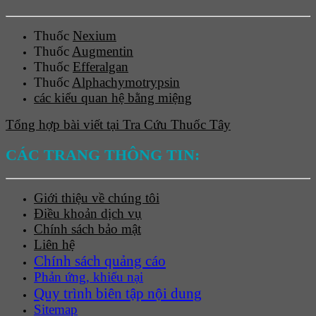
Thuốc
Nexium
Thuốc
Augmentin
Thuốc
Efferalgan
Thuốc
Alphachymotrypsin
các kiểu quan hệ bằng miệng
Tổng hợp bài viết tại Tra Cứu Thuốc Tây
CÁC TRANG THÔNG TIN:
Giới thiệu về chúng tôi
Điều khoản dịch vụ
Chính sách bảo mật
Liên hệ
Chính sách quảng cáo
Phản ứng, khiếu nại
Quy trình biên tập nội dung
Sitemap