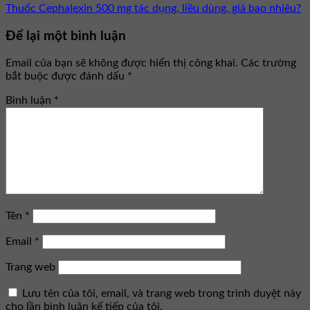
Thuốc Cephalexin 500 mg tác dụng, liều dùng, giá bao nhiêu?
Để lại một bình luận
Email của bạn sẽ không được hiển thị công khai.
Các trường
bắt buộc được đánh dấu
*
Bình luận
*
Tên
*
Email
*
Trang web
Lưu tên của tôi, email, và trang web trong trình duyệt này
cho lần bình luận kế tiếp của tôi.