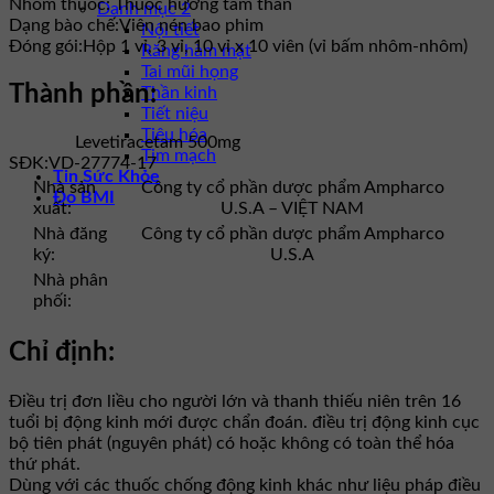
Nhóm thuốc:
Thuốc hướng tâm thần
Danh mục 2
Dạng bào chế:
Viên nén bao phim
Nội tiết
Đóng gói:
Hộp 1 vỉ, 3 vỉ, 10 vỉ x 10 viên (vỉ bấm nhôm-nhôm)
Răng hàm mặt
Tai mũi họng
Thành phần:
Thần kinh
Tiết niệu
Tiêu hóa
Levetiracetam 500mg
Tim mạch
SĐK:
VD-27774-17
Tin Sức Khỏe
Nhà sản
Công ty cổ phần dược phẩm Ampharco
Đo BMI
xuất:
U.S.A – VIỆT NAM
Nhà đăng
Công ty cổ phần dược phẩm Ampharco
ký:
U.S.A
Nhà phân
phối:
Chỉ định:
Điều trị đơn liều cho người lớn và thanh thiếu niên trên 16
tuổi bị động kinh mới được chẩn đoán. điều trị động kinh cục
bộ tiên phát (nguyên phát) có hoặc không có toàn thể hóa
thứ phát.
Dùng với các thuốc chống động kinh khác như liệu pháp điều