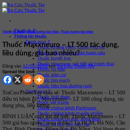
Bỏ
qua
nội
dung
Thuốc A-Z
Thông tin thuốc
,
Thuốc hướng tâm thần
,
Thuốc hướng tâm thần
Thông tin thuốc
Danh mục 1
Thuốc Maxxneuro – LT 500 tác dụng,
Thuốc Kháng Viêm, Giảm Phù Nề
liều dùng, giá bao nhiêu?
Thuốc thần kinh & tuần hoàn não
Thuốc huyết học
Thuốc Hormone, nội tiết và tránh thai
Đăng vào
12/05/2022
bởi
Tra Cứu Thuốc Tây
Thuốc hô hấp
Spread the love
Thuốc giãn cơ
Thuốc tim mạch
Thuốc tiêu hóa đường ruột
Danh mục 2
TraCuuThuocTay chia sẻ: Thuốc Maxxneuro – LT 500
Thuốc thải ghép
điều trị bệnh gì?. Maxxneuro – LT 500 công dụng, tác
thuốc sát trùng
dụng phụ, liều lượng.
Thuốc chống bệnh Parkinson
Thuốc chống bệnh truyền nhiễm
BÌNH LUẬN cuối bài để biết: Thuốc Maxxneuro – LT
Thuốc chống co giật, động kinh
500 giá bao nhiêu? mua ở đâu? Tp HCM, Hà Nội, Cần
Thuốc da liễu (bôi trên da)
Thơ, Bình Dương, Đồng Nai, Đà Nẵng. Vui lòng tham