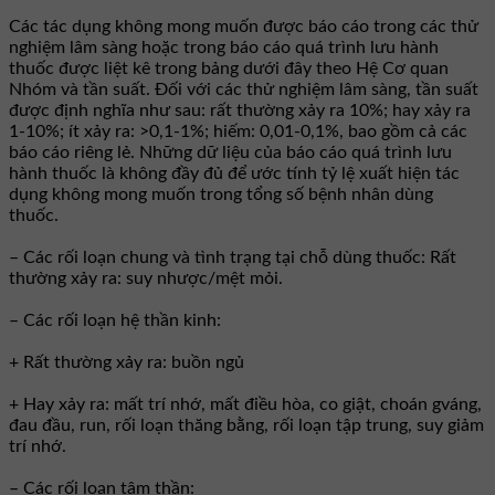
Các tác dụng không mong muốn được báo cáo trong các thử
nghiệm lâm sàng hoặc trong báo cáo quá trình lưu hành
thuốc được liệt kê trong bảng dưới đây theo Hệ Cơ quan
Nhóm và tần suất. Đối với các thử nghiệm lâm sàng, tần suất
được định nghĩa như sau: rất thường xảy ra 10%; hay xảy ra
1-10%; ít xảy ra: >0,1-1%; hiếm: 0,01-0,1%, bao gồm cả các
báo cáo riêng lẻ. Những dữ liệu của báo cáo quá trình lưu
hành thuốc là không đầy đủ để ước tính tỷ lệ xuất hiện tác
dụng không mong muốn trong tổng số bệnh nhân dùng
thuốc.
– Các rối loạn chung và tình trạng tại chỗ dùng thuốc: Rất
thường xảy ra: suy nhược/mệt mỏi.
– Các rối loạn hệ thần kinh:
+ Rất thường xảy ra: buồn ngủ
+ Hay xảy ra: mất trí nhớ, mất điều hòa, co giật, choán gváng,
đau đầu, run, rối loạn thăng bằng, rối loạn tập trung, suy giảm
trí nhớ.
– Các rối loạn tâm thần: