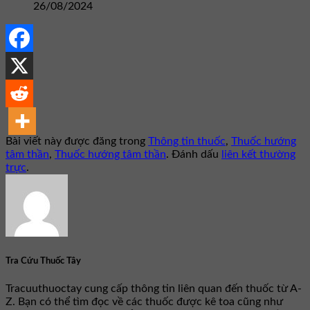
26/08/2024
Bài viết này được đăng trong
Thông tin thuốc
,
Thuốc hướng
tâm thần
,
Thuốc hướng tâm thần
. Đánh dấu
liên kết thường
trực
.
Tra Cứu Thuốc Tây
Tracuuthuoctay cung cấp thông tin liên quan đến thuốc từ A-
Z. Bạn có thể tìm đọc về các thuốc được kê toa cũng như