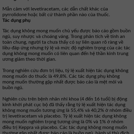
Mẫn cảm với levetiracetam, các dẫn chất khác của
pyrrolidone hoặc bất cứ thành phần nào của thuốc.
Tác dụng phụ
Tác dụng không mong muốn chủ yếu được báo cáo gồm buồn
ngủ, suy nhược và choáng váng. Trong phân tích về tính an
toàn chung, người ta chưa thấy có sự liên quan rõ ràng về
liều-đáp ứng nhưng tỷ lệ và mức độ nghiêm trọng của các tác
dụng không mong muốn có liên quan đến hệ thần kinh trung
ương giảm theo thời gian.
Trong nghiên cứu đơn trị liệu, tỷ lệ xuất hiện tác dụng không
mong muốn do thuốc là 49,8%. Các tác dụng phụ không
mong muốn thường gặp nhất được báo cáo là mệt mỏi và
buồn ngủ.
Nghiên cứu trên bệnh nhân nhi khoa (4 đến 16 tuổi) bị động
kinh khởi phát cục bộ đã thấy rằng tỷ lệ xuất hiện tác dụng
không mong muốn tương ứng là 55,4% và 40,2% ở nhóm điều
trị levetiracetam và placebo. Tỷ lệ xuất hiện tác dụng không
mong muốn nghiêm trọng tương ứng là 0% và 1% ở nhóm
điều trị Keppra và placebo. Các tác dụng không mong muốn
thường gặp nhất được báo cáo là buồn ngủ, hành vi thù địch,