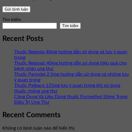
Tìm kiếm
Tìm kiếm
Recent Posts
Thuốc Regonix 40mg hướng dẫn sử dụng và lưu ý quan
trọng
Thuốc Regonat 40mg hướng dẫn sử dụng hiệu quả cho
bệnh nhân ung thư
Thuốc Parlodel 2.5mg hướng dẫn sử dụng và những lưu
ý quan trọng
Thuốc Palbace 125mg lưu ý quan trọng khi sử dụng
thuốc chống ung thư
Công Dụng Và Liều Dùng thuốc Purinethol 50mg Trong
Điều Trị Ung Thư
Recent Comments
Không có bình luận nào để hiển thị.