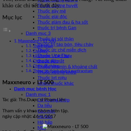
Thuốc chống khối u
khảo các chi tiết dưới đây.
Thuốc đường huyết
Thuốc gây mê
Thuốc giải độc
Mục lục
Thuốc giảm đau & hạ sốt
thuốc trị bệnh Gan
Danh mục 3
Thuốc trị sỏi thận
Maxxneuro – LT 500
thuốc trị táo bón, tiêu chảy
Thành phần:
Thuốc ức chế miễn dịch
Chỉ định:
Thuốc Ung Thư
Liều lượng – Cách dùng
thuốc về mắt
Chống chỉ định:
Thuốc vitamin & khoáng chất
Chú ý đề phòng:
Thông tin thành phần Levetiracetam
Thuốc xương khớp
Thuốc lợi niệu
Maxxneuro – LT 500
Nhóm thuốc khác
Danh mục bệnh Học
Danh mục 1
Tác giả: Ths.Dược sĩ Phạm Liên
Cơ xương khớp
Da liễu
Tham vấn y khoa nhóm biên tập.
Gan mật
ngày cập nhật: 16/1/2017
Hô hấp
Hô hấp
Mắt