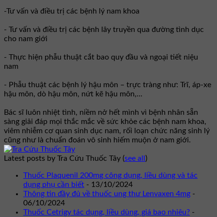
-Tư vấn và điều trị các bệnh lý nam khoa
- Tư vấn và điều trị các bệnh lây truyền qua đường tình dục
cho nam giới
- Thực hiện phẫu thuật cắt bao quy đầu và ngoại tiết niệu
nam
- Phẫu thuật các bệnh lý hậu môn – trực tràng như: Trĩ, áp-xe
hậu môn, dò hậu môn, nứt kẽ hậu môn,...
Bác sĩ luôn nhiệt tình, niềm nở hết mình vì bệnh nhân sẵn
sàng giải đáp mọi thắc mắc về sức khỏe các bệnh nam khoa,
viêm nhiễm cơ quan sinh dục nam, rối loạn chức năng sinh lý
cũng như là chuẩn đoán vô sinh hiếm muộn ở nam giới.
Latest posts by Tra Cứu Thuốc Tây
(
see all
)
Thuốc Plaquenil 200mg công dụng, liều dùng và tác
dụng phụ cần biết
- 13/10/2024
Thông tin đầy đủ về thuốc ung thư Lenvaxen 4mg
-
06/10/2024
Thuốc Cetrigy tác dụng, liều dùng, giá bao nhiêu?
-