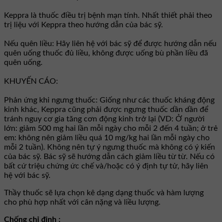
Keppra là thuốc điều trị bệnh mạn tính. Nhất thiết phải theo
trị liệu với Keppra theo hướng dẫn của bác sỹ.
Nếu quên liều: Hãy liên hệ với bác sỹ để được hướng dẫn nếu
quên uống thuốc đủ liều, không được uống bù phần liều đã
quên uống.
KHUYẾN CÁO:
Phản ứng khi ngưng thuốc: Giống như các thuốc kháng động
kinh khác, Keppra cũng phải được ngưng thuốc dần dần để
tránh nguy cơ gia tăng cơn động kinh trở lại (VD: Ở người
lớn: giảm 500 mg hai lần mỗi ngày cho mỗi 2 đến 4 tuần; ở trẻ
em: không nên giảm liều quá 10 mg/kg hai lần mỗi ngày cho
mỗi 2 tuần). Không nên tự ý ngưng thuốc mà không có ý kiến
của bác sỹ. Bác sỹ sẽ hướng dẫn cách giảm liều từ từ. Nếu có
bất cứ triệu chứng ức chế và/hoặc có ý định tự tử, hãy liên
hệ với bác sỹ.
Thầy thuốc sẽ lựa chọn kê dạng dạng thuốc và hàm lượng
cho phù hợp nhất với cân nặng và liều lượng.
Chống chỉ định :