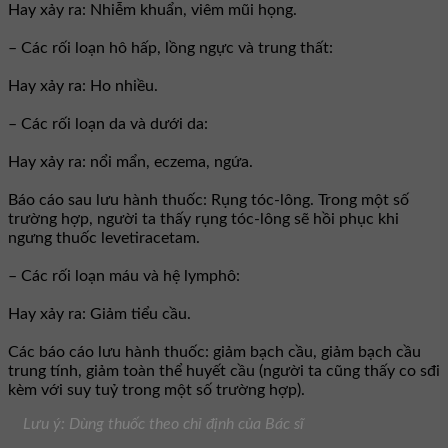
Hay xảy ra: Nhiễm khuẩn, viêm mũi họng.
– Các rối loạn hô hấp, lồng ngực và trung thất:
Hay xảy ra: Ho nhiều.
– Các rối loạn da và dưới da:
Hay xảy ra: nổi mẩn, eczema, ngứa.
Báo cáo sau lưu hành thuốc: Rụng tóc-lông. Trong một số
trường hợp, người ta thấy rụng tóc-lông sẽ hồi phục khi
ngưng thuốc levetiracetam.
– Các rối loạn máu và hệ lymphô:
Hay xảy ra: Giảm tiểu cầu.
Các báo cáo lưu hành thuốc: giảm bạch cầu, giảm bạch cầu
trung tính, giảm toàn thể huyết cầu (người ta cũng thấy co sđi
kèm với suy tuỷ trong một số trường hợp).
Lưu ý: Dùng thuốc theo chỉ định của Bác sĩ