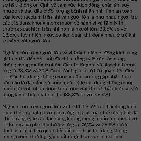
sợ hãi, không ổn định về cảm xúc, kích động, chán ăn, suy
nhược và đau đầu ở đối tượng bệnh nhân nhi. Tính an toàn
của levetiracetam trên nhi và người lớn là như nhau ngoại trừ
các tác dụng không mong muốn về hành vi và tâm lý thì
thường xuất hiện trên nhi hơn là người lớn (38,6% so với
18,6%). Tuy nhiên, nguy cơ liên quan thì giống nhau ở trẻ khi
so sánh với người lớn.
Nghiên cứu trên người lớn và vị thành niên bị động kinh rung
giật cơ (12 đến 65 tuổi) đã chỉ ra rằng tỷ lệ các tác dụng
không mong muốn ở nhóm điều trị Keppra và placebo tương
ứng là 33,3% và 30% được đánh giá là có liên quan đến điều
trị. Các tác dụng không mong muốn thường gặp nhất được
báo cáo là đau đầu và buồn ngủ. Tỷ lệ tác dụng không mong
muốn ở bệnh nhân động kinh rung giật thì cơ thấp hơn so với
động kinh khởi phát cục bộ (33,3% so với 46,4%).
Nghiên cứu trên người lớn và trẻ (4 đến 65 tuổi) bị động kinh
toàn thể tự phát có cơn co cứng co giật toàn thể tiên phát đã
chỉ ra rằng tỷ lệ các tác dụng không mong muốn ở nhóm điều
trị Keppra và placebo tương ứng là 39,2% và 29,8% được
đánh giá là có liên quan đến điều trị. Các tác dụng không
mong muốn thường gặp nhất được báo cáo là mệt mỏi.