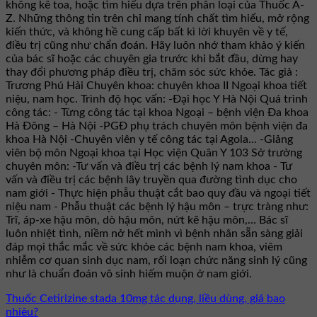
không kê toa, hoặc tìm hiểu dựa trên phân loại của Thuốc A-
Z. Những thông tin trên chỉ mang tính chất tìm hiểu, mở rộng
kiến thức, và không hề cung cấp bất kì lời khuyên về y tế,
điều trị cũng như chẩn đoán. Hãy luôn nhớ tham khảo ý kiến
của bác sĩ hoặc các chuyên gia trước khi bắt đầu, dừng hay
thay đổi phương pháp điều trị, chăm sóc sức khỏe. Tác giả :
Trương Phú Hải Chuyên khoa: chuyên khoa II Ngoại khoa tiết
niệu, nam học. Trình độ học vấn: -Đại học Y Hà Nội Quá trình
công tác: - Từng công tác tại khoa Ngoại – bệnh viện Đa khoa
Hà Đông – Hà Nội -PGĐ phụ trách chuyên môn bệnh viện đa
khoa Hà Nội -Chuyên viên y tế công tác tại Agola... -Giảng
viên bộ môn Ngoại khoa tại Học viện Quân Y 103 Sở trưởng
chuyên môn: -Tư vấn và điều trị các bệnh lý nam khoa - Tư
vấn và điều trị các bệnh lây truyền qua đường tình dục cho
nam giới - Thực hiện phẫu thuật cắt bao quy đầu và ngoại tiết
niệu nam - Phẫu thuật các bệnh lý hậu môn – trực tràng như:
Trĩ, áp-xe hậu môn, dò hậu môn, nứt kẽ hậu môn,... Bác sĩ
luôn nhiệt tình, niềm nở hết mình vì bệnh nhân sẵn sàng giải
đáp mọi thắc mắc về sức khỏe các bệnh nam khoa, viêm
nhiễm cơ quan sinh dục nam, rối loạn chức năng sinh lý cũng
như là chuẩn đoán vô sinh hiếm muộn ở nam giới.
Thuốc Cetirizine stada 10mg tác dụng, liều dùng, giá bao
nhiêu?