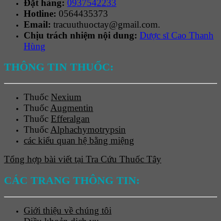
Đặt hàng:
0937542233
Hotline:
0564435373
Email:
tracuuthuoctay@gmail.com.
Chịu trách nhiệm nội dung:
Dược sĩ Cao Thanh
Hùng
THÔNG TIN THUỐC:
Thuốc
Nexium
Thuốc
Augmentin
Thuốc
Efferalgan
Thuốc
Alphachymotrypsin
các kiểu quan hệ bằng miệng
Tổng hợp bài viết tại Tra Cứu Thuốc Tây
CÁC TRANG THÔNG TIN:
Giới thiệu về chúng tôi