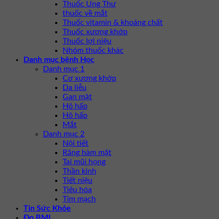
Thuốc Ung Thư
thuốc về mắt
Thuốc vitamin & khoáng chất
Thuốc xương khớp
Thuốc lợi niệu
Nhóm thuốc khác
Danh mục bệnh Học
Danh mục 1
Cơ xương khớp
Da liễu
Gan mật
Hô hấp
Hô hấp
Mắt
Danh mục 2
Nội tiết
Răng hàm mặt
Tai mũi họng
Thần kinh
Tiết niệu
Tiêu hóa
Tim mạch
Tin Sức Khỏe
Đo BMI