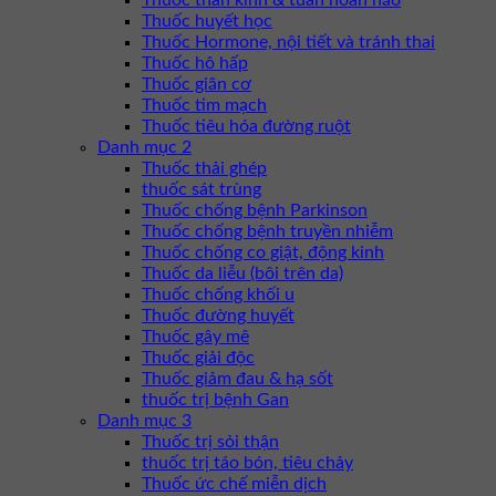
Thuốc thần kinh & tuần hoàn não
Thuốc huyết học
Thuốc Hormone, nội tiết và tránh thai
Thuốc hô hấp
Thuốc giãn cơ
Thuốc tim mạch
Thuốc tiêu hóa đường ruột
Danh mục 2
Thuốc thải ghép
thuốc sát trùng
Thuốc chống bệnh Parkinson
Thuốc chống bệnh truyền nhiễm
Thuốc chống co giật, động kinh
Thuốc da liễu (bôi trên da)
Thuốc chống khối u
Thuốc đường huyết
Thuốc gây mê
Thuốc giải độc
Thuốc giảm đau & hạ sốt
thuốc trị bệnh Gan
Danh mục 3
Thuốc trị sỏi thận
thuốc trị táo bón, tiêu chảy
Thuốc ức chế miễn dịch