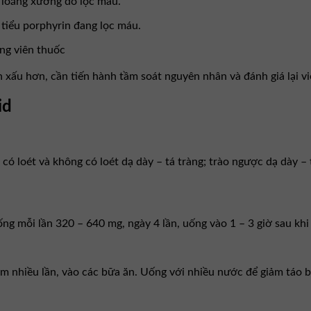
g loãng xương do lọc máu.
tiểu porphyrin đang lọc máu.
ng viên thuốc
 xấu hơn, cần tiến hành tầm soát nguyên nhân và đánh giá lại việ
id
ời có loét và không có loét dạ dày – tá tràng; trào ngược dạ dày
ng mỗi lần 320 – 640 mg, ngày 4 lần, uống vào 1 – 3 giờ sau khi 
àm nhiều lần, vào các bữa ăn. Uống với nhiều nước để giảm táo 