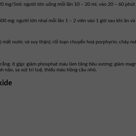
g/5ml: người lớn uống mỗi lần 10 – 20 ml, vào 20 – 60 phút sau
g: người lớn nhai mỗi lần 1 – 2 viên vào 1 giờ sau khi ăn và tr
bị mất nước và suy thận); rối loạn chuyển hoá porphyrin; chảy 
rắng. ít gặp: giảm phosphat máu làm tăng tiêu xương; giảm magn
h não, sa sút trí tuệ, thiếu máu hồng cầu nhỏ.
xide