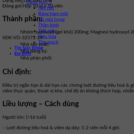
Dạng bào chế:
Viên nhai
Danh mục 2
Đóng gói:
Hộp 10 vỉ x 10 viên
Nội tiết
Răng hàm mặt
Thành phần:
Tai mũi họng
Thần kinh
Tiết niệu
Nhôm hydroxyd (gel khô) 200mg; Magnesi hydroxyd 
Tiêu hóa
SĐK:
VD-32571-19
Tim mạch
Nhà sản xuất:
Tin Sức Khỏe
Nhà đăng ký:
Đo BMI
Nhà phân phối:
Chỉ định:
Ðiều trị ngắn hạn & dài hạn các chứng loét đường tiêu hoá & giả
viêm thực quản, thoát vị khe, chế độ ăn không thích hợp, nhiễ
Liều lượng – Cách dùng
Người lớn: (>16 tuổi)
– Loét đường tiêu hoá & viêm dạ dày: 1-2 viên mỗi 4 giờ.