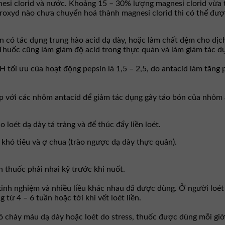
si clorid và nước. Khoảng 15 – 30% lượng magnesi clorid vừa t
oxyd nào chưa chuyển hoá thành magnesi clorid thì có thể đượ
on có tác dụng trung hào acid dạ dày, hoặc làm chất đệm cho dịc
. Thuốc cũng làm giảm độ acid trong thực quản và làm giảm tác 
H tối ưu của hoạt động pepsin là 1,5 – 2,5, do antacid làm tăng 
 với các nhôm antacid để giảm tác dụng gây táo bón của nhôm 
loét dạ dày tá tràng và để thúc đẩy liền loét.
khó tiêu và ợ chua (trào ngược dạ dày thực quản).
thuốc phải nhai kỹ trước khi nuốt.
 kinh nghiệm và nhiều liều khác nhau đã được dùng. Ở người loé
từ 4 – 6 tuần hoặc tới khi vết loét liền.
 chảy máu dạ dày hoặc loét do stress, thuốc được dùng mỗi giờ 