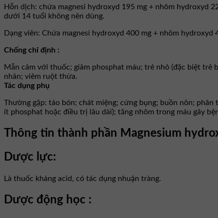
Hỗn dịch: chứa magnesi hydroxyd 195 mg + nhôm hydroxyd 220 m
dưới 14 tuổi không nên dùng.
Dạng viên: Chứa magnesi hydroxyd 400 mg + nhôm hydroxyd 400 m
Chống chỉ định :
Mẫn cảm với thuốc; giảm phosphat máu; trẻ nhỏ (đặc biệt trẻ 
nhân; viêm ruột thừa.
Tác dụng phụ
Thường gặp: táo bón; chát miệng; cứng bụng; buồn nôn; phân t
ít phosphat hoặc điều trị lâu dài); tăng nhôm trong máu gây bện
Thông tin thành phần Magnesium hydro
Dược lực:
Là thuốc kháng acid, có tác dụng nhuận tràng.
Dược động học :