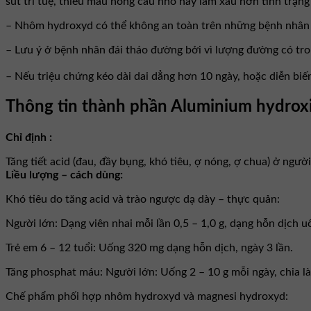
sút trí tuệ, thiếu máu hồng cầu nhỏ hay làm xấu hơn tình trạn
– Nhôm hydroxyd có thể không an toàn trên những bệnh nhân 
– Lưu ý ở bệnh nhân đái tháo đường bởi vì lượng đường có tro
– Nếu triệu chứng kéo dài dai dẳng hơn 10 ngày, hoặc diễn biến
Thông tin thành phần Aluminium hydrox
Chỉ định :
Tăng tiết acid (đau, đầy bụng, khó tiêu, ợ nóng, ợ chua) ở ngư
Liều lượng – cách dùng:
Khó tiêu do tăng acid và trào ngược dạ dày – thực quản:
Người lớn: Dạng viên nhai mỗi lần 0,5 – 1,0 g, dạng hỗn dịch uố
Trẻ em 6 – 12 tuổi: Uống 320 mg dạng hỗn dịch, ngày 3 lần.
Tăng phosphat máu: Người lớn: Uống 2 – 10 g mỗi ngày, chia l
Chế phẩm phối hợp nhôm hydroxyd và magnesi hydroxyd: