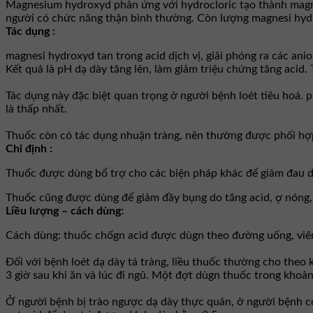
Magnesium hydroxyd phản ứng với hydrocloric tạo thành magne
người có chức năng thận bình thường. Còn lượng magnesi hydr
Tác dụng :
magnesi hydroxyd tan trong acid dịch vị, giải phóng ra các ani
Kết quả là pH dạ dày tăng lên, làm giảm triệu chứng tăng acid
Tác dụng này đặc biệt quan trọng ở người bệnh loét tiêu hoá. p
là thấp nhất.
Thuốc còn có tác dụng nhuận tràng, nên thường được phối hợp
Chỉ định :
Thuốc được dùng bổ trợ cho các biện pháp khác để giảm đau do 
Thuốc cũng được dùng để giảm đầy bụng do tăng acid, ợ nóng, 
Liều lượng – cách dùng:
Cách dùng: thuốc chốgn acid được dùgn theo đường uống, viên 
Đối với bệnh loét dạ dày tá tràng, liều thuốc thường cho theo
3 giờ sau khi ăn và lúc đi ngủ. Một đợt dùgn thuốc trong khoảng 
Ở người bệnh bị trào ngược dạ dày thực quản, ở người bệnh có