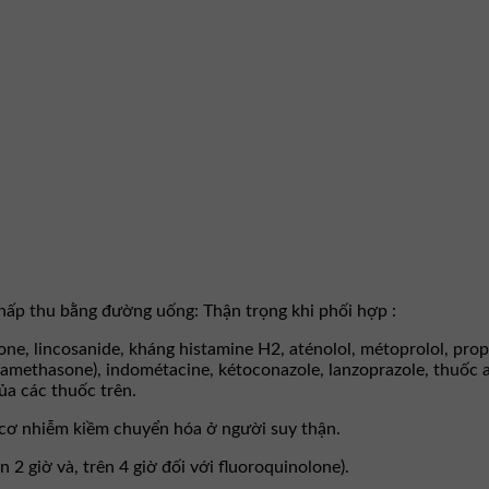
hấp thu bằng đường uống: Thận trọng khi phối hợp :
one, lincosanide, kháng histamine H2, aténolol, métoprolol, prop
examethasone), indométacine, kétoconazole, lanzoprazole, thuốc 
ủa các thuốc trên.
y cơ nhiễm kiềm chuyển hóa ở người suy thận.
2 giờ và, trên 4 giờ đối với fluoroquinolone).