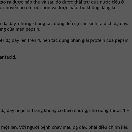
ạo ra được hấp thu và sau đó được thải trừ qua nước tiểu ở
c chuyển hoá ở ruột non và được hấp thu không đáng kể.
h dạ dày, nhưng không tác động đến sự sản sinh ra dịch dạ dày.
dụng của men pepsin.
pH dạ dày lên trên 4, nên tác dụng phân giải protein của pepsin
antacid.
t dạ dày hoặc tá tràng không có biến chứng, cho uống thuốc 1 –
một lần. Với người bệnh chảy máu dạ dày, phải điều chỉnh liều