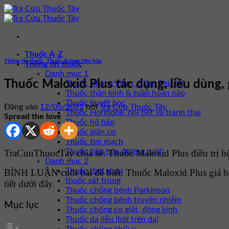
Bỏ
qua
nội
dung
Thuốc A-Z
Thông tin thuốc
,
Thuốc đường tiêu hóa
Thông tin thuốc
Danh mục 1
Thuốc Maloxid Plus tác dụng, liều dùng, 
Thuốc Kháng Viêm, Giảm Phù Nề
Thuốc thần kinh & tuần hoàn não
Thuốc huyết học
Đăng vào
12/05/2022
bởi
Tra Cứu Thuốc Tây
Thuốc Hormone, nội tiết và tránh thai
Spread the love
Thuốc hô hấp
Thuốc giãn cơ
Thuốc tim mạch
Thuốc tiêu hóa đường ruột
TraCuuThuocTay chia sẻ: Thuốc Maloxid Plus điều trị bệ
Danh mục 2
Thuốc thải ghép
BÌNH LUẬN cuối bài để biết: Thuốc Maloxid Plus giá 
thuốc sát trùng
tiết dưới đây.
Thuốc chống bệnh Parkinson
Thuốc chống bệnh truyền nhiễm
Mục lục
Thuốc chống co giật, động kinh
Thuốc da liễu (bôi trên da)