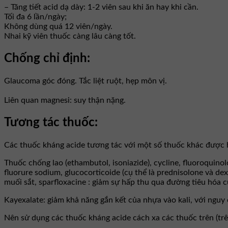
– Tăng tiết acid dạ dày: 1-2 viên sau khi ăn hay khi cần.
Tối đa 6 lần/ngày;
Không dùng quá 12 viên/ngày.
Nhai kỹ viên thuốc càng lâu càng tốt.
Chống chỉ định:
Glaucoma góc đóng. Tắc liệt ruột, hẹp môn vị.
Liên quan magnesi: suy thận nặng.
Tương tác thuốc:
Các thuốc kháng acide tương tác với một số thuốc khác được 
Thuốc chống lao (ethambutol, isoniazide), cycline, fluoroquinol
fluorure sodium, glucocorticoide (cụ thể là prednisolone và d
muối sắt, sparfloxacine : giảm sự hấp thu qua đường tiêu hóa c
Kayexalate: giảm khả năng gắn kết của nhựa vào kali, với ngu
Nên sử dụng các thuốc kháng acide cách xa các thuốc trên (trên 