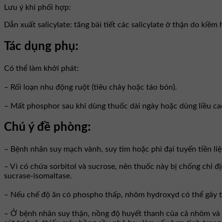
Lưu ý khi phối hợp:
Dẫn xuất salicylate: tăng bài tiết các salicylate ở thận do kiềm
Tác dụng phụ:
Có thể làm khởi phát:
– Rối loạn nhu động ruột (tiêu chảy hoặc táo bón).
– Mất phosphor sau khi dùng thuốc dài ngày hoặc dùng liều ca
Chú ý đề phòng:
– Bệnh nhân suy mạch vành, suy tim hoặc phì đại tuyến tiền liệ
– Vì có chứa sorbitol và sucrose, nên thuốc này bị chống chỉ
sucrase-isomaltase.
– Nếu chế độ ăn có phospho thấp, nhôm hydroxyd có thể gây 
– Ở bệnh nhân suy thận, nồng độ huyết thanh của cả nhôm và 