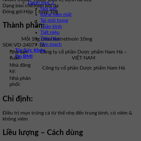
Danh mục 2
Dạng bào chế:
Kem bôi da
Nội tiết
Đóng gói:
Hộp 1 tuýp 10g
Răng hàm mặt
Tai mũi họng
Thành phần:
Thần kinh
Tiết niệu
Tiêu hóa
Mỗi 10g chứa Isotretinoin 10mg
Tim mạch
SĐK:
VD-24077-16
Tin Sức Khỏe
Nhà sản
Công ty cổ phần Dược phẩm Nam Hà –
Đo BMI
xuất:
VIỆT NAM
Nhà đăng
Công ty cổ phần Dược phẩm Nam Hà
ký:
Nhà phân
phối:
Chỉ định:
Điều trị mụn trứng cá từ thể nhẹ đến trung bình, có viêm &
không viêm
Liều lượng – Cách dùng