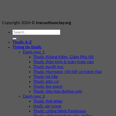
Copyright 2026 ©
tracuuthuoctay.org
Thuốc A-Z
Thông tin thuốc
Danh mục 1
Thuốc Kháng Viêm, Giảm Phù Nề
Thuốc thần kinh & tuần hoàn não
Thuốc huyết học
Thuốc Hormone, nội tiết và tránh thai
Thuốc hô hấp
Thuốc giãn cơ
Thuốc tim mạch
Thuốc tiêu hóa đường ruột
Danh mục 2
Thuốc thải ghép
thuốc sát trùng
Thuốc chống bệnh Parkinson