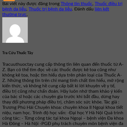
Bài viết này được đăng trong
Thông tin thuốc
,
Thuốc điều trị
bệnh da liễu
,
Thuốc trị bệnh da liễu
. Đánh dấu
liên kết
thường trực
.
Tra Cứu Thuốc Tây
Tracuuthuoctay cung cấp thông tin liên quan đến thuốc từ A-
Z. Bạn có thể tìm đọc về các thuốc được kê toa cũng như
không kê toa, hoặc tìm hiểu dựa trên phân loại của Thuốc A-
Z. Những thông tin trên chỉ mang tính chất tìm hiểu, mở rộng
kiến thức, và không hề cung cấp bất kì lời khuyên về y tế,
điều trị cũng như chẩn đoán. Hãy luôn nhớ tham khảo ý kiến
của bác sĩ hoặc các chuyên gia trước khi bắt đầu, dừng hay
thay đổi phương pháp điều trị, chăm sóc sức khỏe. Tác giả :
Trương Phú Hải Chuyên khoa: chuyên khoa II Ngoại khoa tiết
niệu, nam học. Trình độ học vấn: -Đại học Y Hà Nội Quá trình
công tác: - Từng công tác tại khoa Ngoại – bệnh viện Đa khoa
Hà Đông – Hà Nội -PGĐ phụ trách chuyên môn bệnh viện đa