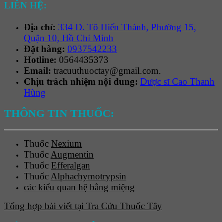
LIÊN HỆ:
Địa chỉ:
334 Đ. Tô Hiến Thành, Phường 15,
Quận 10, Hồ Chí Minh
Đặt hàng:
0937542233
Hotline:
0564435373
Email:
tracuuthuoctay@gmail.com.
Chịu trách nhiệm nội dung:
Dược sĩ Cao Thanh
Hùng
THÔNG TIN THUỐC:
Thuốc
Nexium
Thuốc
Augmentin
Thuốc
Efferalgan
Thuốc
Alphachymotrypsin
các kiểu quan hệ bằng miệng
Tổng hợp bài viết tại Tra Cứu Thuốc Tây