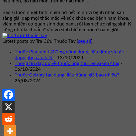
hậu môn, dò hậu môn, nứt kẽ hậu môn,...
Bác sĩ luôn nhiệt tình, niềm nở hết mình vì bệnh nhân sẵn
sàng giải đáp mọi thắc mắc về sức khỏe các bệnh nam khoa,
viêm nhiễm cơ quan sinh dục nam, rối loạn chức năng sinh lý
cũng như là chuẩn đoán vô sinh hiếm muộn ở nam giới.
Latest posts by Tra Cứu Thuốc Tây
(
see all
)
Thuốc Plaquenil 200mg công dụng, liều dùng và tác
dụng phụ cần biết
- 13/10/2024
Thông tin đầy đủ về thuốc ung thư Lenvaxen 4mg
-
06/10/2024
Thuốc Cetrigy tác dụng, liều dùng, giá bao nhiêu?
-
26/08/2024