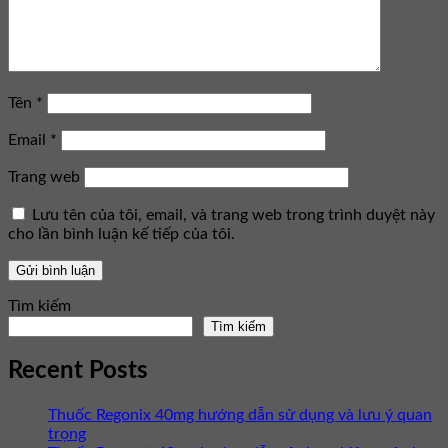
Tên
*
Email
*
Trang web
Lưu tên của tôi, email, và trang web trong trình duyệt này
cho lần bình luận kế tiếp của tôi.
Tìm kiếm
Tìm kiếm
Recent Posts
Thuốc Regonix 40mg hướng dẫn sử dụng và lưu ý quan
trọng