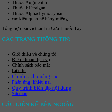
Thuốc
Augmentin
Thuốc
Efferalgan
Thuốc
Alphachymotrypsin
các kiểu quan hệ bằng miệng
Tổng hợp bài viết tại Tra Cứu Thuốc Tây
CÁC TRANG THÔNG TIN:
Giới thiệu về chúng tôi
Điều khoản dịch vụ
Chính sách bảo mật
Liên hệ
Chính sách quảng cáo
Phản ứng, khiếu nại
Quy trình biên tập nội dung
Sitemap
CÁC LIÊN KẾ BÊN NGOÀI: