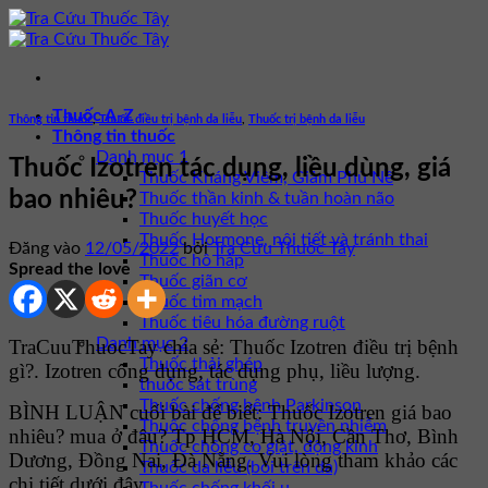
Bỏ
qua
nội
dung
Thuốc A-Z
Thông tin thuốc
,
Thuốc điều trị bệnh da liễu
,
Thuốc trị bệnh da liễu
Thông tin thuốc
Danh mục 1
Thuốc Izotren tác dụng, liều dùng, giá
Thuốc Kháng Viêm, Giảm Phù Nề
bao nhiêu?
Thuốc thần kinh & tuần hoàn não
Thuốc huyết học
Thuốc Hormone, nội tiết và tránh thai
Đăng vào
12/05/2022
bởi
Tra Cứu Thuốc Tây
Thuốc hô hấp
Spread the love
Thuốc giãn cơ
Thuốc tim mạch
Thuốc tiêu hóa đường ruột
Danh mục 2
TraCuuThuocTay chia sẻ: Thuốc Izotren điều trị bệnh
Thuốc thải ghép
gì?. Izotren công dụng, tác dụng phụ, liều lượng.
thuốc sát trùng
Thuốc chống bệnh Parkinson
BÌNH LUẬN cuối bài để biết: Thuốc Izotren giá bao
Thuốc chống bệnh truyền nhiễm
nhiêu? mua ở đâu? Tp HCM, Hà Nội, Cần Thơ, Bình
Thuốc chống co giật, động kinh
Dương, Đồng Nai, Đà Nẵng. Vui lòng tham khảo các
Thuốc da liễu (bôi trên da)
chi tiết dưới đây.