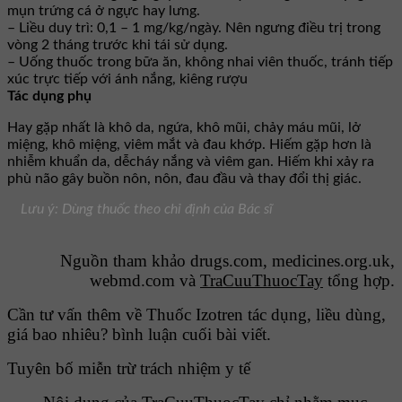
mụn trứng cá ở ngực hay lưng.
– Liều duy trì: 0,1 – 1 mg/kg/ngày. Nên ngưng điều trị trong
vòng 2 tháng trước khi tái sử dụng.
– Uống thuốc trong bữa ăn, không nhai viên thuốc, tránh tiếp
xúc trực tiếp với ánh nắng, kiêng rượu
Tác dụng phụ
Hay gặp nhất là khô da, ngứa, khô mũi, chảy máu mũi, lở
miệng, khô miệng, viêm mắt và đau khớp. Hiếm gặp hơn là
nhiễm khuẩn da, dễcháy nắng và viêm gan. Hiếm khi xảy ra
phù não gây buồn nôn, nôn, đau đầu và thay đổi thị giác.
Lưu ý: Dùng thuốc theo chỉ định của Bác sĩ
Nguồn tham khảo drugs.com, medicines.org.uk,
webmd.com và
TraCuuThuocTay
tổng hợp.
Cần tư vấn thêm về Thuốc Izotren tác dụng, liều dùng,
giá bao nhiêu? bình luận cuối bài viết.
Tuyên bố miễn trừ trách nhiệm y tế