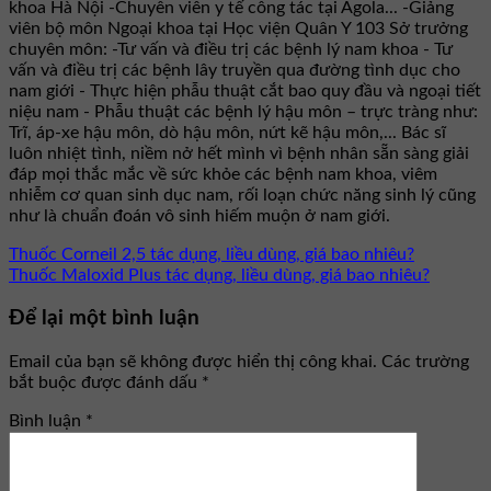
khoa Hà Nội -Chuyên viên y tế công tác tại Agola... -Giảng
viên bộ môn Ngoại khoa tại Học viện Quân Y 103 Sở trưởng
chuyên môn: -Tư vấn và điều trị các bệnh lý nam khoa - Tư
vấn và điều trị các bệnh lây truyền qua đường tình dục cho
nam giới - Thực hiện phẫu thuật cắt bao quy đầu và ngoại tiết
niệu nam - Phẫu thuật các bệnh lý hậu môn – trực tràng như:
Trĩ, áp-xe hậu môn, dò hậu môn, nứt kẽ hậu môn,... Bác sĩ
luôn nhiệt tình, niềm nở hết mình vì bệnh nhân sẵn sàng giải
đáp mọi thắc mắc về sức khỏe các bệnh nam khoa, viêm
nhiễm cơ quan sinh dục nam, rối loạn chức năng sinh lý cũng
như là chuẩn đoán vô sinh hiếm muộn ở nam giới.
Thuốc Corneil 2,5 tác dụng, liều dùng, giá bao nhiêu?
Thuốc Maloxid Plus tác dụng, liều dùng, giá bao nhiêu?
Để lại một bình luận
Email của bạn sẽ không được hiển thị công khai.
Các trường
bắt buộc được đánh dấu
*
Bình luận
*