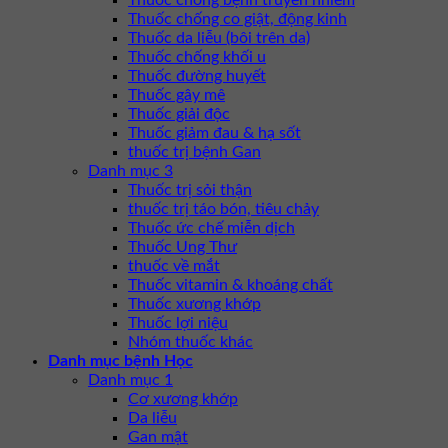
Thuốc chống bệnh truyền nhiễm
Thuốc chống co giật, động kinh
Thuốc da liễu (bôi trên da)
Thuốc chống khối u
Thuốc đường huyết
Thuốc gây mê
Thuốc giải độc
Thuốc giảm đau & hạ sốt
thuốc trị bệnh Gan
Danh mục 3
Thuốc trị sỏi thận
thuốc trị táo bón, tiêu chảy
Thuốc ức chế miễn dịch
Thuốc Ung Thư
thuốc về mắt
Thuốc vitamin & khoáng chất
Thuốc xương khớp
Thuốc lợi niệu
Nhóm thuốc khác
Danh mục bệnh Học
Danh mục 1
Cơ xương khớp
Da liễu
Gan mật