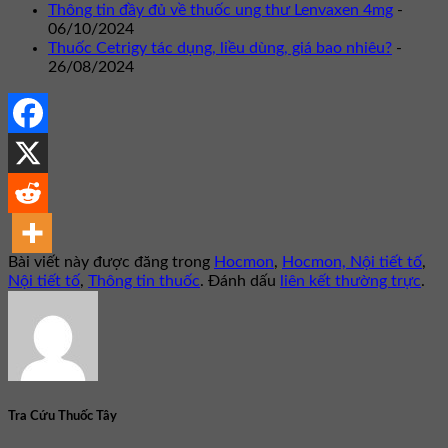
Thông tin đầy đủ về thuốc ung thư Lenvaxen 4mg
-
06/10/2024
Thuốc Cetrigy tác dụng, liều dùng, giá bao nhiêu?
-
26/08/2024
Bài viết này được đăng trong
Hocmon
,
Hocmon, Nội tiết tố
,
Nội tiết tố
,
Thông tin thuốc
. Đánh dấu
liên kết thường trực
.
Tra Cứu Thuốc Tây