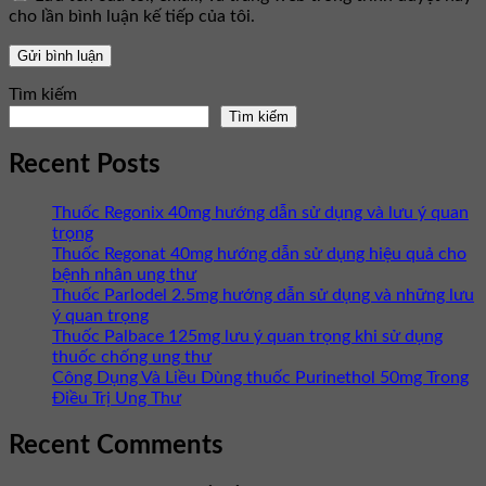
cho lần bình luận kế tiếp của tôi.
Tìm kiếm
Tìm kiếm
Recent Posts
Thuốc Regonix 40mg hướng dẫn sử dụng và lưu ý quan
trọng
Thuốc Regonat 40mg hướng dẫn sử dụng hiệu quả cho
bệnh nhân ung thư
Thuốc Parlodel 2.5mg hướng dẫn sử dụng và những lưu
ý quan trọng
Thuốc Palbace 125mg lưu ý quan trọng khi sử dụng
thuốc chống ung thư
Công Dụng Và Liều Dùng thuốc Purinethol 50mg Trong
Điều Trị Ung Thư
Recent Comments