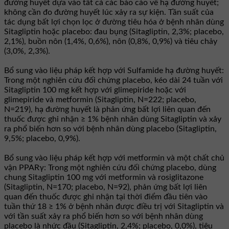
đường huyết dựa vào tất cả các báo cáo về hạ đường huyết;
không cần đo đường huyết lúc xảy ra sự kiện. Tần suất của
tác dụng bất lợi chọn lọc ở đường tiêu hóa ở bệnh nhân dùng
Sitagliptin hoặc placebo: đau bụng (Sitagliptin, 2,3%; placebo,
2,1%), buồn nôn (1,4%, 0,6%), nôn (0,8%, 0,9%) và tiêu chảy
(3,0%, 2,3%).
Bổ sung vào liệu pháp kết hợp với Sulfamide hạ đường huyết:
Trong một nghiên cứu đối chứng placebo, kéo dài 24 tuần với
Sitagliptin 100 mg kết hợp với glimepiride hoặc với
glimepiride và metformin (Sitagliptin, N=222; placebo,
N=219), hạ đường huyết là phản ứng bất lợi liên quan đến
thuốc được ghi nhận ≥ 1% bệnh nhân dùng Sitagliptin và xảy
ra phổ biến hơn so với bệnh nhân dùng placebo (Sitagliptin,
9,5%; placebo, 0,9%).
Bổ sung vào liệu pháp kết hợp với metformin và một chất chủ
vận PPARγ: Trong một nghiên cứu đối chứng placebo, dùng
chung Sitagliptin 100 mg với metformin và rosiglitazone
(Sitagliptin, N=170; placebo, N=92), phản ứng bất lợi liên
quan đến thuốc được ghi nhận tại thời điểm đầu tiên vào
tuần thứ 18 ≥ 1% ở bệnh nhân được điều trị với Sitagliptin và
với tần suất xảy ra phổ biến hơn so với bệnh nhân dùng
placebo là nhức đầu (Sitagliptin, 2,4%; placebo, 0,0%), tiêu