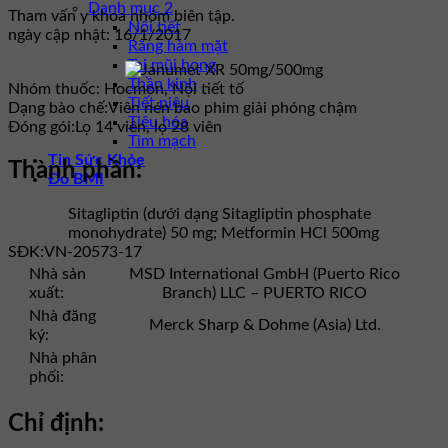
Danh mục 2
Tham vấn y khoa nhóm biên tập.
Nội tiết
ngày cập nhật: 16/1/2017
Răng hàm mặt
Tai mũi họng
Thần kinh
Nhóm thuốc:
Hocmon, Nội tiết tố
Tiết niệu
Dạng bào chế:
Viên nén bao phim giải phóng chậm
Tiêu hóa
Đóng gói:
Lọ 14 viên, lọ 28 viên
Tim mạch
Tin Sức Khỏe
Thành phần:
Đo BMI
Sitagliptin (dưới dạng Sitagliptin phosphate
monohydrate) 50 mg; Metformin HCl 500mg
SĐK:
VN-20573-17
Nhà sản
MSD International GmbH (Puerto Rico
xuất:
Branch) LLC – PUERTO RICO
Nhà đăng
Merck Sharp & Dohme (Asia) Ltd.
ký:
Nhà phân
phối:
Chỉ định: