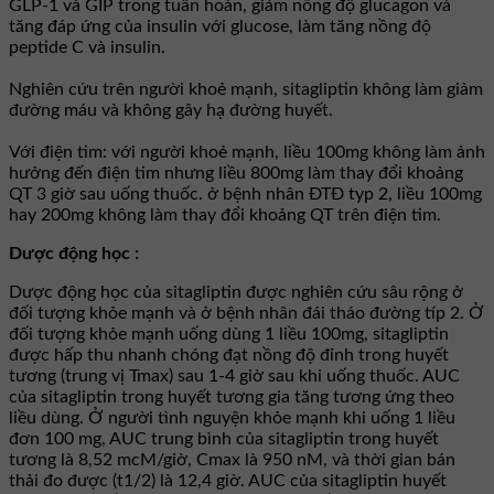
GLP-1 và GIP trong tuần hoàn, giảm nồng độ glucagon và
tăng đáp ứng của insulin với glucose, làm tăng nồng độ
peptide C và insulin.
Nghiên cứu trên người khoẻ mạnh, sitagliptin không làm giảm
đường máu và không gây hạ đường huyết.
Với điện tim: với người khoẻ mạnh, liều 100mg không làm ảnh
hưởng đến điện tim nhưng liều 800mg làm thay đổi khoảng
QT 3 giờ sau uống thuốc. ở bệnh nhân ĐTĐ typ 2, liều 100mg
hay 200mg không làm thay đổi khoảng QT trên điện tim.
Dược động học :
Dược động học của sitagliptin được nghiên cứu sâu rộng ở
đối tượng khỏe mạnh và ở bệnh nhân đái tháo đường típ 2. Ở
đối tượng khỏe mạnh uống dùng 1 liều 100mg, sitagliptin
được hấp thu nhanh chóng đạt nồng độ đỉnh trong huyết
tương (trung vị Tmax) sau 1-4 giờ sau khi uống thuốc. AUC
của sitagliptin trong huyết tương gia tăng tương ứng theo
liều dùng. Ở người tình nguyện khỏe mạnh khi uống 1 liều
đơn 100 mg, AUC trung bình của sitagliptin trong huyết
tương là 8,52 mcM/giờ, Cmax là 950 nM, và thời gian bán
thải đo được (t1/2) là 12,4 giờ. AUC của sitagliptin huyết