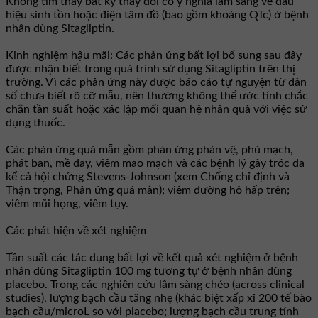
Không tìm thấy bất kỳ thay đổi có ý nghĩa lâm sàng về dấu
hiệu sinh tồn hoặc điện tâm đồ (bao gồm khoảng QTc) ở bệnh
nhân dùng Sitagliptin.
Kinh nghiệm hậu mãi: Các phản ứng bất lợi bổ sung sau đây
được nhận biết trong quá trình sử dụng Sitagliptin trên thị
trường. Vì các phản ứng này được báo cáo tự nguyện từ dân
số chưa biết rõ cỡ mẫu, nên thường không thể ước tính chắc
chắn tần suất hoặc xác lập mối quan hệ nhân quả với việc sử
dụng thuốc.
Các phản ứng quá mẫn gồm phản ứng phản vệ, phù mạch,
phát ban, mề đay, viêm mao mạch và các bệnh lý gây tróc da
kể cả hội chứng Stevens-Johnson (xem Chống chỉ định và
Thận trọng, Phản ứng quá mẫn); viêm đường hô hấp trên;
viêm mũi họng, viêm tụy.
Các phát hiện về xét nghiệm
Tần suất các tác dụng bất lợi về kết quả xét nghiệm ở bệnh
nhân dùng Sitagliptin 100 mg tương tự ở bệnh nhân dùng
placebo. Trong các nghiên cứu lâm sàng chéo (across clinical
studies), lượng bạch cầu tăng nhẹ (khác biệt xấp xỉ 200 tế bào
bạch cầu/microL so với placebo; lượng bạch cầu trung tính