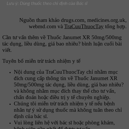
Lưu ý: Dùng thuốc theo chỉ định của Bác sĩ
Nguồn tham khảo drugs.com, medicines.org.uk,
webmd.com và
TraCuuThuocTay
tổng hợp.
Cần tư vấn thêm về Thuốc Janumet XR 50mg/500mg
tác dụng, liều dùng, giá bao nhiêu? bình luận cuối bài
viết.
Tuyên bố miễn trừ trách nhiệm y tế
Nội dung của TraCuuThuocTay chỉ nhằm mục
đích cung cấp thông tin về Thuốc Janumet XR
50mg/500mg tác dụng, liều dùng, giá bao nhiêu?
và không nhằm mục đích thay thế cho tư vấn,
chẩn đoán hoặc điều trị y tế chuyên nghiệp.
Chúng tôi miễn trừ trách nhiệm y tế nếu bệnh
nhân tự ý sử dụng thuốc mà không tuân theo chỉ
định của bác sĩ.
Vui lòng liên hệ với bác sĩ hoặc phòng khám,
bệnh viện gần nhất để được tư vấn.