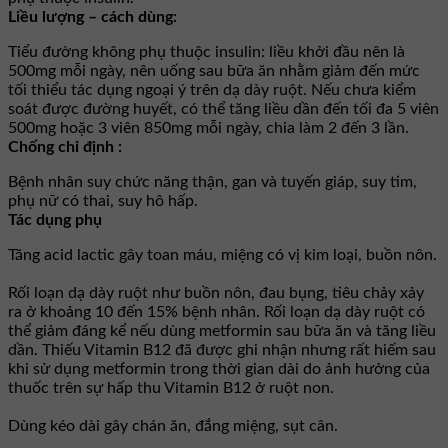
Liều lượng – cách dùng:
Tiểu đường không phụ thuộc insulin: liều khởi đầu nên là
500mg mỗi ngày, nên uống sau bữa ăn nhằm giảm đến mức
tối thiểu tác dụng ngoại ý trên dạ dày ruột. Nếu chưa kiểm
soát được đường huyết, có thể tăng liều dần đến tối đa 5 viên
500mg hoặc 3 viên 850mg mỗi ngày, chia làm 2 đến 3 lần.
Chống chỉ định :
Bệnh nhân suy chức năng thận, gan và tuyến giáp, suy tim,
phụ nữ có thai, suy hô hấp.
Tác dụng phụ
Tăng acid lactic gây toan máu, miệng có vị kim loại, buồn nôn.
Rối loạn dạ dày ruột như buồn nôn, đau bụng, tiêu chảy xảy
ra ở khoảng 10 đến 15% bệnh nhân. Rối loạn dạ dày ruột có
thể giảm đáng kể nếu dùng metformin sau bữa ăn và tăng liều
dần. Thiếu Vitamin B12 đã được ghi nhận nhưng rất hiếm sau
khi sử dụng metformin trong thời gian dài do ảnh hưởng của
thuốc trên sự hấp thu Vitamin B12 ở ruột non.
Dùng kéo dài gây chán ăn, đắng miệng, sụt cân.