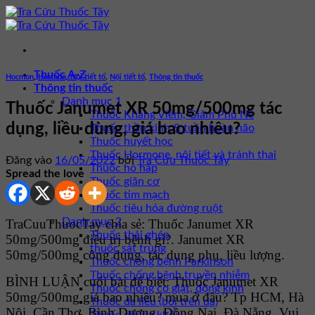
Bỏ
qua
nội
dung
Thuốc A-Z
Hocmon
,
Hocmon, Nội tiết tố
,
Nội tiết tố
,
Thông tin thuốc
Thông tin thuốc
Danh mục 1
Thuốc Janumet XR 50mg/500mg tác
Thuốc Kháng Viêm, Giảm Phù Nề
dụng, liều dùng, giá bao nhiêu?
Thuốc thần kinh & tuần hoàn não
Thuốc huyết học
Thuốc Hormone, nội tiết và tránh thai
Đăng vào
16/05/2022
bởi
Tra Cứu Thuốc Tây
Thuốc hô hấp
Spread the love
Thuốc giãn cơ
Thuốc tim mạch
Thuốc tiêu hóa đường ruột
Danh mục 2
TraCuuThuocTay chia sẻ: Thuốc Janumet XR
Thuốc thải ghép
50mg/500mg điều trị bệnh gì?. Janumet XR
thuốc sát trùng
50mg/500mg công dụng, tác dụng phụ, liều lượng.
Thuốc chống bệnh Parkinson
Thuốc chống bệnh truyền nhiễm
BÌNH LUẬN cuối bài để biết: Thuốc Janumet XR
Thuốc chống co giật, động kinh
50mg/500mg giá bao nhiêu? mua ở đâu? Tp HCM, Hà
Thuốc da liễu (bôi trên da)
Nội, Cần Thơ, Bình Dương, Đồng Nai, Đà Nẵng. Vui