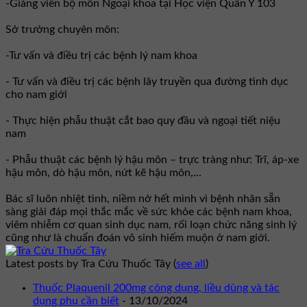
-Giảng viên bộ môn Ngoại khoa tại Học viện Quân Y 103
Sở trưởng chuyên môn:
-Tư vấn và điều trị các bệnh lý nam khoa
- Tư vấn và điều trị các bệnh lây truyền qua đường tình dục
cho nam giới
- Thực hiện phẫu thuật cắt bao quy đầu và ngoại tiết niệu
nam
- Phẫu thuật các bệnh lý hậu môn – trực tràng như: Trĩ, áp-xe
hậu môn, dò hậu môn, nứt kẽ hậu môn,...
Bác sĩ luôn nhiệt tình, niềm nở hết mình vì bệnh nhân sẵn
sàng giải đáp mọi thắc mắc về sức khỏe các bệnh nam khoa,
viêm nhiễm cơ quan sinh dục nam, rối loạn chức năng sinh lý
cũng như là chuẩn đoán vô sinh hiếm muộn ở nam giới.
Latest posts by Tra Cứu Thuốc Tây
(
see all
)
Thuốc Plaquenil 200mg công dụng, liều dùng và tác
dụng phụ cần biết
- 13/10/2024