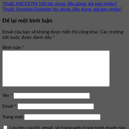
Thuốc MICEZYM 100 tác dụng, liều dùng, giá bao nhiêu?
Thuốc Seretide Evohaler tác dụng, liều dùng, giá bao nhiêu?
Để lại một bình luận
Email của bạn sẽ không được hiển thị công khai.
Các trường
bắt buộc được đánh dấu
*
Bình luận
*
Tên
*
Email
*
Trang web
Lưu tên của tôi, email, và trang web trong trình duyệt này