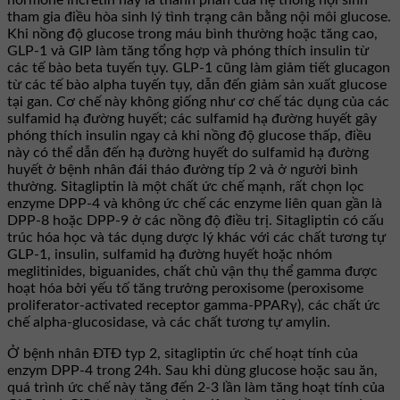
hormone incretin này là thành phần của hệ thống nội sinh
tham gia điều hòa sinh lý tình trạng cân bằng nội môi glucose.
Khi nồng độ glucose trong máu bình thường hoặc tăng cao,
GLP-1 và GIP làm tăng tổng hợp và phóng thích insulin từ
các tế bào beta tuyến tụy. GLP-1 cũng làm giảm tiết glucagon
từ các tế bào alpha tuyến tụy, dẫn đến giảm sản xuất glucose
tại gan. Cơ chế này không giống như cơ chế tác dụng của các
sulfamid hạ đường huyết; các sulfamid hạ đường huyết gây
phóng thích insulin ngay cả khi nồng độ glucose thấp, điều
này có thể dẫn đến hạ đường huyết do sulfamid hạ đường
huyết ở bệnh nhân đái tháo đường típ 2 và ở người bình
thường. Sitagliptin là một chất ức chế mạnh, rất chọn lọc
enzyme DPP-4 và không ức chế các enzyme liên quan gần là
DPP-8 hoặc DPP-9 ở các nồng độ điều trị. Sitagliptin có cấu
trúc hóa học và tác dụng dược lý khác với các chất tương tự
GLP-1, insulin, sulfamid hạ đường huyết hoặc nhóm
meglitinides, biguanides, chất chủ vận thụ thể gamma được
hoạt hóa bởi yếu tố tăng trưởng peroxisome (peroxisome
proliferator-activated receptor gamma-PPARγ), các chất ức
chế alpha-glucosidase, và các chất tương tự amylin.
Ở bệnh nhân ĐTĐ typ 2, sitagliptin ức chế hoạt tính của
enzym DPP-4 trong 24h. Sau khi dùng glucose hoặc sau ăn,
quá trình ức chế này tăng đến 2-3 lần làm tăng hoạt tính của