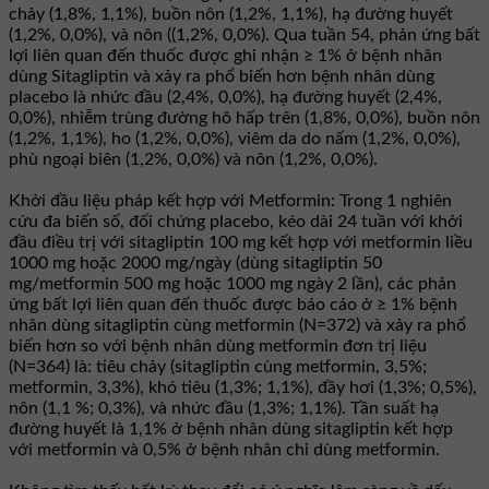
chảy (1,8%, 1,1%), buồn nôn (1,2%, 1,1%), hạ đường huyết
(1,2%, 0,0%), và nôn ((1,2%, 0,0%). Qua tuần 54, phản ứng bất
lợi liên quan đến thuốc được ghi nhận ≥ 1% ở bệnh nhân
dùng Sitagliptin và xảy ra phổ biến hơn bệnh nhân dùng
placebo là nhức đầu (2,4%, 0,0%), hạ đường huyết (2,4%,
0,0%), nhiễm trùng đường hô hấp trên (1,8%, 0,0%), buồn nôn
(1,2%, 1,1%), ho (1,2%, 0,0%), viêm da do nấm (1,2%, 0,0%),
phù ngoại biên (1,2%, 0,0%) và nôn (1,2%, 0,0%).
Khởi đầu liệu pháp kết hợp với Metformin: Trong 1 nghiên
cứu đa biến số, đối chứng placebo, kéo dài 24 tuần với khởi
đầu điều trị với sitagliptin 100 mg kết hợp với metformin liều
1000 mg hoặc 2000 mg/ngày (dùng sitagliptin 50
mg/metformin 500 mg hoặc 1000 mg ngày 2 lần), các phản
ứng bất lợi liên quan đến thuốc được báo cáo ở ≥ 1% bệnh
nhân dùng sitagliptin cùng metformin (N=372) và xảy ra phổ
biến hơn so với bệnh nhân dùng metformin đơn trị liệu
(N=364) là: tiêu chảy (sitagliptin cùng metformin, 3,5%;
metformin, 3,3%), khó tiêu (1,3%; 1,1%), đầy hơi (1,3%; 0,5%),
nôn (1,1 %; 0,3%), và nhức đầu (1,3%; 1,1%). Tần suất hạ
đường huyết là 1,1% ở bệnh nhân dùng sitagliptin kết hợp
với metformin và 0,5% ở bệnh nhân chỉ dùng metformin.