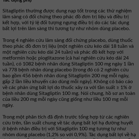
Tác dụng phụ
Sitagliptin thường được dung nạp tốt trong các thử nghiệm
lâm sàng có đối chứng theo phác đồ đơn trị liệu và điều trị
kết hợp, với tỷ lệ đối tượng ngưng điều trị do các tác dụng
bất lợi trên lâm sàng thì tương tự như nhóm dùng placebo.
Trong 4 nghiên cứu lâm sàng đối chứng placebo, dùng thuốc
theo phác đồ đơn trị liệu (một nghiên cứu kéo dài 18 tuần và
một nghiên cứu kéo dài 24 tuần) và phác đồ kết hợp với
metformin hoặc pioglitazone (cả hai nghiên cứu kéo dài 24
tuần), có 1082 bệnh nhân dùng Sitagliptin 100 mg ngày 1 lần
và 778 bệnh nhân dùng placebo (trong đó có 2 nghiên cứu
bao gồm 456 bệnh nhân dùng Sitagliptin 200 mg mỗi ngày,
gấp 2 lần liều khuyến cáo dùng mỗi ngày). Không có báo cáo
về các phản ứng bất lợi do thuốc xảy ra với tần suất ≥ 1% ở
bệnh nhân dùng Sitagliptin 100 mg. Nói chung, hồ sơ an toàn
của liều 200 mg mỗi ngày cũng giống như liều 100 mg mỗi
ngày.
Trong một phân tích đã định trước tổng hợp từ các nghiên
cứu trên, tần suất chung về tác dụng bất lợi hạ đường huyết
ở bệnh nhân điều trị với Sitagliptin 100 mg tương tự như
nhóm dùng placebo (1,2% so với 0,9%). Tác dụng bất lợi về hạ