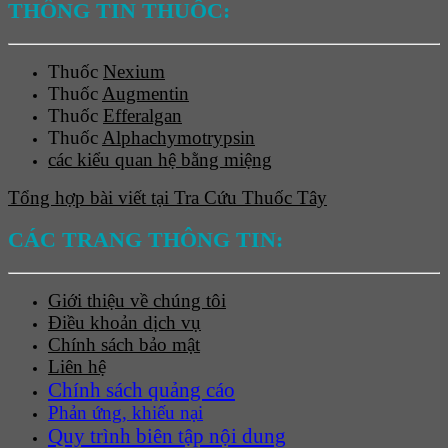
THÔNG TIN THUỐC:
Thuốc
Nexium
Thuốc
Augmentin
Thuốc
Efferalgan
Thuốc
Alphachymotrypsin
các kiểu quan hệ bằng miệng
Tổng hợp bài viết tại Tra Cứu Thuốc Tây
CÁC TRANG THÔNG TIN:
Giới thiệu về chúng tôi
Điều khoản dịch vụ
Chính sách bảo mật
Liên hệ
Chính sách quảng cáo
Phản ứng, khiếu nại
Quy trình biên tập nội dung