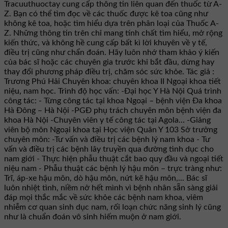
Tracuuthuoctay cung cấp thông tin liên quan đến thuốc từ A-
Z. Bạn có thể tìm đọc về các thuốc được kê toa cũng như
không kê toa, hoặc tìm hiểu dựa trên phân loại của Thuốc A-
Z. Những thông tin trên chỉ mang tính chất tìm hiểu, mở rộng
kiến thức, và không hề cung cấp bất kì lời khuyên về y tế,
điều trị cũng như chẩn đoán. Hãy luôn nhớ tham khảo ý kiến
của bác sĩ hoặc các chuyên gia trước khi bắt đầu, dừng hay
thay đổi phương pháp điều trị, chăm sóc sức khỏe. Tác giả :
Trương Phú Hải Chuyên khoa: chuyên khoa II Ngoại khoa tiết
niệu, nam học. Trình độ học vấn: -Đại học Y Hà Nội Quá trình
công tác: - Từng công tác tại khoa Ngoại – bệnh viện Đa khoa
Hà Đông – Hà Nội -PGĐ phụ trách chuyên môn bệnh viện đa
khoa Hà Nội -Chuyên viên y tế công tác tại Agola... -Giảng
viên bộ môn Ngoại khoa tại Học viện Quân Y 103 Sở trưởng
chuyên môn: -Tư vấn và điều trị các bệnh lý nam khoa - Tư
vấn và điều trị các bệnh lây truyền qua đường tình dục cho
nam giới - Thực hiện phẫu thuật cắt bao quy đầu và ngoại tiết
niệu nam - Phẫu thuật các bệnh lý hậu môn – trực tràng như:
Trĩ, áp-xe hậu môn, dò hậu môn, nứt kẽ hậu môn,... Bác sĩ
luôn nhiệt tình, niềm nở hết mình vì bệnh nhân sẵn sàng giải
đáp mọi thắc mắc về sức khỏe các bệnh nam khoa, viêm
nhiễm cơ quan sinh dục nam, rối loạn chức năng sinh lý cũng
như là chuẩn đoán vô sinh hiếm muộn ở nam giới.