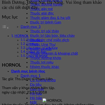
Thuốc chống khối u
Bình Dương, Đồng Nai, Đà Nẵng. Vui lòng tham khảo
Thuốc đường huyết
các chi tiết dưới đây.
Thuốc gây mê
Thuốc giải độc
Mục lục
Thuốc giảm đau & hạ sốt
thuốc trị bệnh Gan
Danh mục 3
Thuốc trị sỏi thận
thuốc trị táo bón, tiêu chảy
HORNOL
Thuốc ức chế miễn dịch
Thành phần:
Thuốc Ung Thư
Chỉ định:
Liều lượng – Cách dùng
thuốc về mắt
Chống chỉ định:
Thuốc vitamin & khoáng chất
Chú ý đề phòng:
Thuốc xương khớp
Thuốc lợi niệu
HORNOL
Nhóm thuốc khác
Danh mục bệnh Học
Danh mục 1
Tác giả: Ths.Dược sĩ Phạm Liên
Cơ xương khớp
Da liễu
Tham vấn y khoa nhóm biên tập.
Gan mật
ngày cập nhật: 23/11/2018
Hô hấp
Hô hấp
Mắt
Nhóm thuốc:
Thuốc giảm đau, hạ sốt, Nhóm chống viêm