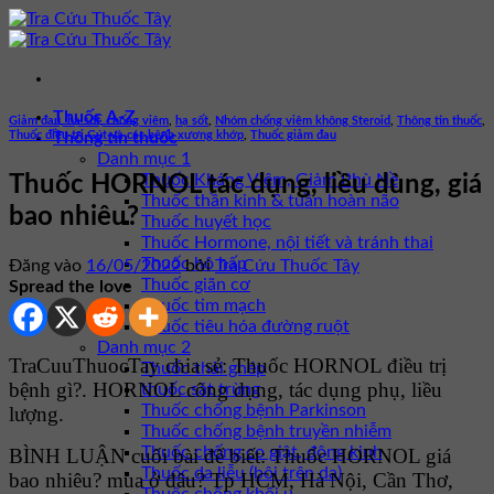
Bỏ
qua
nội
dung
Thuốc A-Z
Giảm đau, hạ sốt, chống viêm
,
hạ sốt
,
Nhóm chống viêm không Steroid
,
Thông tin thuốc
,
Thuốc điều trị Gút và các bệnh xương khớp
,
Thuốc giảm đau
Thông tin thuốc
Danh mục 1
Thuốc Kháng Viêm, Giảm Phù Nề
Thuốc HORNOL tác dụng, liều dùng, giá
Thuốc thần kinh & tuần hoàn não
bao nhiêu?
Thuốc huyết học
Thuốc Hormone, nội tiết và tránh thai
Thuốc hô hấp
Đăng vào
16/05/2022
bởi
Tra Cứu Thuốc Tây
Thuốc giãn cơ
Spread the love
Thuốc tim mạch
Thuốc tiêu hóa đường ruột
Danh mục 2
TraCuuThuocTay chia sẻ: Thuốc HORNOL điều trị
Thuốc thải ghép
bệnh gì?. HORNOL công dụng, tác dụng phụ, liều
thuốc sát trùng
Thuốc chống bệnh Parkinson
lượng.
Thuốc chống bệnh truyền nhiễm
Thuốc chống co giật, động kinh
BÌNH LUẬN cuối bài để biết: Thuốc HORNOL giá
Thuốc da liễu (bôi trên da)
bao nhiêu? mua ở đâu? Tp HCM, Hà Nội, Cần Thơ,