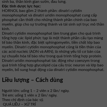
sinh ba, thần kinh gian sườn, đau lưng.
Đặc tính dược lực học:
HORNOL bao gồm 2 thành phần: dinatri cytidin
monophosphat và dinatri uridin monophosphat cung cấp
phosphat cần thiết cho những thành phần chính của bao
myelin, giúp cho sự trưởng thành và tái sinh sợi trục mô thần
kinh.
Dinatri cytidin monophosphat làm trung gian cho quá trình
tổng hợp các lipid phức tạp là một thành phần cấu tạo màng
tế bào thần kinh, đặc biệt sphingomyelin, tiền chất lớp bao
myelin. Dinatri cytidin monophosphat cũng là tiền thân của
các acid nucleic (ADN và ARN), là những yếu tố cơ bản của
sự chuyển hóa tế bào như trong quá trình tổng hợp protein.
Dinatri uridin monophosphat tác động như coenzym trong
quá trình tổng hợp glycolipid của cấu trúc neuron và lớp bao
myelin, bổ sung hoạt động của dinatri cytidin monophosphat.
Liều lượng – Cách dùng
Người lớn: uống 1 – 2 viên x 2 lần/ ngày.
Trẻ em: uống 1 viên x 2 lần/ ngày.
Theo chỉ định của bác sỹ.
QUÁ LIỀU – XỬ TRÍ