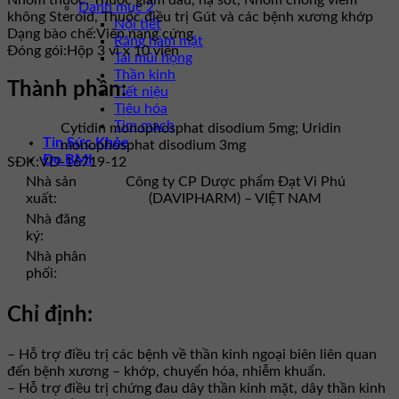
Danh mục 2
không Steroid, Thuốc điều trị Gút và các bệnh xương khớp
Nội tiết
Dạng bào chế:
Viên nang cứng
Răng hàm mặt
Đóng gói:
Hộp 3 vỉ x 10 viên
Tai mũi họng
Thần kinh
Thành phần:
Tiết niệu
Tiêu hóa
Tim mạch
Cytidin monophosphat disodium 5mg; Uridin
Tin Sức Khỏe
monophosphat disodium 3mg
Đo BMI
SĐK:
VD-16719-12
Nhà sản
Công ty CP Dược phẩm Đạt Vi Phú
xuất:
(DAVIPHARM) – VIỆT NAM
Nhà đăng
ký:
Nhà phân
phối:
Chỉ định:
– Hỗ trợ điều trị các bệnh về thần kinh ngoại biên liên quan
đến bệnh xương – khớp, chuyển hóa, nhiễm khuẩn.
– Hỗ trợ điều trị chứng đau dây thần kinh mặt, dây thần kinh