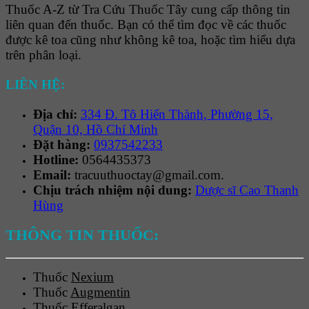
Thuốc A-Z từ Tra Cứu Thuốc Tây cung cấp thông tin
liên quan đến thuốc. Bạn có thể tìm đọc về các thuốc
được kê toa cũng như không kê toa, hoặc tìm hiểu dựa
trên phân loại.
LIÊN HỆ:
Địa chỉ:
334 Đ. Tô Hiến Thành, Phường 15,
Quận 10, Hồ Chí Minh
Đặt hàng:
0937542233
Hotline:
0564435373
Email:
tracuuthuoctay@gmail.com.
Chịu trách nhiệm nội dung:
Dược sĩ Cao Thanh
Hùng
THÔNG TIN THUỐC:
Thuốc
Nexium
Thuốc
Augmentin
Thuốc
Efferalgan