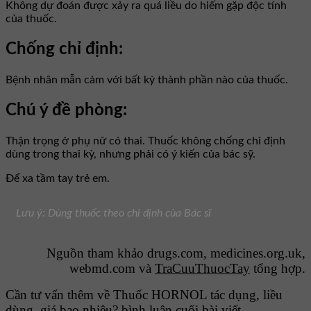
Không dự đoán được xảy ra quá liều do hiếm gặp độc tính
của thuốc.
Chống chỉ định:
Bệnh nhân mẫn cảm với bất kỳ thành phần nào của thuốc.
Chú ý đề phòng:
Thận trọng ở phụ nữ có thai. Thuốc không chống chỉ định
dùng trong thai kỳ, nhưng phải có ý kiến của bác sỹ.
Để xa tầm tay trẻ em.
Lưu ý: Dùng thuốc theo chỉ định của Bác sĩ
Nguồn tham khảo drugs.com, medicines.org.uk,
webmd.com và
TraCuuThuocTay
tổng hợp.
Cần tư vấn thêm về Thuốc HORNOL tác dụng, liều
dùng, giá bao nhiêu? bình luận cuối bài viết.