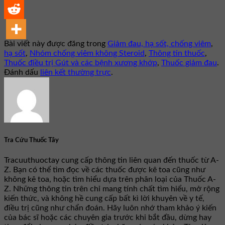
Bài viết này được đăng trong
Giảm đau, hạ sốt, chống viêm
,
hạ sốt
,
Nhóm chống viêm không Steroid
,
Thông tin thuốc
,
Thuốc điều trị Gút và các bệnh xương khớp
,
Thuốc giảm đau
.
Đánh dấu
liên kết thường trực
.
Tra Cứu Thuốc Tây
Tracuuthuoctay cung cấp thông tin liên quan đến thuốc từ A-
Z. Bạn có thể tìm đọc về các thuốc được kê toa cũng như
không kê toa, hoặc tìm hiểu dựa trên phân loại của Thuốc A-
Z. Những thông tin trên chỉ mang tính chất tìm hiểu, mở rộng
kiến thức, và không hề cung cấp bất kì lời khuyên về y tế,
điều trị cũng như chẩn đoán. Hãy luôn nhớ tham khảo ý kiến
của bác sĩ hoặc các chuyên gia trước khi bắt đầu, dừng hay