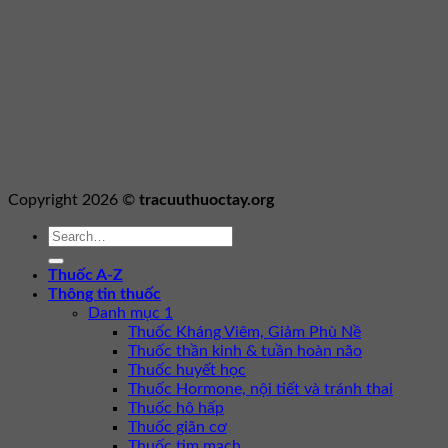
Copyright 2026 ©
tracuuthuoctay.org
Thuốc A-Z
Thông tin thuốc
Danh mục 1
Thuốc Kháng Viêm, Giảm Phù Nề
Thuốc thần kinh & tuần hoàn não
Thuốc huyết học
Thuốc Hormone, nội tiết và tránh thai
Thuốc hô hấp
Thuốc giãn cơ
Thuốc tim mạch