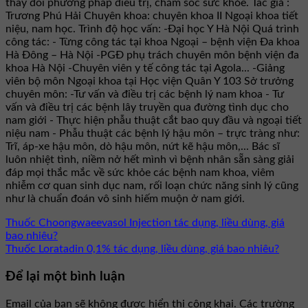
thay đổi phương pháp điều trị, chăm sóc sức khỏe. Tác giả :
Trương Phú Hải Chuyên khoa: chuyên khoa II Ngoại khoa tiết
niệu, nam học. Trình độ học vấn: -Đại học Y Hà Nội Quá trình
công tác: - Từng công tác tại khoa Ngoại – bệnh viện Đa khoa
Hà Đông – Hà Nội -PGĐ phụ trách chuyên môn bệnh viện đa
khoa Hà Nội -Chuyên viên y tế công tác tại Agola... -Giảng
viên bộ môn Ngoại khoa tại Học viện Quân Y 103 Sở trưởng
chuyên môn: -Tư vấn và điều trị các bệnh lý nam khoa - Tư
vấn và điều trị các bệnh lây truyền qua đường tình dục cho
nam giới - Thực hiện phẫu thuật cắt bao quy đầu và ngoại tiết
niệu nam - Phẫu thuật các bệnh lý hậu môn – trực tràng như:
Trĩ, áp-xe hậu môn, dò hậu môn, nứt kẽ hậu môn,... Bác sĩ
luôn nhiệt tình, niềm nở hết mình vì bệnh nhân sẵn sàng giải
đáp mọi thắc mắc về sức khỏe các bệnh nam khoa, viêm
nhiễm cơ quan sinh dục nam, rối loạn chức năng sinh lý cũng
như là chuẩn đoán vô sinh hiếm muộn ở nam giới.
Thuốc Choongwaeevasol Injection tác dụng, liều dùng, giá
bao nhiêu?
Thuốc Loratadin 0,1% tác dụng, liều dùng, giá bao nhiêu?
Để lại một bình luận
Email của bạn sẽ không được hiển thị công khai.
Các trường