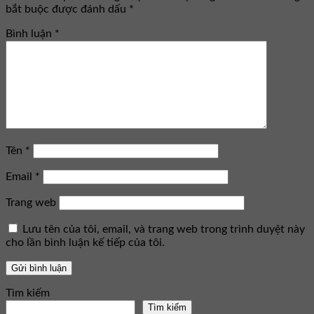
bắt buộc được đánh dấu
*
Bình luận
*
Tên
*
Email
*
Trang web
Lưu tên của tôi, email, và trang web trong trình duyệt này
cho lần bình luận kế tiếp của tôi.
Tìm kiếm
Tìm kiếm