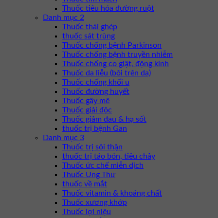
Thuốc tiêu hóa đường ruột
Danh mục 2
Thuốc thải ghép
thuốc sát trùng
Thuốc chống bệnh Parkinson
Thuốc chống bệnh truyền nhiễm
Thuốc chống co giật, động kinh
Thuốc da liễu (bôi trên da)
Thuốc chống khối u
Thuốc đường huyết
Thuốc gây mê
Thuốc giải độc
Thuốc giảm đau & hạ sốt
thuốc trị bệnh Gan
Danh mục 3
Thuốc trị sỏi thận
thuốc trị táo bón, tiêu chảy
Thuốc ức chế miễn dịch
Thuốc Ung Thư
thuốc về mắt
Thuốc vitamin & khoáng chất
Thuốc xương khớp
Thuốc lợi niệu