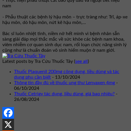
- Thực hiện phẫu thuật cắt bao quy đầu và ngoại tiết niệu
nam
- Phẫu thuật các bệnh lý hậu môn – trực tràng như: Trĩ, áp-xe
hậu môn, dò hậu môn, nứt kẽ hậu môn,...
Bác sĩ luôn nhiệt tình, niềm nở hết mình vì bệnh nhân sẵn
sàng giải đáp mọi thắc mắc về sức khỏe các bệnh nam khoa,
viêm nhiễm cơ quan sinh dục nam, rối loạn chức năng sinh lý
cũng như là chuẩn đoán vô sinh hiếm muộn ở nam giới.
Latest posts by Tra Cứu Thuốc Tây
(
see all
)
Thuốc Plaquenil 200mg công dụng, liều dùng và tác
dụng phụ cần biết
- 13/10/2024
Thông tin đầy đủ về thuốc ung thư Lenvaxen 4mg
-
06/10/2024
Thuốc Cetrigy tác dụng, liều dùng, giá bao nhiêu?
-
26/08/2024