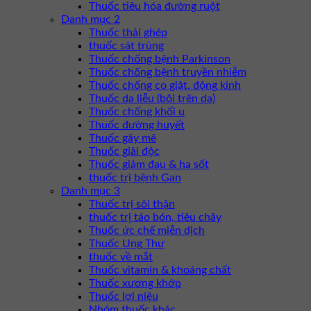
Thuốc tiêu hóa đường ruột
Danh mục 2
Thuốc thải ghép
thuốc sát trùng
Thuốc chống bệnh Parkinson
Thuốc chống bệnh truyền nhiễm
Thuốc chống co giật, động kinh
Thuốc da liễu (bôi trên da)
Thuốc chống khối u
Thuốc đường huyết
Thuốc gây mê
Thuốc giải độc
Thuốc giảm đau & hạ sốt
thuốc trị bệnh Gan
Danh mục 3
Thuốc trị sỏi thận
thuốc trị táo bón, tiêu chảy
Thuốc ức chế miễn dịch
Thuốc Ung Thư
thuốc về mắt
Thuốc vitamin & khoáng chất
Thuốc xương khớp
Thuốc lợi niệu
Nhóm thuốc khác