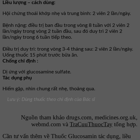
Liều lượng – cách dùng:
Hội chứng thoái khớp nhẹ và trung bình: 2 viên 2 lần/ngày.
Bệnh nặng: điều trị ban đầu trong vòng 8 tuần với 2 viên 2
lần/ngày trong vòng 2 tuần đầu, sau đó duy trì 2 viên 2
lần/ngày trong 6 tuần tiếp theo.
Ðiều trị duy trì: trong vòng 3-4 tháng sau: 2 viên 2 lần/ngày.
Uống thuốc 15 phút trước bữa ăn.
Chống chỉ định :
Dị ứng với glucosamine sulfate.
Tác dụng phụ
Hiếm gặp, nhìn chung rất nhẹ, thoảng qua.
Lưu ý: Dùng thuốc theo chỉ định của Bác sĩ
Nguồn tham khảo drugs.com, medicines.org.uk,
webmd.com và
TraCuuThuocTay
tổng hợp.
Cần tư vấn thêm về Thuốc Glucosamin tác dụng, liều