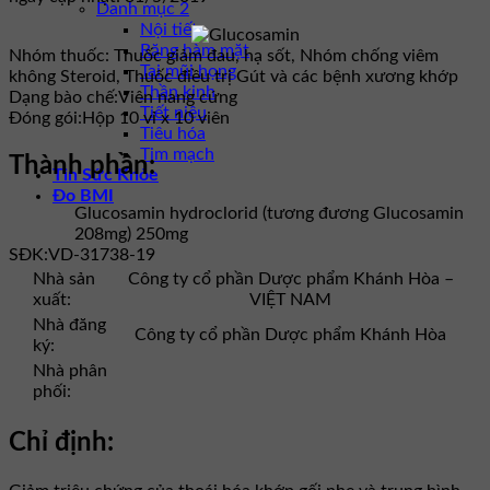
Danh mục 2
Nội tiết
Răng hàm mặt
Nhóm thuốc:
Thuốc giảm đau, hạ sốt, Nhóm chống viêm
Tai mũi họng
không Steroid, Thuốc điều trị Gút và các bệnh xương khớp
Thần kinh
Dạng bào chế:
Viên nang cứng
Tiết niệu
Đóng gói:
Hộp 10 vỉ x 10 viên
Tiêu hóa
Tim mạch
Thành phần:
Tin Sức Khỏe
Đo BMI
Glucosamin hydroclorid (tương đương Glucosamin
208mg) 250mg
SĐK:
VD-31738-19
Nhà sản
Công ty cổ phần Dược phẩm Khánh Hòa –
xuất:
VIỆT NAM
Nhà đăng
Công ty cổ phần Dược phẩm Khánh Hòa
ký:
Nhà phân
phối:
Chỉ định: