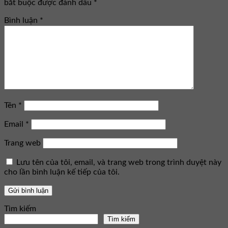
bắt buộc được đánh dấu
*
Bình luận
*
Tên
*
Email
*
Trang web
Lưu tên của tôi, email, và trang web trong trình duyệt này
cho lần bình luận kế tiếp của tôi.
Tìm kiếm
Tìm kiếm