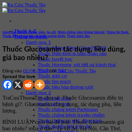
Bỏ
qua
nội
dung
Thuốc A-Z
Giảm đau, hạ sốt, chống viêm
,
hạ sốt
,
Nhóm chống viêm không Steroid
,
Thông tin thuốc
,
Thuốc điều trị Gút và các bệnh xương khớp
,
Thuốc giảm đau
Thông tin thuốc
Danh mục 1
Thuốc Kháng Viêm, Giảm Phù Nề
Thuốc Glucosamin tác dụng, liều dùng,
Thuốc thần kinh & tuần hoàn não
giá bao nhiêu?
Thuốc huyết học
Thuốc Hormone, nội tiết và tránh thai
Thuốc hô hấp
Đăng vào
02/05/2022
bởi
Tra Cứu Thuốc Tây
Thuốc giãn cơ
Spread the love
Thuốc tim mạch
Thuốc tiêu hóa đường ruột
Danh mục 2
TraCuuThuocTay chia sẻ: Thuốc Glucosamin điều trị
Thuốc thải ghép
bệnh gì?. Glucosamin công dụng, tác dụng phụ, liều
thuốc sát trùng
Thuốc chống bệnh Parkinson
lượng.
Thuốc chống bệnh truyền nhiễm
Thuốc chống co giật, động kinh
BÌNH LUẬN cuối bài để biết: Thuốc Glucosamin giá
Thuốc da liễu (bôi trên da)
bao nhiêu? mua ở đâu? Tp HCM, Hà Nội, Cần Thơ,