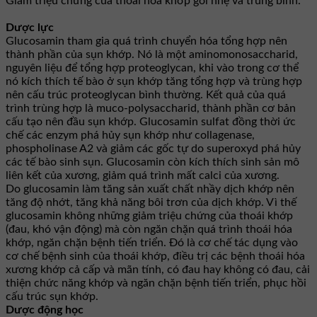
Giảm triệu chứng của thoái hóa khớp gối nhẹ và trung bình.
Dược lực
Glucosamin tham gia quá trình chuyển hóa tổng hợp nên
thành phần của sụn khớp. Nó là một aminomonosaccharid,
nguyên liệu để tổng hợp proteoglycan, khi vào trong cơ thể
nó kích thích tế bào ở sụn khớp tăng tổng hợp và trùng hợp
nên cấu trúc proteoglycan bình thường. Kết quả của quá
trình trùng hợp là muco-polysaccharid, thành phần cơ bản
cấu tạo nên đầu sụn khớp. Glucosamin sulfat đồng thời ức
chế các enzym phá hủy sụn khớp như collagenase,
phospholinase A2 và giảm các gốc tự do superoxyd phá hủy
các tế bào sinh sụn. Glucosamin còn kích thích sinh sản mô
liên kết của xương, giảm quá trình mất calci của xương.
Do glucosamin làm tăng sản xuất chất nhầy dịch khớp nên
tăng độ nhớt, tăng khả năng bôi trơn của dịch khớp. Vì thế
glucosamin không những giảm triệu chứng của thoái khớp
(đau, khó vận động) mà còn ngăn chặn quá trình thoái hóa
khớp, ngăn chặn bệnh tiến triển. Đó là cơ chế tác dụng vào
cơ chế bệnh sinh của thoái khớp, điều trị các bệnh thoái hóa
xương khớp cả cấp và mãn tính, có đau hay không có đau, cải
thiện chức năng khớp và ngăn chặn bệnh tiến triển, phục hồi
cấu trúc sụn khớp.
Dược động học