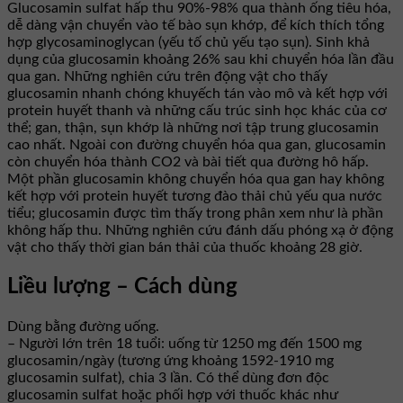
Glucosamin sulfat hấp thu 90%-98% qua thành ống tiêu hóa,
dễ dàng vận chuyển vào tế bào sụn khớp, để kích thích tổng
hợp glycosaminoglycan (yếu tố chủ yếu tạo sụn). Sinh khả
dụng của glucosamin khoảng 26% sau khi chuyển hóa lần đầu
qua gan. Những nghiên cứu trên động vật cho thấy
glucosamin nhanh chóng khuyếch tán vào mô và kết hợp với
protein huyết thanh và những cấu trúc sinh học khác của cơ
thể; gan, thận, sụn khớp là những nơi tập trung glucosamin
cao nhất. Ngoài con đường chuyển hóa qua gan, glucosamin
còn chuyển hóa thành CO2 và bài tiết qua đường hô hấp.
Một phần glucosamin không chuyển hóa qua gan hay không
kết hợp với protein huyết tương đào thải chủ yếu qua nước
tiểu; glucosamin được tìm thấy trong phân xem như là phần
không hấp thu. Những nghiên cứu đánh dấu phóng xạ ở động
vật cho thấy thời gian bán thải của thuốc khoảng 28 giờ.
Liều lượng – Cách dùng
Dùng bằng đường uống.
– Người lớn trên 18 tuổi: uống từ 1250 mg đến 1500 mg
glucosamin/ngày (tương ứng khoảng 1592-1910 mg
glucosamin sulfat), chia 3 lần. Có thể dùng đơn độc
glucosamin sulfat hoặc phối hợp với thuốc khác như