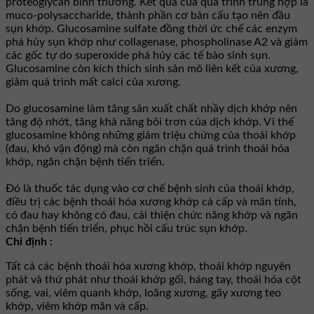
proteoglycan bình thường. Kết quả của quá trình trùng hợp là
muco-polysaccharide, thành phần cơ bản cấu tạo nên đầu
sụn khớp. Glucosamine sulfate đồng thời ức chế các enzym
phá hủy sụn khớp như collagenase, phospholinase A2 và giảm
các gốc tự do superoxide phá hủy các tế bào sinh sụn.
Glucosamine còn kích thích sinh sản mô liên kết của xương,
giảm quá trình mất calci của xương.
Do glucosamine làm tăng sản xuất chất nhầy dịch khớp nên
tăng độ nhớt, tăng khả năng bôi trơn của dịch khớp. Vì thế
glucosamine không những giảm triệu chứng của thoái khớp
(đau, khó vận động) mà còn ngăn chặn quá trình thoái hóa
khớp, ngăn chặn bệnh tiến triển.
Ðó là thuốc tác dụng vào cơ chế bệnh sinh của thoái khớp,
điều trị các bệnh thoái hóa xương khớp cả cấp và mãn tính,
có đau hay không có đau, cải thiện chức năng khớp và ngăn
chặn bệnh tiến triển, phục hồi cấu trúc sụn khớp.
Chỉ định :
Tất cả các bệnh thoái hóa xương khớp, thoái khớp nguyên
phát và thứ phát như thoái khớp gối, háng tay, thoái hóa cột
sống, vai, viêm quanh khớp, loãng xương, gãy xương teo
khớp, viêm khớp mãn và cấp.