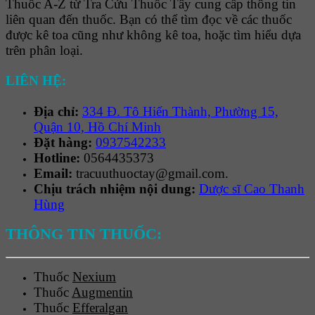
Thuốc A-Z từ Tra Cứu Thuốc Tây cung cấp thông tin
liên quan đến thuốc. Bạn có thể tìm đọc về các thuốc
được kê toa cũng như không kê toa, hoặc tìm hiểu dựa
trên phân loại.
LIÊN HỆ:
Địa chỉ:
334 Đ. Tô Hiến Thành, Phường 15,
Quận 10, Hồ Chí Minh
Đặt hàng:
0937542233
Hotline:
0564435373
Email:
tracuuthuoctay@gmail.com.
Chịu trách nhiệm nội dung:
Dược sĩ Cao Thanh
Hùng
THÔNG TIN THUỐC:
Thuốc
Nexium
Thuốc
Augmentin
Thuốc
Efferalgan