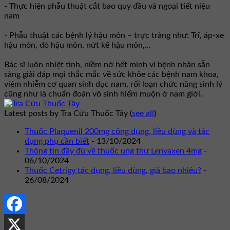
- Thực hiện phẫu thuật cắt bao quy đầu và ngoại tiết niệu
nam
- Phẫu thuật các bệnh lý hậu môn – trực tràng như: Trĩ, áp-xe
hậu môn, dò hậu môn, nứt kẽ hậu môn,...
Bác sĩ luôn nhiệt tình, niềm nở hết mình vì bệnh nhân sẵn
sàng giải đáp mọi thắc mắc về sức khỏe các bệnh nam khoa,
viêm nhiễm cơ quan sinh dục nam, rối loạn chức năng sinh lý
cũng như là chuẩn đoán vô sinh hiếm muộn ở nam giới.
Latest posts by Tra Cứu Thuốc Tây
(
see all
)
Thuốc Plaquenil 200mg công dụng, liều dùng và tác
dụng phụ cần biết
- 13/10/2024
Thông tin đầy đủ về thuốc ung thư Lenvaxen 4mg
-
06/10/2024
Thuốc Cetrigy tác dụng, liều dùng, giá bao nhiêu?
-
26/08/2024