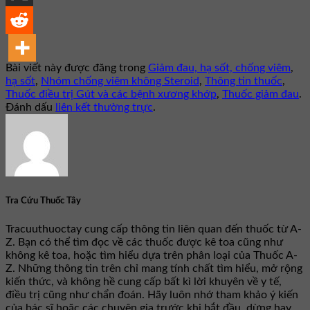
Bài viết này được đăng trong
Giảm đau, hạ sốt, chống viêm
,
hạ sốt
,
Nhóm chống viêm không Steroid
,
Thông tin thuốc
,
Thuốc điều trị Gút và các bệnh xương khớp
,
Thuốc giảm đau
.
Đánh dấu
liên kết thường trực
.
Tra Cứu Thuốc Tây
Tracuuthuoctay cung cấp thông tin liên quan đến thuốc từ A-
Z. Bạn có thể tìm đọc về các thuốc được kê toa cũng như
không kê toa, hoặc tìm hiểu dựa trên phân loại của Thuốc A-
Z. Những thông tin trên chỉ mang tính chất tìm hiểu, mở rộng
kiến thức, và không hề cung cấp bất kì lời khuyên về y tế,
điều trị cũng như chẩn đoán. Hãy luôn nhớ tham khảo ý kiến
của bác sĩ hoặc các chuyên gia trước khi bắt đầu, dừng hay