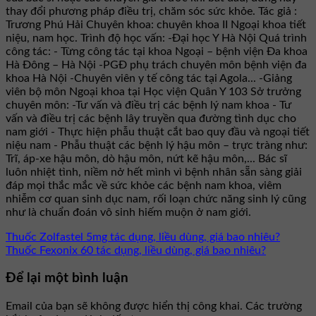
thay đổi phương pháp điều trị, chăm sóc sức khỏe. Tác giả :
Trương Phú Hải Chuyên khoa: chuyên khoa II Ngoại khoa tiết
niệu, nam học. Trình độ học vấn: -Đại học Y Hà Nội Quá trình
công tác: - Từng công tác tại khoa Ngoại – bệnh viện Đa khoa
Hà Đông – Hà Nội -PGĐ phụ trách chuyên môn bệnh viện đa
khoa Hà Nội -Chuyên viên y tế công tác tại Agola... -Giảng
viên bộ môn Ngoại khoa tại Học viện Quân Y 103 Sở trưởng
chuyên môn: -Tư vấn và điều trị các bệnh lý nam khoa - Tư
vấn và điều trị các bệnh lây truyền qua đường tình dục cho
nam giới - Thực hiện phẫu thuật cắt bao quy đầu và ngoại tiết
niệu nam - Phẫu thuật các bệnh lý hậu môn – trực tràng như:
Trĩ, áp-xe hậu môn, dò hậu môn, nứt kẽ hậu môn,... Bác sĩ
luôn nhiệt tình, niềm nở hết mình vì bệnh nhân sẵn sàng giải
đáp mọi thắc mắc về sức khỏe các bệnh nam khoa, viêm
nhiễm cơ quan sinh dục nam, rối loạn chức năng sinh lý cũng
như là chuẩn đoán vô sinh hiếm muộn ở nam giới.
Thuốc Zolfastel 5mg tác dụng, liều dùng, giá bao nhiêu?
Thuốc Fexonix 60 tác dụng, liều dùng, giá bao nhiêu?
Để lại một bình luận
Email của bạn sẽ không được hiển thị công khai.
Các trường