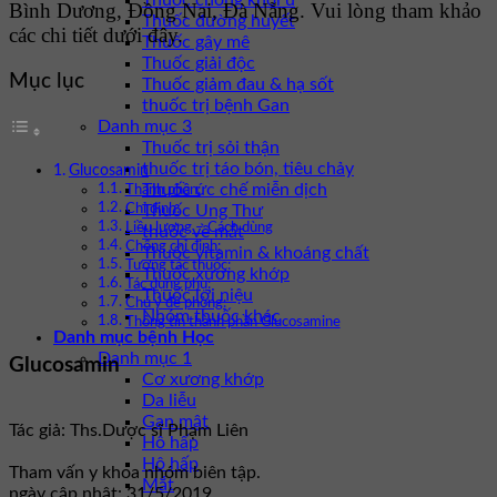
Thuốc chống khối u
Bình Dương, Đồng Nai, Đà Nẵng. Vui lòng tham khảo
Thuốc đường huyết
các chi tiết dưới đây.
Thuốc gây mê
Thuốc giải độc
Mục lục
Thuốc giảm đau & hạ sốt
thuốc trị bệnh Gan
Danh mục 3
Thuốc trị sỏi thận
thuốc trị táo bón, tiêu chảy
Glucosamin
Thuốc ức chế miễn dịch
Thành phần:
Thuốc Ung Thư
Chỉ định:
Liều lượng – Cách dùng
thuốc về mắt
Chống chỉ định:
Thuốc vitamin & khoáng chất
Tương tác thuốc:
Thuốc xương khớp
Tác dụng phụ:
Thuốc lợi niệu
Chú ý đề phòng:
Nhóm thuốc khác
Thông tin thành phần Glucosamine
Danh mục bệnh Học
Danh mục 1
Glucosamin
Cơ xương khớp
Da liễu
Gan mật
Tác giả: Ths.Dược sĩ Phạm Liên
Hô hấp
Hô hấp
Tham vấn y khoa nhóm biên tập.
Mắt
ngày cập nhật: 31/5/2019