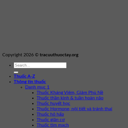
Copyright 2026 ©
tracuuthuoctay.org
Thuốc A-Z
Thông tin thuốc
Danh mục 1
Thuốc Kháng Viêm, Giảm Phù Nề
Thuốc thần kinh & tuần hoàn não
Thuốc huyết học
Thuốc Hormone, nội tiết và tránh thai
Thuốc hô hấp
Thuốc giãn cơ
Thuốc tim mạch