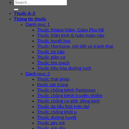
Thuốc A-Z
Thông tin thuốc
Danh mục 1
Thuốc Kháng Viêm, Giảm Phù Nề
Thuốc thần kinh & tuần hoàn não
Thuốc huyết học
Thuốc Hormone, nội tiết và tránh thai
Thuốc hô hấp
Thuốc giãn cơ
Thuốc tim mạch
Thuốc tiêu hóa đường ruột
Danh mục 2
Thuốc thải ghép
thuốc sát trùng
Thuốc chống bệnh Parkinson
Thuốc chống bệnh truyền nhiễm
Thuốc chống co giật, động kinh
Thuốc da liễu (bôi trên da)
Thuốc chống khối u
Thuốc đường huyết
Thuốc gây mê
Thuốc giải độc