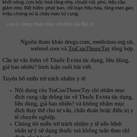
khối nông, cơn bốc hoả tăng nhẹ, chuột rút, phù, tiểu cầu
giảm nhe. Rất hiếm: phát ban, rối loạn tiêu hóa, tăng men gan,
triệu chứng vú & chảy máu tử cung.
Lưu ý: Dùng thuốc theo chỉ định của Bác sĩ
Nguồn tham khảo drugs.com, medicines.org.uk,
webmd.com và
TraCuuThuocTay
tổng hợp.
Cần tư vấn thêm về Thuốc Evista tác dụng, liều dùng,
giá bao nhiêu? bình luận cuối bài viết.
Tuyên bố miễn trừ trách nhiệm y tế
Nội dung của TraCuuThuocTay chỉ nhằm mục
đích cung cấp thông tin về Thuốc Evista tác dụng,
liều dùng, giá bao nhiêu? và không nhằm mục
đích thay thế cho tư vấn, chẩn đoán hoặc điều trị y
tế chuyên nghiệp.
Chúng tôi miễn trừ trách nhiệm y tế nếu bệnh
nhân tự ý sử dụng thuốc mà không tuân theo chỉ