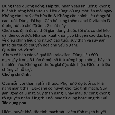
Dùng theo đường uống. Hấp thu nhanh sau khi uống, không
bị ảnh hưởng bởi thức ăn. Liều dùng: 60 mg một lần mỗi ngày.
Không cần lưu ý đến bữa ăn & Không cần chỉnh liều ở người
cao tuổi. Dùng dài hạn. Cần bổ sung thêm canxi & vitamin D
ở phụ nữ có chế độ ăn ít 2 chất này.
Chưa xác định được thời gian dùng thuốc tối ưu, có thể kéo
dài đến cuối đời. Nhà sản xuất không có khuyến cáo đặc biệt
về điều chỉnh liều cho người cao tuổi, suy thận và suy gan
(mặc dù thuốc chuyển hoá chủ yếu ở gan).
Quá liều và xử trí:
Chưa có báo cáo về quá liều raloxifen. Dùng liều 600
mg/ngày trong 8 tuần ở một số ít trường hợp không thấy có
tai biến nào. Không có thuốc giải độc đặc hiệu. Điều trị triệu
chứng và hỗ trợ.
Chống chỉ định :
Quá mẫn với thành phần thuốc. Phụ nữ ở độ tuổi có khả
năng mang thai. Ðã/đang có huyết khối tắc tĩnh mạch. Suy
gan, gồm cả ứ mật. Suy thận nặng. Chảy máu tử cung không
rõ nguyên nhân. Ung thư nội mạc tử cung hoặc ung thư vú.
Tác dụng phụ
Hiếm: huyết khối tắc tĩnh mạch sâu, viêm tĩnh mạch huyết