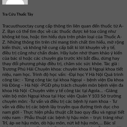
Tra Cứu Thuốc Tây
Tracuuthuoctay cung cấp thông tin liên quan đến thuốc từ A-
Z. Bạn có thể tìm đọc về các thuốc được kê toa cũng như
không kê toa, hoặc tìm hiểu dựa trên phân loại của Thuốc A-
Z. Những thông tin trên chỉ mang tính chất tìm hiểu, mở rộng
kiến thức, và không hề cung cấp bất kì lời khuyên về y tế,
điều trị cũng như chẩn đoán. Hãy luôn nhớ tham khảo ý kiến
của bác sĩ hoặc các chuyên gia trước khi bắt đầu, dừng hay
thay đổi phương pháp điều trị, chăm sóc sức khỏe. Tác giả :
Trương Phú Hải Chuyên khoa: chuyên khoa II Ngoại khoa tiết
niệu, nam học. Trình độ học vấn: -Đại học Y Hà Nội Quá trình
công tác: - Từng công tác tại khoa Ngoại – bệnh viện Đa khoa
Hà Đông – Hà Nội -PGĐ phụ trách chuyên môn bệnh viện đa
khoa Hà Nội -Chuyên viên y tế công tác tại Agola... -Giảng
viên bộ môn Ngoại khoa tại Học viện Quân Y 103 Sở trưởng
chuyên môn: -Tư vấn và điều trị các bệnh lý nam khoa - Tư
vấn và điều trị các bệnh lây truyền qua đường tình dục cho
nam giới - Thực hiện phẫu thuật cắt bao quy đầu và ngoại tiết
niệu nam - Phẫu thuật các bệnh lý hậu môn – trực tràng như:
Trĩ, áp-xe hậu môn, dò hậu môn, nứt kẽ hậu môn,... Bác sĩ