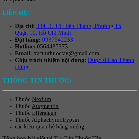
LIÊN HỆ:
Địa chỉ:
334 Đ. Tô Hiến Thành, Phường 15,
Quận 10, Hồ Chí Minh
Đặt hàng:
0937542233
Hotline:
0564435373
Email:
tracuuthuoctay@gmail.com.
Chịu trách nhiệm nội dung:
Dược sĩ Cao Thanh
Hùng
THÔNG TIN THUỐC:
Thuốc
Nexium
Thuốc
Augmentin
Thuốc
Efferalgan
Thuốc
Alphachymotrypsin
các kiểu quan hệ bằng miệng
Tổng hợp bài viết tại Tra Cứu Thuốc Tây