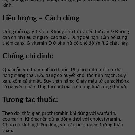
kinh.
Liều lượng – Cách dùng
Uống mỗi ngày 1 viên. Không cần lưu ý đến bữa ăn & Không
cần chỉnh liều ở người cao tuổi. Dùng dài hạn. Cần bổ sung
thêm canxi & vitamin D ở phụ nữ có chế độ ăn ít 2 chất này.
Chống chỉ định:
Quá mẫn với thành phần thuốc. Phụ nữ ở độ tuổi có khả
năng mang thai. Ðã, đang có huyết khối tắc tĩnh mạch. Suy
gan, gồm cả ứ mật. Suy thận nặng. Chảy máu tử cung không
rõ nguyên nhân. Ung thư nội mạc tử cung hoặc ung thư vú.
Tương tác thuốc:
Theo dõi thời gian prothrombin khi dùng với warfarin,
coumarin. Không nên dùng đồng thời với cholestyramin.
Chưa có kinh nghiệm dùng với các oestrogen đường toàn
thân.