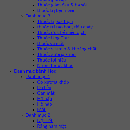
Thuốc giảm đau & hạ sốt
thuốc trị bệnh Gan
Danh mục 3
Thuốc trị sỏi thận
thuốc trị táo bón, tiêu chảy
Thuốc ức chế miễn dịch
Thuốc Ung Thư
thuốc về mắt
Thuốc vitamin & khoáng chất
Thuốc xương khớp
Thuốc lợi niệu
Nhóm thuốc khác
Danh mục bệnh Học
Danh mục 1
Cơ xương khớp
Da liễu
Gan mật
Hô hấp
Hô hấp
Mắt
Danh mục 2
Nội tiết
Răng hàm mặt