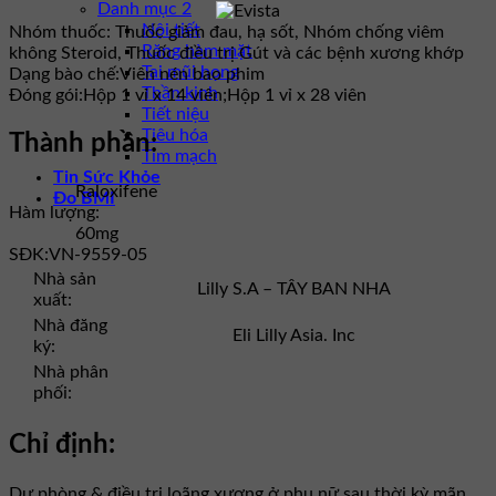
Danh mục 2
Nội tiết
Nhóm thuốc:
Thuốc giảm đau, hạ sốt, Nhóm chống viêm
Răng hàm mặt
không Steroid, Thuốc điều trị Gút và các bệnh xương khớp
Tai mũi họng
Dạng bào chế:
Viên nén bao phim
Thần kinh
Đóng gói:
Hộp 1 vỉ x 14 viên;Hộp 1 vỉ x 28 viên
Tiết niệu
Tiêu hóa
Thành phần:
Tim mạch
Tin Sức Khỏe
Raloxifene
Đo BMI
Hàm lượng:
60mg
SĐK:
VN-9559-05
Nhà sản
Lilly S.A – TÂY BAN NHA
xuất:
Nhà đăng
Eli Lilly Asia. Inc
ký:
Nhà phân
phối:
Chỉ định:
Dự phòng & điều trị loãng xương ở phụ nữ sau thời kỳ mãn