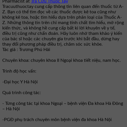
Pharmacist
at
Tra Cứu Thuốc Tây
Tracuuthuoctay cung cấp thông tin liên quan đến thuốc từ A-
Z. Bạn có thể tìm đọc về các thuốc được kê toa cũng như
không kê toa, hoặc tìm hiểu dựa trên phân loại của Thuốc A-
Z. Những thông tin trên chỉ mang tính chất tìm hiểu, mở rộng
kiến thức, và không hề cung cấp bất kì lời khuyên về y tế,
điều trị cũng như chẩn đoán. Hãy luôn nhớ tham khảo ý kiến
của bác sĩ hoặc các chuyên gia trước khi bắt đầu, dừng hay
thay đổi phương pháp điều trị, chăm sóc sức khỏe.
Tác giả : Trương Phú Hải
Chuyên khoa: chuyên khoa II Ngoại khoa tiết niệu, nam học.
Trình độ học vấn:
-Đại học Y Hà Nội
Quá trình công tác:
- Từng công tác tại khoa Ngoại – bệnh viện Đa khoa Hà Đông
– Hà Nội
-PGĐ phụ trách chuyên môn bệnh viện đa khoa Hà Nội