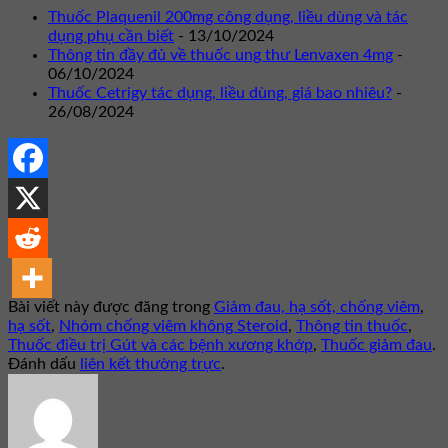
Thuốc Plaquenil 200mg công dụng, liều dùng và tác
dụng phụ cần biết
- 13/10/2024
Thông tin đầy đủ về thuốc ung thư Lenvaxen 4mg
-
06/10/2024
Thuốc Cetrigy tác dụng, liều dùng, giá bao nhiêu?
-
26/08/2024
Bài viết này được đăng trong
Giảm đau, hạ sốt, chống viêm
,
hạ sốt
,
Nhóm chống viêm không Steroid
,
Thông tin thuốc
,
Thuốc điều trị Gút và các bệnh xương khớp
,
Thuốc giảm đau
.
Đánh dấu
liên kết thường trực
.