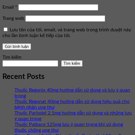
Email
*
Trang web
Lưu tên của tôi, email, và trang web trong trình duyệt này
cho lần bình luận kế tiếp của tôi.
Tìm kiếm
Tìm kiếm
Recent Posts
Thuốc Regonix 40mg hướng dẫn sử dụng và lưu ý quan
trọng
Thuốc Regonat 40mg hướng dẫn sử dụng hiệu quả cho
bệnh nhân ung thư
Thuốc Parlodel 2.5mg hướng dẫn sử dụng và những lưu
ý quan trọng
Thuốc Palbace 125mg lưu ý quan trọng khi sử dụng
thuốc chống ung thư