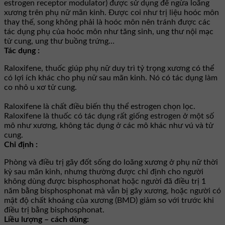
estrogen receptor modulator) được sử dụng để ngừa loãng
xương trên phụ nữ mãn kinh. Được coi như trị liệu hoóc môn
thay thế, song không phải là hoóc môn nên tránh được các
tác dụng phụ của hoóc môn như tăng sinh, ung thư nội mạc
tử cung, ung thư buồng trứng…
Tác dụng :
Raloxifene, thuốc giúp phụ nữ duy trì tỷ trọng xương có thể
có lợi ích khác cho phụ nữ sau mãn kinh. Nó có tác dụng làm
co nhỏ u xơ tử cung.
Raloxifene là chất điều biến thụ thể estrogen chọn lọc.
Raloxifene là thuốc có tác dụng rất giống estrogen ở một số
mô như xương, không tác dụng ở các mô khác như vú và tử
cung.
Chỉ định :
Phòng và điều trị gãy đốt sống do loãng xương ở phụ nữ thời
kỳ sau mãn kinh, nhưng thường được chỉ định cho người
không dùng được bisphosphonat hoặc người đã điều trị 1
năm bằng bisphosphonat mà vẫn bị gãy xương, hoặc người có
mật độ chất khoáng của xương (BMD) giảm so với trước khi
điều trị bằng bisphosphonat.
Liều lượng – cách dùng: