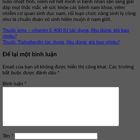
luôn nhiệt tình, niềm nở hết mình vì bệnh nhân sẵn sàng giải
đáp mọi thắc mắc về sức khỏe các bệnh nam khoa, viêm
nhiễm cơ quan sinh dục nam, rối loạn chức năng sinh lý cũng
như là chuẩn đoán vô sinh hiếm muộn ở nam giới.
Thuốc pms – vitamin E 400 IU tác dụng, liều dùng, giá bao
nhiêu?
Thuốc Tiphallerdin tác dụng, liều dùng, giá bao nhiêu?
Để lại một bình luận
Email của bạn sẽ không được hiển thị công khai.
Các trường
bắt buộc được đánh dấu
*
Bình luận
*
Tên
*