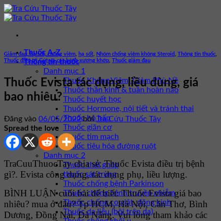
Bỏ
qua
nội
dung
Thuốc A-Z
Giảm đau, hạ sốt, chống viêm
,
hạ sốt
,
Nhóm chống viêm không Steroid
,
Thông tin thuốc
,
Thuốc điều trị Gút và các bệnh xương khớp
,
Thuốc giảm đau
Thông tin thuốc
Danh mục 1
Thuốc Kháng Viêm, Giảm Phù Nề
Thuốc Evista tác dụng, liều dùng, giá
Thuốc thần kinh & tuần hoàn não
bao nhiêu?
Thuốc huyết học
Thuốc Hormone, nội tiết và tránh thai
Thuốc hô hấp
Đăng vào
06/05/2022
bởi
Tra Cứu Thuốc Tây
Thuốc giãn cơ
Spread the love
Thuốc tim mạch
Thuốc tiêu hóa đường ruột
Danh mục 2
TraCuuThuocTay chia sẻ: Thuốc Evista điều trị bệnh
Thuốc thải ghép
gì?. Evista công dụng, tác dụng phụ, liều lượng.
thuốc sát trùng
Thuốc chống bệnh Parkinson
BÌNH LUẬN cuối bài để biết: Thuốc Evista giá bao
Thuốc chống bệnh truyền nhiễm
Thuốc chống co giật, động kinh
nhiêu? mua ở đâu? Tp HCM, Hà Nội, Cần Thơ, Bình
Thuốc da liễu (bôi trên da)
Dương, Đồng Nai, Đà Nẵng. Vui lòng tham khảo các