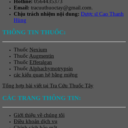
Hotline:
0564435373
Email:
tracuuthuoctay@gmail.com.
Chịu trách nhiệm nội dung:
Dược sĩ Cao Thanh
Hùng
THÔNG TIN THUỐC:
Thuốc
Nexium
Thuốc
Augmentin
Thuốc
Efferalgan
Thuốc
Alphachymotrypsin
các kiểu quan hệ bằng miệng
Tổng hợp bài viết tại Tra Cứu Thuốc Tây
CÁC TRANG THÔNG TIN:
Giới thiệu về chúng tôi
Điều khoản dịch vụ
Chính sách bảo mật