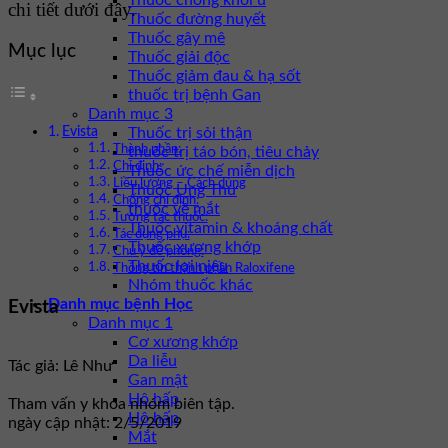
Thuốc chống khối u
chi tiết dưới đây.
Thuốc đường huyết
Thuốc gây mê
Mục lục
Thuốc giải độc
Thuốc giảm đau & hạ sốt
thuốc trị bệnh Gan
Danh mục 3
Evista
Thuốc trị sỏi thận
Thành phần:
thuốc trị táo bón, tiêu chảy
Chỉ định:
Thuốc ức chế miễn dịch
Liều lượng – Cách dùng
Thuốc Ung Thư
Chống chỉ định:
thuốc về mắt
Tương tác thuốc:
Thuốc vitamin & khoáng chất
Tác dụng phụ:
Thuốc xương khớp
Chú ý đề phòng:
Thuốc lợi niệu
Thông tin thành phần Raloxifene
Nhóm thuốc khác
Danh mục bệnh Học
Evista
Danh mục 1
Cơ xương khớp
Da liễu
Tác giả: Lê Như
Gan mật
Hô hấp
Tham vấn y khoa nhóm biên tập.
Hô hấp
ngày cập nhật: 2/5/2019
Mắt