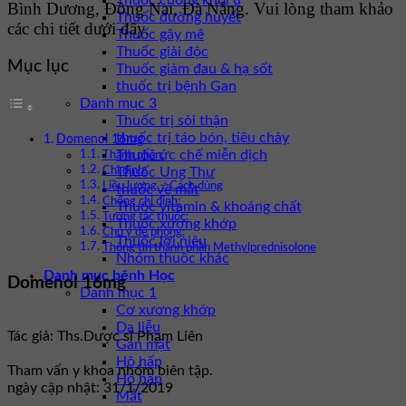
Thuốc chống khối u
Bình Dương, Đồng Nai, Đà Nẵng. Vui lòng tham khảo
Thuốc đường huyết
các chi tiết dưới đây.
Thuốc gây mê
Thuốc giải độc
Mục lục
Thuốc giảm đau & hạ sốt
thuốc trị bệnh Gan
Danh mục 3
Thuốc trị sỏi thận
thuốc trị táo bón, tiêu chảy
Domenol 16mg
Thuốc ức chế miễn dịch
Thành phần:
Thuốc Ung Thư
Chỉ định:
Liều lượng – Cách dùng
thuốc về mắt
Chống chỉ định:
Thuốc vitamin & khoáng chất
Tương tác thuốc:
Thuốc xương khớp
Chú ý đề phòng:
Thuốc lợi niệu
Thông tin thành phần Methylprednisolone
Nhóm thuốc khác
Danh mục bệnh Học
Domenol 16mg
Danh mục 1
Cơ xương khớp
Da liễu
Tác giả: Ths.Dược sĩ Phạm Liên
Gan mật
Hô hấp
Tham vấn y khoa nhóm biên tập.
Hô hấp
ngày cập nhật: 31/1/2019
Mắt