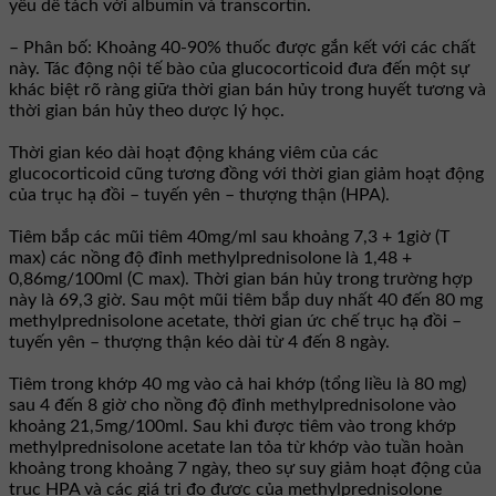
yếu dễ tách với albumin và transcortin.
– Phân bố: Khoảng 40-90% thuốc được gắn kết với các chất
này. Tác động nội tế bào của glucocorticoid đưa đến một sự
khác biệt rõ ràng giữa thời gian bán hủy trong huyết tương và
thời gian bán hủy theo dược lý học.
Thời gian kéo dài hoạt động kháng viêm của các
glucocorticoid cũng tương đồng với thời gian giảm hoạt động
của trục hạ đồi – tuyến yên – thượng thận (HPA).
Tiêm bắp các mũi tiêm 40mg/ml sau khoảng 7,3 + 1giờ (T
max) các nồng độ đỉnh methylprednisolone là 1,48 +
0,86mg/100ml (C max). Thời gian bán hủy trong trường hợp
này là 69,3 giờ. Sau một mũi tiêm bắp duy nhất 40 đến 80 mg
methylprednisolone acetate, thời gian ức chế trục hạ đồi –
tuyến yên – thượng thận kéo dài từ 4 đến 8 ngày.
Tiêm trong khớp 40 mg vào cả hai khớp (tổng liều là 80 mg)
sau 4 đến 8 giờ cho nồng độ đỉnh methylprednisolone vào
khoảng 21,5mg/100ml. Sau khi được tiêm vào trong khớp
methylprednisolone acetate lan tỏa từ khớp vào tuần hoàn
khoảng trong khoảng 7 ngày, theo sự suy giảm hoạt động của
trục HPA và các giá trị đo được của methylprednisolone