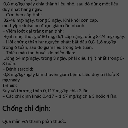
0,8 mg/kg/ngày chia thành liều nhỏ, sau đó dùng một liều
duy nhất hàng ngày.
– Cơn hen cấp tính:
32-48 mg/ngày, trong 5 ngày. Khi khỏi cơn cấp,
methylprednisolon được giảm dần nhanh.
– Viêm loét đại tràng mạn tính:
Bệnh nhẹ: thụt giữ 80 mg, đợt cấp nặng: uống 8-24 mg/ngày.
– Hội chứng thận hư nguyên phát: bắt đầu 0,8-1,6 mg/kg
trong 6 tuần, sau đó giảm liều trong 6-8 tuần.
– Thiếu máu tan huyết do miễn dịch:
Uống 64 mg/ngày, trong 3 ngày, phải điều trị ít nhất trong 6-
8 tuần.
– Bệnh sarcoid:
0,8 mg/kg/ngày làm thuyên giảm bệnh. Liều duy trì thấp 8
mg/ngày.
Trẻ em:
Suy vỏ thượng thận 0,117 mg/kg chia 3 lần.
– Các chỉ định khác 0,417 – 1,67 mg/kg chia 3 hoặc 4 lần.
Chống chỉ định:
Quá mẫn với thành phần thuốc.