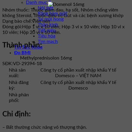
Danh mục 2
Nội tiết
Nhóm thuốc:
Thuốc giảm đau, hạ sốt, Nhóm chống viêm
Răng hàm mặt
không Steroid, Thuốc điều trị Gút và các bệnh xương khớp
Tai mũi họng
Dạng bào chế:
Viên nén
Thần kinh
Đóng gói:
Hộp 1 vỉ x 10 viên; Hộp 3 vỉ x 10 viên; Hộp 10 vỉ x
Tiết niệu
10 viên; Hộp 20 vỉ x 10 viên.
Tiêu hóa
Tim mạch
Thành phần:
Tin Sức Khỏe
Đo BMI
Methylprednisolon 16mg
SĐK:
VD-29394-18
Nhà sản
Công ty cổ phần xuất nhập khẩu Y tế
xuất:
Domesco – VIỆT NAM
Nhà đăng
Công ty cổ phần xuất nhập khẩu Y tế
ký:
Domesco
Nhà phân
phối:
Chỉ định:
– Bất thường chức năng vỏ thượng thận.