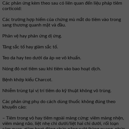
Các phản ứng kèm theo sau có liên quan đến liệu pháp tiêm
corticoid:
Các trường hợp hiếm của chứng mù mắt do tiêm vào trong
sang thương quanh mặt và đầu.
Phản vệ hay phản ứng dị ứng.
Tăng sắc tố hay giảm sắc tố.
Teo da hay teo dưới da áp-xe vô khuẩn.
Nóng đỏ nơi tiêm sau khi tiêm vào bao hoạt dịch.
Bệnh khớp kiểu Charcot.
Nhiễm trùng tại vị trí tiêm do kỹ thuật không vô trùng.
Các phản ứng phụ do cách dùng thuốc không đúng theo
khuyến cáo:
– Tiêm trong vỏ hay tiêm ngoài màng cứng: viêm màng nhện,
viêm màng não, liệt nhẹ chi dưới/liệt hai chi dưới, rối loạn