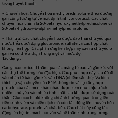
trong huyết thanh.
– Chuyển hoá: Chuyển hóa methylprednisolone theo đường
gan cũng tương tự về mặt định tính với cortisol. Các chất
chuyển hóa chính là 20-beta hydroxymethylprednisolone và
20-beta-hydroxy-6-alpha-methylprednisolone.
– Thải trừ: Các chất chuyển hóa được đào thải chủ yếu qua
nước tiểu dưới dạng glucuronide, sulfate và các hợp chất
không liên hợp. Các phản ứng liên hợp này xảy ra chủ yếu ở
gan và có thể ở thận trong một vài mức độ.
Tác dụng :
Các glucocorticoid thấm qua các màng tế bào và gắn kết với
các thụ thể tương bào đặc hiệu. Các phức hợp này sau đó đi
vào nhân tế bào, gắn kết vào DNA (nhiễm sắc thể). Và kích
thích sự vận chuyển của RNA thông tin và sự tổng hợp
protein của các men khác nhau được xem như chịu trách
nhiệm chủ yếu vào nhiều tính chất sau khi được sử dụng toàn
thân. Glucocorticoid không chỉ ảnh hưởng quan trọng lên
tiến trình viêm và miễn dịch mà còn tác động lên chuyển hóa
carbohydrate, protein và chất béo. Các chất này cũng tác
động lên hệ tim mạch, cơ vân và hệ thần kinh trung ương.