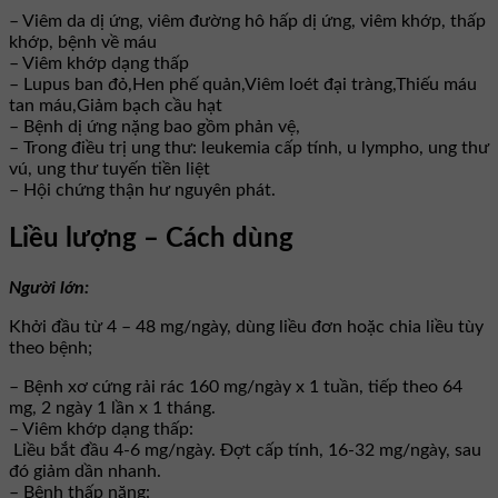
– Viêm da dị ứng, viêm đường hô hấp dị ứng, viêm khớp, thấp
khớp, bệnh về máu
– Viêm khớp dạng thấp
– Lupus ban đỏ,Hen phế quản,Viêm loét đại tràng,Thiếu máu
tan máu,Giảm bạch cầu hạt
– Bệnh dị ứng nặng bao gồm phản vệ,
– Trong điều trị ung thư: leukemia cấp tính, u lympho, ung thư
vú, ung thư tuyến tiền liệt
– Hội chứng thận hư nguyên phát.
Liều lượng – Cách dùng
Người lớn:
Khởi đầu từ 4 – 48 mg/ngày, dùng liều đơn hoặc chia liều tùy
theo bệnh;
– Bệnh xơ cứng rải rác 160 mg/ngày x 1 tuần, tiếp theo 64
mg, 2 ngày 1 lần x 1 tháng.
– Viêm khớp dạng thấp:
Liều bắt đầu 4-6 mg/ngày. Đợt cấp tính, 16-32 mg/ngày, sau
đó giảm dần nhanh.
– Bệnh thấp nặng: