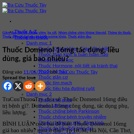
Bỏ
qua
nội
dung
Thuốc A-Z
Giảm đau, hạ sốt, chống viêm
,
hạ sốt
,
Nhóm chống viêm không Steroid
,
Thông tin thuốc
,
Thuốc điều trị Gút và các bệnh xương khớp
,
Thuốc giảm đau
Thông tin thuốc
Danh mục 1
Thuốc Kháng Viêm, Giảm Phù Nề
Thuốc Domenol 16mg tác dụng, liều
Thuốc thần kinh & tuần hoàn não
dùng, giá bao nhiêu?
Thuốc huyết học
Thuốc Hormone, nội tiết và tránh thai
Thuốc hô hấp
Đăng vào
11/05/2022
bởi
Tra Cứu Thuốc Tây
Thuốc giãn cơ
Spread the love
Thuốc tim mạch
Thuốc tiêu hóa đường ruột
Danh mục 2
TraCuuThuocTay chia sẻ: Thuốc Domenol 16mg điều
Thuốc thải ghép
trị bệnh gì?. Domenol 16mg công dụng, tác dụng phụ,
thuốc sát trùng
Thuốc chống bệnh Parkinson
liều lượng.
Thuốc chống bệnh truyền nhiễm
Thuốc chống co giật, động kinh
BÌNH LUẬN cuối bài để biết: Thuốc Domenol 16mg
Thuốc da liễu (bôi trên da)
giá bao nhiêu? mua ở đâu? Tp HCM, Hà Nội, Cần Thơ,