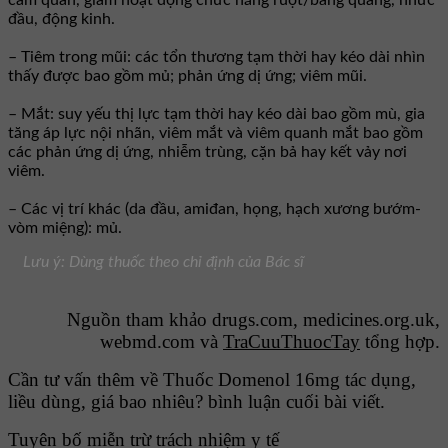
cảm quan, giảm hoạt động chức năng ruột/bàng quang, nhức
đầu, động kinh.
– Tiêm trong mũi: các tổn thương tạm thời hay kéo dài nhìn
thấy được bao gồm mủ; phản ứng dị ứng; viêm mũi.
– Mắt: suy yếu thị lực tạm thời hay kéo dài bao gồm mù, gia
tăng áp lực nội nhãn, viêm mắt và viêm quanh mắt bao gồm
các phản ứng dị ứng, nhiễm trùng, cặn bả hay kết vảy nơi
viêm.
– Các vị trí khác (da đầu, amiđan, họng, hạch xương bướm-
vòm miệng): mủ.
Lưu ý: Dùng thuốc theo chỉ định của Bác sĩ
Nguồn tham khảo drugs.com, medicines.org.uk,
webmd.com và
TraCuuThuocTay
tổng hợp.
Cần tư vấn thêm về Thuốc Domenol 16mg tác dụng,
liều dùng, giá bao nhiêu? bình luận cuối bài viết.
Tuyên bố miễn trừ trách nhiệm y tế