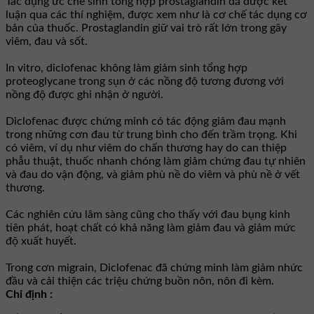
Tác dụng ức chế sinh tổng hợp prostaglandin đã được kết
luận qua các thí nghiệm, được xem như là cơ chế tác dụng cơ
bản của thuốc. Prostaglandin giữ vai trò rất lớn trong gây
viêm, đau và sốt.
In vitro, diclofenac không làm giảm sinh tổng hợp
proteoglycane trong sụn ở các nồng độ tương đương với
nồng độ được ghi nhận ở người.
Diclofenac được chứng minh có tác động giảm đau mạnh
trong những cơn đau từ trung bình cho đến trầm trọng. Khi
có viêm, ví dụ như viêm do chấn thương hay do can thiệp
phẫu thuật, thuốc nhanh chóng làm giảm chứng đau tự nhiên
và đau do vận động, và giảm phù nề do viêm và phù nề ở vết
thương.
Các nghiên cứu lâm sàng cũng cho thấy với đau bụng kinh
tiên phát, hoạt chất có khả năng làm giảm đau và giảm mức
độ xuất huyết.
Trong cơn migrain, Diclofenac đã chứng minh làm giảm nhức
đầu và cải thiện các triệu chứng buồn nôn, nôn đi kèm.
Chỉ định :