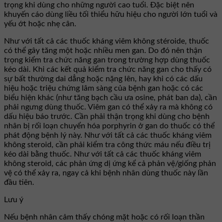
trọng khi dùng cho những người cao tuổi. Đặc biệt nên
khuyến cáo dùng liều tối thiểu hữu hiệu cho người lớn tuổi và
yếu ớt hoặc nhẹ cân.
Như với tất cả các thuốc kháng viêm không stéroide, thuốc
có thể gây tăng một hoặc nhiều men gan. Do đó nên thận
trọng kiểm tra chức năng gan trong trường hợp dùng thuốc
kéo dài. Khi các kết quả kiểm tra chức năng gan cho thấy có
sự bất thường dai dẳng hoặc nặng lên, hay khi có các dấu
hiệu hoặc triệu chứng lâm sàng của bệnh gan hoặc có các
biểu hiện khác (như tăng bạch cầu ưa osine, phát ban da), cần
phải ngưng dùng thuốc. Viêm gan có thể xảy ra mà không có
dấu hiệu báo trước. Cần phải thận trọng khi dùng cho bệnh
nhân bị rối loạn chuyển hóa porphyrin ở gan do thuốc có thể
phát động bệnh lý này. Như với tất cả các thuốc kháng viêm
không steroid, cần phải kiểm tra công thức máu nếu điều trị
kéo dài bằng thuốc. Như với tất cả các thuốc kháng viêm
không steroid, các phản ứng dị ứng kể cả phản vệ/giống phản
vệ có thể xảy ra, ngay cả khi bệnh nhân dùng thuốc này lần
đầu tiên.
Lưu ý
Nếu bệnh nhân cảm thấy chóng mặt hoặc có rối loạn thần