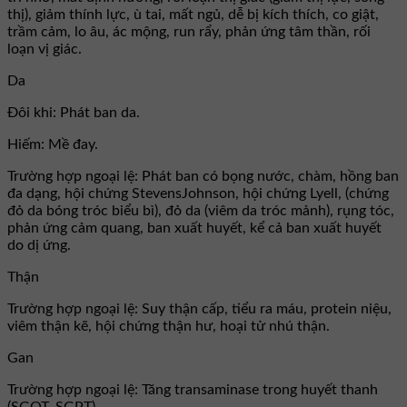
thị), giảm thính lực, ù tai, mất ngủ, dễ bị kích thích, co giật,
trầm cảm, lo âu, ác mộng, run rẩy, phản ứng tâm thần, rối
loạn vị giác.
Da
Đôi khi: Phát ban da.
Hiếm: Mề đay.
Trường hợp ngoại lệ: Phát ban có bọng nước, chàm, hồng ban
đa dạng, hội chứng StevensJohnson, hội chứng Lyell, (chứng
đỏ da bóng tróc biểu bì), đỏ da (viêm da tróc mảnh), rụng tóc,
phản ứng cảm quang, ban xuất huyết, kể cả ban xuất huyết
do dị ứng.
Thận
Trường hợp ngoại lệ: Suy thận cấp, tiểu ra máu, protein niệu,
viêm thận kẽ, hội chứng thận hư, hoại tử nhú thận.
Gan
Trường hợp ngoại lệ: Tăng transaminase trong huyết thanh
(SGOT, SGPT).