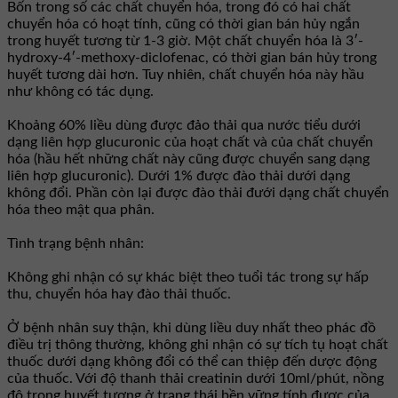
Bốn trong số các chất chuyển hóa, trong đó có hai chất
chuyển hóa có hoạt tính, cũng có thời gian bán hủy ngắn
trong huyết tương từ 1-3 giờ. Một chất chuyển hóa là 3′-
hydroxy-4′-methoxy-diclofenac, có thời gian bán hủy trong
huyết tương dài hơn. Tuy nhiên, chất chuyển hóa này hầu
như không có tác dụng.
Khoảng 60% liều dùng được đảo thải qua nước tiểu dưới
dạng liên hợp glucuronic của hoạt chất và của chất chuyển
hóa (hầu hết những chất này cũng được chuyển sang dạng
liên hợp glucuronic). Dưới 1% được đào thải dưới dạng
không đổi. Phần còn lại được đào thải đưới dạng chất chuyển
hóa theo mật qua phân.
Tình trạng bệnh nhân:
Không ghi nhận có sự khác biệt theo tuổi tác trong sự hấp
thu, chuyển hóa hay đào thải thuốc.
Ở bệnh nhân suy thận, khi dùng liều duy nhất theo phác đồ
điều trị thông thường, không ghi nhận có sự tích tụ hoạt chất
thuốc dưới dạng không đổi có thể can thiệp đến dược động
của thuốc. Với độ thanh thải creatinin dưới 10ml/phút, nồng
độ trong huyết tương ở trạng thái bền vững tính được của