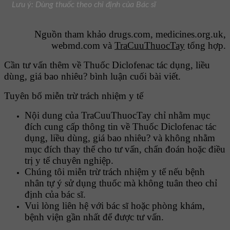
Lưu ý: Dùng thuốc theo chỉ định của Bác sĩ
Nguồn tham khảo drugs.com, medicines.org.uk,
webmd.com và
TraCuuThuocTay
tổng hợp.
Cần tư vấn thêm về Thuốc Diclofenac tác dụng, liều
dùng, giá bao nhiêu? bình luận cuối bài viết.
Tuyên bố miễn trừ trách nhiệm y tế
Nội dung của TraCuuThuocTay chỉ nhằm mục
đích cung cấp thông tin về Thuốc Diclofenac tác
dụng, liều dùng, giá bao nhiêu? và không nhằm
mục đích thay thế cho tư vấn, chẩn đoán hoặc điều
trị y tế chuyên nghiệp.
Chúng tôi miễn trừ trách nhiệm y tế nếu bệnh
nhân tự ý sử dụng thuốc mà không tuân theo chỉ
định của bác sĩ.
Vui lòng liên hệ với bác sĩ hoặc phòng khám,
bệnh viện gần nhất để được tư vấn.