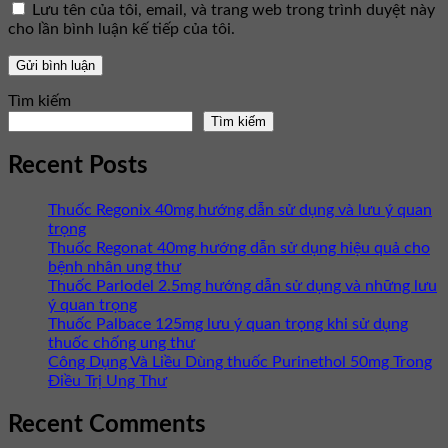
Lưu tên của tôi, email, và trang web trong trình duyệt này
cho lần bình luận kế tiếp của tôi.
Tìm kiếm
Tìm kiếm
Recent Posts
Thuốc Regonix 40mg hướng dẫn sử dụng và lưu ý quan
trọng
Thuốc Regonat 40mg hướng dẫn sử dụng hiệu quả cho
bệnh nhân ung thư
Thuốc Parlodel 2.5mg hướng dẫn sử dụng và những lưu
ý quan trọng
Thuốc Palbace 125mg lưu ý quan trọng khi sử dụng
thuốc chống ung thư
Công Dụng Và Liều Dùng thuốc Purinethol 50mg Trong
Điều Trị Ung Thư
Recent Comments