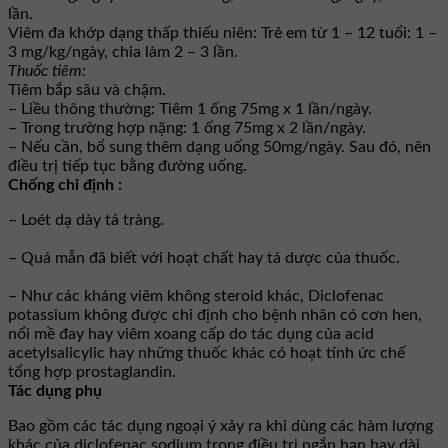
lần.
Viêm đa khớp dạng thấp thiếu niên: Trẻ em từ 1 – 12 tuổi: 1 –
3 mg/kg/ngày, chia làm 2 – 3 lần.
Thuốc tiêm:
Tiêm bắp sâu và chậm.
– Liều thông thường: Tiêm 1 ống 75mg x 1 lần/ngày.
– Trong trường hợp nặng: 1 ống 75mg x 2 lần/ngày.
– Nếu cần, bổ sung thêm dạng uống 50mg/ngày. Sau đó, nên
điều trị tiếp tục bằng đường uống.
Chống chỉ định :
– Loét dạ dày tá tràng.
– Quá mẫn đã biết với hoạt chất hay tá dược của thuốc.
– Như các kháng viêm không steroid khác, Diclofenac
potassium không được chỉ định cho bệnh nhân có cơn hen,
nổi mề đay hay viêm xoang cấp do tác dụng của acid
acetylsalicylic hay những thuốc khác có hoạt tính ức chế
tổng hợp prostaglandin.
Tác dụng phụ
Bao gồm các tác dụng ngoại ý xảy ra khi dùng các hàm lượng
khác của diclofenac sodium trong điều trị ngắn hạn hay dài