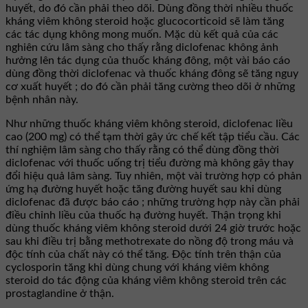
huyết, do đó cần phải theo dõi. Dùng đồng thời nhiều thuốc
kháng viêm không steroid hoặc glucocorticoid sẽ làm tăng
các tác dụng không mong muốn. Mặc dù kết quả của các
nghiên cứu lâm sàng cho thấy rằng diclofenac không ảnh
hưởng lên tác dụng của thuốc kháng đông, một vài báo cáo
dùng đồng thời diclofenac và thuốc kháng đông sẽ tăng nguy
cơ xuất huyết ; do đó cần phải tăng cường theo dõi ở những
bệnh nhân này.
Như những thuốc kháng viêm không steroid, diclofenac liều
cao (200 mg) có thể tạm thời gây ức chế kết tập tiểu cầu. Các
thí nghiệm lâm sàng cho thấy rằng có thể dùng đồng thời
diclofenac với thuốc uống trị tiểu đường mà không gây thay
đổi hiệu quả lâm sàng. Tuy nhiên, một vài trường hợp có phản
ứng hạ đường huyết hoặc tăng đường huyết sau khi dùng
diclofenac đã được báo cáo ; những trường hợp này cần phải
điều chỉnh liều của thuốc hạ đường huyết. Thận trọng khi
dùng thuốc kháng viêm không steroid dưới 24 giờ trước hoặc
sau khi điều trị bằng methotrexate do nồng độ trong máu và
độc tính của chất này có thể tăng. Độc tính trên thận của
cyclosporin tăng khi dùng chung với kháng viêm không
steroid do tác động của kháng viêm không steroid trên các
prostaglandine ở thận.