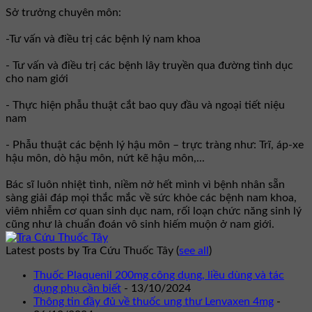
Sở trưởng chuyên môn:
-Tư vấn và điều trị các bệnh lý nam khoa
- Tư vấn và điều trị các bệnh lây truyền qua đường tình dục
cho nam giới
- Thực hiện phẫu thuật cắt bao quy đầu và ngoại tiết niệu
nam
- Phẫu thuật các bệnh lý hậu môn – trực tràng như: Trĩ, áp-xe
hậu môn, dò hậu môn, nứt kẽ hậu môn,...
Bác sĩ luôn nhiệt tình, niềm nở hết mình vì bệnh nhân sẵn
sàng giải đáp mọi thắc mắc về sức khỏe các bệnh nam khoa,
viêm nhiễm cơ quan sinh dục nam, rối loạn chức năng sinh lý
cũng như là chuẩn đoán vô sinh hiếm muộn ở nam giới.
Latest posts by Tra Cứu Thuốc Tây
(
see all
)
Thuốc Plaquenil 200mg công dụng, liều dùng và tác
dụng phụ cần biết
- 13/10/2024
Thông tin đầy đủ về thuốc ung thư Lenvaxen 4mg
-