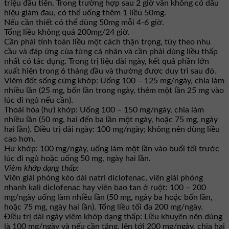
triệu đầu tiên. Trong trường hợp sau 2 giờ vẫn không có dấu
hiệu giảm đau, có thể uống thêm 1 liều 50mg.
Nếu cần thiết có thể dùng 50mg mỗi 4-6 giờ.
Tổng liều không quá 200mg/24 giờ.
Cần phải tính toán liều một cách thận trọng, tùy theo nhu
cầu và đáp ứng của từng cá nhân và cần phải dùng liều thấp
nhất có tác dụng. Trong trị liệu dài ngày, kết quả phần lớn
xuất hiện trong 6 tháng đầu và thường được duy trì sau đó.
Viêm đốt sống cứng khớp: Uống 100 – 125 mg/ngày, chia làm
nhiều lần (25 mg, bốn lần trong ngày, thêm một lần 25 mg vào
lúc đi ngủ nếu cần).
Thoái hóa (hư) khớp: Uống 100 – 150 mg/ngày, chia làm
nhiều lần (50 mg, hai đến ba lần một ngày, hoặc 75 mg, ngày
hai lần). Ðiều trị dài ngày: 100 mg/ngày; không nên dùng liều
cao hơn.
Hư khớp: 100 mg/ngày, uống làm một lần vào buổi tối trước
lúc đi ngủ hoặc uống 50 mg, ngày hai lần.
Viêm khớp dạng thấp:
Viên giải phóng kéo dài natri diclofenac, viên giải phóng
nhanh kali diclofenac hay viên bao tan ở ruột: 100 – 200
mg/ngày uống làm nhiều lần (50 mg, ngày ba hoặc bốn lần,
hoặc 75 mg, ngày hai lần). Tổng liều tối đa 200 mg/ngày.
Ðiều trị dài ngày viêm khớp dạng thấp: Liều khuyên nên dùng
là 100 mg/ngày và nếu cần tăng, lên tới 200 mg/ngày, chia hai