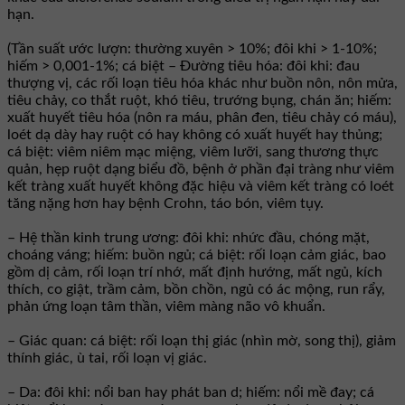
hạn.
(Tần suất ước lượn: thường xuyên > 10%; đôi khi > 1-10%;
hiếm > 0,001-1%; cá biệt – Ðường tiêu hóa: đôi khi: đau
thượng vị, các rối loạn tiêu hóa khác như buồn nôn, nôn mửa,
tiêu chảy, co thắt ruột, khó tiêu, trướng bụng, chán ăn; hiếm:
xuất huyết tiêu hóa (nôn ra máu, phân đen, tiêu chảy có máu),
loét dạ dày hay ruột có hay không có xuất huyết hay thủng;
cá biệt: viêm niêm mạc miệng, viêm lưỡi, sang thương thực
quản, hẹp ruột dạng biểu đồ, bệnh ở phần đại tràng như viêm
kết tràng xuất huyết không đặc hiệu và viêm kết tràng có loét
tăng nặng hơn hay bệnh Crohn, táo bón, viêm tụy.
– Hệ thần kinh trung ương: đôi khi: nhức đầu, chóng mặt,
choáng váng; hiếm: buồn ngủ; cá biệt: rối loạn cảm giác, bao
gồm dị cảm, rối loạn trí nhớ, mất định hướng, mất ngủ, kích
thích, co giật, trầm cảm, bồn chồn, ngủ có ác mộng, run rẩy,
phản ứng loạn tâm thần, viêm màng não vô khuẩn.
– Giác quan: cá biệt: rối loạn thị giác (nhìn mờ, song thị), giảm
thính giác, ù tai, rối loạn vị giác.
– Da: đôi khi: nổi ban hay phát ban d; hiếm: nổi mề đay; cá