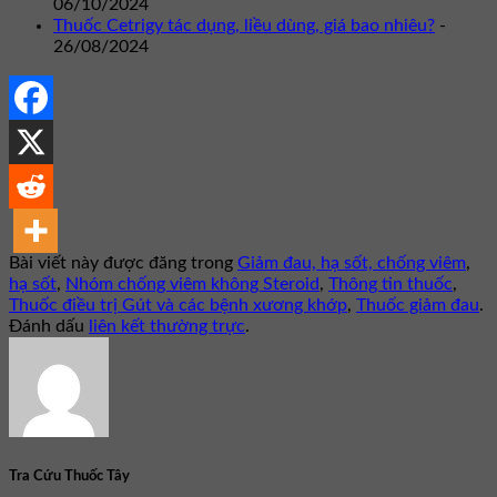
06/10/2024
Thuốc Cetrigy tác dụng, liều dùng, giá bao nhiêu?
-
26/08/2024
Bài viết này được đăng trong
Giảm đau, hạ sốt, chống viêm
,
hạ sốt
,
Nhóm chống viêm không Steroid
,
Thông tin thuốc
,
Thuốc điều trị Gút và các bệnh xương khớp
,
Thuốc giảm đau
.
Đánh dấu
liên kết thường trực
.
Tra Cứu Thuốc Tây