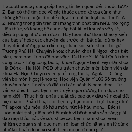
Tracuuthuoctay cung cấp thông tin liên quan đến thuốc từ A-
Z. Bạn có thể tìm đọc về các thuốc được kê toa cũng như
không kê toa, hoặc tìm hiểu dựa trên phân loại của Thuốc A-
Z. Những thông tin trên chỉ mang tính chất tìm hiểu, mở rộng
kiến thức, và không hề cung cấp bất kì lời khuyên về y tế,
điều trị cũng như chẩn đoán. Hãy luôn nhớ tham khảo ý kiến
của bác sĩ hoặc các chuyên gia trước khi bắt đầu, dừng hay
thay đổi phương pháp điều trị, chăm sóc sức khỏe. Tác giả :
Trương Phú Hải Chuyên khoa: chuyên khoa II Ngoại khoa tiết
niệu, nam học. Trình độ học vấn: -Đại học Y Hà Nội Quá trình
công tác: - Từng công tác tại khoa Ngoại – bệnh viện Đa khoa
Hà Đông – Hà Nội -PGĐ phụ trách chuyên môn bệnh viện đa
khoa Hà Nội -Chuyên viên y tế công tác tại Agola... -Giảng
viên bộ môn Ngoại khoa tại Học viện Quân Y 103 Sở trưởng
chuyên môn: -Tư vấn và điều trị các bệnh lý nam khoa - Tư
vấn và điều trị các bệnh lây truyền qua đường tình dục cho
nam giới - Thực hiện phẫu thuật cắt bao quy đầu và ngoại tiết
niệu nam - Phẫu thuật các bệnh lý hậu môn – trực tràng như:
Trĩ, áp-xe hậu môn, dò hậu môn, nứt kẽ hậu môn,... Bác sĩ
luôn nhiệt tình, niềm nở hết mình vì bệnh nhân sẵn sàng giải
đáp mọi thắc mắc về sức khỏe các bệnh nam khoa, viêm
nhiễm cơ quan sinh dục nam, rối loạn chức năng sinh lý cũng
như là chuẩn đoán vô sinh hiếm muộn ở nam giới.