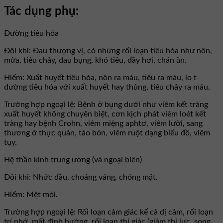
Tác dụng phụ:
Đường tiêu hóa
Đôi khi: Đau thượng vị, có những rối loạn tiêu hóa như nôn,
mửa, tiêu chảy, đau bụng, khó tiêu, đầy hơi, chán ăn.
Hiếm: Xuất huyết tiêu hóa, nôn ra máu, tiêu ra máu, lo t
đường tiêu hóa với xuất huyết hay thủng, tiêu chảy ra máu.
Trường hợp ngoại lệ: Bệnh ở bụng dưới như viêm kết tràng
xuất huyết không chuyên biệt, cơn kịch phát viêm loét kết
tràng hay bệnh Crohn, viêm miệng aphtơ, viêm lưỡi, sang
thương ở thực quản, táo bón, viêm ruột dạng biểu đồ, viêm
tụy.
Hệ thần kinh trung ương (và ngoại biên)
Đôi khi: Nhức đầu, choáng váng, chóng mặt.
Hiếm: Mệt mỏi.
Trường hợp ngoại lệ: Rối loạn cảm giác kể cả dị cảm, rối loạn
trí nhớ, mất định hướng, rối loạn thị giác (giảm thị lực, song