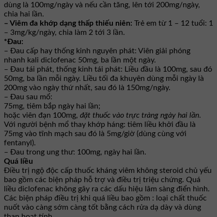
dùng là 100mg/ngày và nếu cần tăng, lên tới 200mg/ngày,
chia hai lần.
– Viêm đa khớp dạng thấp thiếu niên:
Trẻ em từ 1 – 12 tuổi: 1
– 3mg/kg/ngày, chia làm 2 tới 3 lần.
*Ðau:
– Ðau cấp hay thống kinh nguyên phát: Viên giải phóng
nhanh kali diclofenac 50mg, ba lần một ngày.
– Ðau tái phát, thống kinh tái phát: Liều đầu là 100mg, sau đó
50mg, ba lần mỗi ngày. Liều tối đa khuyên dùng mỗi ngày là
200mg vào ngày thứ nhất, sau đó là 150mg/ngày.
– Ðau sau mổ:
75mg, tiêm bắp ngày hai lần;
hoặc viên đạn 100mg,
đặt thuốc vào trực tràng ngày hai lần
.
Với người bệnh mổ thay khớp háng: tiêm liều khởi đầu là
75mg vào tĩnh mạch sau đó là 5mg/giờ (dùng cùng với
fentanyl).
– Ðau trong ung thư: 100mg, ngày hai lần.
Quá liều
Điều trị ngộ độc cấp thuốc kháng viêm không steroid chủ yếu
bao gồm các biện pháp hỗ trợ và điều trị triệu chứng. Quá
liều diclofenac không gây ra các dấu hiệu lâm sàng điển hình.
Các biện pháp điều trị khi quá liều bao gồm : loại chất thuốc
nuốt vào càng sớm càng tốt bằng cách rửa dạ dày và dùng
than hoạt tính.