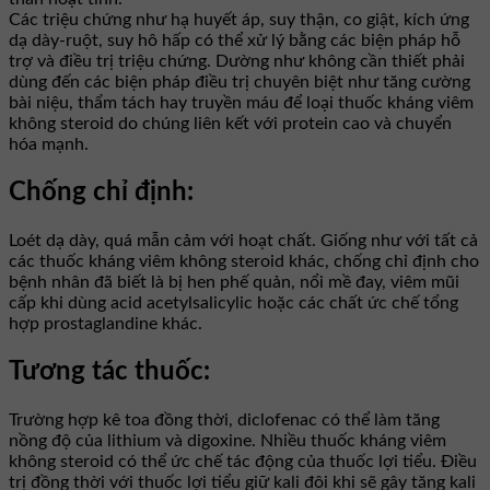
Các triệu chứng như hạ huyết áp, suy thận, co giật, kích ứng
dạ dày-ruột, suy hô hấp có thể xử lý bằng các biện pháp hỗ
trợ và điều trị triệu chứng. Dường như không cần thiết phải
dùng đến các biện pháp điều trị chuyên biệt như tăng cường
bài niệu, thẩm tách hay truyền máu để loại thuốc kháng viêm
không steroid do chúng liên kết với protein cao và chuyển
hóa mạnh.
Chống chỉ định:
Loét dạ dày, quá mẫn cảm với hoạt chất. Giống như với tất cả
các thuốc kháng viêm không steroid khác, chống chỉ định cho
bệnh nhân đã biết là bị hen phế quản, nổi mề đay, viêm mũi
cấp khi dùng acid acetylsalicylic hoặc các chất ức chế tổng
hợp prostaglandine khác.
Tương tác thuốc:
Trường hợp kê toa đồng thời, diclofenac có thể làm tăng
nồng độ của lithium và digoxine. Nhiều thuốc kháng viêm
không steroid có thể ức chế tác động của thuốc lợi tiểu. Điều
trị đồng thời với thuốc lợi tiểu giữ kali đôi khi sẽ gây tăng kali