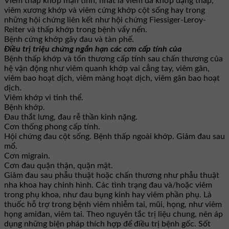
Viêm thấp khớp mạn tính, nhất là viêm đa khớp dạng thấp,
viêm xương khớp và viêm cứng khớp cột sống hay trong
những hội chứng liên kết như hội chứng Fiessiger-Leroy-
Reiter và thấp khớp trong bệnh vẩy nến.
Bệnh cứng khớp gây đau và tàn phế.
Điều trị triệu chứng ngắn hạn các cơn cấp tính của
Bệnh thấp khớp và tổn thương cấp tính sau chấn thương của
hệ vận động như viêm quanh khớp vai cẳng tay, viêm gân,
viêm bao hoạt dịch, viêm màng hoạt dịch, viêm gân bao hoạt
dịch.
Viêm khớp vi tinh thể.
Bệnh khớp.
Đau thắt lưng, đau rễ thần kinh nặng.
Cơn thống phong cấp tính.
Hội chứng đau cột sống. Bệnh thấp ngoài khớp. Giảm đau sau
mổ.
Cơn migrain.
Cơn đau quặn thận, quặn mật.
Giảm đau sau phẫu thuật hoặc chấn thương như phẫu thuật
nha khoa hay chỉnh hình. Các tình trạng đau và/hoặc viêm
trong phụ khoa, như đau bụng kinh hay viêm phần phụ. Là
thuốc hỗ trợ trong bệnh viêm nhiễm tai, mũi, họng, như viêm
họng amiđan, viêm tai. Theo nguyên tắc trị liệu chung, nên áp
dụng những biện pháp thích hợp để điều trị bệnh gốc. Sốt