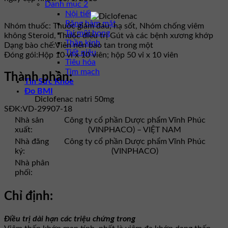
Danh mục 2
Nội tiết
Răng hàm mặt
Nhóm thuốc:
Thuốc giảm đau, hạ sốt, Nhóm chống viêm
Tai mũi họng
không Steroid, Thuốc điều trị Gút và các bệnh xương khớp
Thần kinh
Dạng bào chế:
Viên nén bao tan trong một
Tiết niệu
Đóng gói:
Hộp 10 vỉ x 10 viên; hộp 50 vỉ x 10 viên
Tiêu hóa
Tim mạch
Thành phần:
Tin Sức Khỏe
Đo BMI
Diclofenac natri 50mg
SĐK:
VD-29907-18
Nhà sản
Công ty cổ phần Dược phẩm Vĩnh Phúc
xuất:
(VINPHACO) – VIỆT NAM
Nhà đăng
Công ty cổ phần Dược phẩm Vĩnh Phúc
ký:
(VINPHACO)
Nhà phân
phối:
Chỉ định:
Điều trị dài hạn các triệu chứng trong