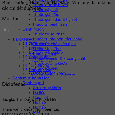
Thuốc chống khối u
Bình Dương, Đồng Nai, Đà Nẵng. Vui lòng tham khảo
Thuốc đường huyết
các chi tiết dưới đây.
Thuốc gây mê
Thuốc giải độc
Mục lục
Thuốc giảm đau & hạ sốt
thuốc trị bệnh Gan
Danh mục 3
Thuốc trị sỏi thận
thuốc trị táo bón, tiêu chảy
Diclofenac
Thuốc ức chế miễn dịch
Thành phần:
Thuốc Ung Thư
Chỉ định:
Liều lượng – Cách dùng
thuốc về mắt
Chống chỉ định:
Thuốc vitamin & khoáng chất
Tương tác thuốc:
Thuốc xương khớp
Tác dụng phụ:
Thuốc lợi niệu
Chú ý đề phòng:
Nhóm thuốc khác
Thông tin thành phần Diclofenac
Danh mục bệnh Học
Danh mục 1
Diclofenac
Cơ xương khớp
Da liễu
Gan mật
Tác giả: Ths.Dược sĩ Phạm Liên
Hô hấp
Hô hấp
Tham vấn y khoa nhóm biên tập.
Mắt
ngày cập nhật: 16/1/2018