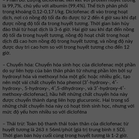
– Phân bố: Lượng diclofenac liên kết với protein huyết tương
là 99,7%, chủ yếu với albumin (99,4%). Thể tích phân phối
trong khoảng 0,12-0,17 l/kg. Diclofenac đi vào trong hoạt
dịch, nơi có nồng độ tối đa đo được từ 2 đến 4 giờ sau khi đạt
được nồng độ tối đa trong huyết tương. Thời gian bán hủy
đào thải từ hoạt dịch là 3-6 giờ. Hai giờ sau khi đạt đến nồng
độ tối đa trong huyết tương, nồng độ hoạt chất trong hoạt
dịch đã cao hơn nồng độ trong huyết tương, và nồng độ này
được duy trì cao hơn so với trong huyết tương cho đến 12
giờ.
– Chuyển hóa: Chuyển hóa sinh học của diclofenac một phần
do sự liên hợp của bản thân phân tử nhưng phần lớn bởi sự
hydroxyl hóa và methoxyl hóa một gốc hoặc nhiều gốc, tạo
nên một vài chất chuyển hóa phenol (3′-hydroxy-, 4′-
hydroxy-, 5-hydroxy-, 4′,5-dihydroxy-, và 3′-hydroxy-4′-
methoxy-diclofenac), hầu hết những chất chuyển hóa này
được chuyển thành dạng liên hợp glucuronic. Hai trong số
những chất chuyển hóa này có hoạt tính sinh học, nhưng với
mức độ yếu hơn nhiều so với dicloféna
– Thải trừ: Toàn bộ thanh thải toàn thân của diclofenac từ
huyết tương là 263 ± 56ml/phút (giá trị trung bình ± SD).
Thời gian bán hủy cuối cùng trong huyết tương là 1-2 giờ.