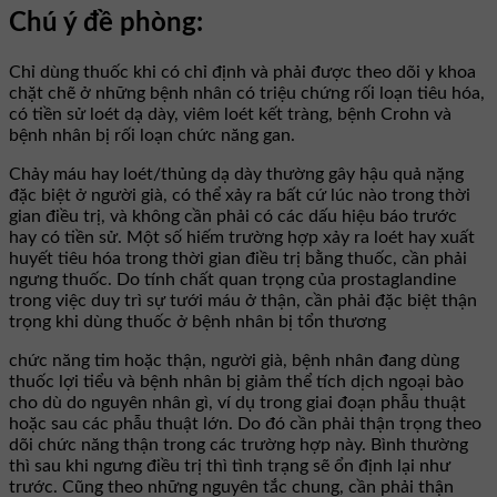
Chú ý đề phòng:
Chỉ dùng thuốc khi có chỉ định và phải được theo dõi y khoa
chặt chẽ ở những bệnh nhân có triệu chứng rối loạn tiêu hóa,
có tiền sử loét dạ dày, viêm loét kết tràng, bệnh Crohn và
bệnh nhân bị rối loạn chức năng gan.
Chảy máu hay loét/thủng dạ dày thường gây hậu quả nặng
đặc biệt ở người già, có thể xảy ra bất cứ lúc nào trong thời
gian điều trị, và không cần phải có các dấu hiệu báo trước
hay có tiền sử. Một số hiếm trường hợp xảy ra loét hay xuất
huyết tiêu hóa trong thời gian điều trị bằng thuốc, cần phải
ngưng thuốc. Do tính chất quan trọng của prostaglandine
trong việc duy trì sự tưới máu ở thận, cần phải đặc biệt thận
trọng khi dùng thuốc ở bệnh nhân bị tổn thương
chức năng tim hoặc thận, người già, bệnh nhân đang dùng
thuốc lợi tiểu và bệnh nhân bị giảm thể tích dịch ngoại bào
cho dù do nguyên nhân gì, ví dụ trong giai đoạn phẫu thuật
hoặc sau các phẫu thuật lớn. Do đó cần phải thận trọng theo
dõi chức năng thận trong các trường hợp này. Bình thường
thì sau khi ngưng điều trị thì tình trạng sẽ ổn định lại như
trước. Cũng theo những nguyên tắc chung, cần phải thận