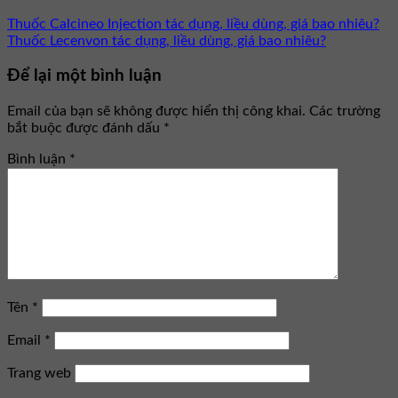
Thuốc Calcineo Injection tác dụng, liều dùng, giá bao nhiêu?
Thuốc Lecenvon tác dụng, liều dùng, giá bao nhiêu?
Để lại một bình luận
Email của bạn sẽ không được hiển thị công khai.
Các trường
bắt buộc được đánh dấu
*
Bình luận
*
Tên
*
Email
*
Trang web