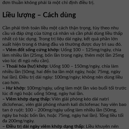
đơn thuần không phải là một chỉ định điều trị.
Liều lượng – Cách dùng
Cần phải tính toán liều một cách thận trọng, tùy theo nhu
cầu và đáp ứng của từng cá nhân và cần phải dùng liều thấp
nhất có tác dụng. Trong trị liệu dài ngày, kết quả phần lớn
xuất hiện trong 6 tháng đầu và thường được duy trì sau đó.
– Viêm đốt sống cứng khớp:
Uống 100 – 125mg/ngày, chia
làm nhiều lần (25mg, bốn lần trong ngày, thêm một lần 25mg
vào lúc đi ngủ nếu cần).
– Thoái hóa (hư) khớp:
Uống 100 – 150mg/ngày, chia làm
nhiều lần (50mg, hai đến ba lần một ngày, hoặc 75mg, ngày
hai lần). Ðiều trị dài ngày: 100mg/ngày; không nên dùng liều
cao hơn.
– Hư khớp:
100mg/ngày, uống làm một lần vào buổi tối trước
lúc đi ngủ hoặc uống 50mg, ngày hai lần.
– Viêm khớp dạng thấp:
Viên giải phóng kéo dài natri
diclofenac, viên giải phóng nhanh kali diclofenac hay viên bao
tan ở ruột: 100 – 200mg/ngày uống làm nhiều lần (50mg,
ngày ba hoặc bốn lần, hoặc 75mg, ngày hai lần). Tổng liều tối
đa 200mg/ngày.
– Ðiều trị dài ngày viêm khớp dạng thấp:
Liều khuyên nên