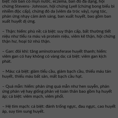
biệt: nổi ban có mụn nước, eczema, ban đỏ đa dạng, hội
chứng Stevens- Johnson, hội chứng Lyell (chứng bong biểu bì
nhiễm độc cấp), chứng đỏ da (viêm da tróc vảy), rụng tóc,
phản ứng nhạy cảm ánh sáng, ban xuất huyết, bao gồm ban
xuất huyết dị ứng.
– Thận: hiếm: phù nề; cá biệt: suy thận cấp, bất thường tiết
niệu như tiểu ra máu và protein niệu, viêm kẽ thận, hội chứng
thận hư, hoại tử nhú thận.
– Gan: đôi khi: tăng aminotransferase huyết thanh; hiếm:
viêm gan có hay không có vàng da; cá biệt: viêm gan kịch
phát.
– Máu: cá biệt: giảm tiểu cầu, giảm bạch cầu, thiếu máu tán
huyết, thiếu máu bất sản, mất bạch cầu hạt.
– Quá mẫn: hiếm: phản ứng quá mẫn như hen suyễn, phản
ứng phản vệ hay giống phản vệ toàn thân bao gồm hạ huyết
áp; cá biệt: viêm mạch, viêm phổi.
– Hệ tim mạch: cá biệt: đánh trống ngực, đau ngực, cao huyết
áp, suy tim sung huyết.