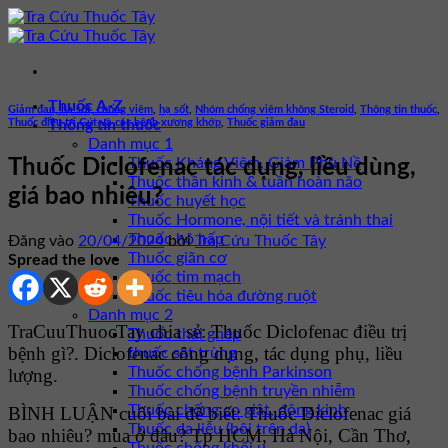
Bỏ
qua
nội
dung
Thuốc A-Z
Giảm đau, hạ sốt, chống viêm
,
hạ sốt
,
Nhóm chống viêm không Steroid
,
Thông tin thuốc
,
Thuốc điều trị Gút và các bệnh xương khớp
,
Thuốc giảm đau
Thông tin thuốc
Danh mục 1
Thuốc Kháng Viêm, Giảm Phù Nề
Thuốc Diclofenac tác dụng, liều dùng,
Thuốc thần kinh & tuần hoàn não
giá bao nhiêu?
Thuốc huyết học
Thuốc Hormone, nội tiết và tránh thai
Thuốc hô hấp
Đăng vào
20/04/2024
bởi
Tra Cứu Thuốc Tây
Thuốc giãn cơ
Spread the love
Thuốc tim mạch
Thuốc tiêu hóa đường ruột
Danh mục 2
TraCuuThuocTay chia sẻ: Thuốc Diclofenac điều trị
Thuốc thải ghép
bệnh gì?. Diclofenac công dụng, tác dụng phụ, liều
thuốc sát trùng
Thuốc chống bệnh Parkinson
lượng.
Thuốc chống bệnh truyền nhiễm
Thuốc chống co giật, động kinh
BÌNH LUẬN cuối bài để biết: Thuốc Diclofenac giá
Thuốc da liễu (bôi trên da)
bao nhiêu? mua ở đâu? Tp HCM, Hà Nội, Cần Thơ,