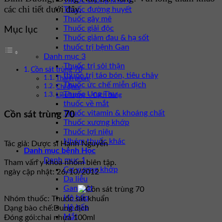
Thuốc chống khối u
các chi tiết dưới đây.
Thuốc đường huyết
Thuốc gây mê
Thuốc giải độc
Mục lục
Thuốc giảm đau & hạ sốt
thuốc trị bệnh Gan
Danh mục 3
Thuốc trị sỏi thận
Cồn sát trùng 70
thuốc trị táo bón, tiêu chảy
Thành phần:
Thuốc ức chế miễn dịch
Chỉ định:
Thuốc Ung Thư
Liều lượng – Cách dùng
thuốc về mắt
Thuốc vitamin & khoáng chất
Cồn sát trùng 70
Thuốc xương khớp
Thuốc lợi niệu
Nhóm thuốc khác
Tác giả: Dược sĩ Hạnh Nguyễn
Danh mục bệnh Học
Danh mục 1
Tham vấn y khoa nhóm biên tập.
Cơ xương khớp
ngày cập nhật: 26/10/2012
Da liễu
Gan mật
Hô hấp
Nhóm thuốc:
Thuốc sát khuẩn
Hô hấp
Dạng bào chế:
Dung dịch
Mắt
Đóng gói:
chai nhựa 100ml