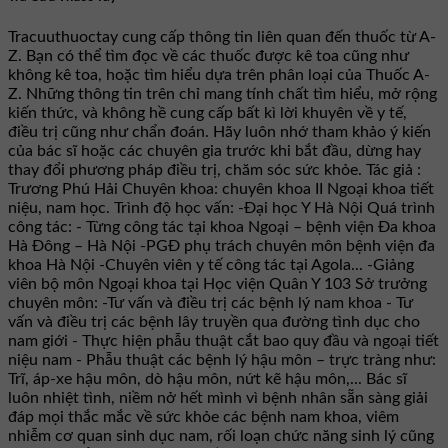
Tracuuthuoctay cung cấp thông tin liên quan đến thuốc từ A-
Z. Bạn có thể tìm đọc về các thuốc được kê toa cũng như
không kê toa, hoặc tìm hiểu dựa trên phân loại của Thuốc A-
Z. Những thông tin trên chỉ mang tính chất tìm hiểu, mở rộng
kiến thức, và không hề cung cấp bất kì lời khuyên về y tế,
điều trị cũng như chẩn đoán. Hãy luôn nhớ tham khảo ý kiến
của bác sĩ hoặc các chuyên gia trước khi bắt đầu, dừng hay
thay đổi phương pháp điều trị, chăm sóc sức khỏe. Tác giả :
Trương Phú Hải Chuyên khoa: chuyên khoa II Ngoại khoa tiết
niệu, nam học. Trình độ học vấn: -Đại học Y Hà Nội Quá trình
công tác: - Từng công tác tại khoa Ngoại – bệnh viện Đa khoa
Hà Đông – Hà Nội -PGĐ phụ trách chuyên môn bệnh viện đa
khoa Hà Nội -Chuyên viên y tế công tác tại Agola... -Giảng
viên bộ môn Ngoại khoa tại Học viện Quân Y 103 Sở trưởng
chuyên môn: -Tư vấn và điều trị các bệnh lý nam khoa - Tư
vấn và điều trị các bệnh lây truyền qua đường tình dục cho
nam giới - Thực hiện phẫu thuật cắt bao quy đầu và ngoại tiết
niệu nam - Phẫu thuật các bệnh lý hậu môn – trực tràng như:
Trĩ, áp-xe hậu môn, dò hậu môn, nứt kẽ hậu môn,... Bác sĩ
luôn nhiệt tình, niềm nở hết mình vì bệnh nhân sẵn sàng giải
đáp mọi thắc mắc về sức khỏe các bệnh nam khoa, viêm
nhiễm cơ quan sinh dục nam, rối loạn chức năng sinh lý cũng