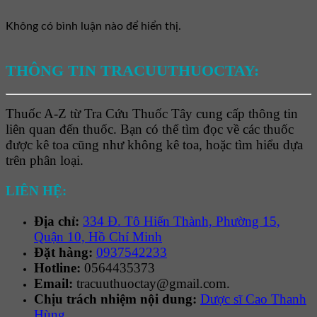
Không có bình luận nào để hiển thị.
THÔNG TIN TRACUUTHUOCTAY:
Thuốc A-Z từ Tra Cứu Thuốc Tây cung cấp thông tin
liên quan đến thuốc. Bạn có thể tìm đọc về các thuốc
được kê toa cũng như không kê toa, hoặc tìm hiểu dựa
trên phân loại.
LIÊN HỆ:
Địa chỉ:
334 Đ. Tô Hiến Thành, Phường 15,
Quận 10, Hồ Chí Minh
Đặt hàng:
0937542233
Hotline:
0564435373
Email:
tracuuthuoctay@gmail.com.
Chịu trách nhiệm nội dung:
Dược sĩ Cao Thanh
Hùng