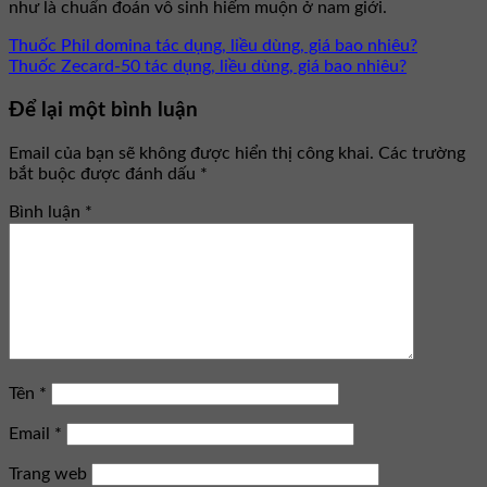
như là chuẩn đoán vô sinh hiếm muộn ở nam giới.
Thuốc Phil domina tác dụng, liều dùng, giá bao nhiêu?
Thuốc Zecard-50 tác dụng, liều dùng, giá bao nhiêu?
Để lại một bình luận
Email của bạn sẽ không được hiển thị công khai.
Các trường
bắt buộc được đánh dấu
*
Bình luận
*
Tên
*
Email
*
Trang web