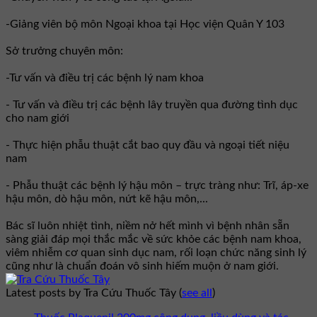
-Giảng viên bộ môn Ngoại khoa tại Học viện Quân Y 103
Sở trưởng chuyên môn:
-Tư vấn và điều trị các bệnh lý nam khoa
- Tư vấn và điều trị các bệnh lây truyền qua đường tình dục
cho nam giới
- Thực hiện phẫu thuật cắt bao quy đầu và ngoại tiết niệu
nam
- Phẫu thuật các bệnh lý hậu môn – trực tràng như: Trĩ, áp-xe
hậu môn, dò hậu môn, nứt kẽ hậu môn,...
Bác sĩ luôn nhiệt tình, niềm nở hết mình vì bệnh nhân sẵn
sàng giải đáp mọi thắc mắc về sức khỏe các bệnh nam khoa,
viêm nhiễm cơ quan sinh dục nam, rối loạn chức năng sinh lý
cũng như là chuẩn đoán vô sinh hiếm muộn ở nam giới.
Latest posts by Tra Cứu Thuốc Tây
(
see all
)