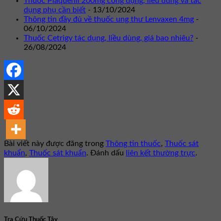
Thuốc Plaquenil 200mg công dụng, liều dùng và tác
dụng phụ cần biết
- 13/10/2024
Thông tin đầy đủ về thuốc ung thư Lenvaxen 4mg
-
06/10/2024
Thuốc Cetrigy tác dụng, liều dùng, giá bao nhiêu?
-
26/08/2024
Bài viết này được đăng trong
Thông tin thuốc
,
Thuốc sát
khuẩn
,
Thuốc sát khuẩn
. Đánh dấu
liên kết thường trực
.
Tra Cứu Thuốc Tây