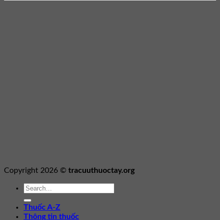
Copyright 2026 ©
tracuuthuoctay.org
Thuốc A-Z
Thông tin thuốc