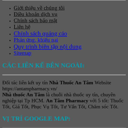
Giới thiệu về chúng tôi
Điều khoản dịch vụ
Chính sách bảo mật
Liên hệ
Chính sách quảng cáo
Phản ứng, khiếu nại
Quy trình biên tập nội dung
Sitemap
CÁC LIÊN KẾ BÊN NGOÀI:
Đối tác liên kết uy tín
Nhà Thuốc An Tâm
Website
https://antampharmacy.vn/
Nhà thuốc An Tâm
là chuỗi nhà thuốc uy tín, chuyên
nghiệp tại Tp HCM.
An Tâm Pharmacy
với 5 tốt: Thuốc
Tốt, Giá Tốt, Phục Vụ Tốt, Tư Vấn Tốt, Chăm sóc Tốt.
VỊ TRÍ GOOGLE MAP: