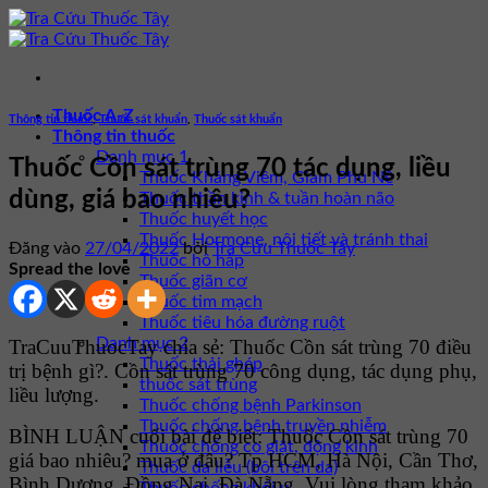
Bỏ
qua
nội
dung
Thuốc A-Z
Thông tin thuốc
,
Thuốc sát khuẩn
,
Thuốc sát khuẩn
Thông tin thuốc
Danh mục 1
Thuốc Cồn sát trùng 70 tác dụng, liều
Thuốc Kháng Viêm, Giảm Phù Nề
dùng, giá bao nhiêu?
Thuốc thần kinh & tuần hoàn não
Thuốc huyết học
Thuốc Hormone, nội tiết và tránh thai
Đăng vào
27/04/2022
bởi
Tra Cứu Thuốc Tây
Thuốc hô hấp
Spread the love
Thuốc giãn cơ
Thuốc tim mạch
Thuốc tiêu hóa đường ruột
Danh mục 2
TraCuuThuocTay chia sẻ: Thuốc Cồn sát trùng 70 điều
Thuốc thải ghép
trị bệnh gì?. Cồn sát trùng 70 công dụng, tác dụng phụ,
thuốc sát trùng
liều lượng.
Thuốc chống bệnh Parkinson
Thuốc chống bệnh truyền nhiễm
BÌNH LUẬN cuối bài để biết: Thuốc Cồn sát trùng 70
Thuốc chống co giật, động kinh
giá bao nhiêu? mua ở đâu? Tp HCM, Hà Nội, Cần Thơ,
Thuốc da liễu (bôi trên da)
Bình Dương, Đồng Nai, Đà Nẵng. Vui lòng tham khảo