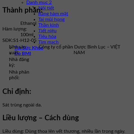
Danh mục 2
Nội tiết
Thành phần:
Răng hàm mặt
Tai mũi họng
Ethanol
Thần kinh
Hàm lượng:
Tiết niệu
100ml
Tiêu hóa
SĐK:
S1-H12-05
Tim mạch
Nhà sản
Công ty cổ phần Dược Bình Lục – VIỆT
Tin Sức Khỏe
xuất:
NAM
Đo BMI
Nhà đăng
ký:
Nhà phân
phối:
Chỉ định:
Sát trùng ngoài da.
Liều lượng – Cách dùng
Liều dùng: Dùng thoa lên vết thương, nhiều lần trong ngày.