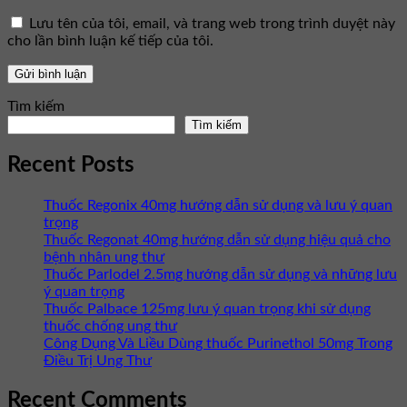
Lưu tên của tôi, email, và trang web trong trình duyệt này
cho lần bình luận kế tiếp của tôi.
Tìm kiếm
Tìm kiếm
Recent Posts
Thuốc Regonix 40mg hướng dẫn sử dụng và lưu ý quan
trọng
Thuốc Regonat 40mg hướng dẫn sử dụng hiệu quả cho
bệnh nhân ung thư
Thuốc Parlodel 2.5mg hướng dẫn sử dụng và những lưu
ý quan trọng
Thuốc Palbace 125mg lưu ý quan trọng khi sử dụng
thuốc chống ung thư
Công Dụng Và Liều Dùng thuốc Purinethol 50mg Trong
Điều Trị Ung Thư
Recent Comments