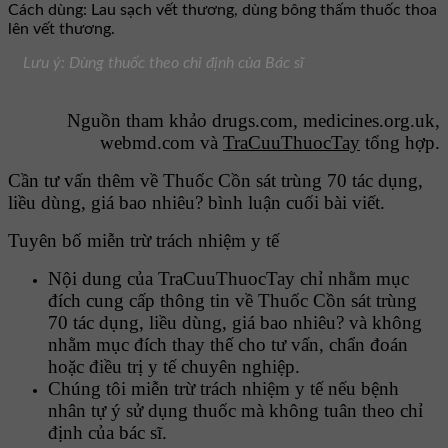
Cách dùng: Lau sạch vết thương, dùng bông thấm thuốc thoa
lên vết thương.
Lưu ý: Dùng thuốc theo chỉ định của Bác sĩ
Nguồn tham khảo drugs.com, medicines.org.uk,
webmd.com và
TraCuuThuocTay
tổng hợp.
Cần tư vấn thêm về Thuốc Cồn sát trùng 70 tác dụng,
liều dùng, giá bao nhiêu? bình luận cuối bài viết.
Tuyên bố miễn trừ trách nhiệm y tế
Nội dung của TraCuuThuocTay chỉ nhằm mục
đích cung cấp thông tin về Thuốc Cồn sát trùng
70 tác dụng, liều dùng, giá bao nhiêu? và không
nhằm mục đích thay thế cho tư vấn, chẩn đoán
hoặc điều trị y tế chuyên nghiệp.
Chúng tôi miễn trừ trách nhiệm y tế nếu bệnh
nhân tự ý sử dụng thuốc mà không tuân theo chỉ
định của bác sĩ.