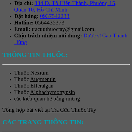
Địa chỉ:
334 Đ. Tô Hiến Thành, Phường 15,
Quận 10, Hồ Chí Minh
Đặt hàng:
0937542233
Hotline:
0564435373
Email:
tracuuthuoctay@gmail.com.
Chịu trách nhiệm nội dung:
Dược sĩ Cao Thanh
Hùng
THÔNG TIN THUỐC:
Thuốc
Nexium
Thuốc
Augmentin
Thuốc
Efferalgan
Thuốc
Alphachymotrypsin
các kiểu quan hệ bằng miệng
Tổng hợp bài viết tại Tra Cứu Thuốc Tây
CÁC TRANG THÔNG TIN: