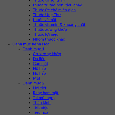
Thuốc trị sỏi thận
thuốc trị táo bón, tiêu chảy
Thuốc ức chế miễn dịch
Thuốc Ung Thư
thuốc về mắt
Thuốc vitamin & khoáng chất
Thuốc xương khớp
Thuốc lợi niệu
Nhóm thuốc khác
Danh mục bệnh Học
Danh mục 1
Cơ xương khớp
Da liễu
Gan mật
Hô hấp
Hô hấp
Mắt
Danh mục 2
Nội tiết
Răng hàm mặt
Tai mũi họng
Thần kinh
Tiết niệu
Tiêu hóa