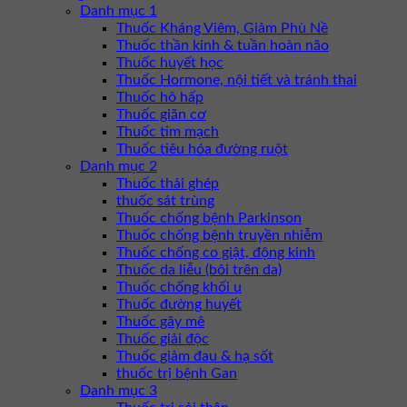
Danh mục 1
Thuốc Kháng Viêm, Giảm Phù Nề
Thuốc thần kinh & tuần hoàn não
Thuốc huyết học
Thuốc Hormone, nội tiết và tránh thai
Thuốc hô hấp
Thuốc giãn cơ
Thuốc tim mạch
Thuốc tiêu hóa đường ruột
Danh mục 2
Thuốc thải ghép
thuốc sát trùng
Thuốc chống bệnh Parkinson
Thuốc chống bệnh truyền nhiễm
Thuốc chống co giật, động kinh
Thuốc da liễu (bôi trên da)
Thuốc chống khối u
Thuốc đường huyết
Thuốc gây mê
Thuốc giải độc
Thuốc giảm đau & hạ sốt
thuốc trị bệnh Gan
Danh mục 3