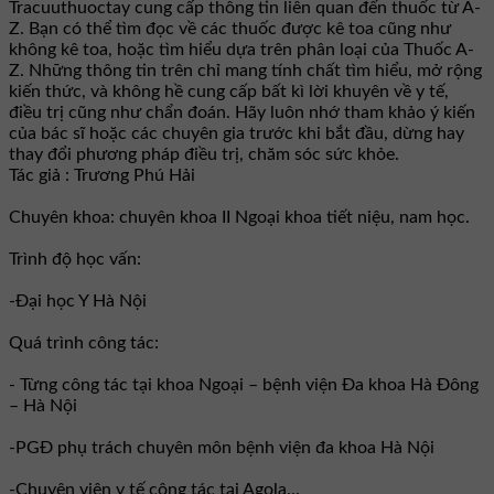
Tracuuthuoctay cung cấp thông tin liên quan đến thuốc từ A-
Z. Bạn có thể tìm đọc về các thuốc được kê toa cũng như
không kê toa, hoặc tìm hiểu dựa trên phân loại của Thuốc A-
Z. Những thông tin trên chỉ mang tính chất tìm hiểu, mở rộng
kiến thức, và không hề cung cấp bất kì lời khuyên về y tế,
điều trị cũng như chẩn đoán. Hãy luôn nhớ tham khảo ý kiến
của bác sĩ hoặc các chuyên gia trước khi bắt đầu, dừng hay
thay đổi phương pháp điều trị, chăm sóc sức khỏe.
Tác giả : Trương Phú Hải
Chuyên khoa: chuyên khoa II Ngoại khoa tiết niệu, nam học.
Trình độ học vấn:
-Đại học Y Hà Nội
Quá trình công tác:
- Từng công tác tại khoa Ngoại – bệnh viện Đa khoa Hà Đông
– Hà Nội
-PGĐ phụ trách chuyên môn bệnh viện đa khoa Hà Nội
-Chuyên viên y tế công tác tại Agola...