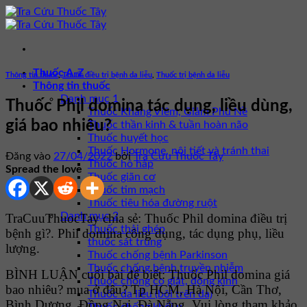
Bỏ
qua
nội
dung
Thuốc A-Z
Thông tin thuốc
,
Thuốc điều trị bệnh da liễu
,
Thuốc trị bệnh da liễu
Thông tin thuốc
Danh mục 1
Thuốc Phil domina tác dụng, liều dùng,
Thuốc Kháng Viêm, Giảm Phù Nề
giá bao nhiêu?
Thuốc thần kinh & tuần hoàn não
Thuốc huyết học
Thuốc Hormone, nội tiết và tránh thai
Đăng vào
27/04/2022
bởi
Tra Cứu Thuốc Tây
Thuốc hô hấp
Spread the love
Thuốc giãn cơ
Thuốc tim mạch
Thuốc tiêu hóa đường ruột
Danh mục 2
TraCuuThuocTay chia sẻ: Thuốc Phil domina điều trị
Thuốc thải ghép
bệnh gì?. Phil domina công dụng, tác dụng phụ, liều
thuốc sát trùng
lượng.
Thuốc chống bệnh Parkinson
Thuốc chống bệnh truyền nhiễm
BÌNH LUẬN cuối bài để biết: Thuốc Phil domina giá
Thuốc chống co giật, động kinh
bao nhiêu? mua ở đâu? Tp HCM, Hà Nội, Cần Thơ,
Thuốc da liễu (bôi trên da)
Bình Dương, Đồng Nai, Đà Nẵng. Vui lòng tham khảo