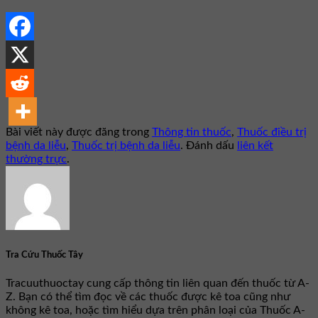
Bài viết này được đăng trong
Thông tin thuốc
,
Thuốc điều trị
bệnh da liễu
,
Thuốc trị bệnh da liễu
. Đánh dấu
liên kết
thường trực
.
Tra Cứu Thuốc Tây
Tracuuthuoctay cung cấp thông tin liên quan đến thuốc từ A-
Z. Bạn có thể tìm đọc về các thuốc được kê toa cũng như
không kê toa, hoặc tìm hiểu dựa trên phân loại của Thuốc A-