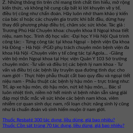
Z. Những thông tin trên chỉ mang tính chất tìm hiểu, mở rộng
kiến thức, và không hề cung cấp bất kì lời khuyên về y tế,
điều trị cũng như chẩn đoán. Hãy luôn nhớ tham khảo ý kiến
của bác sĩ hoặc các chuyên gia trước khi bắt đầu, dừng hay
thay đổi phương pháp điều trị, chăm sóc sức khỏe. Tác giả :
Trương Phú Hải Chuyên khoa: chuyên khoa II Ngoại khoa tiết
niệu, nam học. Trình độ học vấn: -Đại học Y Hà Nội Quá trình
công tác: - Từng công tác tại khoa Ngoại – bệnh viện Đa khoa
Hà Đông – Hà Nội -PGĐ phụ trách chuyên môn bệnh viện đa
khoa Hà Nội -Chuyên viên y tế công tác tại Agola... -Giảng
viên bộ môn Ngoại khoa tại Học viện Quân Y 103 Sở trưởng
chuyên môn: -Tư vấn và điều trị các bệnh lý nam khoa - Tư
vấn và điều trị các bệnh lây truyền qua đường tình dục cho
nam giới - Thực hiện phẫu thuật cắt bao quy đầu và ngoại tiết
niệu nam - Phẫu thuật các bệnh lý hậu môn – trực tràng như:
Trĩ, áp-xe hậu môn, dò hậu môn, nứt kẽ hậu môn,... Bác sĩ
luôn nhiệt tình, niềm nở hết mình vì bệnh nhân sẵn sàng giải
đáp mọi thắc mắc về sức khỏe các bệnh nam khoa, viêm
nhiễm cơ quan sinh dục nam, rối loạn chức năng sinh lý cũng
như là chuẩn đoán vô sinh hiếm muộn ở nam giới.
Thuốc Resbaté 300 tác dụng, liều dùng, giá bao nhiêu?
Thuốc Cồn sát trùng 70 tác dụng, liều dùng, giá bao nhiêu?