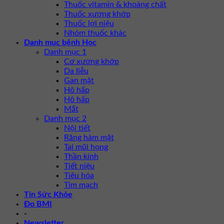
Thuốc vitamin & khoáng chất
Thuốc xương khớp
Thuốc lợi niệu
Nhóm thuốc khác
Danh mục bệnh Học
Danh mục 1
Cơ xương khớp
Da liễu
Gan mật
Hô hấp
Hô hấp
Mắt
Danh mục 2
Nội tiết
Răng hàm mặt
Tai mũi họng
Thần kinh
Tiết niệu
Tiêu hóa
Tim mạch
Tin Sức Khỏe
Đo BMI
-
Newsletter