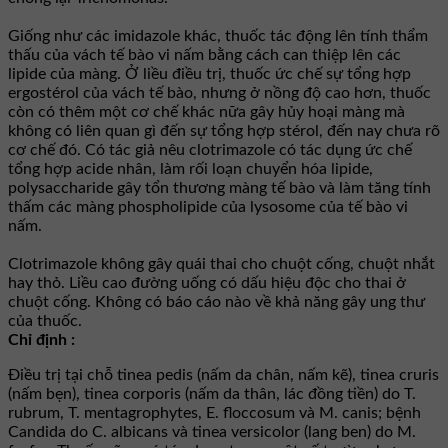
Giống như các imidazole khác, thuốc tác động lên tính thẩm
thấu của vách tế bào vi nấm bằng cách can thiệp lên các
lipide của màng. Ở liều điều trị, thuốc ức chế sự tổng hợp
ergostérol của vách tế bào, nhưng ở nồng độ cao hơn, thuốc
còn có thêm một cơ chế khác nữa gây hủy hoại màng mà
không có liên quan gì đến sự tổng hợp stérol, đến nay chưa rõ
cơ chế đó. Có tác giả nêu clotrimazole có tác dụng ức chế
tổng hợp acide nhân, làm rối loạn chuyển hóa lipide,
polysaccharide gây tổn thương màng tế bào và làm tăng tính
thấm các màng phospholipide của lysosome của tế bào vi
nấm.
Clotrimazole không gây quái thai cho chuột cống, chuột nhắt
hay thỏ. Liều cao đường uống có dấu hiệu độc cho thai ở
chuột cống. Không có báo cáo nào về khả năng gây ung thư
của thuốc.
Chỉ định :
Ðiều trị tại chỗ tinea pedis (nấm da chân, nấm kẽ), tinea cruris
(nấm bẹn), tinea corporis (nấm da thân, lác đồng tiền) do T.
rubrum, T. mentagrophytes, E. floccosum và M. canis; bệnh
Candida do C. albicans và tinea versicolor (lang ben) do M.