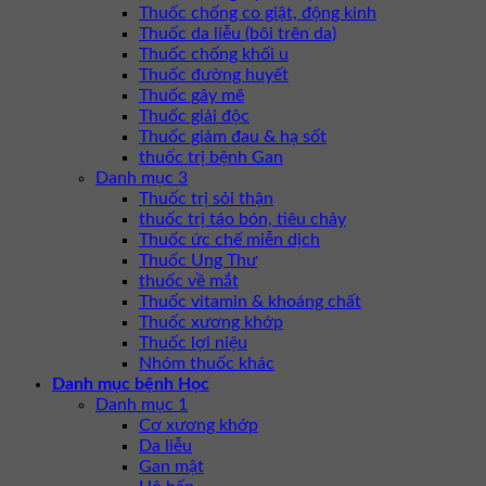
Thuốc chống co giật, động kinh
Thuốc da liễu (bôi trên da)
Thuốc chống khối u
Thuốc đường huyết
Thuốc gây mê
Thuốc giải độc
Thuốc giảm đau & hạ sốt
thuốc trị bệnh Gan
Danh mục 3
Thuốc trị sỏi thận
thuốc trị táo bón, tiêu chảy
Thuốc ức chế miễn dịch
Thuốc Ung Thư
thuốc về mắt
Thuốc vitamin & khoáng chất
Thuốc xương khớp
Thuốc lợi niệu
Nhóm thuốc khác
Danh mục bệnh Học
Danh mục 1
Cơ xương khớp
Da liễu
Gan mật