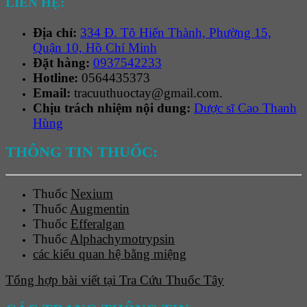
LIÊN HỆ:
Địa chỉ:
334 Đ. Tô Hiến Thành, Phường 15,
Quận 10, Hồ Chí Minh
Đặt hàng:
0937542233
Hotline:
0564435373
Email:
tracuuthuoctay@gmail.com.
Chịu trách nhiệm nội dung:
Dược sĩ Cao Thanh
Hùng
THÔNG TIN THUỐC:
Thuốc
Nexium
Thuốc
Augmentin
Thuốc
Efferalgan
Thuốc
Alphachymotrypsin
các kiểu quan hệ bằng miệng
Tổng hợp bài viết tại Tra Cứu Thuốc Tây