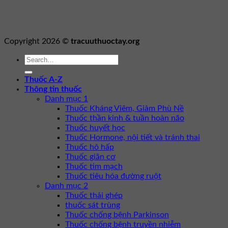
Copyright 2026 ©
tracuuthuoctay.org
Thuốc A-Z
Thông tin thuốc
Danh mục 1
Thuốc Kháng Viêm, Giảm Phù Nề
Thuốc thần kinh & tuần hoàn não
Thuốc huyết học
Thuốc Hormone, nội tiết và tránh thai
Thuốc hô hấp
Thuốc giãn cơ
Thuốc tim mạch
Thuốc tiêu hóa đường ruột
Danh mục 2
Thuốc thải ghép
thuốc sát trùng
Thuốc chống bệnh Parkinson
Thuốc chống bệnh truyền nhiễm