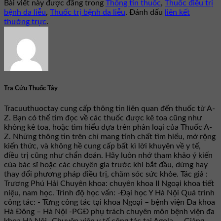
Bài viết này được đăng trong
Thông tin thuốc
,
Thuốc điều trị
bệnh da liễu
,
Thuốc trị bệnh da liễu
. Đánh dấu
liên kết
thường trực
.
Tra Cứu Thuốc Tây
Tracuuthuoctay cung cấp thông tin liên quan đến thuốc từ A-
Z. Bạn có thể tìm đọc về các thuốc được kê toa cũng như
không kê toa, hoặc tìm hiểu dựa trên phân loại của Thuốc A-
Z. Những thông tin trên chỉ mang tính chất tìm hiểu, mở rộng
kiến thức, và không hề cung cấp bất kì lời khuyên về y tế,
điều trị cũng như chẩn đoán. Hãy luôn nhớ tham khảo ý kiến
của bác sĩ hoặc các chuyên gia trước khi bắt đầu, dừng hay
thay đổi phương pháp điều trị, chăm sóc sức khỏe. Tác giả :
Trương Phú Hải Chuyên khoa: chuyên khoa II Ngoại khoa tiết
niệu, nam học. Trình độ học vấn: -Đại học Y Hà Nội Quá trình
công tác: - Từng công tác tại khoa Ngoại – bệnh viện Đa khoa
Hà Đông – Hà Nội -PGĐ phụ trách chuyên môn bệnh viện đa
khoa Hà Nội -Chuyên viên y tế công tác tại Agola... -Giảng