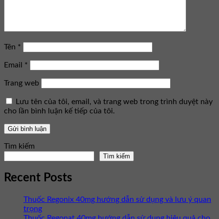
Tên
*
Email
*
Trang web
Lưu tên của tôi, email, và trang web trong trình duyệt này
cho lần bình luận kế tiếp của tôi.
Tìm kiếm
Tìm kiếm
Recent Posts
Thuốc Regonix 40mg hướng dẫn sử dụng và lưu ý quan
trọng
Thuốc Regonat 40mg hướng dẫn sử dụng hiệu quả cho