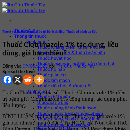
Bỏ
qua
nội
dung
Thuốc A-Z
Thông tin thuốc
,
Thuốc điều trị bệnh da liễu
,
Thuốc trị bệnh da liễu
Thông tin thuốc
Danh mục 1
Thuốc Clotrimazole 1% tác dụng, liều
Thuốc Kháng Viêm, Giảm Phù Nề
dùng, giá bao nhiêu?
Thuốc thần kinh & tuần hoàn não
Thuốc huyết học
Thuốc Hormone, nội tiết và tránh thai
Đăng vào
09/06/2023
bởi
Tra Cứu Thuốc Tây
Thuốc hô hấp
Spread the love
Thuốc giãn cơ
Thuốc tim mạch
Thuốc tiêu hóa đường ruột
Danh mục 2
TraCuuThuocTay chia sẻ: Thuốc Clotrimazole 1% điều
Thuốc thải ghép
trị bệnh gì?. Clotrimazole 1% công dụng, tác dụng phụ,
thuốc sát trùng
liều lượng.
Thuốc chống bệnh Parkinson
Thuốc chống bệnh truyền nhiễm
BÌNH LUẬN cuối bài để biết: Thuốc Clotrimazole 1%
Thuốc chống co giật, động kinh
giá bao nhiêu? mua ở đâu? Tp HCM, Hà Nội, Cần Thơ,
Thuốc da liễu (bôi trên da)
Bình Dương, Đồng Nai, Đà Nẵng. Vui lòng tham khảo