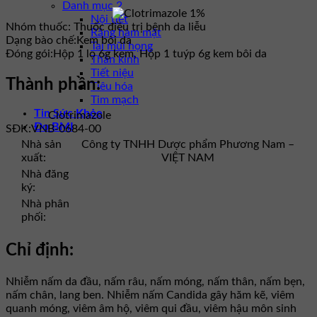
Danh mục 2
Nội tiết
Nhóm thuốc:
Thuốc điều trị bệnh da liễu
Răng hàm mặt
Dạng bào chế:
Kem bôi da
Tai mũi họng
Đóng gói:
Hộp 1 lọ 6g kem, Hộp 1 tuýp 6g kem bôi da
Thần kinh
Tiết niệu
Thành phần:
Tiêu hóa
Tim mạch
Tin Sức Khỏe
Clotrimazole
Đo BMI
SĐK:
VNB-0684-00
Nhà sản
Công ty TNHH Dược phẩm Phương Nam –
xuất:
VIỆT NAM
Nhà đăng
ký:
Nhà phân
phối:
Chỉ định:
Nhiễm nấm da đầu, nấm râu, nấm móng, nấm thân, nấm bẹn,
nấm chân, lang ben. Nhiễm nấm Candida gây hăm kẽ, viêm
quanh móng, viêm âm hộ, viêm qui đầu, viêm hậu môn sinh