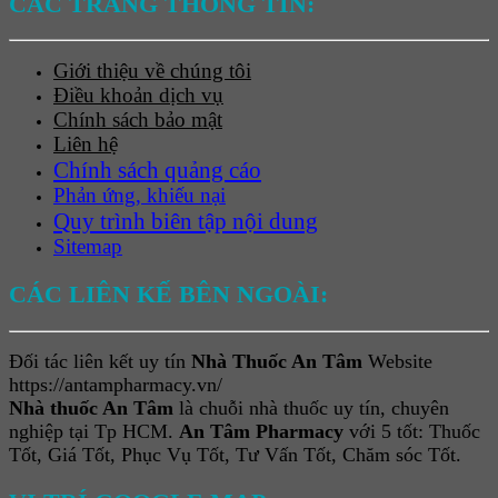
CÁC TRANG THÔNG TIN:
Giới thiệu về chúng tôi
Điều khoản dịch vụ
Chính sách bảo mật
Liên hệ
Chính sách quảng cáo
Phản ứng, khiếu nại
Quy trình biên tập nội dung
Sitemap
CÁC LIÊN KẾ BÊN NGOÀI:
Đối tác liên kết uy tín
Nhà Thuốc An Tâm
Website
https://antampharmacy.vn/
Nhà thuốc An Tâm
là chuỗi nhà thuốc uy tín, chuyên
nghiệp tại Tp HCM.
An Tâm Pharmacy
với 5 tốt: Thuốc
Tốt, Giá Tốt, Phục Vụ Tốt, Tư Vấn Tốt, Chăm sóc Tốt.