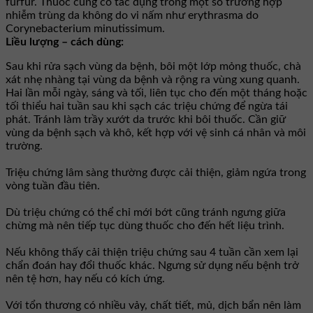
furfur. Thuốc cũng có tác dụng trong một số trường hợp
nhiễm trùng da không do vi nấm như erythrasma do
Corynebacterium minutissimum.
Liều lượng – cách dùng:
Sau khi rửa sạch vùng da bệnh, bôi một lớp mỏng thuốc, chà
xát nhẹ nhàng tại vùng da bệnh và rộng ra vùng xung quanh.
Hai lần mỗi ngày, sáng và tối, liên tục cho đến một tháng hoặc
tối thiểu hai tuần sau khi sạch các triệu chứng để ngừa tái
phát. Tránh làm trầy xướt da trước khi bôi thuốc. Cần giữ
vùng da bệnh sạch và khô, kết hợp với vệ sinh cá nhân và môi
trường.
Triệu chứng lâm sàng thường được cải thiện, giảm ngứa trong
vòng tuần đầu tiên.
Dù triệu chứng có thể chỉ mới bớt cũng tránh ngưng giữa
chừng mà nên tiếp tục dùng thuốc cho đến hết liệu trình.
Nếu không thấy cải thiện triệu chứng sau 4 tuần cần xem lại
chẩn đoán hay đổi thuốc khác. Ngưng sử dụng nếu bệnh trở
nên tệ hơn, hay nếu có kích ứng.
Với tổn thương có nhiều vảy, chất tiết, mủ, dịch bẩn nên làm