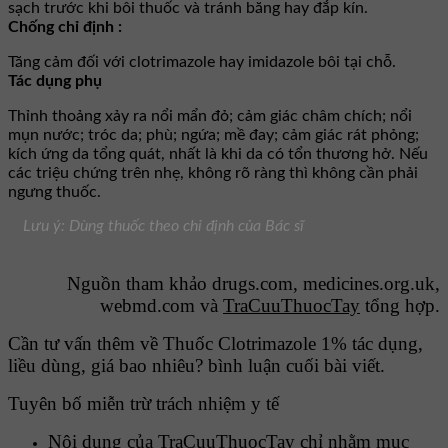
sạch trước khi bôi thuốc và tránh băng hay đắp kín.
Chống chỉ định :
Tăng cảm đối với clotrimazole hay imidazole bôi tại chỗ.
Tác dụng phụ
Thỉnh thoảng xảy ra nổi mẩn đỏ; cảm giác châm chích; nổi
mụn nước; tróc da; phù; ngứa; mề đay; cảm giác rát phỏng;
kích ứng da tổng quát, nhất là khi da có tổn thương hở. Nếu
các triệu chứng trên nhẹ, không rõ ràng thì không cần phải
ngưng thuốc.
Lưu ý: Dùng thuốc theo chỉ định của Bác sĩ
Nguồn tham khảo drugs.com, medicines.org.uk,
webmd.com và
TraCuuThuocTay
tổng hợp.
Cần tư vấn thêm về Thuốc Clotrimazole 1% tác dụng,
liều dùng, giá bao nhiêu? bình luận cuối bài viết.
Tuyên bố miễn trừ trách nhiệm y tế
Nội dung của TraCuuThuocTay chỉ nhằm mục