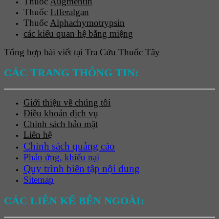
Thuốc
Augmentin
Thuốc
Efferalgan
Thuốc
Alphachymotrypsin
các kiểu quan hệ bằng miệng
Tổng hợp bài viết tại Tra Cứu Thuốc Tây
CÁC TRANG THÔNG TIN:
Giới thiệu về chúng tôi
Điều khoản dịch vụ
Chính sách bảo mật
Liên hệ
Chính sách quảng cáo
Phản ứng, khiếu nại
Quy trình biên tập nội dung
Sitemap
CÁC LIÊN KẾ BÊN NGOÀI: