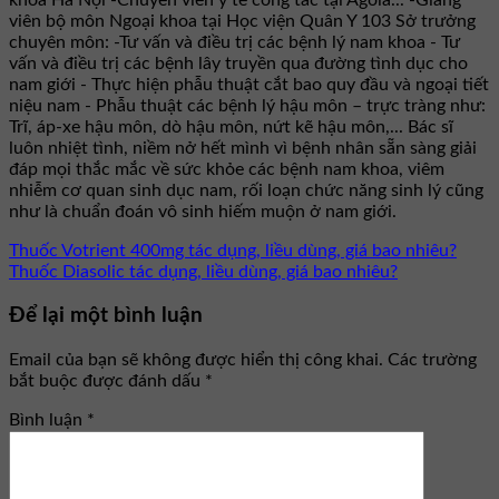
viên bộ môn Ngoại khoa tại Học viện Quân Y 103 Sở trưởng
chuyên môn: -Tư vấn và điều trị các bệnh lý nam khoa - Tư
vấn và điều trị các bệnh lây truyền qua đường tình dục cho
nam giới - Thực hiện phẫu thuật cắt bao quy đầu và ngoại tiết
niệu nam - Phẫu thuật các bệnh lý hậu môn – trực tràng như:
Trĩ, áp-xe hậu môn, dò hậu môn, nứt kẽ hậu môn,... Bác sĩ
luôn nhiệt tình, niềm nở hết mình vì bệnh nhân sẵn sàng giải
đáp mọi thắc mắc về sức khỏe các bệnh nam khoa, viêm
nhiễm cơ quan sinh dục nam, rối loạn chức năng sinh lý cũng
như là chuẩn đoán vô sinh hiếm muộn ở nam giới.
Thuốc Votrient 400mg tác dụng, liều dùng, giá bao nhiêu?
Thuốc Diasolic tác dụng, liều dùng, giá bao nhiêu?
Để lại một bình luận
Email của bạn sẽ không được hiển thị công khai.
Các trường
bắt buộc được đánh dấu
*
Bình luận
*