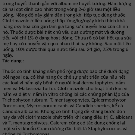
trong huyết thanh gắn với albumine huyết tương. Hàm lượng
cả hai đạt đỉnh cao nhất trong vòng 2-6 giờ sau một liều
uống. Nồng độ này giảm dần trong khi tiếp tục dùng thuốc.
Clotrimazole ở liều uống thấp 7mg/kg/ngày kích thích khả
năng oxy hóa của gan làm gia tăng sự chuyển hóa của chính
nó. Thuốc được bài tiết chủ yếu qua đường mật và đường
tiểu với chỉ 1% ở dạng hoạt động. Chưa rõ có bài tiết qua sữa
mẹ hay có chuyển vận qua nhau thai hay không. Sau một liều
uống, 10% được thải qua nước tiểu sau 24 giờ, 25% trong 6
ngày.
Tác dụng :
Thuốc có tính kháng nấm phổ rộng được bào chế dưới dạng
bôi ngoài da, có khả năng ức chế sự phát triển của hầu hết
các loại vi nấm gây bệnh ở người loại dermatophytes, nấm
men và Malassezia furfur. Clotrimazole cho hoạt tính kìm vi
nấm và diệt vi nấm in vitro chống lại các chủng phân lập của
Trichophyton rubrum, T. mentagrophytes, Epidermophyton
floccosum, Mycrosporum canis và Candida species, kể cả
Candida albicans. Không có tình trạng đề kháng bước đơn
hay đa với clotrimazole phát triển khi đang điều trị C. albicans
và T. mentagrophytes. Calcrem cũng có tác dụng chống lại
một số vi khuẩn Gram dương đặc biệt là Staphylococcus và
chống lại Trichomonas.