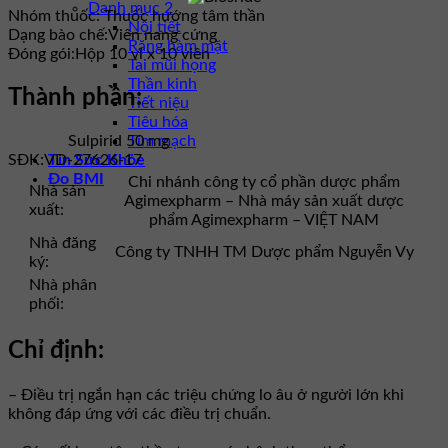
Danh mục 2
Nhóm thuốc:
Thuốc hướng tâm thần
Nội tiết
Dạng bào chế:
Viên nang cứng
Răng hàm mặt
Đóng gói:
Hộp 10 vỉ x 10 viên
Tai mũi họng
Thần kinh
Thành phần:
Tiết niệu
Tiêu hóa
Tim mạch
Sulpirid 50 mg
Tin Sức Khỏe
SĐK:
VD-27626-17
Đo BMI
Chi nhánh công ty cổ phần dược phẩm
Nhà sản
Agimexpharm – Nhà máy sản xuất dược
xuất:
phẩm Agimexpharm – VIỆT NAM
Nhà đăng
Công ty TNHH TM Dược phẩm Nguyễn Vy
ký:
Nhà phân
phối:
Chỉ định:
– Ðiều trị ngắn hạn các triệu chứng lo âu ở người lớn khi
không đáp ứng với các điều trị chuẩn.