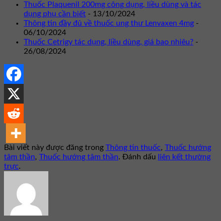
Thuốc Plaquenil 200mg công dụng, liều dùng và tác
dụng phụ cần biết
- 13/10/2024
Thông tin đầy đủ về thuốc ung thư Lenvaxen 4mg
-
06/10/2024
Thuốc Cetrigy tác dụng, liều dùng, giá bao nhiêu?
-
26/08/2024
Bài viết này được đăng trong
Thông tin thuốc
,
Thuốc hướng
tâm thần
,
Thuốc hướng tâm thần
. Đánh dấu
liên kết thường
trực
.