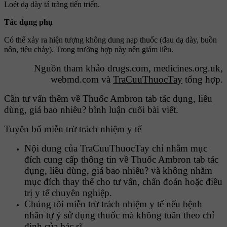
Loét dạ dày tá tràng tiến triển.
Tác dụng phụ
Có thể xảy ra hiện tượng không dung nạp thuốc (đau dạ dày, buồn
nôn, tiêu chảy). Trong trường hợp này nên giảm liều.
Nguồn tham khảo drugs.com, medicines.org.uk,
webmd.com và
TraCuuThuocTay
tổng hợp.
Cần tư vấn thêm về Thuốc Ambron tab tác dụng, liều
dùng, giá bao nhiêu? bình luận cuối bài viết.
Tuyên bố miễn trừ trách nhiệm y tế
Nội dung của TraCuuThuocTay chỉ nhằm mục
đích cung cấp thông tin về Thuốc Ambron tab tác
dụng, liều dùng, giá bao nhiêu? và không nhằm
mục đích thay thế cho tư vấn, chẩn đoán hoặc điều
trị y tế chuyên nghiệp.
Chúng tôi miễn trừ trách nhiệm y tế nếu bệnh
nhân tự ý sử dụng thuốc mà không tuân theo chỉ
định của bác sĩ.