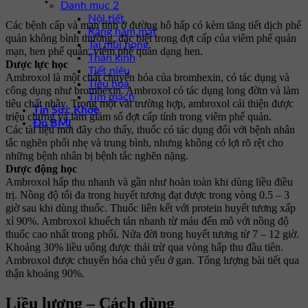
Danh mục 2
Nội tiết
Các bệnh cấp và mạn tính ở đường hô hấp có kèm tăng tiết dịch phế
Răng hàm mặt
quản không bình thường, đặc biệt trong đợt cấp của viêm phế quản
Tai mũi họng
mạn, hen phế quản, viêm phế quản dạng hen.
Thần kinh
Dược lực học
Tiết niệu
Ambroxol là một chất chuyển hóa của bromhexin, có tác dụng và
Tiêu hóa
công dụng như bromhexin. Ambroxol có tác dụng long đờm và làm
Tim mạch
tiêu chất nhầy. Trong một vài trường hợp, ambroxol cải thiện được
Tin Sức Khỏe
triệu chứng và làm giảm số đợt cấp tính trong viêm phế quản.
Đo BMI
Các tài liệu mới đây cho thấy, thuốc có tác dụng đối với bệnh nhân
tắc nghẽn phổi nhẹ và trung bình, nhưng không có lợi rõ rệt cho
những bệnh nhân bị bệnh tắc nghẽn nặng.
Dược động học
Ambroxol hấp thu nhanh và gần như hoàn toàn khi dùng liều điều
trị. Nồng độ tối đa trong huyết tương đạt được trong vòng 0.5 – 3
giờ sau khi dùng thuốc. Thuốc liên kết với protein huyết tương xấp
xỉ 90%. Ambroxol khuếch tán nhanh từ máu đến mô với nồng độ
thuốc cao nhất trong phổi. Nửa đời trong huyết tương từ 7 – 12 giờ.
Khoảng 30% liều uống được thải trừ qua vòng hấp thu đầu tiên.
Ambroxol được chuyển hóa chủ yếu ở gan. Tổng lượng bài tiết qua
thận khoảng 90%.
Liều lượng – Cách dùng