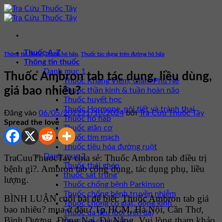
Bỏ
qua
nội
dung
Thuốc A-Z
Thông tin thuốc
,
Thuốc hô hấp
,
Thuốc tác dụng trên đường hô hấp
Thông tin thuốc
Danh mục 1
Thuốc Ambron tab tác dụng, liều dùng,
Thuốc Kháng Viêm, Giảm Phù Nề
giá bao nhiêu?
Thuốc thần kinh & tuần hoàn não
Thuốc huyết học
Thuốc Hormone, nội tiết và tránh thai
Đăng vào
06/05/2022
21/10/2024
bởi
Tra Cứu Thuốc Tây
Thuốc hô hấp
Spread the love
Thuốc giãn cơ
Thuốc tim mạch
Thuốc tiêu hóa đường ruột
Danh mục 2
TraCuuThuocTay chia sẻ: Thuốc Ambron tab điều trị
Thuốc thải ghép
bệnh gì?. Ambron tab công dụng, tác dụng phụ, liều
thuốc sát trùng
lượng.
Thuốc chống bệnh Parkinson
Thuốc chống bệnh truyền nhiễm
BÌNH LUẬN cuối bài để biết: Thuốc Ambron tab giá
Thuốc chống co giật, động kinh
bao nhiêu? mua ở đâu? Tp HCM, Hà Nội, Cần Thơ,
Thuốc da liễu (bôi trên da)
Bình Dương, Đồng Nai, Đà Nẵng. Vui lòng tham khảo