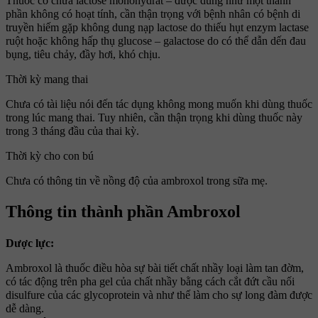
Thuốc có chứa lactose monohydrat – được dùng như một thành
phần không có hoạt tính, cần thận trọng với bệnh nhân có bệnh di
truyền hiếm gặp không dung nạp lactose do thiếu hụt enzym lactase
ruột hoặc không hấp thụ glucose – galactose do có thể dẫn dến đau
bụng, tiêu chảy, đầy hơi, khó chịu.
Thời kỳ mang thai
Chưa có tài liệu nói đến tác dụng không mong muốn khi dùng thuốc
trong lúc mang thai. Tuy nhiên, cần thận trọng khi dùng thuốc này
trong 3 tháng đầu của thai kỳ.
Thời kỳ cho con bú
Chưa có thông tin về nồng độ của ambroxol trong sữa mẹ.
Thông tin thành phần Ambroxol
Dược lực:
Ambroxol là thuốc điều hòa sự bài tiết chất nhầy loại làm tan đờm,
có tác động trên pha gel của chất nhầy bằng cách cắt đứt cầu nối
disulfure của các glycoprotein và như thế làm cho sự long đàm được
dễ dàng.