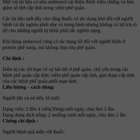
Một vài tài liệu có nêu ambroxol cải thiện được triệu chứng và làm
giảm số đợt cấp tính trong viêm phế quản.
Các tài liệu mới đây cho rằng thuốc có tác dụng khá đối với người
bệnh có tắc nghẽn phổi nhẹ và trung bình nhưng không có lợi ích rõ
rệt cho những người bị bệnh phổi tắc nghẽn nặng.
Khí dung ambroxol cũng có tác dụng tốt đối với người bệnh ứ
protein phế nang, mà không chịu rửa phế quản.
Chỉ định :
Ðiều trị các rối loạn về sự bài tiết ở phế quản, chủ yếu trong các
bệnh phế quản cấp tính: viêm phế quản cấp tính, giai đoạn cấp tính
của các bệnh phế quản-phổi mạn tính.
Liều lượng – cách dùng:
Người lớn và trẻ trên 10 tuổi:
Dạng viên: 2 đến 4 viên(30mg) mỗi ngày, chia làm 2 lần.
Dạng dung dịch uống: 2 muỗng canh mỗi ngày, chia làm 2 lần.
Chống chỉ định :
Người bệnh quá mẫn với thuốc.