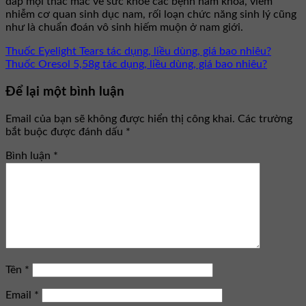
đáp mọi thắc mắc về sức khỏe các bệnh nam khoa, viêm
nhiễm cơ quan sinh dục nam, rối loạn chức năng sinh lý cũng
như là chuẩn đoán vô sinh hiếm muộn ở nam giới.
Thuốc Eyelight Tears tác dụng, liều dùng, giá bao nhiêu?
Thuốc Oresol 5,58g tác dụng, liều dùng, giá bao nhiêu?
Để lại một bình luận
Email của bạn sẽ không được hiển thị công khai.
Các trường
bắt buộc được đánh dấu
*
Bình luận
*
Tên
*
Email
*