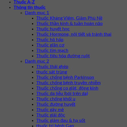
Thuốc A-Z
Thông tin thuốc
Danh mục 1
Thuốc Kháng Viêm, Giảm Phù Nề
Thuốc thần kinh & tuần hoàn não
Thuốc huyết học
Thuốc Hormone, nội tiết và tránh thai
Thuốc hô hấp
Thuốc giãn cơ
Thuốc tim mạch
Thuốc tiêu hóa đường ruột
Danh mục 2
Thuốc thải ghép
thuốc sát trùng
Thuốc chống bệnh Parkinson
Thuốc chống bệnh truyền nhiễm
Thuốc chống co giật, động kinh
Thuốc da liễu (bôi trên da)
Thuốc chống khối u
Thuốc đường huyết
Thuốc gây mê
Thuốc giải độc
Thuốc giảm đau & hạ sốt
thuốc trị bệnh Gan