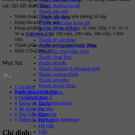
Thuốc chống khối u
các chi tiết dưới đây.
Thuốc đường huyết
Thuốc gây mê
Nhóm thuốc:
Thuốc tác dụng trên đường hô hấp
Thuốc giải độc
Dạng bào chế:
Viên nén
Thuốc giảm đau & hạ sốt
Đóng gói:
Hộp 5 vỉ, 10 vỉ, 100 vỉ x 10 viên; Hộp 5 vỉ, 10 vỉ,
thuốc trị bệnh Gan
50 vỉ x 20 viên; Chai 100 viên, 200 viên, 500 viên, 1.000
Danh mục 3
viên
Thuốc trị sỏi thận
Thành phần:
Ambroxol hydrochlorid 30mg
thuốc trị táo bón, tiêu chảy
SĐK:
VD-32081-19
Thuốc ức chế miễn dịch
Thuốc Ung Thư
Mục lục
thuốc về mắt
Thuốc vitamin & khoáng chất
Thuốc xương khớp
Thuốc lợi niệu
Nhóm thuốc khác
Chỉ định:
Danh mục bệnh Học
Liều lượng – Cách dùng
Danh mục 1
Chống chỉ định:
Cơ xương khớp
Tương tác thuốc:
Da liễu
Tác dụng phụ:
Gan mật
Chú ý đề phòng:
Thông tin thành phần Ambroxol
Hô hấp
Hô hấp
Chỉ định:
Mắt