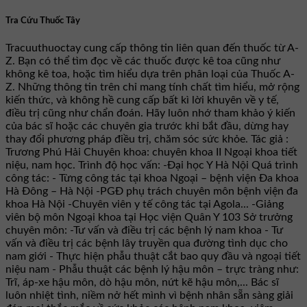
Tra Cứu Thuốc Tây
Tracuuthuoctay cung cấp thông tin liên quan đến thuốc từ A-
Z. Bạn có thể tìm đọc về các thuốc được kê toa cũng như
không kê toa, hoặc tìm hiểu dựa trên phân loại của Thuốc A-
Z. Những thông tin trên chỉ mang tính chất tìm hiểu, mở rộng
kiến thức, và không hề cung cấp bất kì lời khuyên về y tế,
điều trị cũng như chẩn đoán. Hãy luôn nhớ tham khảo ý kiến
của bác sĩ hoặc các chuyên gia trước khi bắt đầu, dừng hay
thay đổi phương pháp điều trị, chăm sóc sức khỏe. Tác giả :
Trương Phú Hải Chuyên khoa: chuyên khoa II Ngoại khoa tiết
niệu, nam học. Trình độ học vấn: -Đại học Y Hà Nội Quá trình
công tác: - Từng công tác tại khoa Ngoại – bệnh viện Đa khoa
Hà Đông – Hà Nội -PGĐ phụ trách chuyên môn bệnh viện đa
khoa Hà Nội -Chuyên viên y tế công tác tại Agola... -Giảng
viên bộ môn Ngoại khoa tại Học viện Quân Y 103 Sở trưởng
chuyên môn: -Tư vấn và điều trị các bệnh lý nam khoa - Tư
vấn và điều trị các bệnh lây truyền qua đường tình dục cho
nam giới - Thực hiện phẫu thuật cắt bao quy đầu và ngoại tiết
niệu nam - Phẫu thuật các bệnh lý hậu môn – trực tràng như:
Trĩ, áp-xe hậu môn, dò hậu môn, nứt kẽ hậu môn,... Bác sĩ
luôn nhiệt tình, niềm nở hết mình vì bệnh nhân sẵn sàng giải