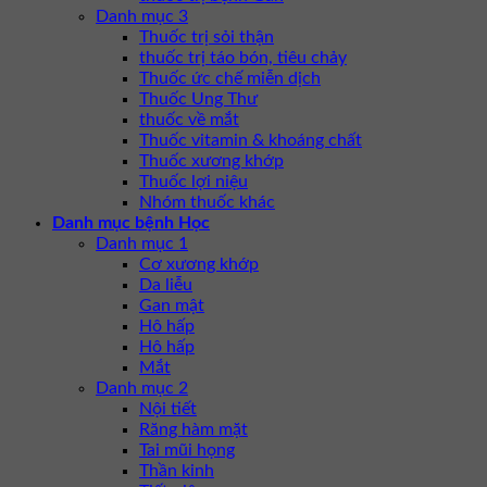
Danh mục 3
Thuốc trị sỏi thận
thuốc trị táo bón, tiêu chảy
Thuốc ức chế miễn dịch
Thuốc Ung Thư
thuốc về mắt
Thuốc vitamin & khoáng chất
Thuốc xương khớp
Thuốc lợi niệu
Nhóm thuốc khác
Danh mục bệnh Học
Danh mục 1
Cơ xương khớp
Da liễu
Gan mật
Hô hấp
Hô hấp
Mắt
Danh mục 2
Nội tiết
Răng hàm mặt
Tai mũi họng
Thần kinh