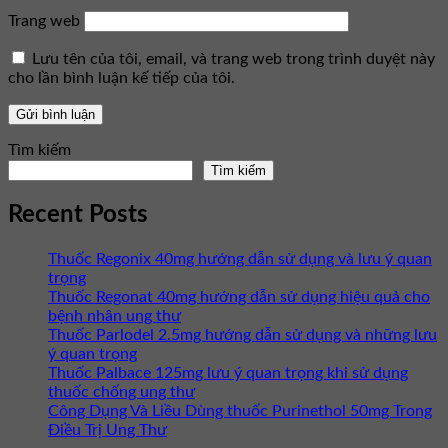
Trang web
Lưu tên của tôi, email, và trang web trong trình duyệt này
cho lần bình luận kế tiếp của tôi.
Tìm kiếm
Tìm kiếm
Recent Posts
Thuốc Regonix 40mg hướng dẫn sử dụng và lưu ý quan
trọng
Thuốc Regonat 40mg hướng dẫn sử dụng hiệu quả cho
bệnh nhân ung thư
Thuốc Parlodel 2.5mg hướng dẫn sử dụng và những lưu
ý quan trọng
Thuốc Palbace 125mg lưu ý quan trọng khi sử dụng
thuốc chống ung thư
Công Dụng Và Liều Dùng thuốc Purinethol 50mg Trong
Điều Trị Ung Thư