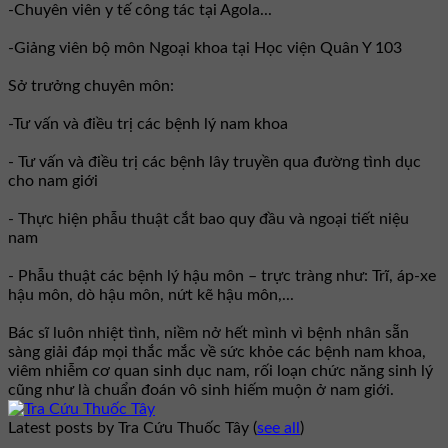
-Chuyên viên y tế công tác tại Agola...
-Giảng viên bộ môn Ngoại khoa tại Học viện Quân Y 103
Sở trưởng chuyên môn:
-Tư vấn và điều trị các bệnh lý nam khoa
- Tư vấn và điều trị các bệnh lây truyền qua đường tình dục
cho nam giới
- Thực hiện phẫu thuật cắt bao quy đầu và ngoại tiết niệu
nam
- Phẫu thuật các bệnh lý hậu môn – trực tràng như: Trĩ, áp-xe
hậu môn, dò hậu môn, nứt kẽ hậu môn,...
Bác sĩ luôn nhiệt tình, niềm nở hết mình vì bệnh nhân sẵn
sàng giải đáp mọi thắc mắc về sức khỏe các bệnh nam khoa,
viêm nhiễm cơ quan sinh dục nam, rối loạn chức năng sinh lý
cũng như là chuẩn đoán vô sinh hiếm muộn ở nam giới.
Latest posts by Tra Cứu Thuốc Tây
(
see all
)