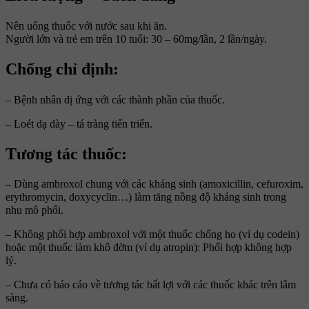
Nên uống thuốc với nước sau khi ăn.
Người lớn và trẻ em trên 10 tuổi: 30 – 60mg/lần, 2 lần/ngày.
Chống chỉ định:
– Bệnh nhân dị ứng với các thành phần của thuốc.
– Loét dạ dày – tá tràng tiến triển.
Tương tác thuốc:
– Dùng ambroxol chung với các kháng sinh (amoxicillin, cefuroxim,
erythromycin, doxycyclin…) làm tăng nồng độ kháng sinh trong
nhu mô phổi.
– Không phối hợp ambroxol với một thuốc chống ho (ví dụ codein)
hoặc một thuốc làm khô đờm (ví dụ atropin): Phối hợp không hợp
lý.
– Chưa có báo cáo về tương tác bất lợi với các thuốc khác trên lâm
sàng.