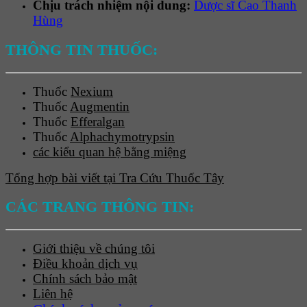
Chịu trách nhiệm nội dung:
Dược sĩ Cao Thanh
Hùng
THÔNG TIN THUỐC:
Thuốc
Nexium
Thuốc
Augmentin
Thuốc
Efferalgan
Thuốc
Alphachymotrypsin
các kiểu quan hệ bằng miệng
Tổng hợp bài viết tại Tra Cứu Thuốc Tây
CÁC TRANG THÔNG TIN:
Giới thiệu về chúng tôi
Điều khoản dịch vụ
Chính sách bảo mật
Liên hệ