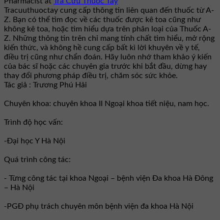
Pharmacist
at
Tra Cứu Thuốc Tây
Tracuuthuoctay cung cấp thông tin liên quan đến thuốc từ A-
Z. Bạn có thể tìm đọc về các thuốc được kê toa cũng như
không kê toa, hoặc tìm hiểu dựa trên phân loại của Thuốc A-
Z. Những thông tin trên chỉ mang tính chất tìm hiểu, mở rộng
kiến thức, và không hề cung cấp bất kì lời khuyên về y tế,
điều trị cũng như chẩn đoán. Hãy luôn nhớ tham khảo ý kiến
của bác sĩ hoặc các chuyên gia trước khi bắt đầu, dừng hay
thay đổi phương pháp điều trị, chăm sóc sức khỏe.
Tác giả : Trương Phú Hải
Chuyên khoa: chuyên khoa II Ngoại khoa tiết niệu, nam học.
Trình độ học vấn:
-Đại học Y Hà Nội
Quá trình công tác:
- Từng công tác tại khoa Ngoại – bệnh viện Đa khoa Hà Đông
– Hà Nội
-PGĐ phụ trách chuyên môn bệnh viện đa khoa Hà Nội