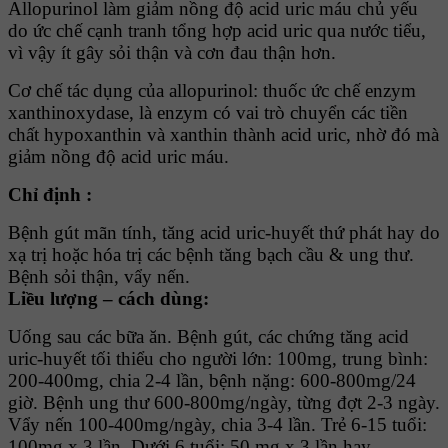
Allopurinol làm giảm nồng độ acid uric máu chủ yếu
do ức chế cạnh tranh tổng hợp acid uric qua nước tiểu,
vì vậy ít gây sỏi thận và cơn đau thận hơn.
Cơ chế tác dụng của allopurinol: thuốc ức chế enzym
xanthinoxydase, là enzym có vai trò chuyển các tiền
chất hypoxanthin và xanthin thành acid uric, nhờ đó mà
giảm nồng độ acid uric máu.
Chỉ định :
Bệnh gút mãn tính, tăng acid uric-huyết thứ phát hay do
xạ trị hoặc hóa trị các bệnh tăng bạch cầu & ung thư.
Bệnh sỏi thận, vẩy nến.
Liều lượng – cách dùng:
Uống sau các bữa ăn. Bệnh gút, các chứng tăng acid
uric-huyết tối thiểu cho người lớn: 100mg, trung bình:
200-400mg, chia 2-4 lần, bệnh nặng: 600-800mg/24
giờ. Bệnh ung thư 600-800mg/ngày, từng đợt 2-3 ngày.
Vẩy nến 100-400mg/ngày, chia 3-4 lần. Trẻ 6-15 tuổi:
100mg x 3 lần. Dưới 6 tuổi: 50 mg x 3 lần hay