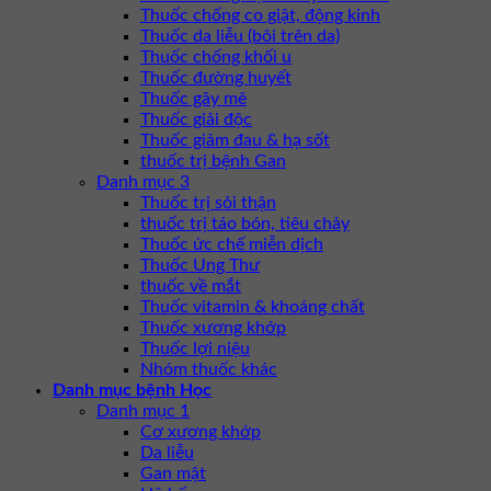
Thuốc chống co giật, động kinh
Thuốc da liễu (bôi trên da)
Thuốc chống khối u
Thuốc đường huyết
Thuốc gây mê
Thuốc giải độc
Thuốc giảm đau & hạ sốt
thuốc trị bệnh Gan
Danh mục 3
Thuốc trị sỏi thận
thuốc trị táo bón, tiêu chảy
Thuốc ức chế miễn dịch
Thuốc Ung Thư
thuốc về mắt
Thuốc vitamin & khoáng chất
Thuốc xương khớp
Thuốc lợi niệu
Nhóm thuốc khác
Danh mục bệnh Học
Danh mục 1
Cơ xương khớp
Da liễu
Gan mật