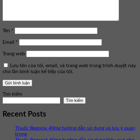
Tên
*
Email
*
Trang web
Lưu tên của tôi, email, và trang web trong trình duyệt này
cho lần bình luận kế tiếp của tôi.
Tìm kiếm
Tìm kiếm
Recent Posts
Thuốc Regonix 40mg hướng dẫn sử dụng và lưu ý quan
trọng
Thuốc Regonat 40mg hướng dẫn sử dụng hiệu quả cho