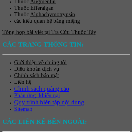
Thuốc
Augmentin
Thuốc
Efferalgan
Thuốc
Alphachymotrypsin
các kiểu quan hệ bằng miệng
Tổng hợp bài viết tại Tra Cứu Thuốc Tây
CÁC TRANG THÔNG TIN:
Giới thiệu về chúng tôi
Điều khoản dịch vụ
Chính sách bảo mật
Liên hệ
Chính sách quảng cáo
Phản ứng, khiếu nại
Quy trình biên tập nội dung
Sitemap
CÁC LIÊN KẾ BÊN NGOÀI: