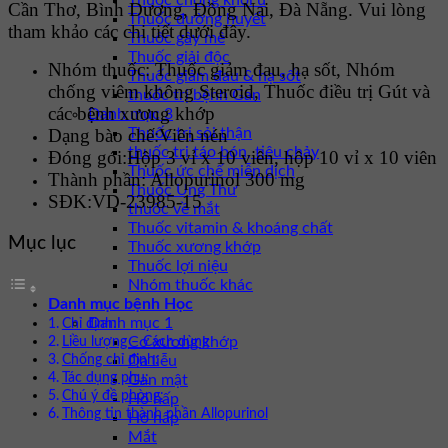
Thuốc chống khối u
Cần Thơ, Bình Dương, Đồng Nai, Đà Nẵng. Vui lòng
Thuốc đường huyết
tham khảo các chi tiết dưới đây.
Thuốc gây mê
Thuốc giải độc
Nhóm thuốc:
Thuốc giảm đau, hạ sốt, Nhóm
Thuốc giảm đau & hạ sốt
chống viêm không Steroid, Thuốc điều trị Gút và
thuốc trị bệnh Gan
các bệnh xương khớp
Danh mục 3
Dạng bào chế:
Viên nén
Thuốc trị sỏi thận
thuốc trị táo bón, tiêu chảy
Đóng gói:
Hộp 3 vỉ x 10 viên, hộp 10 vỉ x 10 viên
Thuốc ức chế miễn dịch
Thành phần:
Allopurinol 300 mg
Thuốc Ung Thư
SĐK:
VD-23985-15
thuốc về mắt
Thuốc vitamin & khoáng chất
Mục lục
Thuốc xương khớp
Thuốc lợi niệu
Nhóm thuốc khác
Danh mục bệnh Học
Danh mục 1
Chỉ định:
Cơ xương khớp
Liều lượng – Cách dùng
Chống chỉ định:
Da liễu
Tác dụng phụ:
Gan mật
Chú ý đề phòng:
Hô hấp
Thông tin thành phần Allopurinol
Hô hấp
Mắt