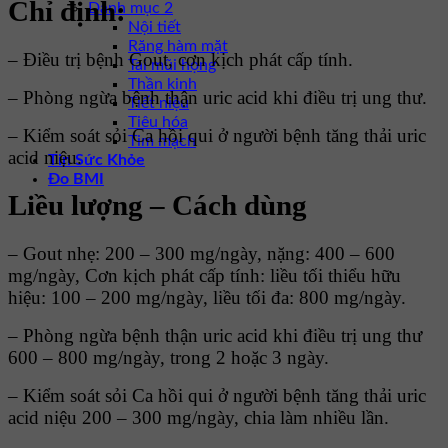
Chỉ định:
Danh mục 2
Nội tiết
Răng hàm mặt
– Điều trị bệnh Gout, cơn kịch phát cấp tính.
Tai mũi họng
Thần kinh
– Phòng ngừa bệnh thận uric acid khi điều trị ung thư.
Tiết niệu
Tiêu hóa
– Kiểm soát sỏi Ca hồi qui ở người bệnh tăng thải uric
Tim mạch
acid niệu.
Tin Sức Khỏe
Đo BMI
Liều lượng – Cách dùng
– Gout nhẹ: 200 – 300 mg/ngày, nặng: 400 – 600
mg/ngày, Cơn kịch phát cấp tính: liều tối thiểu hữu
hiệu: 100 – 200 mg/ngày, liều tối đa: 800 mg/ngày.
– Phòng ngừa bệnh thận uric acid khi điều trị ung thư
600 – 800 mg/ngày, trong 2 hoặc 3 ngày.
– Kiểm soát sỏi Ca hồi qui ở người bệnh tăng thải uric
acid niệu 200 – 300 mg/ngày, chia làm nhiều lần.