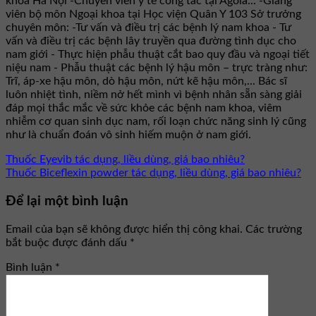
khoa Hà Nội -Chuyên viên y tế công tác tại Agola... -Giảng
viên bộ môn Ngoại khoa tại Học viện Quân Y 103 Sở trưởng
chuyên môn: -Tư vấn và điều trị các bệnh lý nam khoa - Tư
vấn và điều trị các bệnh lây truyền qua đường tình dục cho
nam giới - Thực hiện phẫu thuật cắt bao quy đầu và ngoại tiết
niệu nam - Phẫu thuật các bệnh lý hậu môn – trực tràng như:
Trĩ, áp-xe hậu môn, dò hậu môn, nứt kẽ hậu môn,... Bác sĩ
luôn nhiệt tình, niềm nở hết mình vì bệnh nhân sẵn sàng giải
đáp mọi thắc mắc về sức khỏe các bệnh nam khoa, viêm
nhiễm cơ quan sinh dục nam, rối loạn chức năng sinh lý cũng
như là chuẩn đoán vô sinh hiếm muộn ở nam giới.
Thuốc Eyevib tác dụng, liều dùng, giá bao nhiêu?
Thuốc Biceflexin powder tác dụng, liều dùng, giá bao nhiêu?
Để lại một bình luận
Email của bạn sẽ không được hiển thị công khai.
Các trường
bắt buộc được đánh dấu
*
Bình luận
*