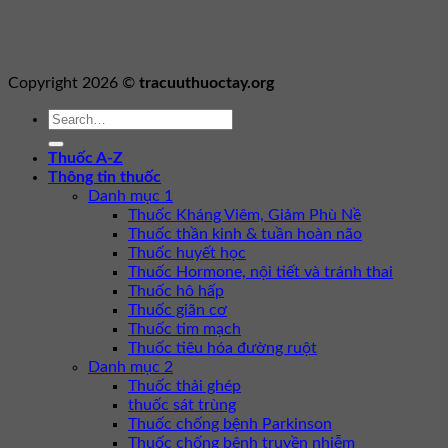
Copyright 2026 ©
tracuuthuoctay.org
Thuốc A-Z
Thông tin thuốc
Danh mục 1
Thuốc Kháng Viêm, Giảm Phù Nề
Thuốc thần kinh & tuần hoàn não
Thuốc huyết học
Thuốc Hormone, nội tiết và tránh thai
Thuốc hô hấp
Thuốc giãn cơ
Thuốc tim mạch
Thuốc tiêu hóa đường ruột
Danh mục 2
Thuốc thải ghép
thuốc sát trùng
Thuốc chống bệnh Parkinson
Thuốc chống bệnh truyền nhiễm