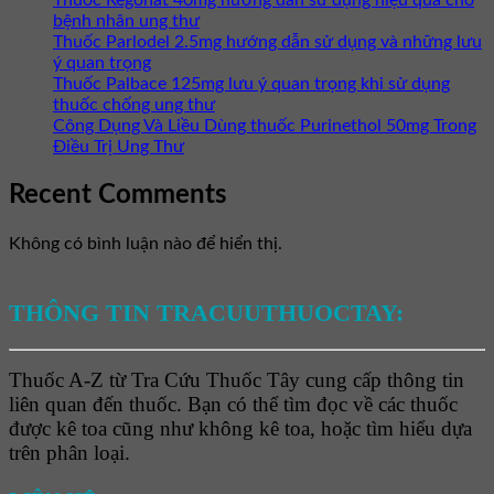
bệnh nhân ung thư
Thuốc Parlodel 2.5mg hướng dẫn sử dụng và những lưu
ý quan trọng
Thuốc Palbace 125mg lưu ý quan trọng khi sử dụng
thuốc chống ung thư
Công Dụng Và Liều Dùng thuốc Purinethol 50mg Trong
Điều Trị Ung Thư
Recent Comments
Không có bình luận nào để hiển thị.
THÔNG TIN TRACUUTHUOCTAY:
Thuốc A-Z từ Tra Cứu Thuốc Tây cung cấp thông tin
liên quan đến thuốc. Bạn có thể tìm đọc về các thuốc
được kê toa cũng như không kê toa, hoặc tìm hiểu dựa
trên phân loại.