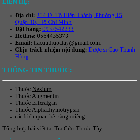
LIÊN HỆ:
Địa chỉ:
334 Đ. Tô Hiến Thành, Phường 15,
Quận 10, Hồ Chí Minh
Đặt hàng:
0937542233
Hotline:
0564435373
Email:
tracuuthuoctay@gmail.com.
Chịu trách nhiệm nội dung:
Dược sĩ Cao Thanh
Hùng
THÔNG TIN THUỐC:
Thuốc
Nexium
Thuốc
Augmentin
Thuốc
Efferalgan
Thuốc
Alphachymotrypsin
các kiểu quan hệ bằng miệng
Tổng hợp bài viết tại Tra Cứu Thuốc Tây