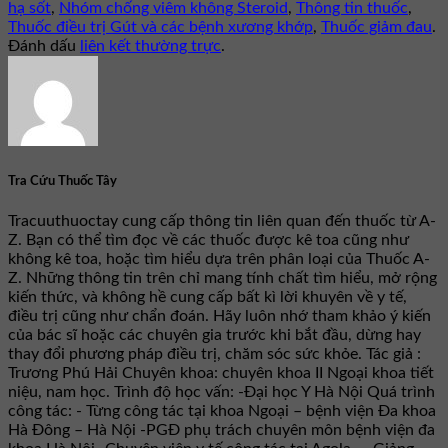
hạ sốt
,
Nhóm chống viêm không Steroid
,
Thông tin thuốc
,
Thuốc điều trị Gút và các bệnh xương khớp
,
Thuốc giảm đau
.
Đánh dấu
liên kết thường trực
.
Tra Cứu Thuốc Tây
Tracuuthuoctay cung cấp thông tin liên quan đến thuốc từ A-
Z. Bạn có thể tìm đọc về các thuốc được kê toa cũng như
không kê toa, hoặc tìm hiểu dựa trên phân loại của Thuốc A-
Z. Những thông tin trên chỉ mang tính chất tìm hiểu, mở rộng
kiến thức, và không hề cung cấp bất kì lời khuyên về y tế,
điều trị cũng như chẩn đoán. Hãy luôn nhớ tham khảo ý kiến
của bác sĩ hoặc các chuyên gia trước khi bắt đầu, dừng hay
thay đổi phương pháp điều trị, chăm sóc sức khỏe. Tác giả :
Trương Phú Hải Chuyên khoa: chuyên khoa II Ngoại khoa tiết
niệu, nam học. Trình độ học vấn: -Đại học Y Hà Nội Quá trình
công tác: - Từng công tác tại khoa Ngoại – bệnh viện Đa khoa
Hà Đông – Hà Nội -PGĐ phụ trách chuyên môn bệnh viện đa