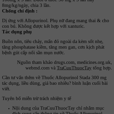
8mg/kg/ngày, chia 3 lần.
Chống chỉ định :
Dị ứng với Allopurinol. Phụ nữ đang mang thai & cho
con bú. Không được kết hợp với xanturic.
Tác dụng phụ
Buồn nôn, tiêu chảy, mẩn đỏ ngoài da kèm sốt nhẹ,
tăng phosphatase kiềm, tăng men gan, cơn kịch phát
bệnh gút cấp nổi sần mụn nước.
Nguồn tham khảo drugs.com, medicines.org.uk,
webmd.com và
TraCuuThuocTay
tổng hợp.
Cần tư vấn thêm về Thuốc Allopurinol Stada 300 mg
tác dụng, liều dùng, giá bao nhiêu? bình luận cuối bài
viết.
Tuyên bố miễn trừ trách nhiệm y tế
Nội dung của TraCuuThuocTay chỉ nhằm mục
đích cung cấp thông tin về Thuốc Allopurinol