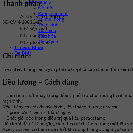
Danh mục 2
Thành phần:
Nội tiết
Răng hàm mặt
Acetylcystein 600mg
Tai mũi họng
SĐK:
VN-20831-17
Thần kinh
Nhà sản xuất:
Tiết niệu
Nhà đăng ký:
Tiêu hóa
Tim mạch
Nhà phân phối:
Tin Sức Khỏe
Đo BMI
Chỉ định:
Tiêu nhày trong các bệnh phế quản-phổi cấp & mãn tính kèm th
Liều lượng – Cách dùng
– Làm tiêu chất nhầy trong điều trị hỗ trợ cho những bệnh nh
mạn tính.
Nếu không có chỉ dẫn nào khác , liều thông thường như sau:
– Người lớn: 1 viên x 1 lần/ ngày.
– Chất giải độc trong điều trị quá liều paracetamol.
Liều khởi đầu 140 mg/kg, tiếp theo cách 4 giờ uống một lần vớ
Acetylcystein có hiệu quả nhất khi dùng trong vòng 8 giờ sau kh