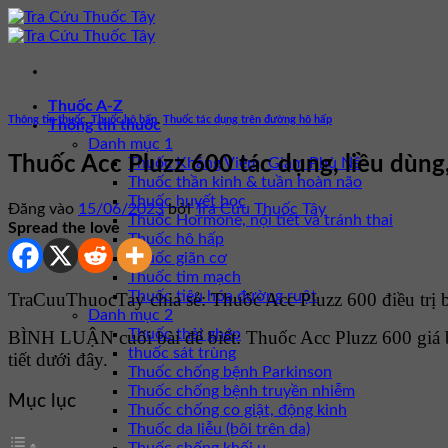
Bỏ
qua
nội
dung
Thuốc A-Z
Thông tin thuốc
,
Thuốc hô hấp
,
Thuốc tác dụng trên đường hô hấp
Thông tin thuốc
Danh mục 1
Thuốc Acc Pluzz 600 tác dụng, liều dùng,
Thuốc Kháng Viêm, Giảm Phù Nề
Thuốc thần kinh & tuần hoàn não
Thuốc huyết học
Đăng vào
15/06/2023
bởi
Tra Cứu Thuốc Tây
Thuốc Hormone, nội tiết và tránh thai
Spread the love
Thuốc hô hấp
Thuốc giãn cơ
Thuốc tim mạch
Thuốc tiêu hóa đường ruột
TraCuuThuocTay chia sẻ: Thuốc Acc Pluzz 600 điều trị b
Danh mục 2
Thuốc thải ghép
BÌNH LUẬN cuối bài để biết: Thuốc Acc Pluzz 600 giá
thuốc sát trùng
tiết dưới đây.
Thuốc chống bệnh Parkinson
Thuốc chống bệnh truyền nhiễm
Mục lục
Thuốc chống co giật, động kinh
Thuốc da liễu (bôi trên da)