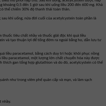
c biểu mô phổi hấp thu. Sau khi uống, acetylcystein được hấp
g khoảng 0,5 đến 1 giờ sau khi uống liều 200 đến 600 mg. Khả
có thể chiếm 30% độ thanh thải toàn thân.
; sau khi uống, nửa đời cuối của acetylcystein toàn phần là
m thuốc tiêu chất nhầy và thuốc giải độc khi quá liều
n và tạo thuận lợi để tống đờm ra ngoài bằng ho, dẫn lưu tư
quá liều paracetamol, bằng cách duy trì hoặc khôi phục nồng
uá liều paracetamol, một lượng lớn chất chuyển hóa này được
h thích gan tổng hợp glutathion và do đó, acetylcystein có thể
 quánh như trong viêm phế quản cấp và mạn, và làm sạch
t nhầy.