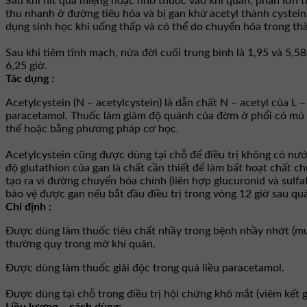
Sau khi hít qua miệng hoặc nhỏ thuốc vào khí quản, phần lớn t
thu nhanh ở đường tiêu hóa và bị gan khử acetyl thành cystei
dụng sinh học khi uống thấp và có thể do chuyển hóa trong th
Sau khi tiêm tĩnh mạch, nửa đời cuối trung bình là 1,95 và 5,5
6,25 giờ.
Tác dụng :
Acetylcystein (N – acetylcystein) là dẫn chất N – acetyl của L 
paracetamol. Thuốc làm giảm độ quánh của đờm ở phổi có mủ ho
thế hoặc bằng phương pháp cơ học.
Acetylcystein cũng được dùng tại chỗ để điều trị không có nư
độ glutathion của gan là chất cần thiết để làm bất hoạt chất 
tạo ra vì đường chuyển hóa chính (liên hợp glucuronid và sulfa
bảo vệ được gan nếu bắt đầu điều trị trong vòng 12 giờ sau quá
Chỉ định :
Ðược dùng làm thuốc tiêu chất nhầy trong bệnh nhầy nhớt (mu
thường quy trong mở khí quản.
Ðược dùng làm thuốc giải độc trong quá liều paracetamol.
Ðược dùng tại chỗ trong điều trị hội chứng khô mắt (viêm kết g