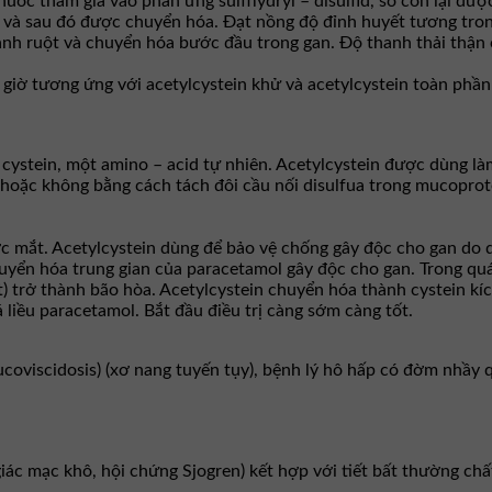
huốc tham gia vào phản ứng sulfhydryl – disulfid, số còn lại đượ
n và sau đó được chuyển hóa. Ðạt nồng độ đỉnh huyết tương tron
ành ruột và chuyển hóa bước đầu trong gan. Ðộ thanh thải thận 
8 giờ tương ứng với acetylcystein khử và acetylcystein toàn phần
– cystein, một amino – acid tự nhiên. Acetylcystein được dùng là
ặc không bằng cách tách đôi cầu nối disulfua trong mucoprotei
ớc mắt. Acetylcystein dùng để bảo vệ chống gây độc cho gan do 
chuyển hóa trung gian của paracetamol gây độc cho gan. Trong q
t) trở thành bão hòa. Acetylcystein chuyển hóa thành cystein kíc
 liều paracetamol. Bắt đầu điều trị càng sớm càng tốt.
coviscidosis) (xơ nang tuyến tụy), bệnh lý hô hấp có đờm nhầy
iác mạc khô, hội chứng Sjogren) kết hợp với tiết bất thường chấ