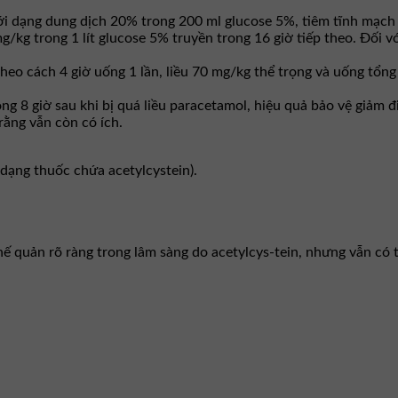
ới dạng dung dịch 20% trong 200 ml glucose 5%, tiêm tĩnh mạch 
/kg trong 1 lít glucose 5% truyền trong 16 giờ tiếp theo. Ðối vớ
heo cách 4 giờ uống 1 lần, liều 70 mg/kg thể trọng và uống tổng
g 8 giờ sau khi bị quá liều paracetamol, hiệu quả bảo vệ giảm đi
rằng vẫn còn có ích.
 dạng thuốc chứa acetylcystein).
hế quản rõ ràng trong lâm sàng do acetylcys-tein, nhưng vẫn có t