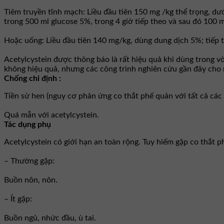
Tiêm truyền tĩnh mạch: Liều đầu tiên 150 mg /kg thể trọng, dư
trong 500 ml glucose 5%, trong 4 giờ tiếp theo và sau đó 100 mg
Hoặc uống: Liều đầu tiên 140 mg/kg, dùng dung dịch 5%; tiếp t
Acetylcystein được thông báo là rất hiệu quả khi dùng trong vòn
không hiệu quả, nhưng các công trình nghiên cứu gần đây cho 
Chống chỉ định :
Tiền sử hen (nguy cơ phản ứng co thắt phế quản với tất cả các
Quá mẫn với acetylcystein.
Tác dụng phụ
Acetylcystein có giới hạn an toàn rộng. Tuy hiếm gặp co thắt p
– Thường gặp:
Buồn nôn, nôn.
– Ít gặp:
Buồn ngủ, nhức đầu, ù tai.