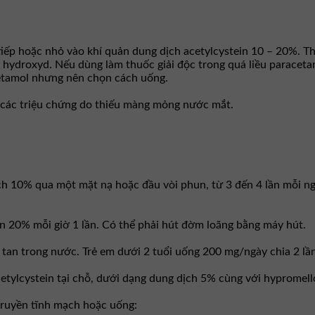
iếp hoặc nhỏ vào khí quản dung dịch acetylcystein 10 – 20%. Th
 hydroxyd. Nếu dùng làm thuốc giải độc trong quá liều paraceta
cetamol nhưng nên chọn cách uống.
 các triệu chứng do thiếu màng mỏng nước mắt.
h 10% qua một mặt nạ hoặc đầu vòi phun, từ 3 đến 4 lần mỗi n
ến 20% mỗi giờ 1 lần. Có thể phải hút đờm loãng bằng máy hút.
 tan trong nước. Trẻ em dưới 2 tuổi uống 200 mg/ngày chia 2 lần
etylcystein tại chỗ, dưới dạng dung dịch 5% cùng với hypromellos
truyền tĩnh mạch hoặc uống: