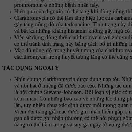
prothrombin ở những bệnh nhân này.
Hiệu quả của digoxin có thể tăng khi dùng đồng thờ
Clarithromycin có thể làm tăng hiệu lực của carbam
gây tăng nồng độ của terfenadine. Tình trạng này đ
và bất kz những kháng histamin không gây ngủ có l
Việc sử dụng đồng thời clarithromycin với zidovud
có thể tránh tình trạng này bằng cách bố trí những
Mặc dù nồng độ trong huyết tương của clarithromyc
clarithromycin trong huyết tương tăng có thể cũng 
TÁC DỤNG NGOẠI Ý
Nhìn chung clarithromycin được dung nạp tốt. Nhữ
và nổi hạt ở miệng đã được báo cáo. Những tác dụ
là hội chứng Stevens-Johnson. Rối loạn vị giác có 
kèm nhau. Có những báo cáo về những tác dụng phụ 
lẫn, tuy nhiên chưa xác định được mối tương quan
Viêm đại tràng giả mạc được ghi nhận hiếm gặp khi
gan đã được ghi nhận (thường có thể hồi phục) gồ
năng có thể trầm trọng và suy gan gây tử vong được