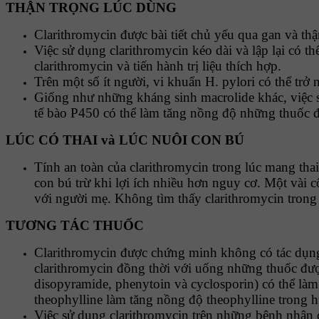
THẬN TRỌNG LÚC DÙNG
Clarithromycin được bài tiết chủ yếu qua gan và t
Việc sử dụng clarithromycin kéo dài và lập lại có 
clarithromycin và tiến hành trị liệu thích hợp.
Trên một số ít người, vi khuẩn H. pylori có thể trở
Giống như những kháng sinh macrolide khác, việc 
tế bào P450 có thể làm tăng nồng độ những thuốc đ
LÚC CÓ THAI và LÚC NUÔI CON BÚ
Tính an toàn của clarithromycin trong lúc mang th
con bú trừ khi lợi ích nhiều hơn nguy cơ. Một vài c
với người mẹ. Không tìm thấy clarithromycin trong
TƯƠNG TÁC THUỐC
Clarithromycin được chứng minh không có tác dụng
clarithromycin đồng thời với uống những thuốc được
disopyramide, phenytoin và cyclosporin) có thể l
theophylline làm tăng nồng độ theophylline trong hu
Việc sử dụng clarithromycin trên những bệnh nhân 