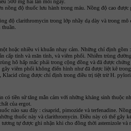
liều 500 mg hai lần mỗi ngày.
ơn nồng độ thuốc lưu hành trong máu. Nồng độ cao được g
ng độ clarithromycin trong lớp nhầy dạ dày và trong mô d
 thuần.
o một hoặc nhiều vi khuẩn nhạy cảm. Những chỉ định gồm :
n cấp tính và mãn tính, và viêm phổi. Nhiễm trùng đường
 trùng hô hấp mắc phải trong cộng đồng và đã được chứng 
gây viêm phổi không điển hình như đã được liệt kê trong 
 Klacid cũng được chỉ định trong điều trị tiệt trừ H. pylor
ân có tiền sử tăng mẫn cảm với những kháng sinh thuộc n
hất của ergot.
huốc nào sau đây : cisaprid, pimozide và terfenadine. Nồng
hững thuốc này và clarithromycin. Điều này có thể gây ké
g tương tự được ghi nhận khi cho đồng thời astemizole và