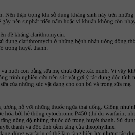
hận. Nên thận trọng khi sử dụng kháng sinh này trên nhữn
thể gây nên sự phát triển nấm hoặc vi khuẩn không còn nh
 nên đề kháng clarithromycin.
sử dụng clarithromycin ở những bệnh nhân uống đồng thời
ó trong huyết thanh.
ai và nuôi con bằng sữa mẹ chưa được xác minh. Vì vậy kh
ông trình nghiên cứu trên súc vật gợi ý tác dụng độc tính 
 sữa của những súc vật đang cho con bú và trong sữa mẹ.
 tương hỗ với những thuốc ngừa thai uống. Giống như nh
 hóa bởi hệ thống cytochrome P450 (thí dụ warfarin, những
àm tăng nồng độ những thuốc đó trong huyết thanh. Sử dụ
yết thanh và độc tính tiềm tàng của theophylline.
đang dùng warfarin có thể làm tăng hiệu lực những tác dụ