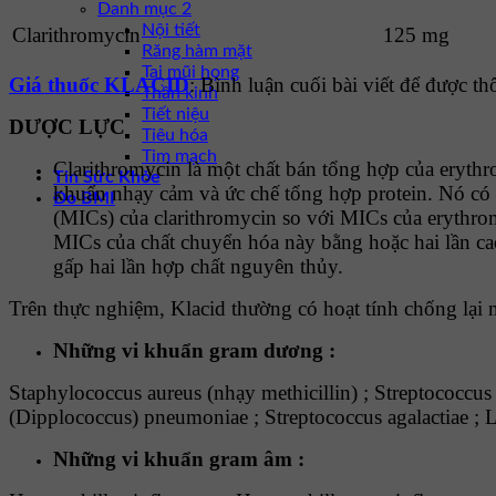
Danh mục 2
Nội tiết
Clarithromycin
125 mg
Răng hàm mặt
Tai mũi họng
Giá thuốc KLACID
: Bình luận cuối bài viết để được t
Thần kinh
Tiết niệu
DƯỢC LỰC
Tiêu hóa
Tim mạch
Clarithromycin là một chất bán tổng hợp của eryth
Tin Sức Khỏe
khuẩn nhạy cảm và ức chế tổng hợp protein. Nó có h
Đo BMI
(MICs) của clarithromycin so với MICs của erythro
MICs của chất chuyển hóa này bằng hoặc hai lần ca
gấp hai lần hợp chất nguyên thủy.
Trên thực nghiệm, Klacid thường có hoạt tính chống lại 
Những vi khuẩn gram dương :
Staphylococcus aureus (nhạy methicillin) ; Streptococcus
(Dipplococcus) pneumoniae ; Streptococcus agalactiae ; 
Những vi khuẩn gram âm :