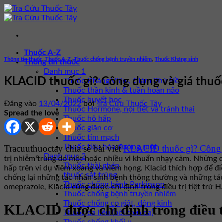
Bỏ
qua
nội
dung
Thuốc A-Z
Thông tin thuốc
,
Thuốc A-Z
,
Thuốc chống bệnh truyền nhiễm
,
Thuốc Kháng sinh
Thông tin thuốc
Danh mục 1
KLACID thuốc gì? Công dụng và giá thu
Thuốc Kháng Viêm, Giảm Phù Nề
Thuốc thần kinh & tuần hoàn não
Thuốc huyết học
Đăng vào
13/04/2022
bởi
Tra Cứu Thuốc Tây
Thuốc Hormone, nội tiết và tránh thai
Spread the love
Thuốc hô hấp
Thuốc giãn cơ
Thuốc tim mạch
Thuốc tiêu hóa đường ruột
Tracuuthuoctay chia sẻ bài viết
KLACID thuốc gì? Công
Danh mục 2
trị nhiễm trùng do một hoặc nhiều vi khuẩn nhạy cảm. Những c
Thuốc thải ghép
hấp trên ví dụ viêm xoang và viêm họng. Klacid thích hợp để 
thuốc sát trùng
chống lại những tác nhân sinh bệnh thông thường và những tác 
Thuốc chống bệnh Parkinson
omeprazole, Klacid cũng được chỉ định trong điều trị tiệt trừ H
Thuốc chống bệnh truyền nhiễm
Thuốc chống co giật, động kinh
KLACID được chỉ định trong điều t
Thuốc da liễu (bôi trên da)