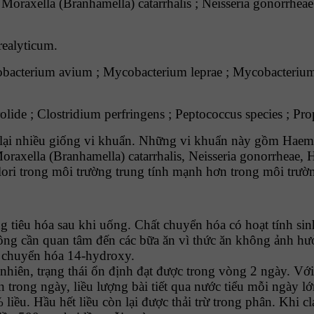
oraxella (Branhamella) catarrhalis ; Neisseria gonorrheae 
ealyticum.
bacterium avium ; Mycobacterium leprae ; Mycobacterium
olide ; Clostridium perfringens ; Peptococcus species ; Pr
 lại nhiều giống vi khuẩn. Những vi khuẩn này gồm Haemo
oraxella (Branhamella) catarrhalis, Neisseria gonorrheae, 
lori trong môi trường trung tính mạnh hơn trong môi trườn
g tiêu hóa sau khi uống. Chất chuyển hóa có hoạt tính si
ông cần quan tâm đến các bữa ăn vì thức ăn không ảnh hư
t chuyển hóa 14-hydroxy.
hiên, trạng thái ổn định đạt được trong vòng 2 ngày. Với 
n trong ngày, liều lượng bài tiết qua nước tiểu mỗi ngày 
iều. Hầu hết liều còn lại được thải trừ trong phân. Khi 