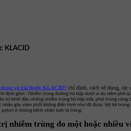
ốc KLACID
 dụng và giá thuốc KLACID?
chỉ định, cách sử dụng, t
hỉ định gồm : Nhiễm trùng đường hô hấp dưới ví dụ viêm phế qu
điều trị khởi đầu những nhiễm trùng hô hấp mắc phải trong cộng
nhân gây viêm phổi không điển hình như đã được liệt kê trong ph
. pylori ở những bệnh nhân loét tá tràng.
rị nhiễm trùng do một hoặc nhiều 